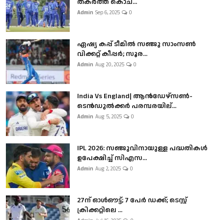
തകർത്ത് കൊച...
Admin
Sep 6, 2025
0
ഏഷ്യ കപ്പ് ടീമിൽ സഞ്ജു സാംസൺ
വിക്കറ്റ് കീപ്പർ; സൂര...
Admin
Aug 20, 2025
0
India Vs England| ആൻഡേഴ്സൺ-
ടെൻഡുല്‍ക്കർ പരമ്പരയില്...
Admin
Aug 5, 2025
0
IPL 2026: സഞ്ജുവിനായുള്ള പദ്ധതികൾ
ഉപേക്ഷിച്ച് സിഎസ...
Admin
Aug 2, 2025
0
27ന് ഓൾഔട്ട്; 7 പേർ ഡക്ക്; ടെസ്റ്റ്
ക്രിക്കറ്റിലെ ...