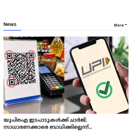
News
More
യുപിഐ ഇടപാടുകൾക്ക് ചാർജ്;
സാധാരണക്കാരെ ബാധിക്കില്ലെന്ന്...