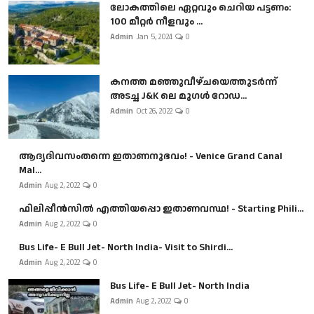
ലോകത്തിലെ ഏറ്റവും ചെറിയ പട്ടണം:
100 മീറ്റർ നീളവും ...
Admin
Jan 5, 2024
0
കനത്ത മഞ്ഞുവീഴ്ചയെത്തുടർന്ന്
അടച്ച J&K ലെ മുഗൾ റോഡ...
Admin
Oct 26, 2022
0
ആദ്യദിവസംതന്നെ ഇതാണനുഭവം! - Venice Grand Canal
Mal...
Admin
Aug 2, 2022
0
ഫിലിപ്പീൻസിൽ എത്തിയപ്പൊ ഇതാണവസ്ഥ! - Starting Phili...
Admin
Aug 2, 2022
0
Bus Life- E Bull Jet- North India- Visit to Shirdi...
Admin
Aug 2, 2022
0
Bus Life- E Bull Jet- North India
Admin
Aug 2, 2022
0