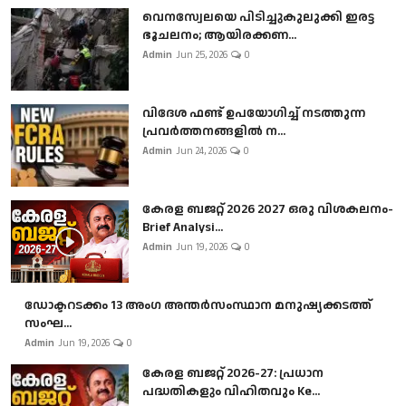
വെനസ്വേലയെ പിടിച്ചുകുലുക്കി ഇരട്ട
ഭൂചലനം; ആയിരക്കണ...
Admin
Jun 25, 2026
0
വിദേശ ഫണ്ട് ഉപയോഗിച്ച് നടത്തുന്ന
പ്രവർത്തനങ്ങളിൽ ന...
Admin
Jun 24, 2026
0
കേരള ബജറ്റ് 2026 2027 ഒരു വിശകലനം-
Brief Analysi...
Admin
Jun 19, 2026
0
ഡോക്ടറടക്കം 13 അംഗ അന്തർസംസ്ഥാന മനുഷ്യക്കടത്ത്
സംഘ...
Admin
Jun 19, 2026
0
കേരള ബജറ്റ് 2026-27: പ്രധാന
പദ്ധതികളും വിഹിതവും Ke...