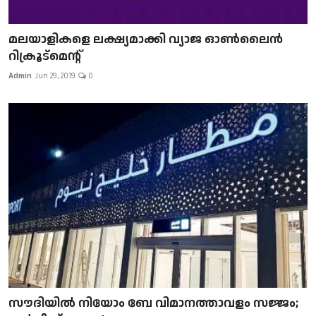
മലയാളികളെ ലക്ഷ്യമാക്കി വ്യാജ ഓൺലൈൻ
റിക്രൂട്മെന്റ്
Admin
Jun 29, 2019
0
സൗദിയിൽ നിയോം ബേ വിമാനത്താവളം സജ്ജം;