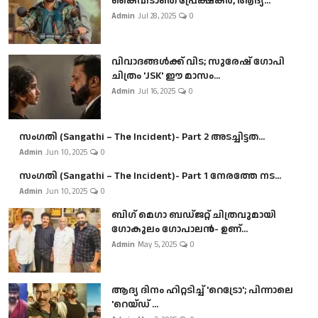
കൈവിടാതെ പ്രേക്ഷകർ, ആദ്യ...
Admin
Jul 28, 2025
0
വിവാദങ്ങൾക്ക് വിട; സുരേഷ് ഗോപി
ചിത്രം 'JSK' ഈ മാസം...
Admin
Jul 16, 2025
0
സംഗതി (Sangathi – The Incident)- Part 2 അടച്ചിട്ടത...
Admin
Jun 10, 2025
0
സംഗതി (Sangathi – The Incident)- Part 1 നേരത്തേ നട...
Admin
Jun 10, 2025
0
ബി​ഗ് മെഗാ ബഡ്ജറ്റ് ചിത്രവുമായി
ഗോകുലം ഗോപാലൻ- ഉണ്...
Admin
May 5, 2025
0
ആദ്യ ദിനം ഹിറ്റടിച്ച് 'റെട്രോ'; പിന്നാലെ
'റെയ്ഡ് ...