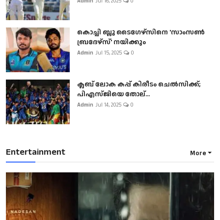
Admin
Jul 16, 2025
0
കൊച്ചി ബ്ലൂ ടൈഗേഴ്സിനെ 'സാംസൺ
ബ്രദേഴ്സ്' നയിക്കും
Admin
Jul 15, 2025
0
ക്ലബ് ലോക കപ്പ് കിരീടം ചെല്‍സിക്ക്;
പിഎസ്ജിയെ തോല്...
Admin
Jul 14, 2025
0
Entertainment
More