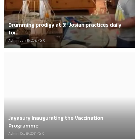
Drumming prodigy at 3!! Josiah practices daily
for...
Admin
Jun 15, 2022
0
Jayasury Inaugurating the Vaccination
Programme-
Admin
Oct 29, 2021
0