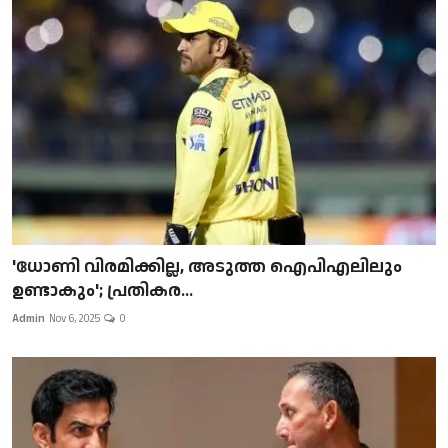
'ധോണി വിരമിക്കില്ല, അടുത്ത ഐപിഎലിലും
ഉണ്ടാകും'; പ്രതികര...
Admin
Nov 6, 2025
0