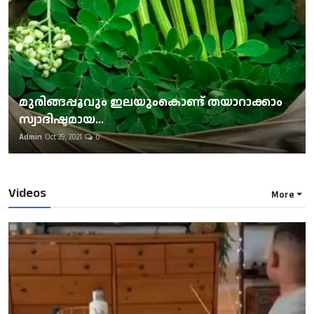
മുരിങ്ങപ്പൂവും ഇലയുംകൊണ്ട് തയാറാക്കാം
സ്വാദിഷ്ടമായ...
Admin
Oct 29, 2021
0
Videos
More