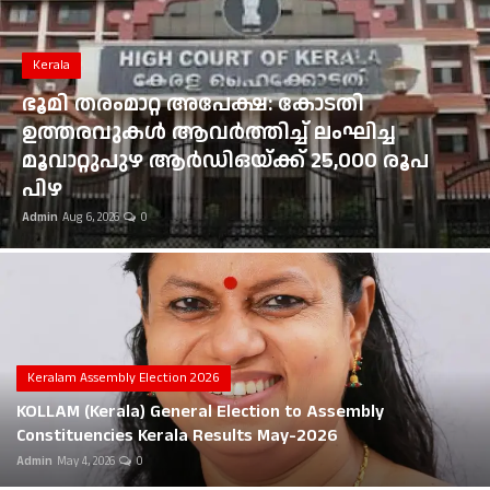
Gulf News
Kerala
Loksabha Election 2024
ഭൂമി തരംമാറ്റ അപേക്ഷ: കോടതി
Technology
ഉത്തരവുകൾ ആവർത്തിച്ച് ലംഘിച്ച
മൂവാറ്റുപുഴ ആർഡിഒയ്ക്ക് 25,000 രൂപ
Health
പിഴ
Admin
Aug 6, 2026
0
Jobs Mall
Automotive
Shop Online
Career
Keralam Assembly Election 2026
KOLLAM (Kerala) General Election to Assembly
Education
Constituencies Kerala Results May-2026
Admin
May 4, 2026
0
Business