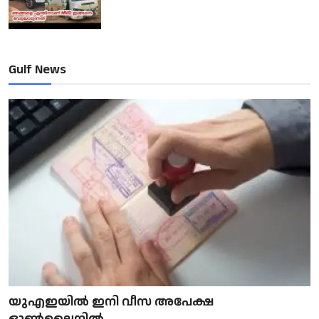
Gulf News
യുഎഇയിൽ ഇനി വീസ അപേക്ഷ
ഓൺലൈനിൽ