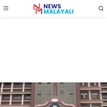
Home
Contact
Gallery
News
Travelers Vlog
Entertainment
Sports
Food