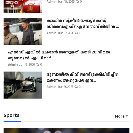
Admin
Jun 19, 2026
0
കാഫിർ സ്‌ക്രീൻ ഷോട്ട് കേസ്;
ഡിവൈഎഫ്ഐ നേതാവ് ജിതിൻ ...
Admin
Jun 17, 2026
0
എൻഡിഎയിൽ ചേരാൻ അനുമതി തേടി 20 വിമത
തൃണമൂൽ എംപിമാർ ...
Admin
Jun 9, 2026
0
ദുബായിൽ മിനിബസ്​ ട്രക്കിലിടിച്ച് 8
മരണം; ആറുപേർ ഇന...
Admin
Jun 9, 2026
0
Sports
More