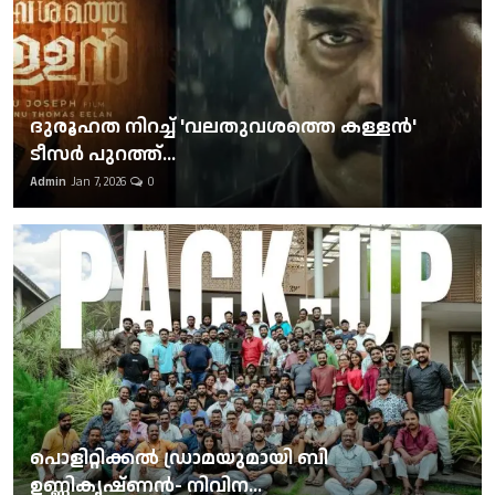
ദുരൂഹത നിറച്ച് 'വലതുവശത്തെ കള്ളന്‍'
ടീസര്‍ പുറത്ത്...
Admin
Jan 7, 2026
0
പൊളിറ്റിക്കല്‍ ഡ്രാമയുമായി ബി
ഉണ്ണികൃഷ്ണന്‍- നിവിന...