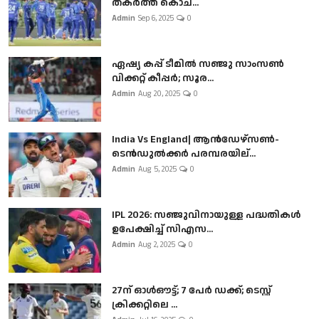
തകർത്ത് കൊച...
Admin
Sep 6, 2025
0
ഏഷ്യ കപ്പ് ടീമിൽ സഞ്ജു സാംസൺ
വിക്കറ്റ് കീപ്പർ; സൂര...
Admin
Aug 20, 2025
0
India Vs England| ആൻഡേഴ്സൺ-
ടെൻഡുല്‍ക്കർ പരമ്പരയില്...
Admin
Aug 5, 2025
0
IPL 2026: സഞ്ജുവിനായുള്ള പദ്ധതികൾ
ഉപേക്ഷിച്ച് സിഎസ...
Admin
Aug 2, 2025
0
27ന് ഓൾഔട്ട്; 7 പേർ ഡക്ക്; ടെസ്റ്റ്
ക്രിക്കറ്റിലെ ...