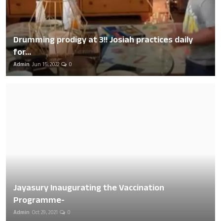
Drumming prodigy at 3!! Josiah practices daily
for...
Admin
Jun 15, 2022
0
Jayasury Inaugurating the Vaccination
Programme-
Admin
Oct 29, 2021
0