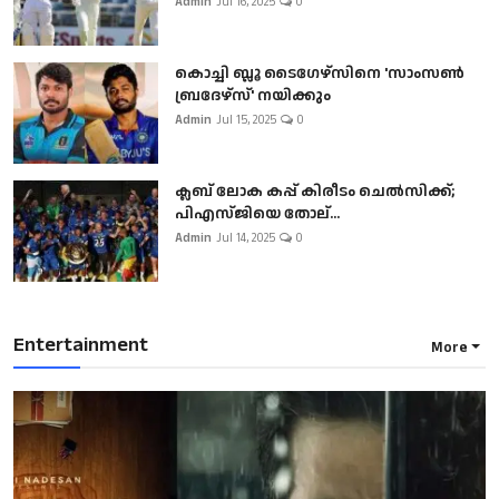
Admin
Jul 16, 2025
0
കൊച്ചി ബ്ലൂ ടൈഗേഴ്സിനെ 'സാംസൺ
ബ്രദേഴ്സ്' നയിക്കും
Admin
Jul 15, 2025
0
ക്ലബ് ലോക കപ്പ് കിരീടം ചെല്‍സിക്ക്;
പിഎസ്ജിയെ തോല്...
Admin
Jul 14, 2025
0
Entertainment
More