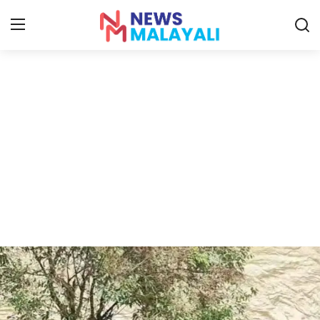
Home
Contact
Gallery
News
Travelers Vlog
Entertainment
Sports
Food