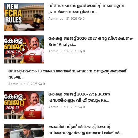
വിദേശ ഫണ്ട് ഉപയോഗിച്ച് നടത്തുന്ന
പ്രവർത്തനങ്ങളിൽ ന...
Admin
Jun 24, 2026
0
കേരള ബജറ്റ് 2026 2027 ഒരു വിശകലനം-
Brief Analysi...
Admin
Jun 19, 2026
0
ഡോക്ടറടക്കം 13 അംഗ അന്തർസംസ്ഥാന മനുഷ്യക്കടത്ത്
സംഘ...
Admin
Jun 19, 2026
0
കേരള ബജറ്റ് 2026-27: പ്രധാന
പദ്ധതികളും വിഹിതവും Ke...
Admin
Jun 19, 2026
0
കാഫിർ സ്‌ക്രീൻ ഷോട്ട് കേസ്;
ഡിവൈഎഫ്ഐ നേതാവ് ജിതിൻ ...