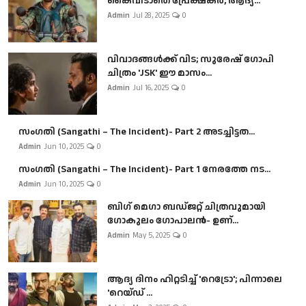
കൈവിടാതെ പ്രേക്ഷകർ, ആദ്യ...
Admin
Jul 28, 2025
0
വിവാദങ്ങൾക്ക് വിട; സുരേഷ് ഗോപി
ചിത്രം 'JSK' ഈ മാസം...
Admin
Jul 16, 2025
0
സംഗതി (Sangathi – The Incident)- Part 2 അടച്ചിട്ടത...
Admin
Jun 10, 2025
0
സംഗതി (Sangathi – The Incident)- Part 1 നേരത്തേ നട...
Admin
Jun 10, 2025
0
ബി​ഗ് മെഗാ ബഡ്ജറ്റ് ചിത്രവുമായി
ഗോകുലം ഗോപാലൻ- ഉണ്...
Admin
May 5, 2025
0
ആദ്യ ദിനം ഹിറ്റടിച്ച് 'റെട്രോ'; പിന്നാലെ
'റെയ്ഡ് ...