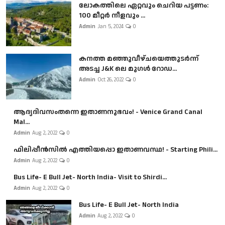
ലോകത്തിലെ ഏറ്റവും ചെറിയ പട്ടണം:
100 മീറ്റർ നീളവും ...
Admin
Jan 5, 2024
0
കനത്ത മഞ്ഞുവീഴ്ചയെത്തുടർന്ന്
അടച്ച J&K ലെ മുഗൾ റോഡ...
Admin
Oct 26, 2022
0
ആദ്യദിവസംതന്നെ ഇതാണനുഭവം! - Venice Grand Canal
Mal...
Admin
Aug 2, 2022
0
ഫിലിപ്പീൻസിൽ എത്തിയപ്പൊ ഇതാണവസ്ഥ! - Starting Phili...
Admin
Aug 2, 2022
0
Bus Life- E Bull Jet- North India- Visit to Shirdi...
Admin
Aug 2, 2022
0
Bus Life- E Bull Jet- North India
Admin
Aug 2, 2022
0