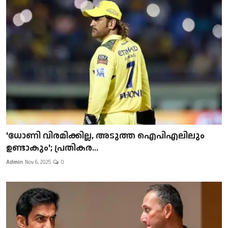
'ധോണി വിരമിക്കില്ല, അടുത്ത ഐപിഎലിലും
ഉണ്ടാകും'; പ്രതികര...
Admin
Nov 6, 2025
0