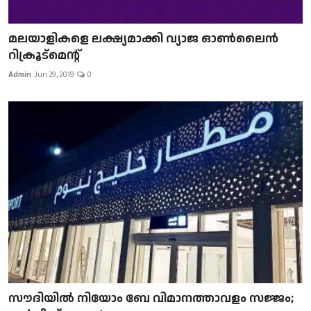
മലയാളികളെ ലക്ഷ്യമാക്കി വ്യാജ ഓൺലൈൻ
റിക്രൂട്മെന്റ്
Admin
Jun 29, 2019
0
സൗദിയിൽ നിയോം ബേ വിമാനത്താവളം സജ്ജം;