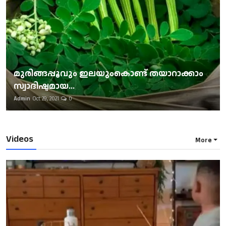
മുരിങ്ങപ്പൂവും ഇലയുംകൊണ്ട് തയാറാക്കാം
സ്വാദിഷ്ടമായ...
Admin
Oct 29, 2021
0
Videos
More