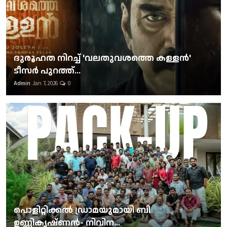
ദുരൂഹത നിറച്ച് 'വലതുവശത്തെ കള്ളന്‍'
ടീസര്‍ പുറത്ത്...
Admin
Jan 7, 2026
0
പൊളിറ്റിക്കല്‍ ഡ്രാമയുമായി ബി
ഉണ്ണികൃഷ്ണന്‍- നിവിന...