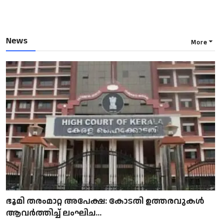
News
More
ഭൂമി തരംമാറ്റ അപേക്ഷ: കോടതി ഉത്തരവുകൾ
ആവർത്തിച്ച് ലംഘിച...