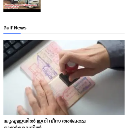
Gulf News
യുഎഇയിൽ ഇനി വീസ അപേക്ഷ
ഓൺലൈനിൽ