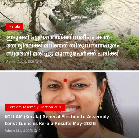
Gulf News
Loksabha Election 2024
Kerala
Technology
ഇടുക്കി ഏലപ്പാറയ്ക്ക് സമീപം കാർ
തോട്ടിലേക്ക് മറിഞ്ഞ് തിരുവനന്തപുരം
Health
സ്വദേശി മരിച്ചു; മൂന്നുപേർക്ക് പരിക്ക്
Admin
Aug 6, 2026
0
Jobs Mall
Automotive
Shop Online
Career
Keralam Assembly Election 2026
KOLLAM (Kerala) General Election to Assembly
Education
Constituencies Kerala Results May-2026
Admin
May 4, 2026
0
Business