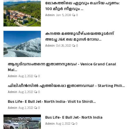
ലോകത്തിലെ ഏറ്റവും ചെറിയ പട്ടണം:
100 മീറ്റർ നീളവും ...
Admin
Jan 5, 2024
0
കനത്ത മഞ്ഞുവീഴ്ചയെത്തുടർന്ന്
അടച്ച J&K ലെ മുഗൾ റോഡ...
Admin
Oct 26, 2022
0
ആദ്യദിവസംതന്നെ ഇതാണനുഭവം! - Venice Grand Canal
Mal...
Admin
Aug 2, 2022
0
ഫിലിപ്പീൻസിൽ എത്തിയപ്പൊ ഇതാണവസ്ഥ! - Starting Phili...
Admin
Aug 2, 2022
0
Bus Life- E Bull Jet- North India- Visit to Shirdi...
Admin
Aug 2, 2022
0
Bus Life- E Bull Jet- North India
Admin
Aug 2, 2022
0