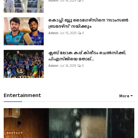
Admin
Jul 16, 2025
0
കൊച്ചി ബ്ലൂ ടൈഗേഴ്സിനെ 'സാംസൺ
ബ്രദേഴ്സ്' നയിക്കും
Admin
Jul 15, 2025
0
ക്ലബ് ലോക കപ്പ് കിരീടം ചെല്‍സിക്ക്;
പിഎസ്ജിയെ തോല്...
Admin
Jul 14, 2025
0
Entertainment
More