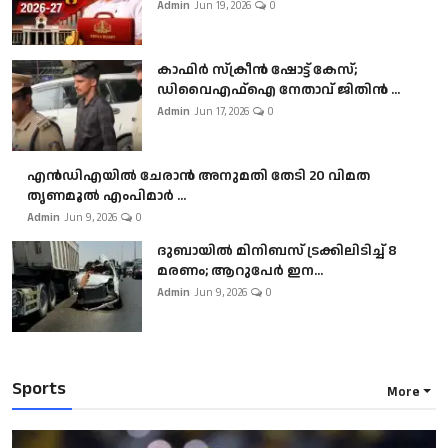
Admin
Jun 19, 2026
0
കാഫിർ സ്‌ക്രീൻ ഷോട്ട് കേസ്;
ഡിവൈഎഫ്ഐ നേതാവ് ജിതിൻ ...
Admin
Jun 17, 2026
0
എൻഡിഎയിൽ ചേരാൻ അനുമതി തേടി 20 വിമത
തൃണമൂൽ എംപിമാർ ...
Admin
Jun 9, 2026
0
ദുബായിൽ മിനിബസ്​ ട്രക്കിലിടിച്ച് 8
മരണം; ആറുപേർ ഇന...
Admin
Jun 9, 2026
0
Sports
More