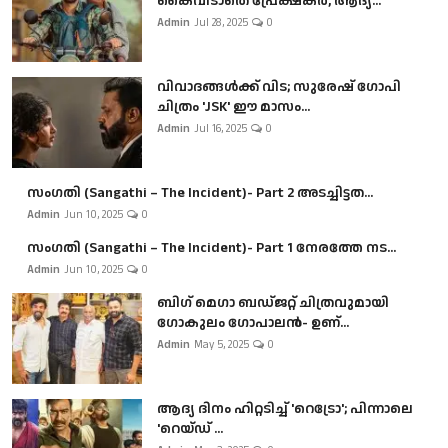
കൈവിടാതെ പ്രേക്ഷകർ, ആദ്യ...
Admin
Jul 28, 2025
0
വിവാദങ്ങൾക്ക് വിട; സുരേഷ് ഗോപി
ചിത്രം 'JSK' ഈ മാസം...
Admin
Jul 16, 2025
0
സംഗതി (Sangathi – The Incident)- Part 2 അടച്ചിട്ടത...
Admin
Jun 10, 2025
0
സംഗതി (Sangathi – The Incident)- Part 1 നേരത്തേ നട...
Admin
Jun 10, 2025
0
ബി​ഗ് മെഗാ ബഡ്ജറ്റ് ചിത്രവുമായി
ഗോകുലം ഗോപാലൻ- ഉണ്...
Admin
May 5, 2025
0
ആദ്യ ദിനം ഹിറ്റടിച്ച് 'റെട്രോ'; പിന്നാലെ
'റെയ്ഡ് ...