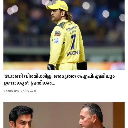
'ധോണി വിരമിക്കില്ല, അടുത്ത ഐപിഎലിലും
ഉണ്ടാകും'; പ്രതികര...
Admin
Nov 6, 2025
0