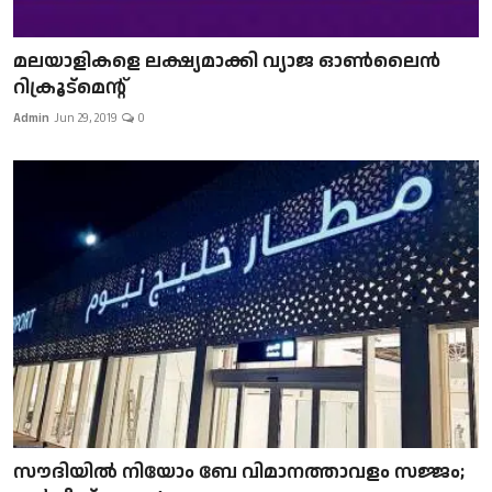
മലയാളികളെ ലക്ഷ്യമാക്കി വ്യാജ ഓൺലൈൻ
റിക്രൂട്മെന്റ്
Admin
Jun 29, 2019
0
സൗദിയിൽ നിയോം ബേ വിമാനത്താവളം സജ്ജം;