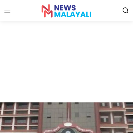
Home
Contact
Gallery
News
Travelers Vlog
Entertainment
Sports
Food