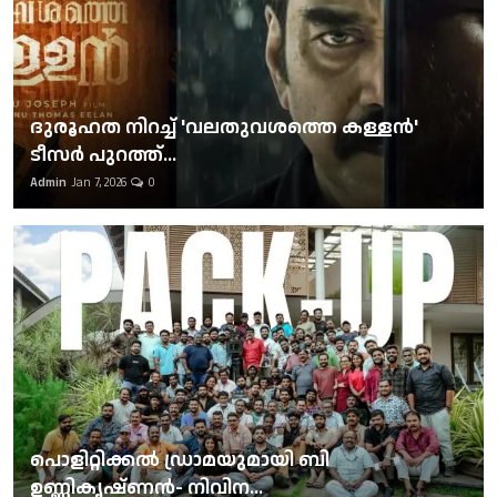
ദുരൂഹത നിറച്ച് 'വലതുവശത്തെ കള്ളന്‍'
ടീസര്‍ പുറത്ത്...
Admin
Jan 7, 2026
0
പൊളിറ്റിക്കല്‍ ഡ്രാമയുമായി ബി
ഉണ്ണികൃഷ്ണന്‍- നിവിന...