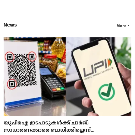
News
More
യുപിഐ ഇടപാടുകൾക്ക് ചാർജ്;
സാധാരണക്കാരെ ബാധിക്കില്ലെന്ന്...