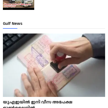
Gulf News
യുഎഇയിൽ ഇനി വീസ അപേക്ഷ
ഓൺലൈനിൽ