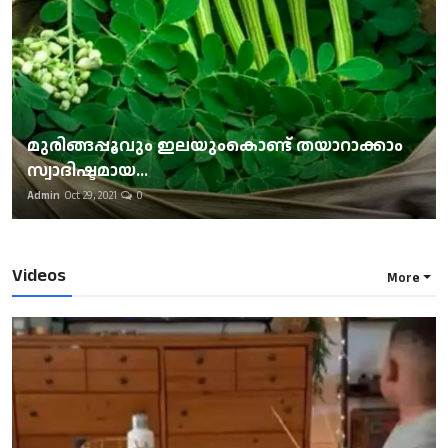
മുരിങ്ങപ്പൂവും ഇലയുംകൊണ്ട് തയാറാക്കാം
സ്വാദിഷ്ടമായ...
Admin
Oct 29, 2021
0
Videos
More