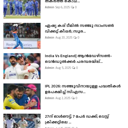
തകർത്ത് കൊച...
Admin
Sep 6, 2025
0
ഏഷ്യ കപ്പ് ടീമിൽ സഞ്ജു സാംസൺ
വിക്കറ്റ് കീപ്പർ; സൂര...
Admin
Aug 20, 2025
0
India Vs England| ആൻഡേഴ്സൺ-
ടെൻഡുല്‍ക്കർ പരമ്പരയില്...
Admin
Aug 5, 2025
0
IPL 2026: സഞ്ജുവിനായുള്ള പദ്ധതികൾ
ഉപേക്ഷിച്ച് സിഎസ...
Admin
Aug 2, 2025
0
27ന് ഓൾഔട്ട്; 7 പേർ ഡക്ക്; ടെസ്റ്റ്
ക്രിക്കറ്റിലെ ...