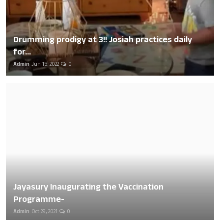
Drumming prodigy at 3!! Josiah practices daily
for...
Admin
Jun 15, 2022
0
Jayasury Inaugurating the Vaccination
Programme-
Admin
Oct 29, 2021
0