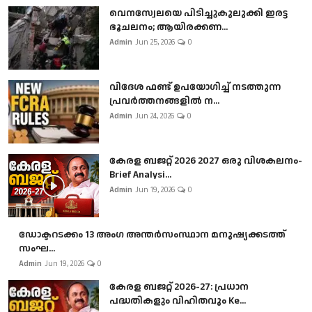
വെനസ്വേലയെ പിടിച്ചുകുലുക്കി ഇരട്ട
ഭൂചലനം; ആയിരക്കണ...
Admin
Jun 25, 2026
0
വിദേശ ഫണ്ട് ഉപയോഗിച്ച് നടത്തുന്ന
പ്രവർത്തനങ്ങളിൽ ന...
Admin
Jun 24, 2026
0
കേരള ബജറ്റ് 2026 2027 ഒരു വിശകലനം-
Brief Analysi...
Admin
Jun 19, 2026
0
ഡോക്ടറടക്കം 13 അംഗ അന്തർസംസ്ഥാന മനുഷ്യക്കടത്ത്
സംഘ...
Admin
Jun 19, 2026
0
കേരള ബജറ്റ് 2026-27: പ്രധാന
പദ്ധതികളും വിഹിതവും Ke...