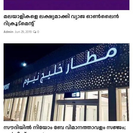
മലയാളികളെ ലക്ഷ്യമാക്കി വ്യാജ ഓൺലൈൻ
റിക്രൂട്മെന്റ്
Admin
Jun 29, 2019
0
സൗദിയിൽ നിയോം ബേ വിമാനത്താവളം സജ്ജം;