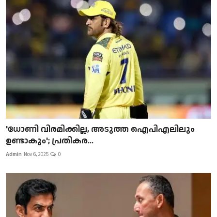
'ധോണി വിരമിക്കില്ല, അടുത്ത ഐപിഎലിലും
ഉണ്ടാകും'; പ്രതികര...
Admin
Nov 6, 2025
0