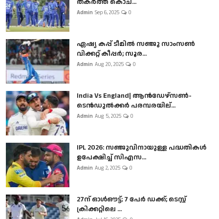
തകർത്ത് കൊച...
Admin
Sep 6, 2025
0
ഏഷ്യ കപ്പ് ടീമിൽ സഞ്ജു സാംസൺ
വിക്കറ്റ് കീപ്പർ; സൂര...
Admin
Aug 20, 2025
0
India Vs England| ആൻഡേഴ്സൺ-
ടെൻഡുല്‍ക്കർ പരമ്പരയില്...
Admin
Aug 5, 2025
0
IPL 2026: സഞ്ജുവിനായുള്ള പദ്ധതികൾ
ഉപേക്ഷിച്ച് സിഎസ...
Admin
Aug 2, 2025
0
27ന് ഓൾഔട്ട്; 7 പേർ ഡക്ക്; ടെസ്റ്റ്
ക്രിക്കറ്റിലെ ...