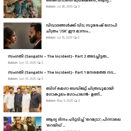
കൈവിടാതെ പ്രേക്ഷകർ, ആദ്യ...
Admin
Jul 28, 2025
0
വിവാദങ്ങൾക്ക് വിട; സുരേഷ് ഗോപി
ചിത്രം 'JSK' ഈ മാസം...
Admin
Jul 16, 2025
0
സംഗതി (Sangathi – The Incident)- Part 2 അടച്ചിട്ടത...
Admin
Jun 10, 2025
0
സംഗതി (Sangathi – The Incident)- Part 1 നേരത്തേ നട...
Admin
Jun 10, 2025
0
ബി​ഗ് മെഗാ ബഡ്ജറ്റ് ചിത്രവുമായി
ഗോകുലം ഗോപാലൻ- ഉണ്...
Admin
May 5, 2025
0
ആദ്യ ദിനം ഹിറ്റടിച്ച് 'റെട്രോ'; പിന്നാലെ
'റെയ്ഡ് ...