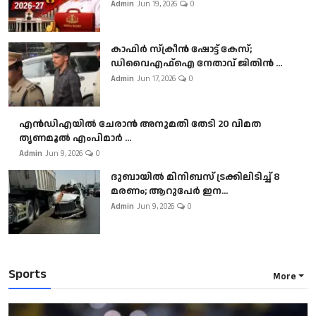
Admin
Jun 19, 2026
0
കാഫിർ സ്‌ക്രീൻ ഷോട്ട് കേസ്;
ഡിവൈഎഫ്ഐ നേതാവ് ജിതിൻ ...
Admin
Jun 17, 2026
0
എൻഡിഎയിൽ ചേരാൻ അനുമതി തേടി 20 വിമത
തൃണമൂൽ എംപിമാർ ...
Admin
Jun 9, 2026
0
ദുബായിൽ മിനിബസ്​ ട്രക്കിലിടിച്ച് 8
മരണം; ആറുപേർ ഇന...
Admin
Jun 9, 2026
0
Sports
More