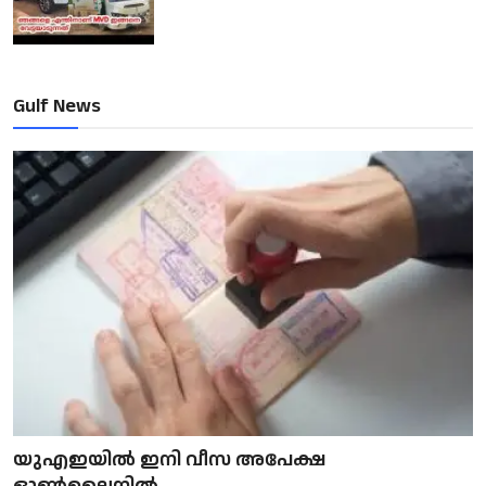
Gulf News
യുഎഇയിൽ ഇനി വീസ അപേക്ഷ
ഓൺലൈനിൽ