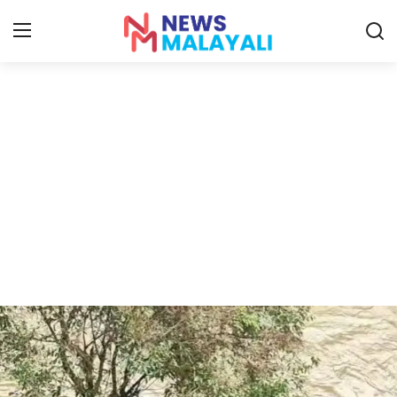
Home
Contact
Gallery
News
Travelers Vlog
Entertainment
Sports
Food