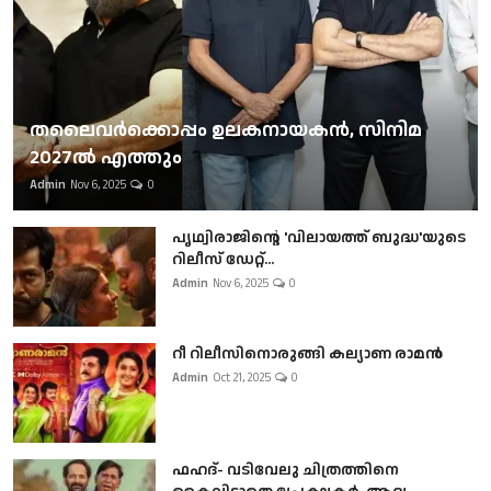
തലൈവര്‍ക്കൊപ്പം ഉലകനായകന്‍, സിനിമ
2027ല്‍ എത്തും
Admin
Nov 6, 2025
0
പൃഥ്വിരാജിന്റെ 'വിലായത്ത് ബുദ്ധ'യുടെ
റിലീസ് ഡേറ്റ്...
Admin
Nov 6, 2025
0
റീ റിലീസിനൊരുങ്ങി കല്യാണ രാമൻ
Admin
Oct 21, 2025
0
ഫഹദ്- വടിവേലു ചിത്രത്തിനെ