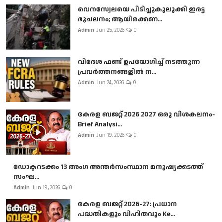
വെനസ്വേലയെ പിടിച്ചുകുലുക്കി ഇരട്ട
ഭൂചലനം; ആയിരക്കണ...
Admin
Jun 25, 2026
0
വിദേശ ഫണ്ട് ഉപയോഗിച്ച് നടത്തുന്ന
പ്രവർത്തനങ്ങളിൽ ന...
Admin
Jun 24, 2026
0
കേരള ബജറ്റ് 2026 2027 ഒരു വിശകലനം-
Brief Analysi...
Admin
Jun 19, 2026
0
ഡോക്ടറടക്കം 13 അംഗ അന്തർസംസ്ഥാന മനുഷ്യക്കടത്ത്
സംഘ...
Admin
Jun 19, 2026
0
കേരള ബജറ്റ് 2026-27: പ്രധാന
പദ്ധതികളും വിഹിതവും Ke...