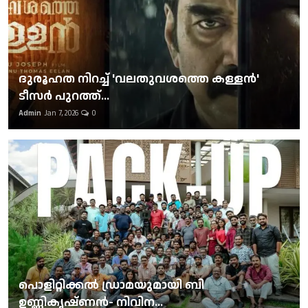
ദുരൂഹത നിറച്ച് 'വലതുവശത്തെ കള്ളന്‍'
ടീസര്‍ പുറത്ത്...
Admin
Jan 7, 2026
0
പൊളിറ്റിക്കല്‍ ഡ്രാമയുമായി ബി
ഉണ്ണികൃഷ്ണന്‍- നിവിന...