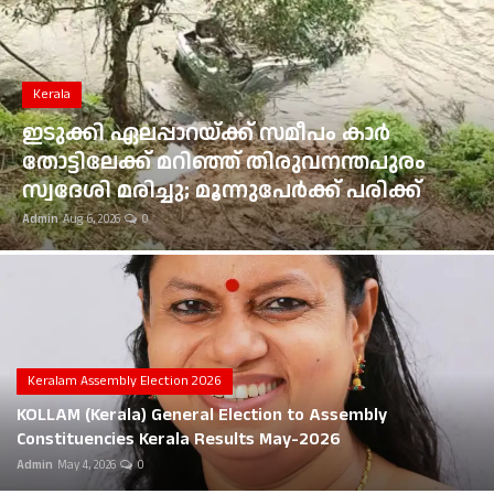
Gulf News
Loksabha Election 2024
Kerala
Technology
ഇടുക്കി ഏലപ്പാറയ്ക്ക് സമീപം കാർ
തോട്ടിലേക്ക് മറിഞ്ഞ് തിരുവനന്തപുരം
Health
സ്വദേശി മരിച്ചു; മൂന്നുപേർക്ക് പരിക്ക്
Admin
Aug 6, 2026
0
Jobs Mall
Automotive
Shop Online
Career
Keralam Assembly Election 2026
KOLLAM (Kerala) General Election to Assembly
Education
Constituencies Kerala Results May-2026
Admin
May 4, 2026
0
Business