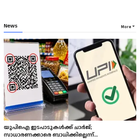
News
More
യുപിഐ ഇടപാടുകൾക്ക് ചാർജ്;
സാധാരണക്കാരെ ബാധിക്കില്ലെന്ന്...