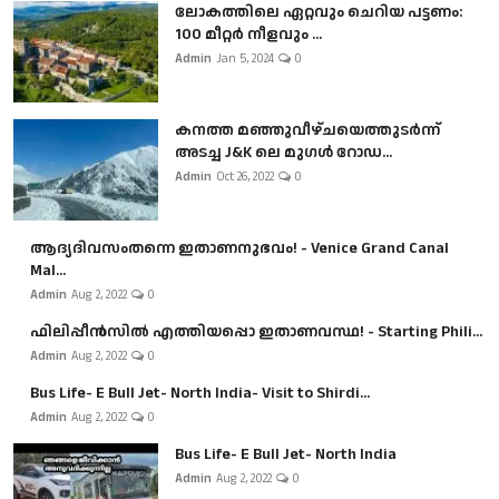
ലോകത്തിലെ ഏറ്റവും ചെറിയ പട്ടണം:
100 മീറ്റർ നീളവും ...
Admin
Jan 5, 2024
0
കനത്ത മഞ്ഞുവീഴ്ചയെത്തുടർന്ന്
അടച്ച J&K ലെ മുഗൾ റോഡ...
Admin
Oct 26, 2022
0
ആദ്യദിവസംതന്നെ ഇതാണനുഭവം! - Venice Grand Canal
Mal...
Admin
Aug 2, 2022
0
ഫിലിപ്പീൻസിൽ എത്തിയപ്പൊ ഇതാണവസ്ഥ! - Starting Phili...
Admin
Aug 2, 2022
0
Bus Life- E Bull Jet- North India- Visit to Shirdi...
Admin
Aug 2, 2022
0
Bus Life- E Bull Jet- North India
Admin
Aug 2, 2022
0