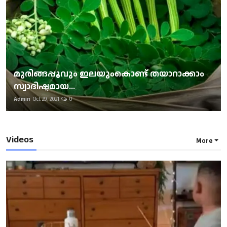
മുരിങ്ങപ്പൂവും ഇലയുംകൊണ്ട് തയാറാക്കാം
സ്വാദിഷ്ടമായ...
Admin
Oct 29, 2021
0
Videos
More