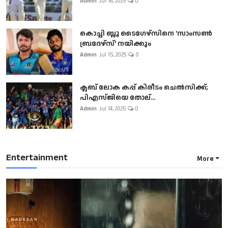
Admin
Jul 16, 2025
0
കൊച്ചി ബ്ലൂ ടൈഗേഴ്സിനെ 'സാംസൺ
ബ്രദേഴ്സ്' നയിക്കും
Admin
Jul 15, 2025
0
ക്ലബ് ലോക കപ്പ് കിരീടം ചെല്‍സിക്ക്;
പിഎസ്ജിയെ തോല്...
Admin
Jul 14, 2025
0
Entertainment
More