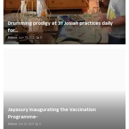
Drumming prodigy at 3!! Josiah practices daily
for...
Admin
Jun 15, 2022
0
Jayasury Inaugurating the Vaccination
Programme-
Admin
Oct 29, 2021
0