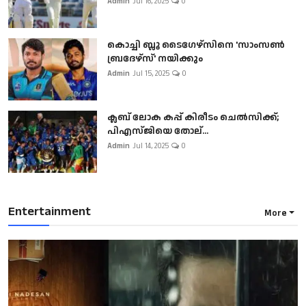
Admin
Jul 16, 2025
0
കൊച്ചി ബ്ലൂ ടൈഗേഴ്സിനെ 'സാംസൺ
ബ്രദേഴ്സ്' നയിക്കും
Admin
Jul 15, 2025
0
ക്ലബ് ലോക കപ്പ് കിരീടം ചെല്‍സിക്ക്;
പിഎസ്ജിയെ തോല്...
Admin
Jul 14, 2025
0
Entertainment
More