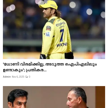
'ധോണി വിരമിക്കില്ല, അടുത്ത ഐപിഎലിലും
ഉണ്ടാകും'; പ്രതികര...
Admin
Nov 6, 2025
0