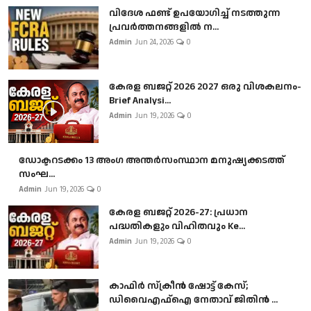
വിദേശ ഫണ്ട് ഉപയോഗിച്ച് നടത്തുന്ന
പ്രവർത്തനങ്ങളിൽ ന...
Admin
Jun 24, 2026
0
കേരള ബജറ്റ് 2026 2027 ഒരു വിശകലനം-
Brief Analysi...
Admin
Jun 19, 2026
0
ഡോക്ടറടക്കം 13 അംഗ അന്തർസംസ്ഥാന മനുഷ്യക്കടത്ത്
സംഘ...
Admin
Jun 19, 2026
0
കേരള ബജറ്റ് 2026-27: പ്രധാന
പദ്ധതികളും വിഹിതവും Ke...
Admin
Jun 19, 2026
0
കാഫിർ സ്‌ക്രീൻ ഷോട്ട് കേസ്;
ഡിവൈഎഫ്ഐ നേതാവ് ജിതിൻ ...