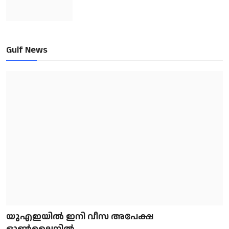
Gulf News
യുഎഇയിൽ ഇനി വീസ അപേക്ഷ
ഓൺലൈനിൽ