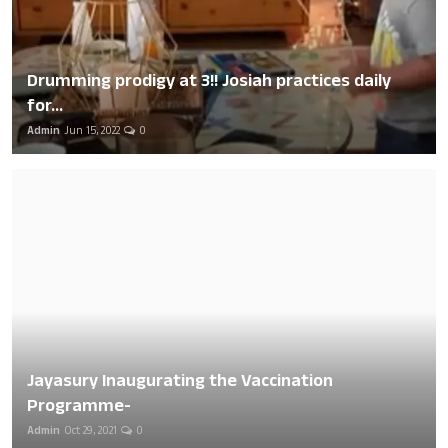
Drumming prodigy at 3!! Josiah practices daily
for...
Admin
Jun 15, 2022
0
Jayasury Inaugurating the Vaccination
Programme-
Admin
Oct 29, 2021
0