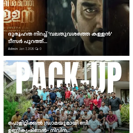
ദുരൂഹത നിറച്ച് 'വലതുവശത്തെ കള്ളന്‍'
ടീസര്‍ പുറത്ത്...
Admin
Jan 7, 2026
0
പൊളിറ്റിക്കല്‍ ഡ്രാമയുമായി ബി
ഉണ്ണികൃഷ്ണന്‍- നിവിന...