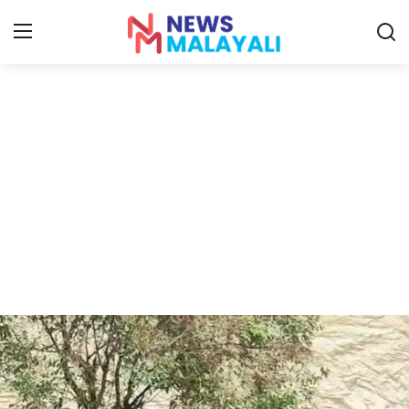
Home
Contact
Gallery
News
Travelers Vlog
Entertainment
Sports
Food