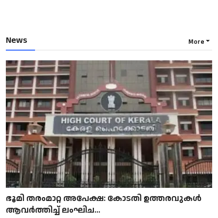
News
More
ഭൂമി തരംമാറ്റ അപേക്ഷ: കോടതി ഉത്തരവുകൾ
ആവർത്തിച്ച് ലംഘിച...