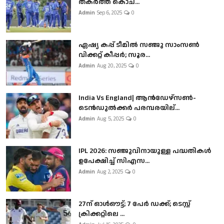
തകർത്ത് കൊച...
Admin
Sep 6, 2025
0
ഏഷ്യ കപ്പ് ടീമിൽ സഞ്ജു സാംസൺ
വിക്കറ്റ് കീപ്പർ; സൂര...
Admin
Aug 20, 2025
0
India Vs England| ആൻഡേഴ്സൺ-
ടെൻഡുല്‍ക്കർ പരമ്പരയില്...
Admin
Aug 5, 2025
0
IPL 2026: സഞ്ജുവിനായുള്ള പദ്ധതികൾ
ഉപേക്ഷിച്ച് സിഎസ...
Admin
Aug 2, 2025
0
27ന് ഓൾഔട്ട്; 7 പേർ ഡക്ക്; ടെസ്റ്റ്
ക്രിക്കറ്റിലെ ...