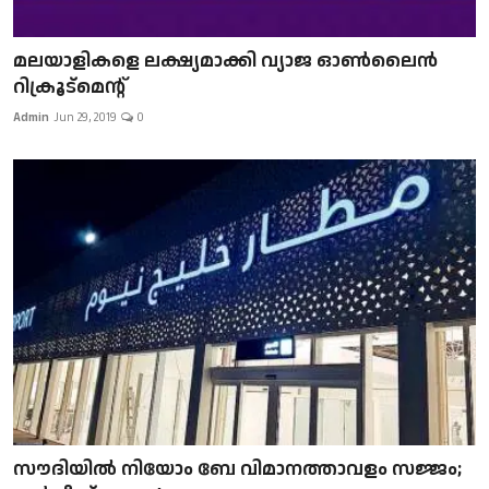
മലയാളികളെ ലക്ഷ്യമാക്കി വ്യാജ ഓൺലൈൻ
റിക്രൂട്മെന്റ്
Admin
Jun 29, 2019
0
സൗദിയിൽ നിയോം ബേ വിമാനത്താവളം സജ്ജം;