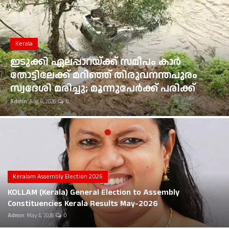
Gulf News
Kerala
Loksabha Election 2024
ഭൂമി തരംമാറ്റ അപേക്ഷ: കോടതി
Technology
ഉത്തരവുകൾ ആവർത്തിച്ച് ലംഘിച്ച
മൂവാറ്റുപുഴ ആർഡിഒയ്ക്ക് 25,000 രൂപ
Health
പിഴ
Admin
Aug 6, 2026
0
Jobs Mall
Automotive
Shop Online
Career
Keralam Assembly Election 2026
KOLLAM (Kerala) General Election to Assembly
Education
Constituencies Kerala Results May-2026
Admin
May 4, 2026
0
Business