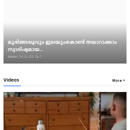
മുരിങ്ങപ്പൂവും ഇലയുംകൊണ്ട് തയാറാക്കാം
സ്വാദിഷ്ടമായ...
Admin
Oct 29, 2021
0
Videos
More