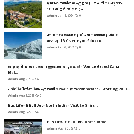
ലോകത്തിലെ ഏറ്റവും ചെറിയ പട്ടണം:
100 മീറ്റർ നീളവും ...
Admin
Jan 5, 2024
0
കനത്ത മഞ്ഞുവീഴ്ചയെത്തുടർന്ന്
അടച്ച J&K ലെ മുഗൾ റോഡ...
Admin
Oct 26, 2022
0
ആദ്യദിവസംതന്നെ ഇതാണനുഭവം! - Venice Grand Canal
Mal...
Admin
Aug 2, 2022
0
ഫിലിപ്പീൻസിൽ എത്തിയപ്പൊ ഇതാണവസ്ഥ! - Starting Phili...
Admin
Aug 2, 2022
0
Bus Life- E Bull Jet- North India- Visit to Shirdi...
Admin
Aug 2, 2022
0
Bus Life- E Bull Jet- North India
Admin
Aug 2, 2022
0