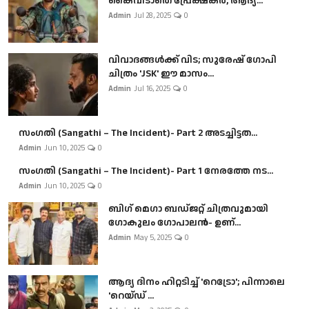
കൈവിടാതെ പ്രേക്ഷകർ, ആദ്യ...
Admin
Jul 28, 2025
0
വിവാദങ്ങൾക്ക് വിട; സുരേഷ് ഗോപി
ചിത്രം 'JSK' ഈ മാസം...
Admin
Jul 16, 2025
0
സംഗതി (Sangathi – The Incident)- Part 2 അടച്ചിട്ടത...
Admin
Jun 10, 2025
0
സംഗതി (Sangathi – The Incident)- Part 1 നേരത്തേ നട...
Admin
Jun 10, 2025
0
ബി​ഗ് മെഗാ ബഡ്ജറ്റ് ചിത്രവുമായി
ഗോകുലം ഗോപാലൻ- ഉണ്...
Admin
May 5, 2025
0
ആദ്യ ദിനം ഹിറ്റടിച്ച് 'റെട്രോ'; പിന്നാലെ
'റെയ്ഡ് ...