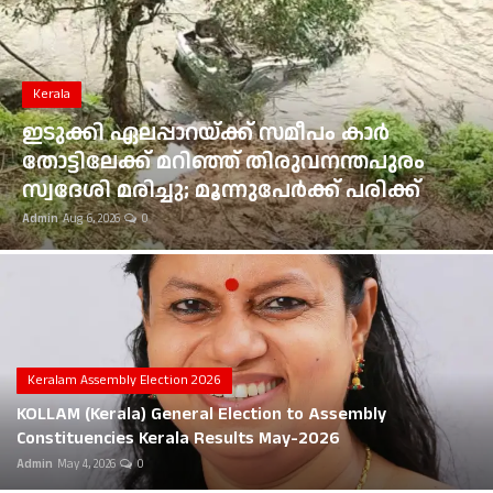
Gulf News
Loksabha Election 2024
Kerala
Technology
ഇടുക്കി ഏലപ്പാറയ്ക്ക് സമീപം കാർ
തോട്ടിലേക്ക് മറിഞ്ഞ് തിരുവനന്തപുരം
Health
സ്വദേശി മരിച്ചു; മൂന്നുപേർക്ക് പരിക്ക്
Admin
Aug 6, 2026
0
Jobs Mall
Automotive
Shop Online
Career
Keralam Assembly Election 2026
KOLLAM (Kerala) General Election to Assembly
Education
Constituencies Kerala Results May-2026
Admin
May 4, 2026
0
Business