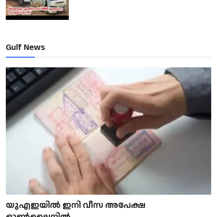
Gulf News
യുഎഇയിൽ ഇനി വീസ അപേക്ഷ
ഓൺലൈനിൽ