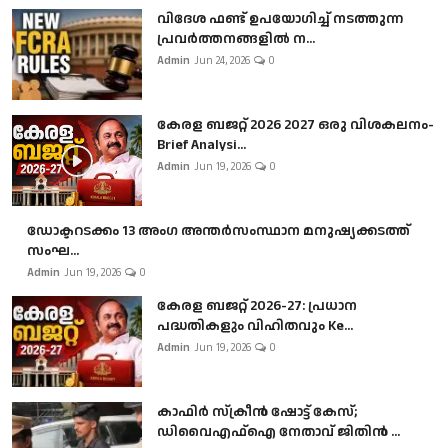
വിദേശ ഫണ്ട് ഉപയോഗിച്ച് നടത്തുന്ന
പ്രവർത്തനങ്ങളിൽ ന...
Admin
Jun 24, 2026
0
കേരള ബജറ്റ് 2026 2027 ഒരു വിശകലനം-
Brief Analysi...
Admin
Jun 19, 2026
0
ഡോക്ടറടക്കം 13 അംഗ അന്തർസംസ്ഥാന മനുഷ്യക്കടത്ത്
സംഘ...
Admin
Jun 19, 2026
0
കേരള ബജറ്റ് 2026-27: പ്രധാന
പദ്ധതികളും വിഹിതവും Ke...
Admin
Jun 19, 2026
0
കാഫിർ സ്‌ക്രീൻ ഷോട്ട് കേസ്;
ഡിവൈഎഫ്ഐ നേതാവ് ജിതിൻ ...