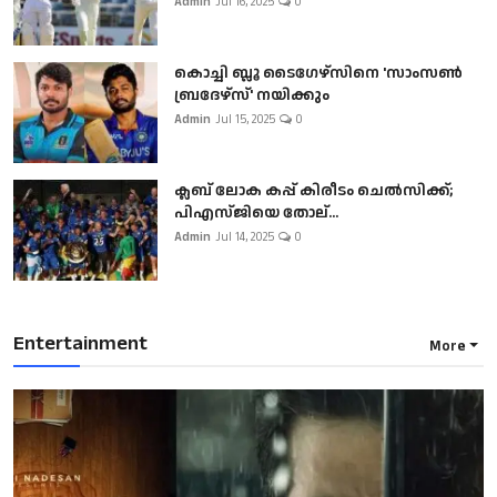
Admin
Jul 16, 2025
0
കൊച്ചി ബ്ലൂ ടൈഗേഴ്സിനെ 'സാംസൺ
ബ്രദേഴ്സ്' നയിക്കും
Admin
Jul 15, 2025
0
ക്ലബ് ലോക കപ്പ് കിരീടം ചെല്‍സിക്ക്;
പിഎസ്ജിയെ തോല്...
Admin
Jul 14, 2025
0
Entertainment
More