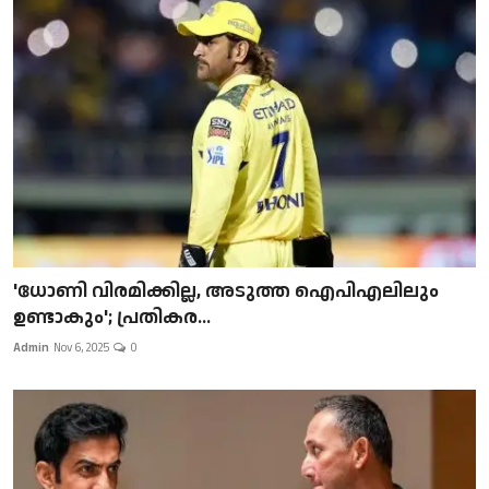
'ധോണി വിരമിക്കില്ല, അടുത്ത ഐപിഎലിലും
ഉണ്ടാകും'; പ്രതികര...
Admin
Nov 6, 2025
0