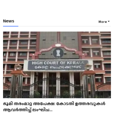
News
More
ഭൂമി തരംമാറ്റ അപേക്ഷ: കോടതി ഉത്തരവുകൾ
ആവർത്തിച്ച് ലംഘിച...