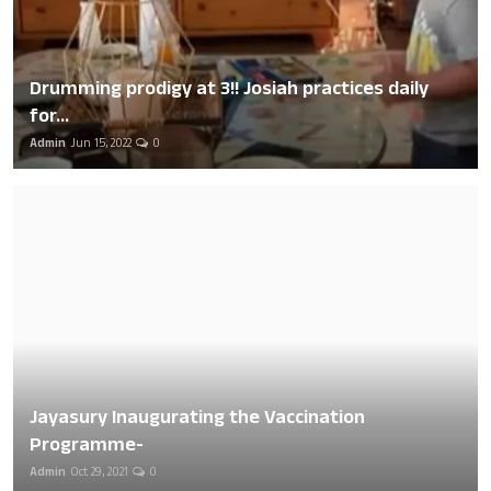
Drumming prodigy at 3!! Josiah practices daily
for...
Admin
Jun 15, 2022
0
Jayasury Inaugurating the Vaccination
Programme-
Admin
Oct 29, 2021
0