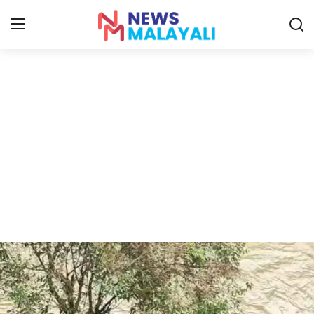
Home
Contact
Gallery
News
Travelers Vlog
Entertainment
Sports
Food