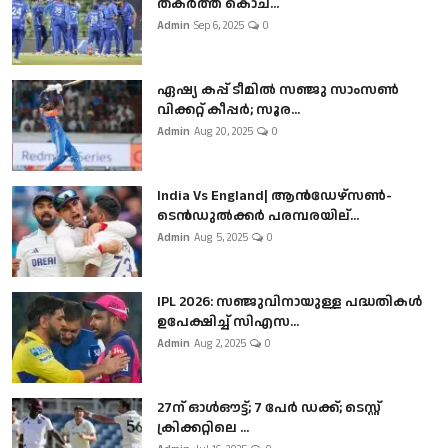
തകർത്ത് കൊച...
Admin
Sep 6, 2025
0
ഏഷ്യ കപ്പ് ടീമിൽ സഞ്ജു സാംസൺ
വിക്കറ്റ് കീപ്പർ; സൂര...
Admin
Aug 20, 2025
0
India Vs England| ആൻഡേഴ്സൺ-
ടെൻഡുല്‍ക്കർ പരമ്പരയില്...
Admin
Aug 5, 2025
0
IPL 2026: സഞ്ജുവിനായുള്ള പദ്ധതികൾ
ഉപേക്ഷിച്ച് സിഎസ...
Admin
Aug 2, 2025
0
27ന് ഓൾഔട്ട്; 7 പേർ ഡക്ക്; ടെസ്റ്റ്
ക്രിക്കറ്റിലെ ...