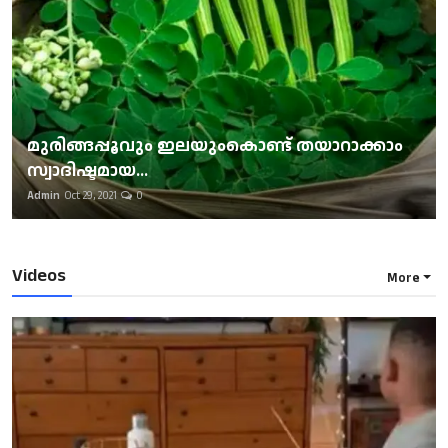
മുരിങ്ങപ്പൂവും ഇലയുംകൊണ്ട് തയാറാക്കാം
സ്വാദിഷ്ടമായ...
Admin
Oct 29, 2021
0
Videos
More