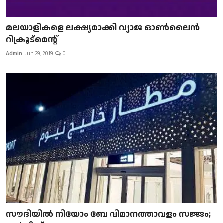
മലയാളികളെ ലക്ഷ്യമാക്കി വ്യാജ ഓൺലൈൻ
റിക്രൂട്മെന്റ്
Admin
Jun 29, 2019
0
സൗദിയിൽ നിയോം ബേ വിമാനത്താവളം സജ്ജം;