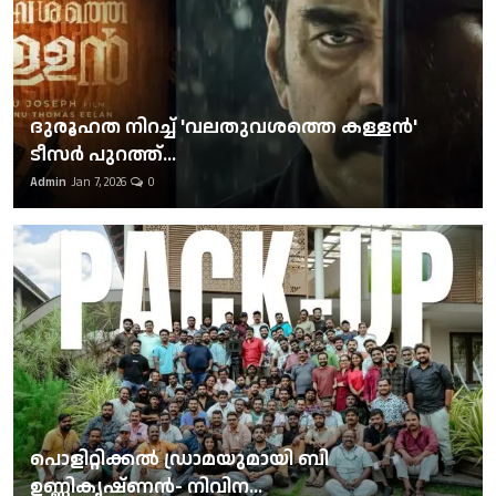
ദുരൂഹത നിറച്ച് 'വലതുവശത്തെ കള്ളന്‍'
ടീസര്‍ പുറത്ത്...
Admin
Jan 7, 2026
0
പൊളിറ്റിക്കല്‍ ഡ്രാമയുമായി ബി
ഉണ്ണികൃഷ്ണന്‍- നിവിന...