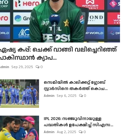
ഏഷ്യ കപ്പ്: ചെക്ക് വാങ്ങി വലിച്ചെറിഞ്ഞ്
പാകിസ്ഥാൻ ക്യാപ...
Admin
Sep 29, 2025
0
സെമിയിൽ കാലിക്കറ്റ് ഗ്ലോബ്
സ്റ്റാർസിനെ തകർത്ത് കൊച...
Admin
Sep 6, 2025
0
IPL 2026: സഞ്ജുവിനായുള്ള
പദ്ധതികൾ ഉപേക്ഷിച്ച് സിഎസ...
Admin
Aug 2, 2025
0