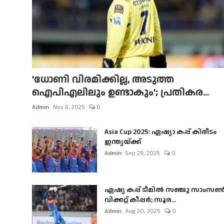
'ധോണി വിരമിക്കില്ല, അടുത്ത
ഐപിഎലിലും ഉണ്ടാകും'; പ്രതികര...
Admin
Nov 6, 2025
0
Asia Cup 2025: ഏഷ്യാ കപ്പ് കിരീടം
ഇന്ത്യയ്ക്ക്
Admin
Sep 29, 2025
0
ഏഷ്യ കപ്പ് ടീമിൽ സഞ്ജു സാംസ
വിക്കറ്റ് കീപ്പർ; സൂര...
Admin
Aug 20, 2025
0