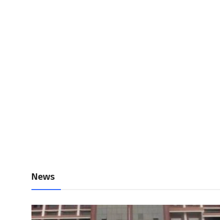
Local News
Earn Money
Tutorials
Malayalam
News