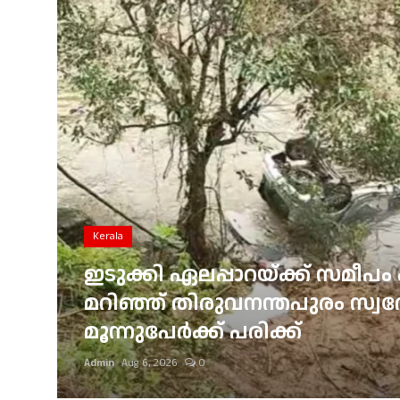
Gulf News
Loksabha Election 2024
Technology
Health
Jobs Mall
Automotive
Kerala
Shop Online
ഇടുക്കി ഏലപ്പാറയ്ക്ക് സമീപം 
്
മറിഞ്ഞ് തിരുവനന്തപുരം സ്വദേശ
Career
മൂന്നുപേർക്ക് പരിക്ക്
Education
Admin
Aug 6, 2026
0
Business