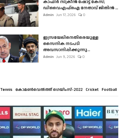
കാഫിർ സ്‌ക്രീൻ ഷോട്ട് കേസ്;
ഡിവൈഎഫ്ഐ നേതാവ് ജിതിൻ ...
Admin
Jun 17, 2026
0
ഇസ്രയേലിനെതിരെയുള്ള
സൈനിക നടപടി
അവസാനിപ്പിക്കുന്നു...
Admin
Jun 9, 2026
0
Tennis
കോമൺവെൽത്ത് ഗെയിംസ്-2022
Cricket
Football