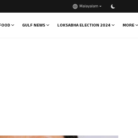
Malayalam
FOOD
GULF NEWS
LOKSABHA ELECTION 2024
MORE