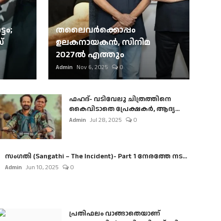
ടം;
തലൈവര്‍ക്കൊപ്പം
്
ഉലകനായകന്‍, സിനിമ
2027ല്‍ എത്തും
Admin
Nov 6, 2025
0
ഫഹദ്- വടിവേലു ചിത്രത്തിനെ
കൈവിടാതെ പ്രേക്ഷകർ, ആദ്യ...
Admin
Jul 28, 2025
0
സംഗതി (Sangathi – The Incident)- Part 1 നേരത്തേ നട...
Admin
Jun 10, 2025
0
പ്രതിഫലം വാങ്ങാതെയാണ്