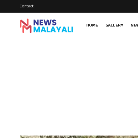
Contact
HOME
GALLERY
NE
Home
Contact
Gallery
News
Travelers Vlog
Entertainment
Sports
Food