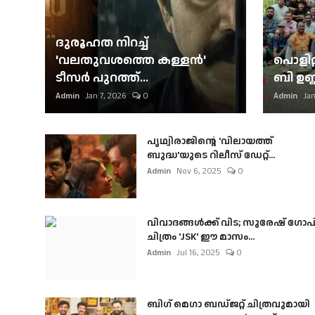
ദുരൂഹത നിറച്ച്
'വലതുവശത്തെ കള്ളന്‍'
പൊളിറ്
ടീസര്‍ പുറത്ത്...
ബി ഉണ്
Admin
Jan 7, 2026
0
Admin
Jan
പൃഥ്വിരാജിന്റെ 'വിലായത്ത്
ബുദ്ധ'യുടെ റിലീസ് ഡേറ്റ്...
Admin
Nov 6, 2025
0
വിവാദങ്ങൾക്ക് വിട; സുരേഷ് ഗോപ
ചിത്രം 'JSK' ഈ മാസം...
Admin
Jul 16, 2025
0
ബി​ഗ് മെഗാ ബഡ്ജറ്റ് ചിത്രവുമായി