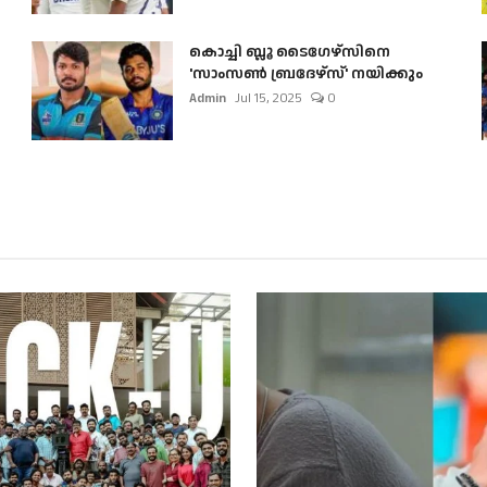
കൊച്ചി ബ്ലൂ ടൈഗേഴ്സിനെ
'സാംസൺ ബ്രദേഴ്സ്' നയിക്കും
Admin
Jul 15, 2025
0