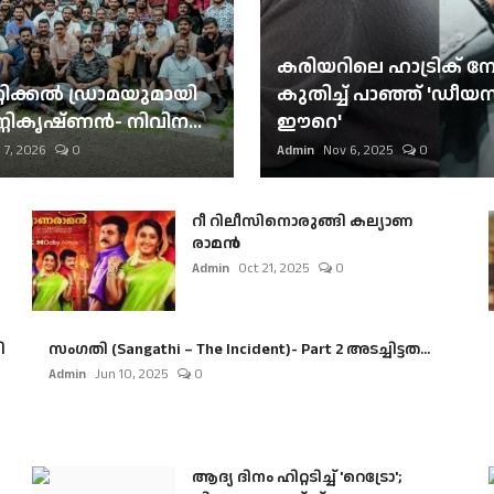
കരിയറിലെ ഹാട്രിക് നേട്
റിക്കല്‍ ഡ്രാമയുമായി
കുതിച്ച് പാഞ്ഞ് 'ഡീയസ
ണികൃഷ്ണന്‍- നിവിന...
ഈറെ'
 7, 2026
0
Admin
Nov 6, 2025
0
റീ റിലീസിനൊരുങ്ങി കല്യാണ
രാമൻ
Admin
Oct 21, 2025
0
ി
സംഗതി (Sangathi – The Incident)- Part 2 അടച്ചിട്ടത...
Admin
Jun 10, 2025
0
ആദ്യ ദിനം ഹിറ്റടിച്ച് 'റെട്രോ';