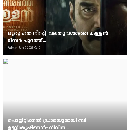
ദുരൂഹത നിറച്ച് 'വലതുവശത്തെ കള്ളന്‍'
ടീസര്‍ പുറത്ത്...
Admin
Jan 7, 2026
0
പൊളിറ്റിക്കല്‍ ഡ്രാമയുമായി ബി
ഉണ്ണികൃഷ്ണന്‍- നിവിന...