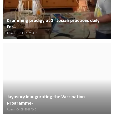
Drumming prodigy at 3!! Josiah practices daily
for...
Admin
Jun 15, 2022
0
Jayasury Inaugurating the Vaccination
Programme-
Admin
Oct 29, 2021
0