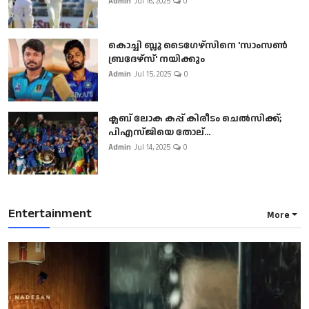
Admin
Jul 16, 2025
0
കൊച്ചി ബ്ലൂ ടൈഗേഴ്സിനെ 'സാംസൺ
ബ്രദേഴ്സ്' നയിക്കും
Admin
Jul 15, 2025
0
ക്ലബ് ലോക കപ്പ് കിരീടം ചെല്‍സിക്ക്;
പിഎസ്ജിയെ തോല്...
Admin
Jul 14, 2025
0
Entertainment
More