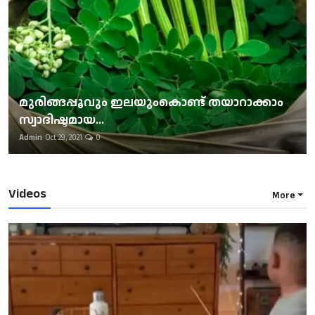
മുരിങ്ങപ്പൂവും ഇലയുംകൊണ്ട് തയാറാക്കാം
സ്വാദിഷ്ടമായ...
Admin
Oct 29, 2021
0
Videos
More