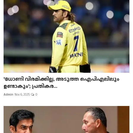
'ധോണി വിരമിക്കില്ല, അടുത്ത ഐപിഎലിലും
ഉണ്ടാകും'; പ്രതികര...
Admin
Nov 6, 2025
0