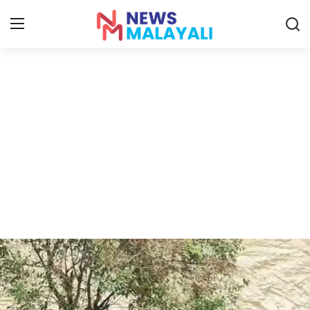
Home
Contact
Gallery
News
Travelers Vlog
Entertainment
Sports
Food