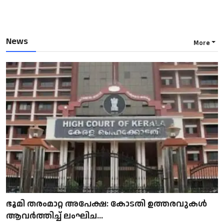
News
More
ഭൂമി തരംമാറ്റ അപേക്ഷ: കോടതി ഉത്തരവുകൾ
ആവർത്തിച്ച് ലംഘിച...