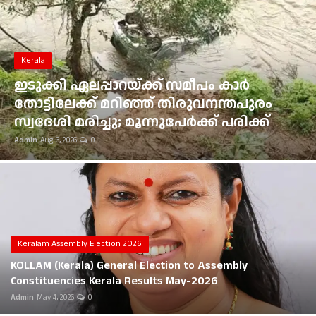
Gulf News
Loksabha Election 2024
Kerala
Technology
ഇടുക്കി ഏലപ്പാറയ്ക്ക് സമീപം കാർ
തോട്ടിലേക്ക് മറിഞ്ഞ് തിരുവനന്തപുരം
Health
സ്വദേശി മരിച്ചു; മൂന്നുപേർക്ക് പരിക്ക്
Admin
Aug 6, 2026
0
Jobs Mall
Automotive
Shop Online
Career
Keralam Assembly Election 2026
KOLLAM (Kerala) General Election to Assembly
Education
Constituencies Kerala Results May-2026
Admin
May 4, 2026
0
Business