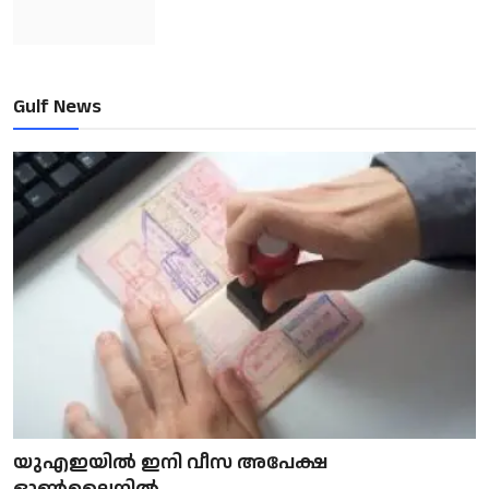
Gulf News
യുഎഇയിൽ ഇനി വീസ അപേക്ഷ
ഓൺലൈനിൽ