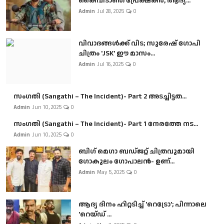
കൈവിടാതെ പ്രേക്ഷകർ, ആദ്യ...
Admin
Jul 28, 2025
0
വിവാദങ്ങൾക്ക് വിട; സുരേഷ് ഗോപി
ചിത്രം 'JSK' ഈ മാസം...
Admin
Jul 16, 2025
0
സംഗതി (Sangathi – The Incident)- Part 2 അടച്ചിട്ടത...
Admin
Jun 10, 2025
0
സംഗതി (Sangathi – The Incident)- Part 1 നേരത്തേ നട...
Admin
Jun 10, 2025
0
ബി​ഗ് മെഗാ ബഡ്ജറ്റ് ചിത്രവുമായി
ഗോകുലം ഗോപാലൻ- ഉണ്...
Admin
May 5, 2025
0
ആദ്യ ദിനം ഹിറ്റടിച്ച് 'റെട്രോ'; പിന്നാലെ
'റെയ്ഡ് ...