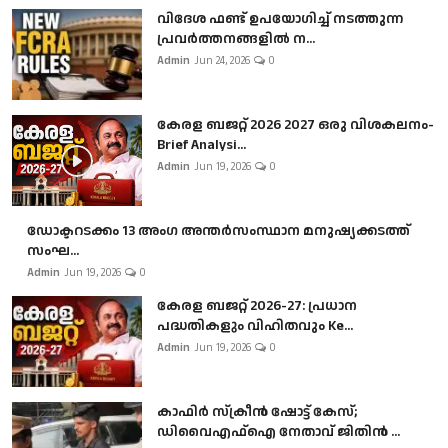
വിദേശ ഫണ്ട് ഉപയോഗിച്ച് നടത്തുന്ന
പ്രവർത്തനങ്ങളിൽ ന...
Admin
Jun 24, 2026
0
കേരള ബജറ്റ് 2026 2027 ഒരു വിശകലനം-
Brief Analysi...
Admin
Jun 19, 2026
0
ഡോക്ടറടക്കം 13 അംഗ അന്തർസംസ്ഥാന മനുഷ്യക്കടത്ത്
സംഘ...
Admin
Jun 19, 2026
0
കേരള ബജറ്റ് 2026-27: പ്രധാന
പദ്ധതികളും വിഹിതവും Ke...
Admin
Jun 19, 2026
0
കാഫിർ സ്‌ക്രീൻ ഷോട്ട് കേസ്;
ഡിവൈഎഫ്ഐ നേതാവ് ജിതിൻ ...