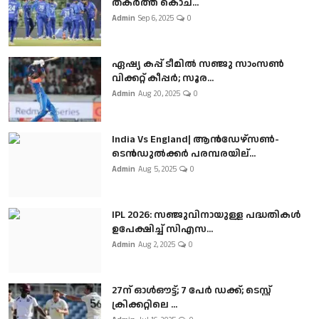
തകർത്ത് കൊച...
Admin
Sep 6, 2025
0
ഏഷ്യ കപ്പ് ടീമിൽ സഞ്ജു സാംസൺ
വിക്കറ്റ് കീപ്പർ; സൂര...
Admin
Aug 20, 2025
0
India Vs England| ആൻഡേഴ്സൺ-
ടെൻഡുല്‍ക്കർ പരമ്പരയില്...
Admin
Aug 5, 2025
0
IPL 2026: സഞ്ജുവിനായുള്ള പദ്ധതികൾ
ഉപേക്ഷിച്ച് സിഎസ...
Admin
Aug 2, 2025
0
27ന് ഓൾഔട്ട്; 7 പേർ ഡക്ക്; ടെസ്റ്റ്
ക്രിക്കറ്റിലെ ...