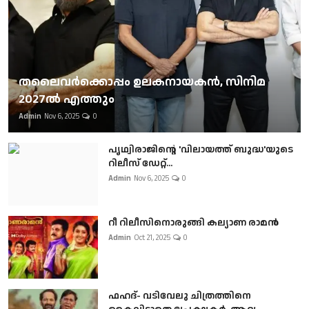
തലൈവര്‍ക്കൊപ്പം ഉലകനായകന്‍, സിനിമ
2027ല്‍ എത്തും
Admin
Nov 6, 2025
0
പൃഥ്വിരാജിന്റെ 'വിലായത്ത് ബുദ്ധ'യുടെ
റിലീസ് ഡേറ്റ്...
Admin
Nov 6, 2025
0
റീ റിലീസിനൊരുങ്ങി കല്യാണ രാമൻ
Admin
Oct 21, 2025
0
ഫഹദ്- വടിവേലു ചിത്രത്തിനെ