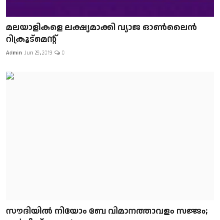
മലയാളികളെ ലക്ഷ്യമാക്കി വ്യാജ ഓൺലൈൻ
റിക്രൂട്മെന്റ്
Admin
Jun 29, 2019
0
സൗദിയിൽ നിയോം ബേ വിമാനത്താവളം സജ്ജം;