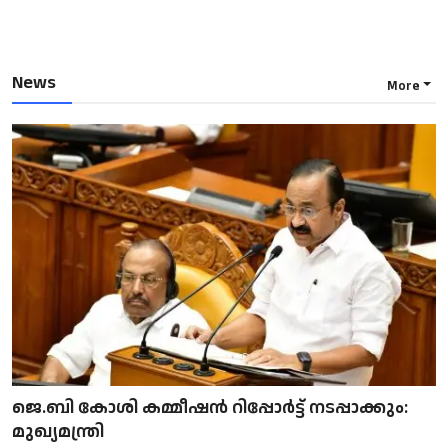
News
More
ജെ.ബി കോശി കമ്മീഷൻ റിപ്പോർട്ട് നടപ്പാക്കും:
മുഖ്യമന്ത്രി