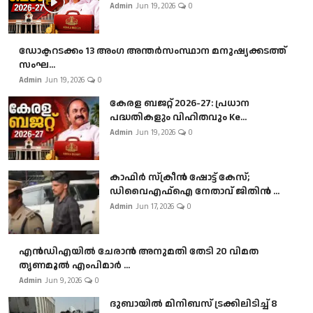
Admin
Jun 19, 2026
0
ഡോക്ടറടക്കം 13 അംഗ അന്തർസംസ്ഥാന മനുഷ്യക്കടത്ത്
സംഘ...
Admin
Jun 19, 2026
0
കേരള ബജറ്റ് 2026-27: പ്രധാന
പദ്ധതികളും വിഹിതവും Ke...
Admin
Jun 19, 2026
0
കാഫിർ സ്‌ക്രീൻ ഷോട്ട് കേസ്;
ഡിവൈഎഫ്ഐ നേതാവ് ജിതിൻ ...
Admin
Jun 17, 2026
0
എൻഡിഎയിൽ ചേരാൻ അനുമതി തേടി 20 വിമത
തൃണമൂൽ എംപിമാർ ...
Admin
Jun 9, 2026
0
ദുബായിൽ മിനിബസ്​ ട്രക്കിലിടിച്ച് 8