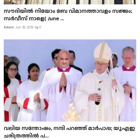
സൗദിയിൽ നിയോം ബേ വിമാനത്താവളം സജ്ജം;
സർവീസ് നാളെ( June ...
Admin
Jun 29, 2019
0
വലിയ സന്തോഷം, നന്ദി പറഞ്ഞ് മാർപാപ്പ; യുഎഇ
ചരിത്രത്തിൽ പ...