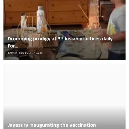
Drumming prodigy at 3!! Josiah practices daily
for...
Admin
Jun 15, 2022
0
Jayasury Inaugurating the Vaccination