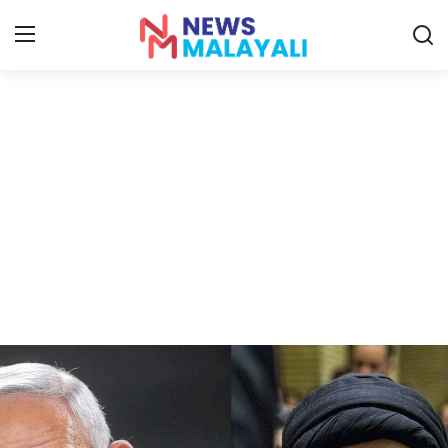
Home
Contact
Gallery
News
Travelers Vlog
Entertainment
Sports
Food