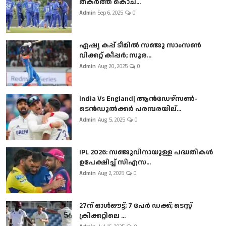
തകർത്ത് കൊച...
Admin
Sep 6, 2025
0
ഏഷ്യ കപ്പ് ടീമിൽ സഞ്ജു സാംസൺ
വിക്കറ്റ് കീപ്പർ; സൂര...
Admin
Aug 20, 2025
0
India Vs England| ആൻഡേഴ്സൺ-
ടെൻഡുല്‍ക്കർ പരമ്പരയില്...
Admin
Aug 5, 2025
0
IPL 2026: സഞ്ജുവിനായുള്ള പദ്ധതികൾ
ഉപേക്ഷിച്ച് സിഎസ...
Admin
Aug 2, 2025
0
27ന് ഓൾഔട്ട്; 7 പേർ ഡക്ക്; ടെസ്റ്റ്
ക്രിക്കറ്റിലെ ...