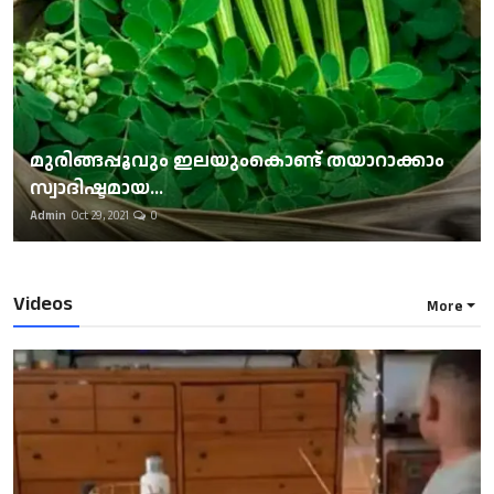
മുരിങ്ങപ്പൂവും ഇലയുംകൊണ്ട് തയാറാക്കാം
സ്വാദിഷ്ടമായ...
Admin
Oct 29, 2021
0
Videos
More