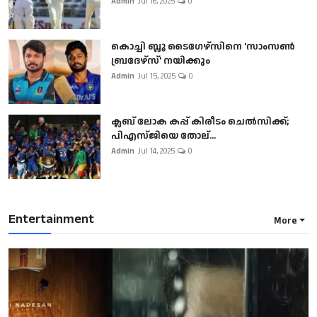
Admin
Jul 16, 2025
0
കൊച്ചി ബ്ലൂ ടൈഗേഴ്സിനെ 'സാംസൺ
ബ്രദേഴ്സ്' നയിക്കും
Admin
Jul 15, 2025
0
ക്ലബ് ലോക കപ്പ് കിരീടം ചെല്‍സിക്ക്;
പിഎസ്ജിയെ തോല്...
Admin
Jul 14, 2025
0
Entertainment
More