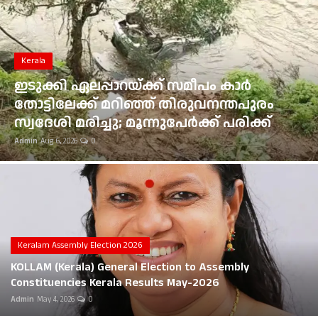
Gulf News
Loksabha Election 2024
Kerala
Technology
ഇടുക്കി ഏലപ്പാറയ്ക്ക് സമീപം കാർ
തോട്ടിലേക്ക് മറിഞ്ഞ് തിരുവനന്തപുരം
Health
സ്വദേശി മരിച്ചു; മൂന്നുപേർക്ക് പരിക്ക്
Admin
Aug 6, 2026
0
Jobs Mall
Automotive
Shop Online
Career
Keralam Assembly Election 2026
KOLLAM (Kerala) General Election to Assembly
Education
Constituencies Kerala Results May-2026
Admin
May 4, 2026
0
Business