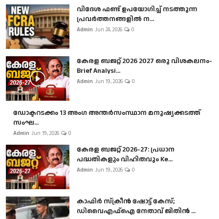
വിദേശ ഫണ്ട് ഉപയോഗിച്ച് നടത്തുന്ന
പ്രവർത്തനങ്ങളിൽ ന...
Admin
Jun 24, 2026
0
കേരള ബജറ്റ് 2026 2027 ഒരു വിശകലനം-
Brief Analysi...
Admin
Jun 19, 2026
0
ഡോക്ടറടക്കം 13 അംഗ അന്തർസംസ്ഥാന മനുഷ്യക്കടത്ത്
സംഘ...
Admin
Jun 19, 2026
0
കേരള ബജറ്റ് 2026-27: പ്രധാന
പദ്ധതികളും വിഹിതവും Ke...
Admin
Jun 19, 2026
0
കാഫിർ സ്‌ക്രീൻ ഷോട്ട് കേസ്;
ഡിവൈഎഫ്ഐ നേതാവ് ജിതിൻ ...