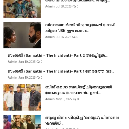
കൈവിടാതെ പ്രേക്ഷകർ, ആദ്യ...
Admin
Jul 28, 2025
0
വിവാദങ്ങൾക്ക് വിട; സുരേഷ് ഗോപി
ചിത്രം 'JSK' ഈ മാസം...
Admin
Jul 16, 2025
0
സംഗതി (Sangathi – The Incident)- Part 2 അടച്ചിട്ടത...
Admin
Jun 10, 2025
0
സംഗതി (Sangathi – The Incident)- Part 1 നേരത്തേ നട...
Admin
Jun 10, 2025
0
ബി​ഗ് മെഗാ ബഡ്ജറ്റ് ചിത്രവുമായി
ഗോകുലം ഗോപാലൻ- ഉണ്...
Admin
May 5, 2025
0
ആദ്യ ദിനം ഹിറ്റടിച്ച് 'റെട്രോ'; പിന്നാലെ
'റെയ്ഡ് ...