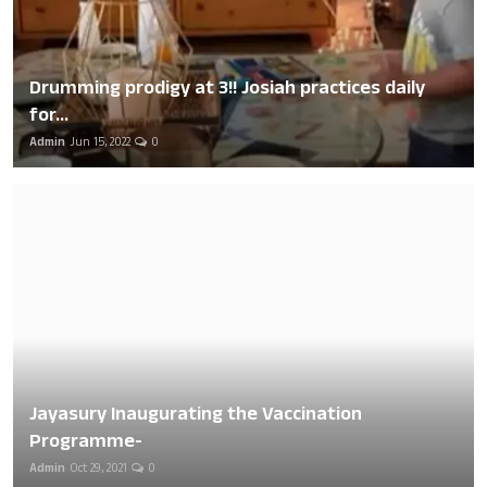
Drumming prodigy at 3!! Josiah practices daily
for...
Admin
Jun 15, 2022
0
Jayasury Inaugurating the Vaccination
Programme-
Admin
Oct 29, 2021
0