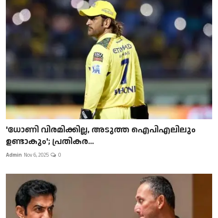
'ധോണി വിരമിക്കില്ല, അടുത്ത ഐപിഎലിലും
ഉണ്ടാകും'; പ്രതികര...
Admin
Nov 6, 2025
0