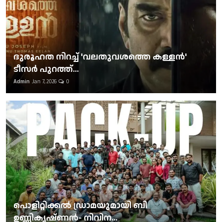
ദുരൂഹത നിറച്ച് 'വലതുവശത്തെ കള്ളന്‍'
ടീസര്‍ പുറത്ത്...
Admin
Jan 7, 2026
0
പൊളിറ്റിക്കല്‍ ഡ്രാമയുമായി ബി
ഉണ്ണികൃഷ്ണന്‍- നിവിന...