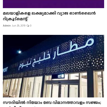
മലയാളികളെ ലക്ഷ്യമാക്കി വ്യാജ ഓൺലൈൻ
റിക്രൂട്മെന്റ്
Admin
Jun 29, 2019
0
സൗദിയിൽ നിയോം ബേ വിമാനത്താവളം സജ്ജം;