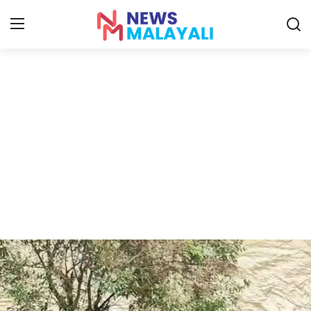
Home
Contact
Gallery
News
Travelers Vlog
Entertainment
Sports
Food