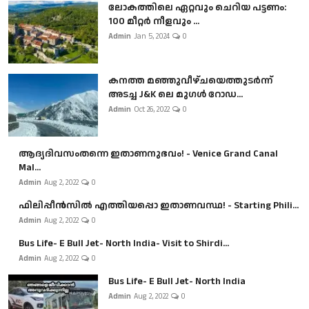
ലോകത്തിലെ ഏറ്റവും ചെറിയ പട്ടണം:
100 മീറ്റർ നീളവും ...
Admin
Jan 5, 2024
0
കനത്ത മഞ്ഞുവീഴ്ചയെത്തുടർന്ന്
അടച്ച J&K ലെ മുഗൾ റോഡ...
Admin
Oct 26, 2022
0
ആദ്യദിവസംതന്നെ ഇതാണനുഭവം! - Venice Grand Canal
Mal...
Admin
Aug 2, 2022
0
ഫിലിപ്പീൻസിൽ എത്തിയപ്പൊ ഇതാണവസ്ഥ! - Starting Phili...
Admin
Aug 2, 2022
0
Bus Life- E Bull Jet- North India- Visit to Shirdi...
Admin
Aug 2, 2022
0
Bus Life- E Bull Jet- North India
Admin
Aug 2, 2022
0