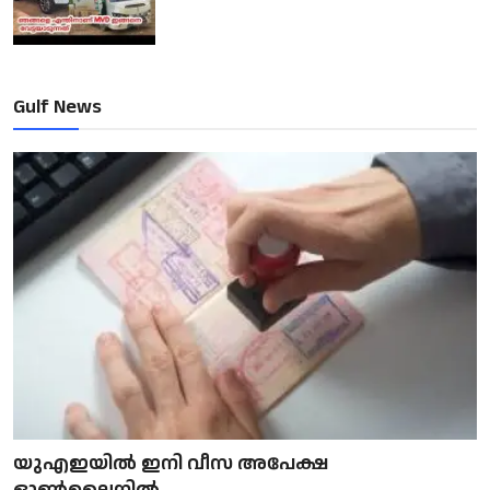
Gulf News
യുഎഇയിൽ ഇനി വീസ അപേക്ഷ
ഓൺലൈനിൽ