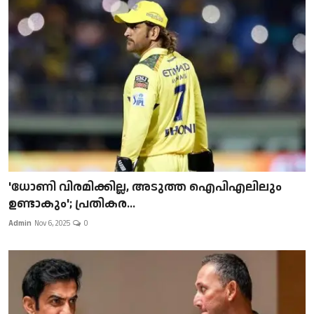
'ധോണി വിരമിക്കില്ല, അടുത്ത ഐപിഎലിലും
ഉണ്ടാകും'; പ്രതികര...
Admin
Nov 6, 2025
0