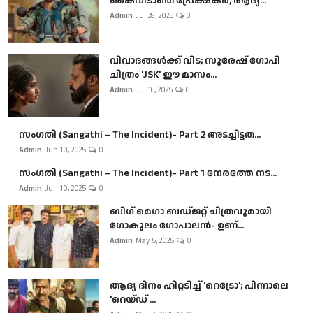
കൈവിടാതെ പ്രേക്ഷകർ, ആദ്യ...
Admin
Jul 28, 2025
0
വിവാദങ്ങൾക്ക് വിട; സുരേഷ് ഗോപി
ചിത്രം 'JSK' ഈ മാസം...
Admin
Jul 16, 2025
0
സംഗതി (Sangathi – The Incident)- Part 2 അടച്ചിട്ടത...
Admin
Jun 10, 2025
0
സംഗതി (Sangathi – The Incident)- Part 1 നേരത്തേ നട...
Admin
Jun 10, 2025
0
ബി​ഗ് മെഗാ ബഡ്ജറ്റ് ചിത്രവുമായി
ഗോകുലം ഗോപാലൻ- ഉണ്...
Admin
May 5, 2025
0
ആദ്യ ദിനം ഹിറ്റടിച്ച് 'റെട്രോ'; പിന്നാലെ
'റെയ്ഡ് ...