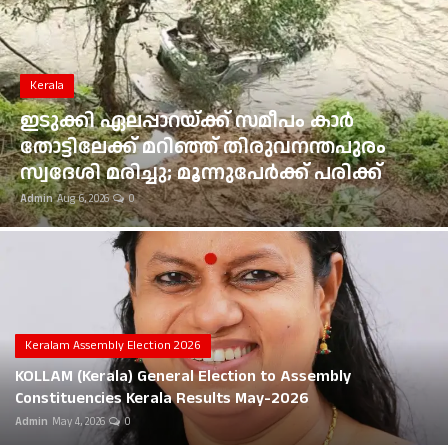
Gulf News
Loksabha Election 2024
Kerala
Technology
ഇടുക്കി ഏലപ്പാറയ്ക്ക് സമീപം കാർ
തോട്ടിലേക്ക് മറിഞ്ഞ് തിരുവനന്തപുരം
Health
സ്വദേശി മരിച്ചു; മൂന്നുപേർക്ക് പരിക്ക്
Admin
Aug 6, 2026
0
Jobs Mall
Automotive
Shop Online
Career
Keralam Assembly Election 2026
KOLLAM (Kerala) General Election to Assembly
Education
Constituencies Kerala Results May-2026
Admin
May 4, 2026
0
Business