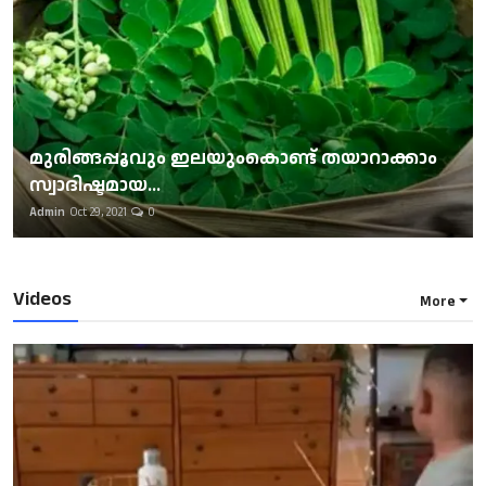
മുരിങ്ങപ്പൂവും ഇലയുംകൊണ്ട് തയാറാക്കാം
സ്വാദിഷ്ടമായ...
Admin
Oct 29, 2021
0
Videos
More