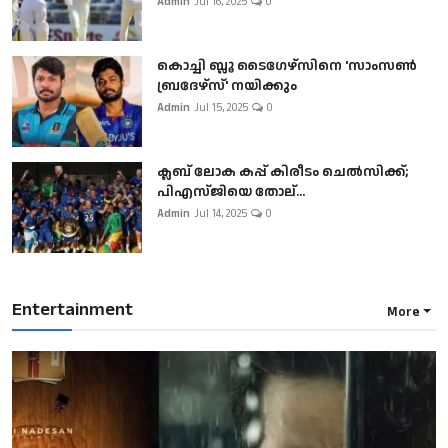
Admin
Jul 16, 2025
0
കൊച്ചി ബ്ലൂ ടൈഗേഴ്സിനെ 'സാംസൺ
ബ്രദേഴ്സ്' നയിക്കും
Admin
Jul 15, 2025
0
ക്ലബ് ലോക കപ്പ് കിരീടം ചെല്‍സിക്ക്;
പിഎസ്ജിയെ തോല്...
Admin
Jul 14, 2025
0
Entertainment
More