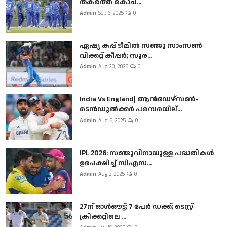
തകർത്ത് കൊച...
Admin
Sep 6, 2025
0
ഏഷ്യ കപ്പ് ടീമിൽ സഞ്ജു സാംസൺ
വിക്കറ്റ് കീപ്പർ; സൂര...
Admin
Aug 20, 2025
0
India Vs England| ആൻഡേഴ്സൺ-
ടെൻഡുല്‍ക്കർ പരമ്പരയില്...
Admin
Aug 5, 2025
0
IPL 2026: സഞ്ജുവിനായുള്ള പദ്ധതികൾ
ഉപേക്ഷിച്ച് സിഎസ...
Admin
Aug 2, 2025
0
27ന് ഓൾഔട്ട്; 7 പേർ ഡക്ക്; ടെസ്റ്റ്
ക്രിക്കറ്റിലെ ...