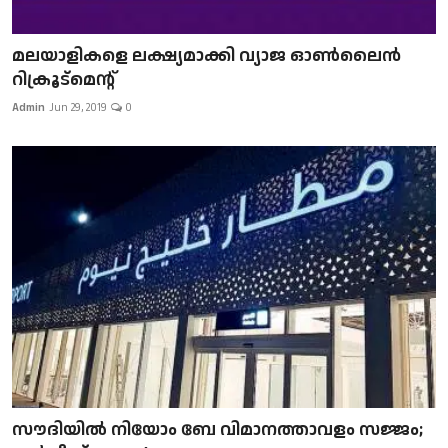
മലയാളികളെ ലക്ഷ്യമാക്കി വ്യാജ ഓൺലൈൻ
റിക്രൂട്മെന്റ്
Admin
Jun 29, 2019
0
സൗദിയിൽ നിയോം ബേ വിമാനത്താവളം സജ്ജം;