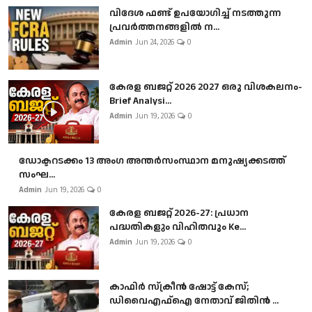
വിദേശ ഫണ്ട് ഉപയോഗിച്ച് നടത്തുന്ന
പ്രവർത്തനങ്ങളിൽ ന...
Admin
Jun 24, 2026
0
കേരള ബജറ്റ് 2026 2027 ഒരു വിശകലനം-
Brief Analysi...
Admin
Jun 19, 2026
0
ഡോക്ടറടക്കം 13 അംഗ അന്തർസംസ്ഥാന മനുഷ്യക്കടത്ത്
സംഘ...
Admin
Jun 19, 2026
0
കേരള ബജറ്റ് 2026-27: പ്രധാന
പദ്ധതികളും വിഹിതവും Ke...
Admin
Jun 19, 2026
0
കാഫിർ സ്‌ക്രീൻ ഷോട്ട് കേസ്;
ഡിവൈഎഫ്ഐ നേതാവ് ജിതിൻ ...