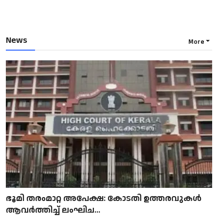
News
More
ഭൂമി തരംമാറ്റ അപേക്ഷ: കോടതി ഉത്തരവുകൾ
ആവർത്തിച്ച് ലംഘിച...