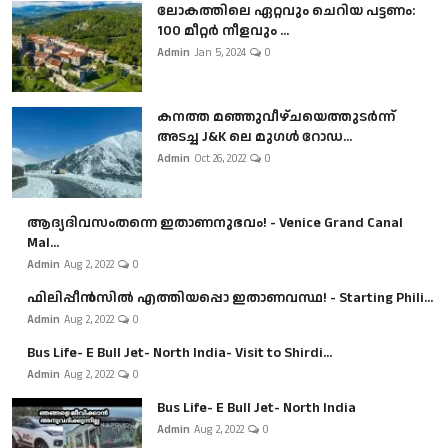
ലോകത്തിലെ ഏറ്റവും ചെറിയ പട്ടണം:
100 മീറ്റർ നീളവും ...
Admin
Jan 5, 2024
0
കനത്ത മഞ്ഞുവീഴ്ചയെത്തുടർന്ന്
അടച്ച J&K ലെ മുഗൾ റോഡ...
Admin
Oct 26, 2022
0
ആദ്യദിവസംതന്നെ ഇതാണനുഭവം! - Venice Grand Canal
Mal...
Admin
Aug 2, 2022
0
ഫിലിപ്പീൻസിൽ എത്തിയപ്പൊ ഇതാണവസ്ഥ! - Starting Phili...
Admin
Aug 2, 2022
0
Bus Life- E Bull Jet- North India- Visit to Shirdi...
Admin
Aug 2, 2022
0
Bus Life- E Bull Jet- North India
Admin
Aug 2, 2022
0