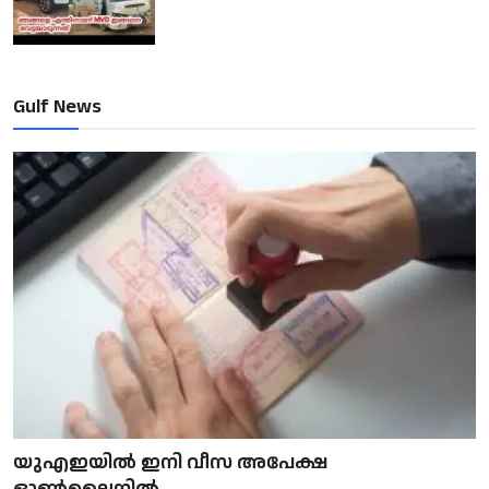
Gulf News
യുഎഇയിൽ ഇനി വീസ അപേക്ഷ
ഓൺലൈനിൽ