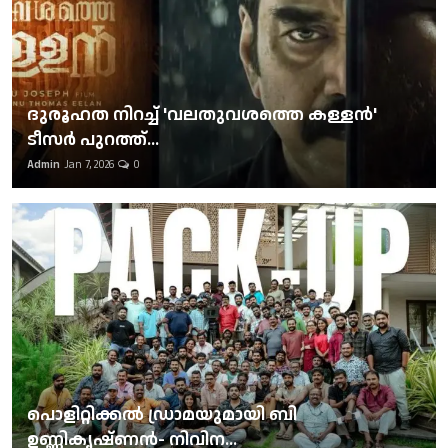
ദുരൂഹത നിറച്ച് 'വലതുവശത്തെ കള്ളന്‍'
ടീസര്‍ പുറത്ത്...
Admin
Jan 7, 2026
0
പൊളിറ്റിക്കല്‍ ഡ്രാമയുമായി ബി
ഉണ്ണികൃഷ്ണന്‍- നിവിന...