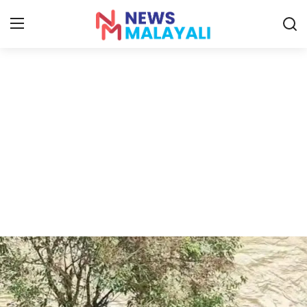
Home
Contact
Gallery
News
Travelers Vlog
Entertainment
Sports
Food