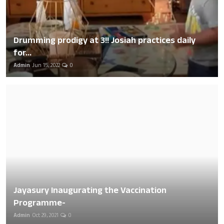
Drumming prodigy at 3!! Josiah practices daily
for...
Admin
Jun 15, 2022
0
Jayasury Inaugurating the Vaccination
Programme-
Admin
Oct 29, 2021
0