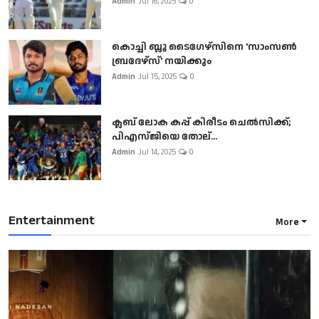
Admin
Jul 16, 2025
0
കൊച്ചി ബ്ലൂ ടൈഗേഴ്സിനെ 'സാംസൺ
ബ്രദേഴ്സ്' നയിക്കും
Admin
Jul 15, 2025
0
ക്ലബ് ലോക കപ്പ് കിരീടം ചെല്‍സിക്ക്;
പിഎസ്ജിയെ തോല്...
Admin
Jul 14, 2025
0
Entertainment
More