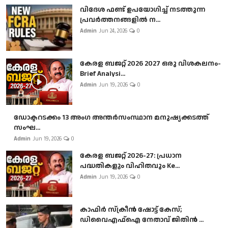
വിദേശ ഫണ്ട് ഉപയോഗിച്ച് നടത്തുന്ന
പ്രവർത്തനങ്ങളിൽ ന...
Admin
Jun 24, 2026
0
കേരള ബജറ്റ് 2026 2027 ഒരു വിശകലനം-
Brief Analysi...
Admin
Jun 19, 2026
0
ഡോക്ടറടക്കം 13 അംഗ അന്തർസംസ്ഥാന മനുഷ്യക്കടത്ത്
സംഘ...
Admin
Jun 19, 2026
0
കേരള ബജറ്റ് 2026-27: പ്രധാന
പദ്ധതികളും വിഹിതവും Ke...
Admin
Jun 19, 2026
0
കാഫിർ സ്‌ക്രീൻ ഷോട്ട് കേസ്;
ഡിവൈഎഫ്ഐ നേതാവ് ജിതിൻ ...