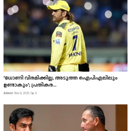
'ധോണി വിരമിക്കില്ല, അടുത്ത ഐപിഎലിലും
ഉണ്ടാകും'; പ്രതികര...
Admin
Nov 6, 2025
0