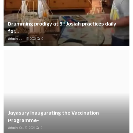
Drumming prodigy at 3!! Josiah practices daily
for...
Admin
Jun 15, 2022
0
Jayasury Inaugurating the Vaccination
Programme-
Admin
Oct 29, 2021
0