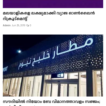
മലയാളികളെ ലക്ഷ്യമാക്കി വ്യാജ ഓൺലൈൻ
റിക്രൂട്മെന്റ്
Admin
Jun 29, 2019
0
സൗദിയിൽ നിയോം ബേ വിമാനത്താവളം സജ്ജം;