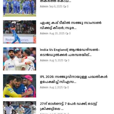
തകർത്ത് കൊച...
Admin
Sep 6, 2025
0
ഏഷ്യ കപ്പ് ടീമിൽ സഞ്ജു സാംസൺ
വിക്കറ്റ് കീപ്പർ; സൂര...
Admin
Aug 20, 2025
0
India Vs England| ആൻഡേഴ്സൺ-
ടെൻഡുല്‍ക്കർ പരമ്പരയില്...
Admin
Aug 5, 2025
0
IPL 2026: സഞ്ജുവിനായുള്ള പദ്ധതികൾ
ഉപേക്ഷിച്ച് സിഎസ...
Admin
Aug 2, 2025
0
27ന് ഓൾഔട്ട്; 7 പേർ ഡക്ക്; ടെസ്റ്റ്
ക്രിക്കറ്റിലെ ...