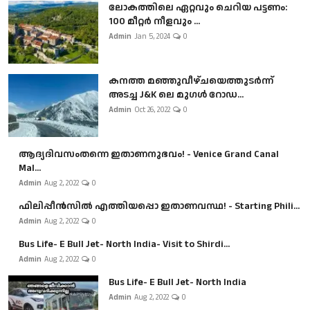
ലോകത്തിലെ ഏറ്റവും ചെറിയ പട്ടണം:
100 മീറ്റർ നീളവും ...
Admin
Jan 5, 2024
0
കനത്ത മഞ്ഞുവീഴ്ചയെത്തുടർന്ന്
അടച്ച J&K ലെ മുഗൾ റോഡ...
Admin
Oct 26, 2022
0
ആദ്യദിവസംതന്നെ ഇതാണനുഭവം! - Venice Grand Canal
Mal...
Admin
Aug 2, 2022
0
ഫിലിപ്പീൻസിൽ എത്തിയപ്പൊ ഇതാണവസ്ഥ! - Starting Phili...
Admin
Aug 2, 2022
0
Bus Life- E Bull Jet- North India- Visit to Shirdi...
Admin
Aug 2, 2022
0
Bus Life- E Bull Jet- North India
Admin
Aug 2, 2022
0