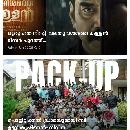
ദുരൂഹത നിറച്ച് 'വലതുവശത്തെ കള്ളന്‍'
ടീസര്‍ പുറത്ത്...
Admin
Jan 7, 2026
0
പൊളിറ്റിക്കല്‍ ഡ്രാമയുമായി ബി
ഉണ്ണികൃഷ്ണന്‍- നിവിന...