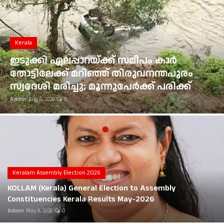
Gulf News
Loksabha Election 2024
Kerala
Technology
ഇടുക്കി ഏലപ്പാറയ്ക്ക് സമീപം കാർ
തോട്ടിലേക്ക് മറിഞ്ഞ് തിരുവനന്തപുരം
Health
സ്വദേശി മരിച്ചു; മൂന്നുപേർക്ക് പരിക്ക്
Admin
Aug 6, 2026
0
Jobs Mall
Automotive
Shop Online
Career
Keralam Assembly Election 2026
KOLLAM (Kerala) General Election to Assembly
Education
Constituencies Kerala Results May-2026
Admin
May 4, 2026
0
Business