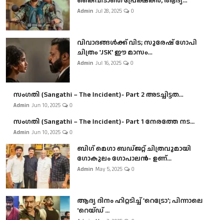
കൈവിടാതെ പ്രേക്ഷകർ, ആദ്യ...
Admin
Jul 28, 2025
0
വിവാദങ്ങൾക്ക് വിട; സുരേഷ് ഗോപി
ചിത്രം 'JSK' ഈ മാസം...
Admin
Jul 16, 2025
0
സംഗതി (Sangathi – The Incident)- Part 2 അടച്ചിട്ടത...
Admin
Jun 10, 2025
0
സംഗതി (Sangathi – The Incident)- Part 1 നേരത്തേ നട...
Admin
Jun 10, 2025
0
ബി​ഗ് മെഗാ ബഡ്ജറ്റ് ചിത്രവുമായി
ഗോകുലം ഗോപാലൻ- ഉണ്...
Admin
May 5, 2025
0
ആദ്യ ദിനം ഹിറ്റടിച്ച് 'റെട്രോ'; പിന്നാലെ
'റെയ്ഡ് ...