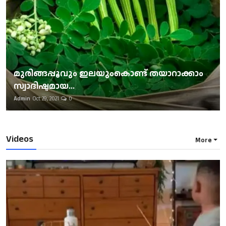
മുരിങ്ങപ്പൂവും ഇലയുംകൊണ്ട് തയാറാക്കാം
സ്വാദിഷ്ടമായ...
Admin
Oct 29, 2021
0
Videos
More