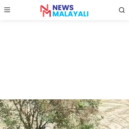
Home
Contact
Gallery
News
Travelers Vlog
Entertainment
Sports
Food