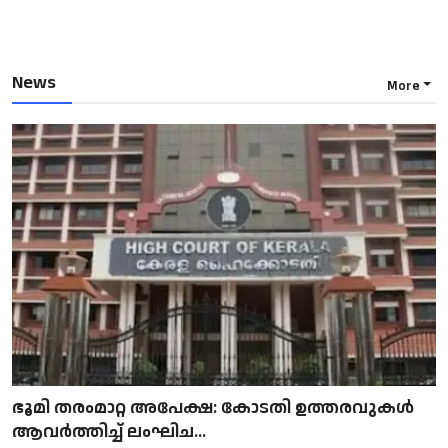
News
More
ഭൂമി തരംമാറ്റ അപേക്ഷ: കോടതി ഉത്തരവുകൾ
ആവർത്തിച്ച് ലംഘിച...