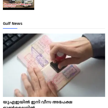
Gulf News
യുഎഇയിൽ ഇനി വീസ അപേക്ഷ
ഓൺലൈനിൽ