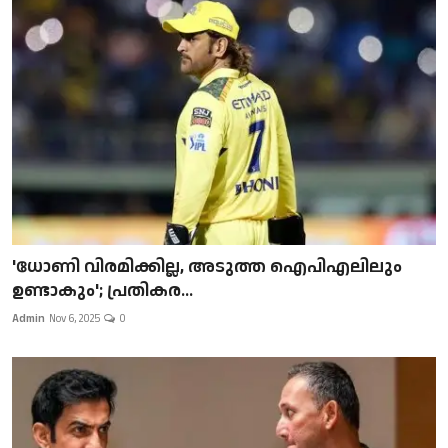
'ധോണി വിരമിക്കില്ല, അടുത്ത ഐപിഎലിലും
ഉണ്ടാകും'; പ്രതികര...
Admin
Nov 6, 2025
0