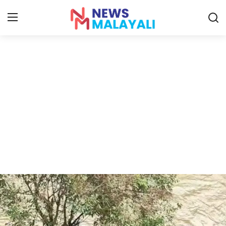
Home
Contact
Gallery
News
Travelers Vlog
Entertainment
Sports
Food