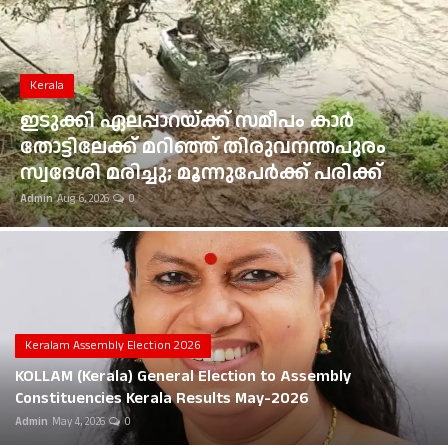
Gulf News
Kerala
Loksabha Election 2024
ഭൂമി തരംമാറ
പാറയ്ക്ക് സമീപം കാർ
Technology
ഉത്തരവുകൾ 
 മറിഞ്ഞ് തിരുവനന്തപുരം
മൂവാറ്റുപുഴ
Health
ചു; മൂന്നുപേർക്ക് പരിക്ക്
പിഴ
Admin
Aug 6, 2026
0
Jobs Mall
Automotive
Shop Online
Career
Keralam Assembly Election 2026
KOLLAM (Kerala) General Election to Assembly
Education
Constituencies Kerala Results May-2026
Admin
May 4, 2026
0
Business