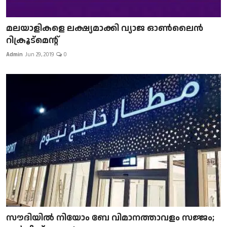
മലയാളികളെ ലക്ഷ്യമാക്കി വ്യാജ ഓൺലൈൻ
റിക്രൂട്മെന്റ്
Admin
Jun 29, 2019
0
സൗദിയിൽ നിയോം ബേ വിമാനത്താവളം സജ്ജം;