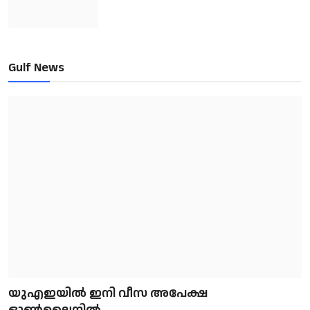
Gulf News
യുഎഇയിൽ ഇനി വീസ അപേക്ഷ
ഓൺലൈനിൽ