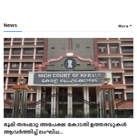
News
More
ഭൂമി തരംമാറ്റ അപേക്ഷ: കോടതി ഉത്തരവുകൾ
ആവർത്തിച്ച് ലംഘിച...