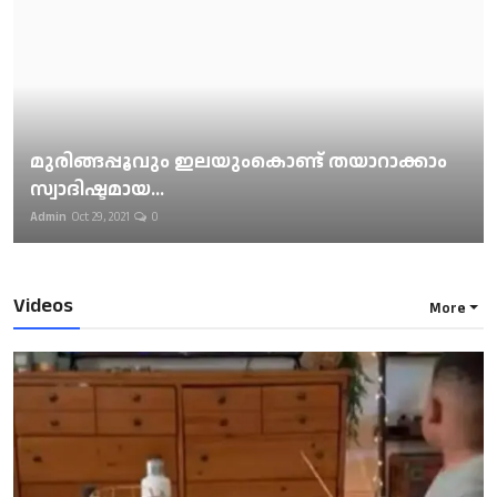
മുരിങ്ങപ്പൂവും ഇലയുംകൊണ്ട് തയാറാക്കാം
സ്വാദിഷ്ടമായ...
Admin
Oct 29, 2021
0
Videos
More