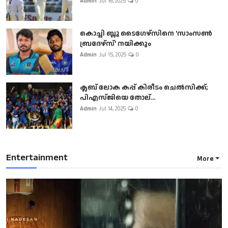
Admin
Jul 16, 2025
0
കൊച്ചി ബ്ലൂ ടൈഗേഴ്സിനെ 'സാംസൺ
ബ്രദേഴ്സ്' നയിക്കും
Admin
Jul 15, 2025
0
ക്ലബ് ലോക കപ്പ് കിരീടം ചെല്‍സിക്ക്;
പിഎസ്ജിയെ തോല്...
Admin
Jul 14, 2025
0
Entertainment
More