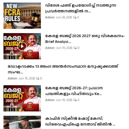
വിദേശ ഫണ്ട് ഉപയോഗിച്ച് നടത്തുന്ന
പ്രവർത്തനങ്ങളിൽ ന...
Admin
Jun 24, 2026
0
കേരള ബജറ്റ് 2026 2027 ഒരു വിശകലനം-
Brief Analysi...
Admin
Jun 19, 2026
0
ഡോക്ടറടക്കം 13 അംഗ അന്തർസംസ്ഥാന മനുഷ്യക്കടത്ത്
സംഘ...
Admin
Jun 19, 2026
0
കേരള ബജറ്റ് 2026-27: പ്രധാന
പദ്ധതികളും വിഹിതവും Ke...
Admin
Jun 19, 2026
0
കാഫിർ സ്‌ക്രീൻ ഷോട്ട് കേസ്;
ഡിവൈഎഫ്ഐ നേതാവ് ജിതിൻ ...