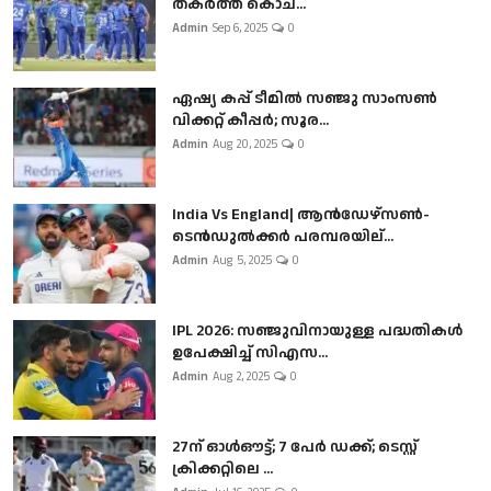
തകർത്ത് കൊച...
Admin
Sep 6, 2025
0
ഏഷ്യ കപ്പ് ടീമിൽ സഞ്ജു സാംസൺ
വിക്കറ്റ് കീപ്പർ; സൂര...
Admin
Aug 20, 2025
0
India Vs England| ആൻഡേഴ്സൺ-
ടെൻഡുല്‍ക്കർ പരമ്പരയില്...
Admin
Aug 5, 2025
0
IPL 2026: സഞ്ജുവിനായുള്ള പദ്ധതികൾ
ഉപേക്ഷിച്ച് സിഎസ...
Admin
Aug 2, 2025
0
27ന് ഓൾഔട്ട്; 7 പേർ ഡക്ക്; ടെസ്റ്റ്
ക്രിക്കറ്റിലെ ...