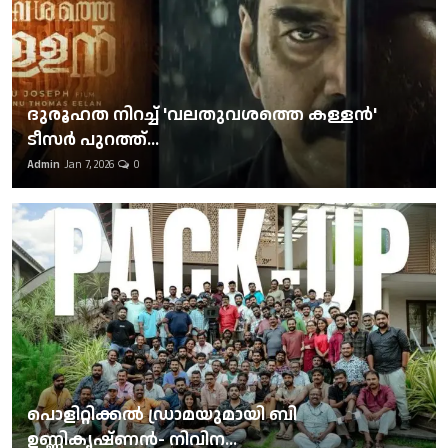
ദുരൂഹത നിറച്ച് 'വലതുവശത്തെ കള്ളന്‍'
ടീസര്‍ പുറത്ത്...
Admin
Jan 7, 2026
0
പൊളിറ്റിക്കല്‍ ഡ്രാമയുമായി ബി
ഉണ്ണികൃഷ്ണന്‍- നിവിന...