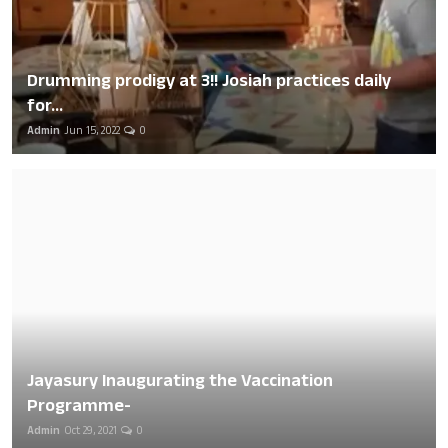
Drumming prodigy at 3!! Josiah practices daily
for...
Admin
Jun 15, 2022
0
Jayasury Inaugurating the Vaccination
Programme-
Admin
Oct 29, 2021
0