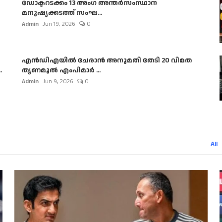
ഡോക്ടറടക്കം 13 അംഗ അന്തർസംസ്ഥാന
മനുഷ്യക്കടത്ത് സംഘ...
Admin
Jun 19, 2026
0
എൻഡിഎയിൽ ചേരാൻ അനുമതി തേടി 20 വിമത
.
തൃണമൂൽ എംപിമാർ ...
Admin
Jun 9, 2026
0
All