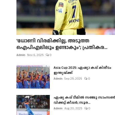
'ധോണി വിരമിക്കില്ല, അടുത്ത
ഐപിഎലിലും ഉണ്ടാകും'; പ്രതികര...
Admin
Nov 6, 2025
0
Asia Cup 2025: ഏഷ്യാ കപ്പ് കിരീടം
ഇന്ത്യയ്ക്ക്
Admin
Sep 29, 2025
0
ഏഷ്യ കപ്പ് ടീമിൽ സഞ്ജു സാംസ
വിക്കറ്റ് കീപ്പർ; സൂര...
Admin
Aug 20, 2025
0