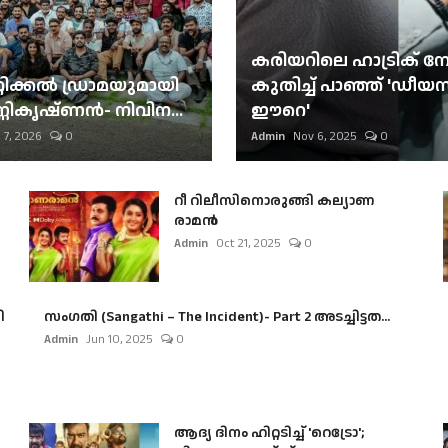
കരിയറിലെ ഹാട്രിക് നേട്
റിക്കല്‍ ഡ്രാമയുമായി
കുതിച്ച് പാഞ്ഞ് 'ഡീയസ
ണികൃഷ്ണന്‍- നിവിന...
ഈറെ'
 7, 2026
0
Admin
Nov 6, 2025
0
റീ റിലീസിനൊരുങ്ങി കല്യാണ
രാമൻ
Admin
Oct 21, 2025
0
ി
സംഗതി (Sangathi – The Incident)- Part 2 അടച്ചിട്ടത...
Admin
Jun 10, 2025
0
ആദ്യ ദിനം ഹിറ്റടിച്ച് 'റെട്രോ';