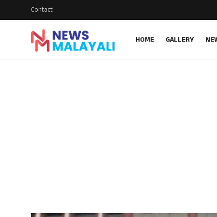
Contact
HOME
GALLERY
NE
Home
Contact
Gallery
News
Travelers Vlog
Entertainment
Sports
Food