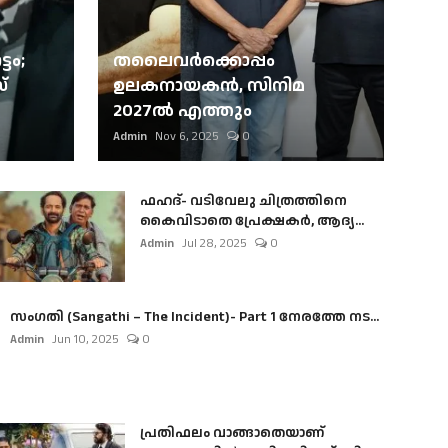
ടം;
തലൈവര്‍ക്കൊപ്പം
്
ഉലകനായകന്‍, സിനിമ
2027ല്‍ എത്തും
Admin
Nov 6, 2025
0
ഫഹദ്- വടിവേലു ചിത്രത്തിനെ
കൈവിടാതെ പ്രേക്ഷകർ, ആദ്യ...
Admin
Jul 28, 2025
0
സംഗതി (Sangathi – The Incident)- Part 1 നേരത്തേ നട...
Admin
Jun 10, 2025
0
പ്രതിഫലം വാങ്ങാതെയാണ്