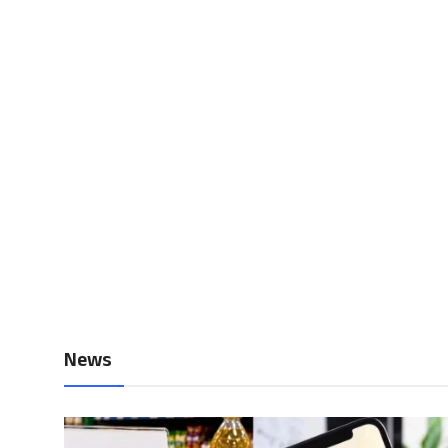
Local News
Earn Money
Tutorials
Malayalam
News