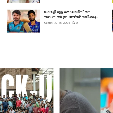
കൊച്ചി ബ്ലൂ ടൈഗേഴ്സിനെ
'സാംസൺ ബ്രദേഴ്സ്' നയിക്കും
Admin
Jul 15, 2025
0