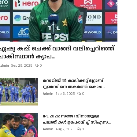
ഏഷ്യ കപ്പ്: ചെക്ക് വാങ്ങി വലിച്ചെറിഞ്ഞ്
പാകിസ്ഥാൻ ക്യാപ...
Admin
Sep 29, 2025
0
സെമിയിൽ കാലിക്കറ്റ് ഗ്ലോബ്
സ്റ്റാർസിനെ തകർത്ത് കൊച...
Admin
Sep 6, 2025
0
IPL 2026: സഞ്ജുവിനായുള്ള
പദ്ധതികൾ ഉപേക്ഷിച്ച് സിഎസ...
Admin
Aug 2, 2025
0