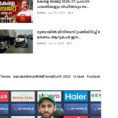
കേരള ബജറ്റ് 2026-27: പ്രധാന
പദ്ധതികളും വിഹിതവും Ke...
Admin
Jun 19, 2026
0
ദുബായിൽ മിനിബസ്​ ട്രക്കിലിടിച്ച് 8
മരണം; ആറുപേർ ഇന...
Admin
Jun 9, 2026
0
Tennis
കോമൺവെൽത്ത് ഗെയിംസ്-2022
Cricket
Football