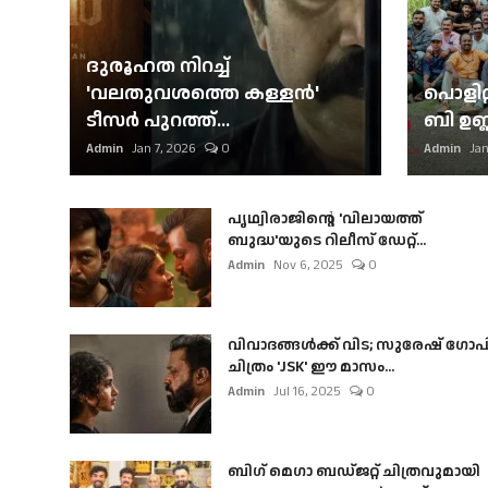
ദുരൂഹത നിറച്ച്
'വലതുവശത്തെ കള്ളന്‍'
പൊളിറ്
ടീസര്‍ പുറത്ത്...
ബി ഉണ്
Admin
Jan 7, 2026
0
Admin
Jan
പൃഥ്വിരാജിന്റെ 'വിലായത്ത്
ബുദ്ധ'യുടെ റിലീസ് ഡേറ്റ്...
Admin
Nov 6, 2025
0
വിവാദങ്ങൾക്ക് വിട; സുരേഷ് ഗോപ
ചിത്രം 'JSK' ഈ മാസം...
Admin
Jul 16, 2025
0
ബി​ഗ് മെഗാ ബഡ്ജറ്റ് ചിത്രവുമായി