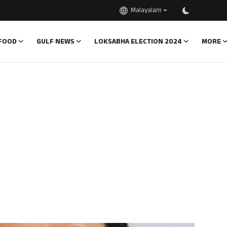
Malayalam
FOOD
GULF NEWS
LOKSABHA ELECTION 2024
MORE