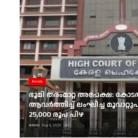
Gulf News
Loksabha Election 2024
Technology
Health
Jobs Mall
Automotive
Kerala
Shop Online
ഭൂമി തരംമാറ്റ അപേക്ഷ: കോ
രെ
ആവർത്തിച്ച് ലംഘിച്ച മൂവാറ്
Career
ത്യ
25,000 രൂപ പിഴ
Education
Admin
Aug 6, 2026
0
Business