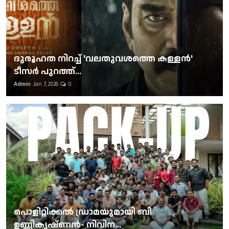
ദുരൂഹത നിറച്ച് 'വലതുവശത്തെ കള്ളന്‍'
ടീസര്‍ പുറത്ത്...
Admin
Jan 7, 2026
0
പൊളിറ്റിക്കല്‍ ഡ്രാമയുമായി ബി
ഉണ്ണികൃഷ്ണന്‍- നിവിന...