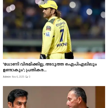
'ധോണി വിരമിക്കില്ല, അടുത്ത ഐപിഎലിലും
ഉണ്ടാകും'; പ്രതികര...
Admin
Nov 6, 2025
0