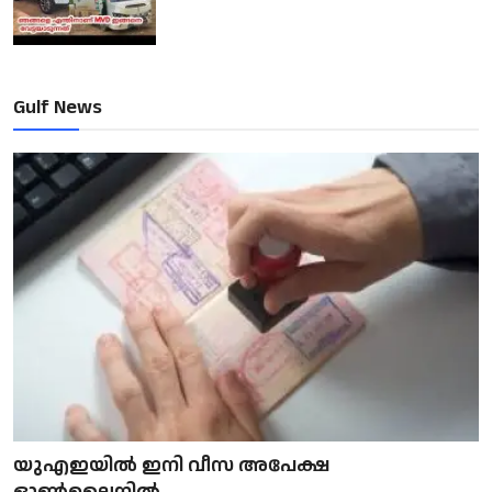
Gulf News
യുഎഇയിൽ ഇനി വീസ അപേക്ഷ
ഓൺലൈനിൽ