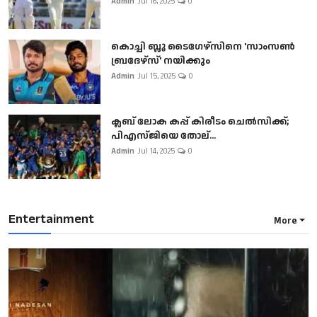
Admin
Jul 16, 2025
0
കൊച്ചി ബ്ലൂ ടൈഗേഴ്സിനെ 'സാംസൺ
ബ്രദേഴ്സ്' നയിക്കും
Admin
Jul 15, 2025
0
ക്ലബ് ലോക കപ്പ് കിരീടം ചെല്‍സിക്ക്;
പിഎസ്ജിയെ തോല്...
Admin
Jul 14, 2025
0
Entertainment
More