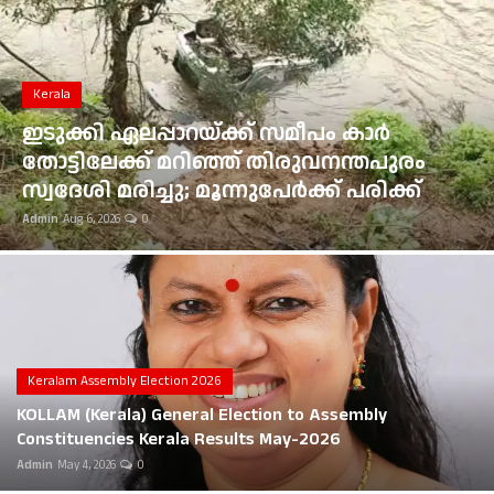
Gulf News
Kerala
Loksabha Election 2024
ഭൂമി തരംമാറ്റ അപേക്ഷ: കോടതി
Technology
ഉത്തരവുകൾ ആവർത്തിച്ച് ലംഘിച്ച
മൂവാറ്റുപുഴ ആർഡിഒയ്ക്ക് 25,000 രൂപ
Health
പിഴ
Admin
Aug 6, 2026
0
Jobs Mall
Automotive
Shop Online
Career
Keralam Assembly Election 2026
KOLLAM (Kerala) General Election to Assembly
Education
Constituencies Kerala Results May-2026
Admin
May 4, 2026
0
Business