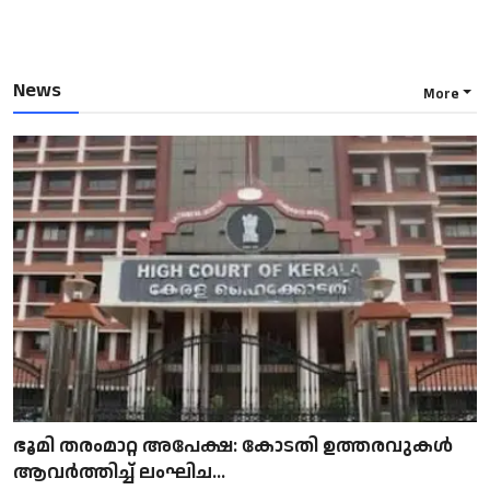
News
More
ഭൂമി തരംമാറ്റ അപേക്ഷ: കോടതി ഉത്തരവുകൾ
ആവർത്തിച്ച് ലംഘിച...