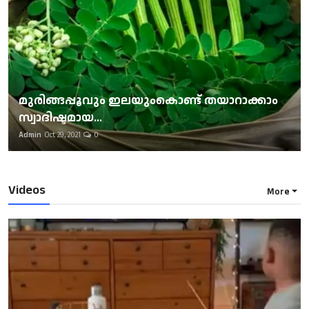
മുരിങ്ങപ്പൂവും ഇലയുംകൊണ്ട് തയാറാക്കാം
സ്വാദിഷ്ടമായ...
Admin
Oct 29, 2021
0
Videos
More