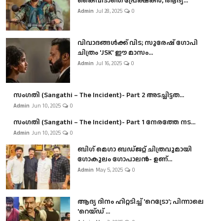
കൈവിടാതെ പ്രേക്ഷകർ, ആദ്യ...
Admin
Jul 28, 2025
0
വിവാദങ്ങൾക്ക് വിട; സുരേഷ് ഗോപി
ചിത്രം 'JSK' ഈ മാസം...
Admin
Jul 16, 2025
0
സംഗതി (Sangathi – The Incident)- Part 2 അടച്ചിട്ടത...
Admin
Jun 10, 2025
0
സംഗതി (Sangathi – The Incident)- Part 1 നേരത്തേ നട...
Admin
Jun 10, 2025
0
ബി​ഗ് മെഗാ ബഡ്ജറ്റ് ചിത്രവുമായി
ഗോകുലം ഗോപാലൻ- ഉണ്...
Admin
May 5, 2025
0
ആദ്യ ദിനം ഹിറ്റടിച്ച് 'റെട്രോ'; പിന്നാലെ
'റെയ്ഡ് ...