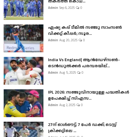
തകർത്ത് കൊച...
Admin
Sep 6, 2025
0
ഏഷ്യ കപ്പ് ടീമിൽ സഞ്ജു സാംസൺ
വിക്കറ്റ് കീപ്പർ; സൂര...
Admin
Aug 20, 2025
0
India Vs England| ആൻഡേഴ്സൺ-
ടെൻഡുല്‍ക്കർ പരമ്പരയില്...
Admin
Aug 5, 2025
0
IPL 2026: സഞ്ജുവിനായുള്ള പദ്ധതികൾ
ഉപേക്ഷിച്ച് സിഎസ...
Admin
Aug 2, 2025
0
27ന് ഓൾഔട്ട്; 7 പേർ ഡക്ക്; ടെസ്റ്റ്
ക്രിക്കറ്റിലെ ...