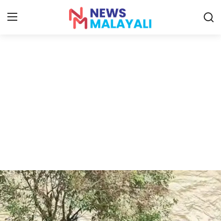
Home
Contact
Gallery
News
Travelers Vlog
Entertainment
Sports
Food