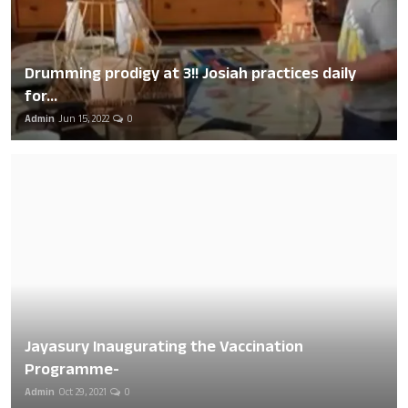
Drumming prodigy at 3!! Josiah practices daily
for...
Admin
Jun 15, 2022
0
Jayasury Inaugurating the Vaccination
Programme-
Admin
Oct 29, 2021
0