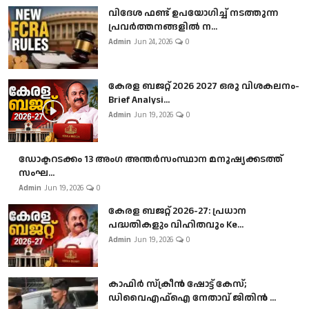
വിദേശ ഫണ്ട് ഉപയോഗിച്ച് നടത്തുന്ന
പ്രവർത്തനങ്ങളിൽ ന...
Admin
Jun 24, 2026
0
കേരള ബജറ്റ് 2026 2027 ഒരു വിശകലനം-
Brief Analysi...
Admin
Jun 19, 2026
0
ഡോക്ടറടക്കം 13 അംഗ അന്തർസംസ്ഥാന മനുഷ്യക്കടത്ത്
സംഘ...
Admin
Jun 19, 2026
0
കേരള ബജറ്റ് 2026-27: പ്രധാന
പദ്ധതികളും വിഹിതവും Ke...
Admin
Jun 19, 2026
0
കാഫിർ സ്‌ക്രീൻ ഷോട്ട് കേസ്;
ഡിവൈഎഫ്ഐ നേതാവ് ജിതിൻ ...