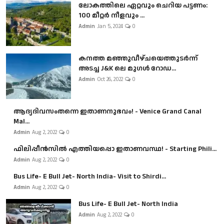
ലോകത്തിലെ ഏറ്റവും ചെറിയ പട്ടണം:
100 മീറ്റർ നീളവും ...
Admin
Jan 5, 2024
0
കനത്ത മഞ്ഞുവീഴ്ചയെത്തുടർന്ന്
അടച്ച J&K ലെ മുഗൾ റോഡ...
Admin
Oct 26, 2022
0
ആദ്യദിവസംതന്നെ ഇതാണനുഭവം! - Venice Grand Canal
Mal...
Admin
Aug 2, 2022
0
ഫിലിപ്പീൻസിൽ എത്തിയപ്പൊ ഇതാണവസ്ഥ! - Starting Phili...
Admin
Aug 2, 2022
0
Bus Life- E Bull Jet- North India- Visit to Shirdi...
Admin
Aug 2, 2022
0
Bus Life- E Bull Jet- North India
Admin
Aug 2, 2022
0