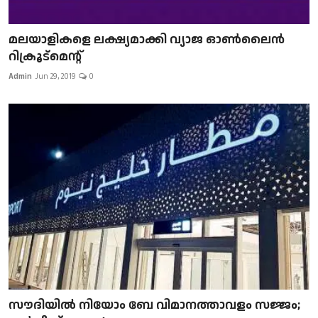
മലയാളികളെ ലക്ഷ്യമാക്കി വ്യാജ ഓൺലൈൻ
റിക്രൂട്മെന്റ്
Admin
Jun 29, 2019
0
സൗദിയിൽ നിയോം ബേ വിമാനത്താവളം സജ്ജം;