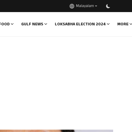
Malayalam
FOOD
GULF NEWS
LOKSABHA ELECTION 2024
MORE