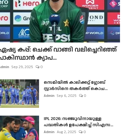
ഏഷ്യ കപ്പ്: ചെക്ക് വാങ്ങി വലിച്ചെറിഞ്ഞ്
പാകിസ്ഥാൻ ക്യാപ...
Admin
Sep 29, 2025
0
സെമിയിൽ കാലിക്കറ്റ് ഗ്ലോബ്
സ്റ്റാർസിനെ തകർത്ത് കൊച...
Admin
Sep 6, 2025
0
IPL 2026: സഞ്ജുവിനായുള്ള
പദ്ധതികൾ ഉപേക്ഷിച്ച് സിഎസ...
Admin
Aug 2, 2025
0