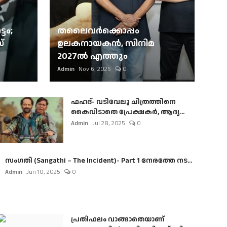
ടം;
തലൈവര്‍ക്കൊപ്പം
്
ഉലകനായകന്‍, സിനിമ
2027ല്‍ എത്തും
Admin
Nov 6, 2025
0
ഫഹദ്- വടിവേലു ചിത്രത്തിനെ
കൈവിടാതെ പ്രേക്ഷകർ, ആദ്യ...
Admin
Jul 28, 2025
0
സംഗതി (Sangathi – The Incident)- Part 1 നേരത്തേ നട...
Admin
Jun 10, 2025
0
പ്രതിഫലം വാങ്ങാതെയാണ്