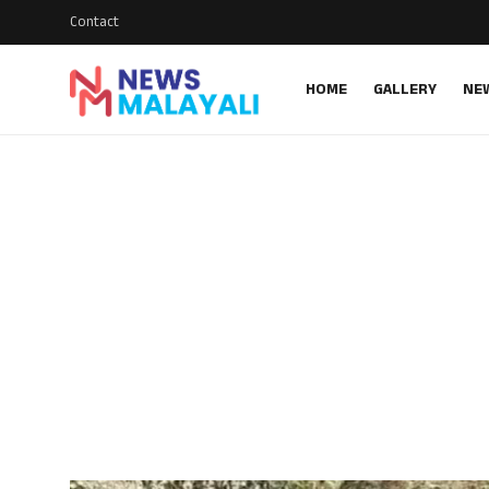
Contact
HOME
GALLERY
NE
Home
Contact
Gallery
News
Travelers Vlog
Entertainment
Sports
Food