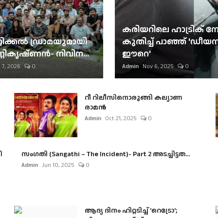
കരിയറിലെ ഹാട്രിക് നേട്
റിക്കല്‍ ഡ്രാമയുമായി
കുതിച്ച് പാഞ്ഞ് 'ഡീയസ
ണികൃഷ്ണന്‍- നിവിന...
ഈറെ'
 7, 2026
0
Admin
Nov 6, 2025
0
റീ റിലീസിനൊരുങ്ങി കല്യാണ
രാമൻ
Admin
Oct 21, 2025
0
ി
സംഗതി (Sangathi – The Incident)- Part 2 അടച്ചിട്ടത...
Admin
Jun 10, 2025
0
ആദ്യ ദിനം ഹിറ്റടിച്ച് 'റെട്രോ';