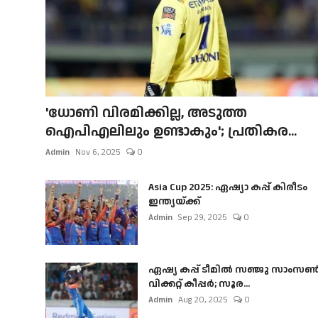
'ധോണി വിരമിക്കില്ല, അടുത്ത
ഐപിഎലിലും ഉണ്ടാകും'; പ്രതികര...
Admin
Nov 6, 2025
0
Asia Cup 2025: ഏഷ്യാ കപ്പ് കിരീടം
ഇന്ത്യയ്ക്ക്
Admin
Sep 29, 2025
0
ഏഷ്യ കപ്പ് ടീമിൽ സഞ്ജു സാംസ
വിക്കറ്റ് കീപ്പർ; സൂര...
Admin
Aug 20, 2025
0