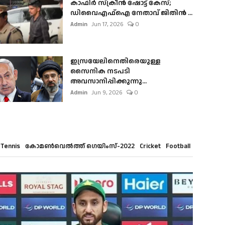
കാഫിർ സ്‌ക്രീൻ ഷോട്ട് കേസ്;
ഡിവൈഎഫ്ഐ നേതാവ് ജിതിൻ ...
Admin
Jun 17, 2026
0
ഇസ്രയേലിനെതിരെയുള്ള
സൈനിക നടപടി
അവസാനിപ്പിക്കുന്നു...
Admin
Jun 9, 2026
0
Tennis
കോമൺവെൽത്ത് ഗെയിംസ്-2022
Cricket
Football