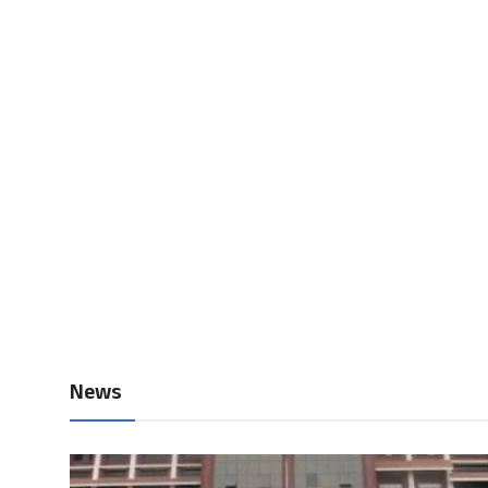
Local News
Earn Money
Tutorials
Malayalam
News