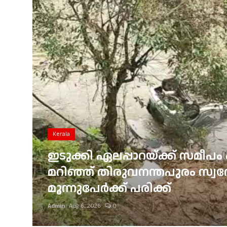
Gulf News
Loksabha Election 2024
Technology
Health
Jobs Mall
Automotive
Kerala
Shop Online
ഇടുക്കി ഏലപ്പാറയ്ക്ക് സമീപം 
്
മറിഞ്ഞ് തിരുവനന്തപുരം സ്വദേശ
Career
മൂന്നുപേർക്ക് പരിക്ക്
Education
Admin
Aug 6, 2026
0
Business