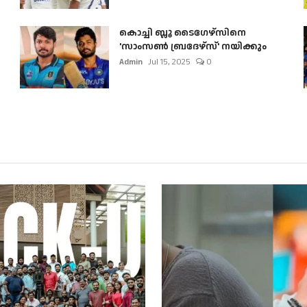
കൊച്ചി ബ്ലൂ ടൈഗേഴ്സിനെ
'സാംസൺ ബ്രദേഴ്സ്' നയിക്കും
Admin
Jul 15, 2025
0