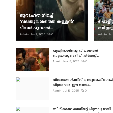
ദുരൂഹത നിറച്ച്
'വലതുവശത്തെ കള്ളന്‍'
പൊളിറ്
ടീസര്‍ പുറത്ത്...
ബി ഉണ്
Admin
Jan 7, 2026
0
Admin
Jan
പൃഥ്വിരാജിന്റെ 'വിലായത്ത്
ബുദ്ധ'യുടെ റിലീസ് ഡേറ്റ്...
Admin
Nov 6, 2025
0
വിവാദങ്ങൾക്ക് വിട; സുരേഷ് ഗോപ
ചിത്രം 'JSK' ഈ മാസം...
Admin
Jul 16, 2025
0
ബി​ഗ് മെഗാ ബഡ്ജറ്റ് ചിത്രവുമായി