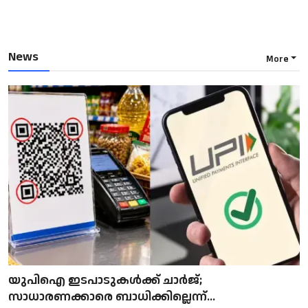
News
More
യുപിഐ ഇടപാടുകൾക്ക് ചാർജ്;
സാധാരണക്കാരെ ബാധിക്കില്ലെന്ന്...