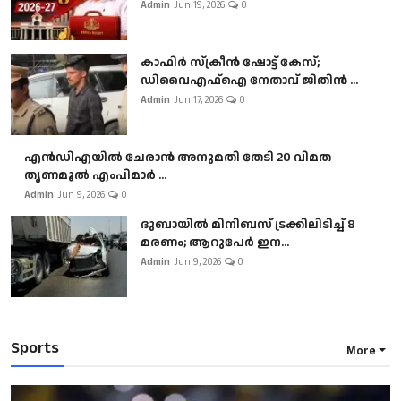
Admin
Jun 19, 2026
0
കാഫിർ സ്‌ക്രീൻ ഷോട്ട് കേസ്;
ഡിവൈഎഫ്ഐ നേതാവ് ജിതിൻ ...
Admin
Jun 17, 2026
0
എൻഡിഎയിൽ ചേരാൻ അനുമതി തേടി 20 വിമത
തൃണമൂൽ എംപിമാർ ...
Admin
Jun 9, 2026
0
ദുബായിൽ മിനിബസ്​ ട്രക്കിലിടിച്ച് 8
മരണം; ആറുപേർ ഇന...
Admin
Jun 9, 2026
0
Sports
More