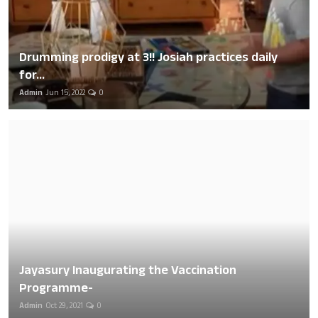
Drumming prodigy at 3!! Josiah practices daily
for...
Admin
Jun 15, 2022
0
Jayasury Inaugurating the Vaccination
Programme-
Admin
Oct 29, 2021
0