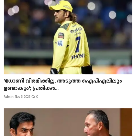
'ധോണി വിരമിക്കില്ല, അടുത്ത ഐപിഎലിലും
ഉണ്ടാകും'; പ്രതികര...
Admin
Nov 6, 2025
0