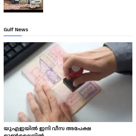
Gulf News
യുഎഇയിൽ ഇനി വീസ അപേക്ഷ
ഓൺലൈനിൽ