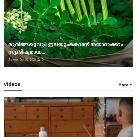
മുരിങ്ങപ്പൂവും ഇലയുംകൊണ്ട് തയാറാക്കാം
സ്വാദിഷ്ടമായ...
Admin
Oct 29, 2021
0
Videos
More