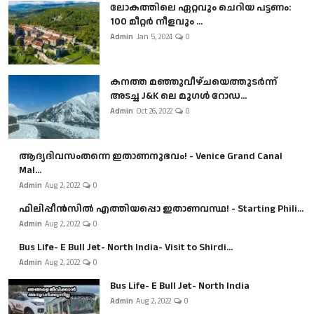
ലോകത്തിലെ ഏറ്റവും ചെറിയ പട്ടണം:
100 മീറ്റർ നീളവും ...
Admin
Jan 5, 2024
0
കനത്ത മഞ്ഞുവീഴ്ചയെത്തുടർന്ന്
അടച്ച J&K ലെ മുഗൾ റോഡ...
Admin
Oct 26, 2022
0
ആദ്യദിവസംതന്നെ ഇതാണനുഭവം! - Venice Grand Canal
Mal...
Admin
Aug 2, 2022
0
ഫിലിപ്പീൻസിൽ എത്തിയപ്പൊ ഇതാണവസ്ഥ! - Starting Phili...
Admin
Aug 2, 2022
0
Bus Life- E Bull Jet- North India- Visit to Shirdi...
Admin
Aug 2, 2022
0
Bus Life- E Bull Jet- North India
Admin
Aug 2, 2022
0