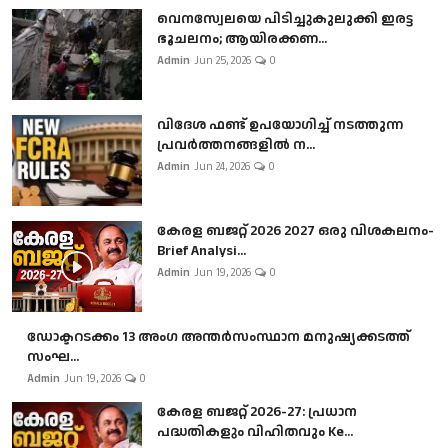
വെനസ്വേലയെ പിടിച്ചുകുലുക്കി ഇരട്ട
ഭൂചലനം; ആയിരക്കണ...
Admin
Jun 25, 2026
0
വിദേശ ഫണ്ട് ഉപയോഗിച്ച് നടത്തുന്ന
പ്രവർത്തനങ്ങളിൽ ന...
Admin
Jun 24, 2026
0
കേരള ബജറ്റ് 2026 2027 ഒരു വിശകലനം-
Brief Analysi...
Admin
Jun 19, 2026
0
ഡോക്ടറടക്കം 13 അംഗ അന്തർസംസ്ഥാന മനുഷ്യക്കടത്ത്
സംഘ...
Admin
Jun 19, 2026
0
കേരള ബജറ്റ് 2026-27: പ്രധാന
പദ്ധതികളും വിഹിതവും Ke...