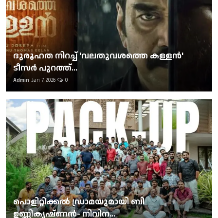
ദുരൂഹത നിറച്ച് 'വലതുവശത്തെ കള്ളന്‍'
ടീസര്‍ പുറത്ത്...
Admin
Jan 7, 2026
0
പൊളിറ്റിക്കല്‍ ഡ്രാമയുമായി ബി
ഉണ്ണികൃഷ്ണന്‍- നിവിന...