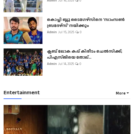
Admin
Jul 16, 2025
0
കൊച്ചി ബ്ലൂ ടൈഗേഴ്സിനെ 'സാംസൺ
ബ്രദേഴ്സ്' നയിക്കും
Admin
Jul 15, 2025
0
ക്ലബ് ലോക കപ്പ് കിരീടം ചെല്‍സിക്ക്;
പിഎസ്ജിയെ തോല്...
Admin
Jul 14, 2025
0
Entertainment
More