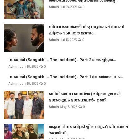
കൈവിടാതെ പ്രേക്ഷകർ, ആദ്യ...
Admin
Jul 28, 2025
0
വിവാദങ്ങൾക്ക് വിട; സുരേഷ് ഗോപി
ചിത്രം 'JSK' ഈ മാസം...
Admin
Jul 16, 2025
0
സംഗതി (Sangathi – The Incident)- Part 2 അടച്ചിട്ടത...
Admin
Jun 10, 2025
0
സംഗതി (Sangathi – The Incident)- Part 1 നേരത്തേ നട...
Admin
Jun 10, 2025
0
ബി​ഗ് മെഗാ ബഡ്ജറ്റ് ചിത്രവുമായി
ഗോകുലം ഗോപാലൻ- ഉണ്...
Admin
May 5, 2025
0
ആദ്യ ദിനം ഹിറ്റടിച്ച് 'റെട്രോ'; പിന്നാലെ
'റെയ്ഡ് ...