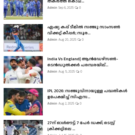
തകർത്ത് കൊച...
Admin
Sep 6, 2025
0
ഏഷ്യ കപ്പ് ടീമിൽ സഞ്ജു സാംസൺ
വിക്കറ്റ് കീപ്പർ; സൂര...
Admin
Aug 20, 2025
0
India Vs England| ആൻഡേഴ്സൺ-
ടെൻഡുല്‍ക്കർ പരമ്പരയില്...
Admin
Aug 5, 2025
0
IPL 2026: സഞ്ജുവിനായുള്ള പദ്ധതികൾ
ഉപേക്ഷിച്ച് സിഎസ...
Admin
Aug 2, 2025
0
27ന് ഓൾഔട്ട്; 7 പേർ ഡക്ക്; ടെസ്റ്റ്
ക്രിക്കറ്റിലെ ...