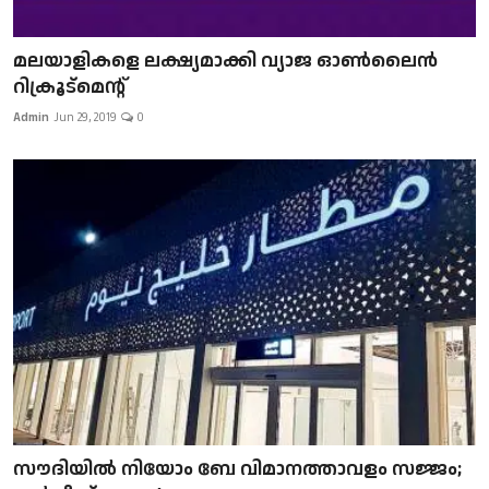
മലയാളികളെ ലക്ഷ്യമാക്കി വ്യാജ ഓൺലൈൻ
റിക്രൂട്മെന്റ്
Admin
Jun 29, 2019
0
സൗദിയിൽ നിയോം ബേ വിമാനത്താവളം സജ്ജം;