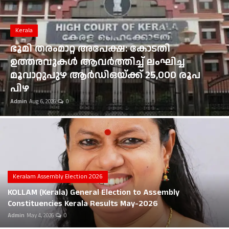
Gulf News
Kerala
Loksabha Election 2024
ഭൂമി തരംമാറ്റ അപേക്ഷ: കോടതി
Technology
ഉത്തരവുകൾ ആവർത്തിച്ച് ലംഘിച്ച
മൂവാറ്റുപുഴ ആർഡിഒയ്ക്ക് 25,000 രൂപ
Health
പിഴ
Admin
Aug 6, 2026
0
Jobs Mall
Automotive
Shop Online
Career
Keralam Assembly Election 2026
KOLLAM (Kerala) General Election to Assembly
Education
Constituencies Kerala Results May-2026
Admin
May 4, 2026
0
Business