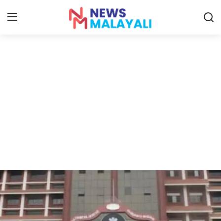
Home
Contact
Gallery
News
Travelers Vlog
Entertainment
Sports
Food