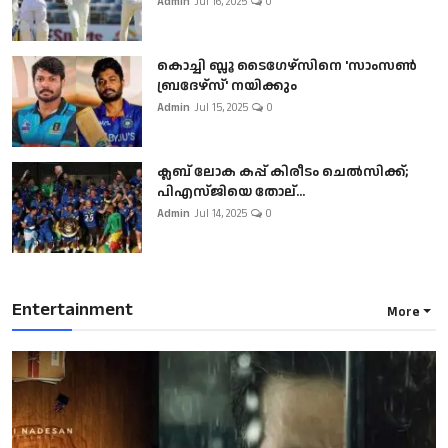
Admin
Jul 16, 2025
0
കൊച്ചി ബ്ലൂ ടൈഗേഴ്സിനെ 'സാംസൺ
ബ്രദേഴ്സ്' നയിക്കും
Admin
Jul 15, 2025
0
ക്ലബ് ലോക കപ്പ് കിരീടം ചെല്‍സിക്ക്;
പിഎസ്ജിയെ തോല്...
Admin
Jul 14, 2025
0
Entertainment
More