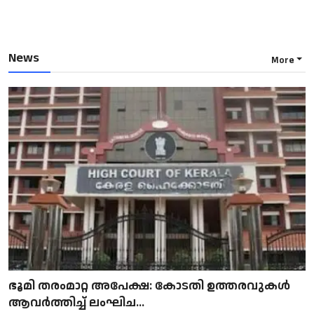
News
More
ഭൂമി തരംമാറ്റ അപേക്ഷ: കോടതി ഉത്തരവുകൾ
ആവർത്തിച്ച് ലംഘിച...