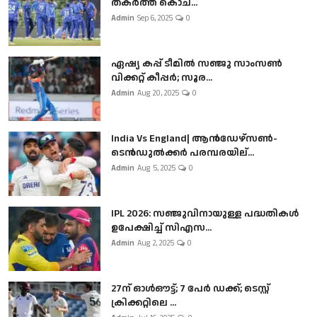
തകർത്ത് കൊച...
Admin
Sep 6, 2025
0
ഏഷ്യ കപ്പ് ടീമിൽ സഞ്ജു സാംസൺ
വിക്കറ്റ് കീപ്പർ; സൂര...
Admin
Aug 20, 2025
0
India Vs England| ആൻഡേഴ്സൺ-
ടെൻഡുല്‍ക്കർ പരമ്പരയില്...
Admin
Aug 5, 2025
0
IPL 2026: സഞ്ജുവിനായുള്ള പദ്ധതികൾ
ഉപേക്ഷിച്ച് സിഎസ...
Admin
Aug 2, 2025
0
27ന് ഓൾഔട്ട്; 7 പേർ ഡക്ക്; ടെസ്റ്റ്
ക്രിക്കറ്റിലെ ...