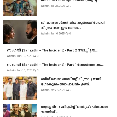
കൈവിടാതെ പ്രേക്ഷകർ, ആദ്യ...
Admin
Jul 28, 2025
0
വിവാദങ്ങൾക്ക് വിട; സുരേഷ് ഗോപി
ചിത്രം 'JSK' ഈ മാസം...
Admin
Jul 16, 2025
0
സംഗതി (Sangathi – The Incident)- Part 2 അടച്ചിട്ടത...
Admin
Jun 10, 2025
0
സംഗതി (Sangathi – The Incident)- Part 1 നേരത്തേ നട...
Admin
Jun 10, 2025
0
ബി​ഗ് മെഗാ ബഡ്ജറ്റ് ചിത്രവുമായി
ഗോകുലം ഗോപാലൻ- ഉണ്...
Admin
May 5, 2025
0
ആദ്യ ദിനം ഹിറ്റടിച്ച് 'റെട്രോ'; പിന്നാലെ
'റെയ്ഡ് ...