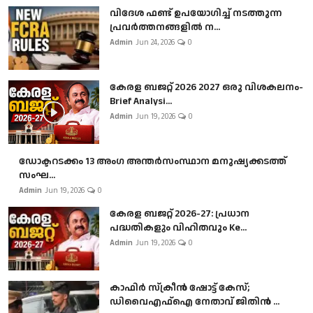
വിദേശ ഫണ്ട് ഉപയോഗിച്ച് നടത്തുന്ന
പ്രവർത്തനങ്ങളിൽ ന...
Admin
Jun 24, 2026
0
കേരള ബജറ്റ് 2026 2027 ഒരു വിശകലനം-
Brief Analysi...
Admin
Jun 19, 2026
0
ഡോക്ടറടക്കം 13 അംഗ അന്തർസംസ്ഥാന മനുഷ്യക്കടത്ത്
സംഘ...
Admin
Jun 19, 2026
0
കേരള ബജറ്റ് 2026-27: പ്രധാന
പദ്ധതികളും വിഹിതവും Ke...
Admin
Jun 19, 2026
0
കാഫിർ സ്‌ക്രീൻ ഷോട്ട് കേസ്;
ഡിവൈഎഫ്ഐ നേതാവ് ജിതിൻ ...