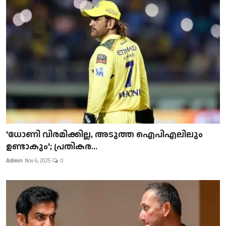
'ധോണി വിരമിക്കില്ല, അടുത്ത ഐപിഎലിലും
ഉണ്ടാകും'; പ്രതികര...
Admin
Nov 6, 2025
0