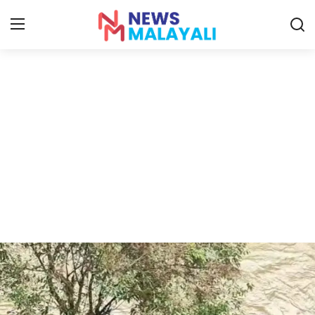
Home
Contact
Gallery
News
Travelers Vlog
Entertainment
Sports
Food