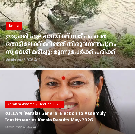
Gulf News
Loksabha Election 2024
Kerala
Technology
ഇടുക്കി ഏലപ്പാറയ്ക്ക് സമീപം കാർ
തോട്ടിലേക്ക് മറിഞ്ഞ് തിരുവനന്തപുരം
Health
സ്വദേശി മരിച്ചു; മൂന്നുപേർക്ക് പരിക്ക്
Admin
Aug 6, 2026
0
Jobs Mall
Automotive
Shop Online
Career
Keralam Assembly Election 2026
KOLLAM (Kerala) General Election to Assembly
Education
Constituencies Kerala Results May-2026
Admin
May 4, 2026
0
Business