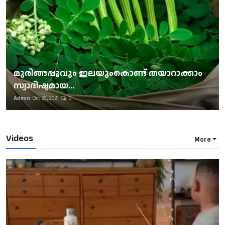
മുരിങ്ങപ്പൂവും ഇലയുംകൊണ്ട് തയാറാക്കാം
സ്വാദിഷ്ടമായ...
Admin
Oct 29, 2021
0
Videos
More