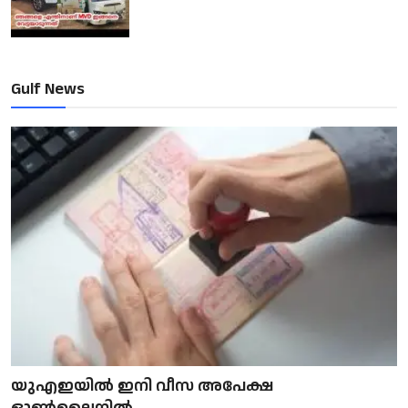
Gulf News
യുഎഇയിൽ ഇനി വീസ അപേക്ഷ
ഓൺലൈനിൽ