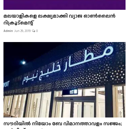
മലയാളികളെ ലക്ഷ്യമാക്കി വ്യാജ ഓൺലൈൻ
റിക്രൂട്മെന്റ്
Admin
Jun 29, 2019
0
സൗദിയിൽ നിയോം ബേ വിമാനത്താവളം സജ്ജം;