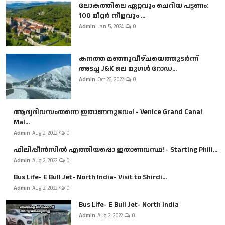
ലോകത്തിലെ ഏറ്റവും ചെറിയ പട്ടണം:
100 മീറ്റർ നീളവും ...
Admin
Jan 5, 2024
0
കനത്ത മഞ്ഞുവീഴ്ചയെത്തുടർന്ന്
അടച്ച J&K ലെ മുഗൾ റോഡ...
Admin
Oct 26, 2022
0
ആദ്യദിവസംതന്നെ ഇതാണനുഭവം! - Venice Grand Canal
Mal...
Admin
Aug 2, 2022
0
ഫിലിപ്പീൻസിൽ എത്തിയപ്പൊ ഇതാണവസ്ഥ! - Starting Phili...
Admin
Aug 2, 2022
0
Bus Life- E Bull Jet- North India- Visit to Shirdi...
Admin
Aug 2, 2022
0
Bus Life- E Bull Jet- North India
Admin
Aug 2, 2022
0