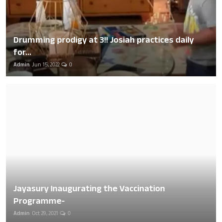
Drumming prodigy at 3!! Josiah practices daily
for...
Admin
Jun 15, 2022
0
Jayasury Inaugurating the Vaccination
Programme-
Admin
Oct 29, 2021
0