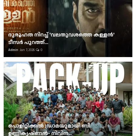
ദുരൂഹത നിറച്ച് 'വലതുവശത്തെ കള്ളന്‍'
ടീസര്‍ പുറത്ത്...
Admin
Jan 7, 2026
0
പൊളിറ്റിക്കല്‍ ഡ്രാമയുമായി ബി
ഉണ്ണികൃഷ്ണന്‍- നിവിന...