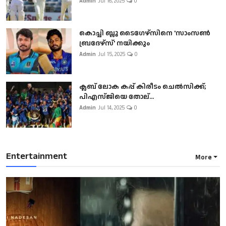
Admin
Jul 16, 2025
0
കൊച്ചി ബ്ലൂ ടൈഗേഴ്സിനെ 'സാംസൺ
ബ്രദേഴ്സ്' നയിക്കും
Admin
Jul 15, 2025
0
ക്ലബ് ലോക കപ്പ് കിരീടം ചെല്‍സിക്ക്;
പിഎസ്ജിയെ തോല്...
Admin
Jul 14, 2025
0
Entertainment
More