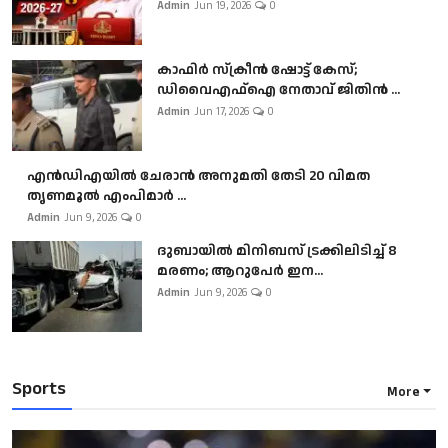
Admin
Jun 19, 2026
0
കാഫിർ സ്‌ക്രീൻ ഷോട്ട് കേസ്;
ഡിവൈഎഫ്ഐ നേതാവ് ജിതിൻ ...
Admin
Jun 17, 2026
0
എൻഡിഎയിൽ ചേരാൻ അനുമതി തേടി 20 വിമത
തൃണമൂൽ എംപിമാർ ...
Admin
Jun 9, 2026
0
ദുബായിൽ മിനിബസ്​ ട്രക്കിലിടിച്ച് 8
മരണം; ആറുപേർ ഇന...
Admin
Jun 9, 2026
0
Sports
More