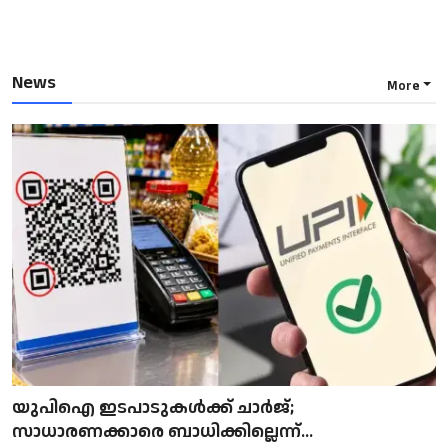
News
More
യുപിഐ ഇടപാടുകൾക്ക് ചാർജ്;
സാധാരണക്കാരെ ബാധിക്കില്ലെന്ന്...