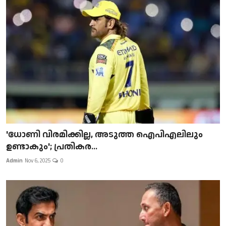
'ധോണി വിരമിക്കില്ല, അടുത്ത ഐപിഎലിലും
ഉണ്ടാകും'; പ്രതികര...
Admin
Nov 6, 2025
0