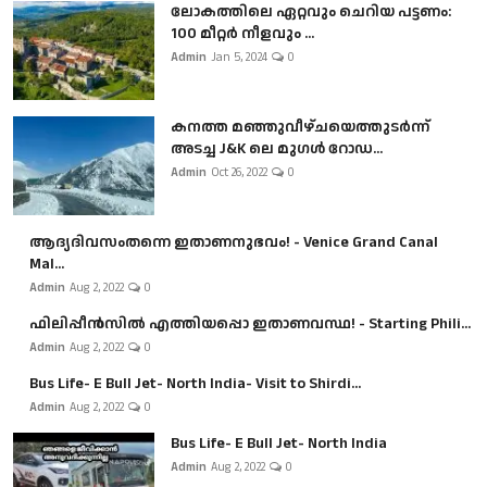
ലോകത്തിലെ ഏറ്റവും ചെറിയ പട്ടണം:
100 മീറ്റർ നീളവും ...
Admin
Jan 5, 2024
0
കനത്ത മഞ്ഞുവീഴ്ചയെത്തുടർന്ന്
അടച്ച J&K ലെ മുഗൾ റോഡ...
Admin
Oct 26, 2022
0
ആദ്യദിവസംതന്നെ ഇതാണനുഭവം! - Venice Grand Canal
Mal...
Admin
Aug 2, 2022
0
ഫിലിപ്പീൻസിൽ എത്തിയപ്പൊ ഇതാണവസ്ഥ! - Starting Phili...
Admin
Aug 2, 2022
0
Bus Life- E Bull Jet- North India- Visit to Shirdi...
Admin
Aug 2, 2022
0
Bus Life- E Bull Jet- North India
Admin
Aug 2, 2022
0