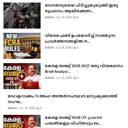
വെനസ്വേലയെ പിടിച്ചുകുലുക്കി ഇരട്ട
ഭൂചലനം; ആയിരക്കണ...
Admin
Jun 25, 2026
0
വിദേശ ഫണ്ട് ഉപയോഗിച്ച് നടത്തുന്ന
പ്രവർത്തനങ്ങളിൽ ന...
Admin
Jun 24, 2026
0
കേരള ബജറ്റ് 2026 2027 ഒരു വിശകലനം-
Brief Analysi...
Admin
Jun 19, 2026
0
ഡോക്ടറടക്കം 13 അംഗ അന്തർസംസ്ഥാന മനുഷ്യക്കടത്ത്
സംഘ...
Admin
Jun 19, 2026
0
കേരള ബജറ്റ് 2026-27: പ്രധാന
പദ്ധതികളും വിഹിതവും Ke...