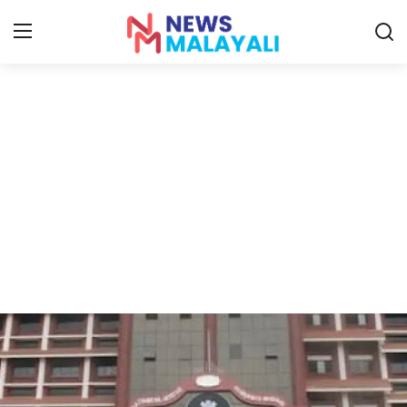
Home
Contact
Gallery
News
Travelers Vlog
Entertainment
Sports
Food