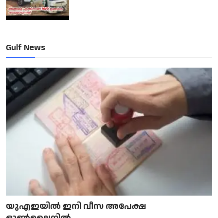
Gulf News
യുഎഇയിൽ ഇനി വീസ അപേക്ഷ
ഓൺലൈനിൽ