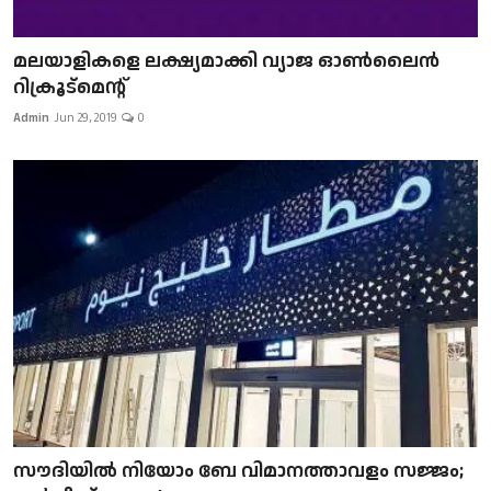
മലയാളികളെ ലക്ഷ്യമാക്കി വ്യാജ ഓൺലൈൻ
റിക്രൂട്മെന്റ്
Admin
Jun 29, 2019
0
സൗദിയിൽ നിയോം ബേ വിമാനത്താവളം സജ്ജം;