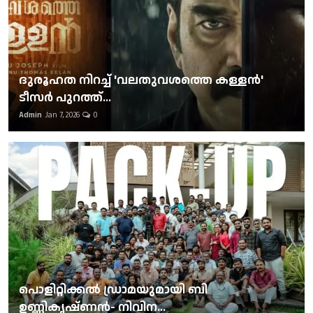
ദുരൂഹത നിറച്ച് 'വലതുവശത്തെ കള്ളന്‍'
ടീസര്‍ പുറത്ത്...
Admin
Jan 7, 2026
0
പൊളിറ്റിക്കല്‍ ഡ്രാമയുമായി ബി
ഉണ്ണികൃഷ്ണന്‍- നിവിന...