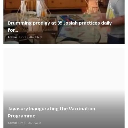
Drumming prodigy at 3!! Josiah practices daily
for...
Admin
Jun 15, 2022
0
Jayasury Inaugurating the Vaccination
Programme-
Admin
Oct 29, 2021
0