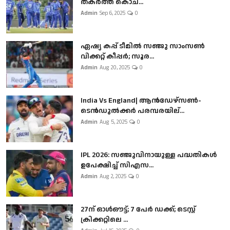
തകർത്ത് കൊച...
Admin
Sep 6, 2025
0
ഏഷ്യ കപ്പ് ടീമിൽ സഞ്ജു സാംസൺ
വിക്കറ്റ് കീപ്പർ; സൂര...
Admin
Aug 20, 2025
0
India Vs England| ആൻഡേഴ്സൺ-
ടെൻഡുല്‍ക്കർ പരമ്പരയില്...
Admin
Aug 5, 2025
0
IPL 2026: സഞ്ജുവിനായുള്ള പദ്ധതികൾ
ഉപേക്ഷിച്ച് സിഎസ...
Admin
Aug 2, 2025
0
27ന് ഓൾഔട്ട്; 7 പേർ ഡക്ക്; ടെസ്റ്റ്
ക്രിക്കറ്റിലെ ...