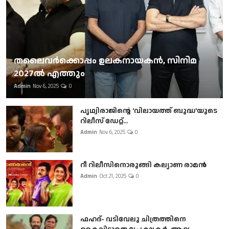
തലൈവര്‍ക്കൊപ്പം ഉലകനായകന്‍, സിനിമ
2027ല്‍ എത്തും
Admin
Nov 6, 2025
0
പൃഥ്വിരാജിന്റെ 'വിലായത്ത് ബുദ്ധ'യുടെ
റിലീസ് ഡേറ്റ്...
Admin
Nov 6, 2025
0
റീ റിലീസിനൊരുങ്ങി കല്യാണ രാമൻ
Admin
Oct 21, 2025
0
ഫഹദ്- വടിവേലു ചിത്രത്തിനെ