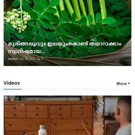
മുരിങ്ങപ്പൂവും ഇലയുംകൊണ്ട് തയാറാക്കാം
സ്വാദിഷ്ടമായ...
Admin
Oct 29, 2021
0
Videos
More