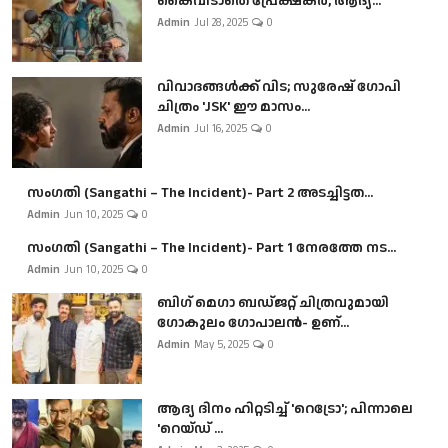
കൈവിടാതെ പ്രേക്ഷകർ, ആദ്യ...
Admin
Jul 28, 2025
0
വിവാദങ്ങൾക്ക് വിട; സുരേഷ് ഗോപി
ചിത്രം 'JSK' ഈ മാസം...
Admin
Jul 16, 2025
0
സംഗതി (Sangathi – The Incident)- Part 2 അടച്ചിട്ടത...
Admin
Jun 10, 2025
0
സംഗതി (Sangathi – The Incident)- Part 1 നേരത്തേ നട...
Admin
Jun 10, 2025
0
ബി​ഗ് മെഗാ ബഡ്ജറ്റ് ചിത്രവുമായി
ഗോകുലം ഗോപാലൻ- ഉണ്...
Admin
May 5, 2025
0
ആദ്യ ദിനം ഹിറ്റടിച്ച് 'റെട്രോ'; പിന്നാലെ
'റെയ്ഡ് ...