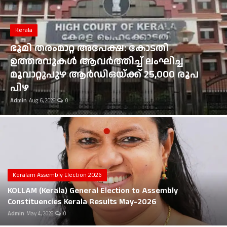
Gulf News
Loksabha Election 2024
Kerala
Technology
ഇടുക്കി ഏലപ്പാറയ്ക്ക് സമീപം കാർ
തോട്ടിലേക്ക് മറിഞ്ഞ് തിരുവനന്തപുരം
Health
സ്വദേശി മരിച്ചു; മൂന്നുപേർക്ക് പരിക്ക്
Admin
Aug 6, 2026
0
Jobs Mall
Automotive
Shop Online
Career
Keralam Assembly Election 2026
KOLLAM (Kerala) General Election to Assembly
Education
Constituencies Kerala Results May-2026
Admin
May 4, 2026
0
Business