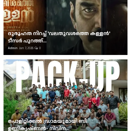
ദുരൂഹത നിറച്ച് 'വലതുവശത്തെ കള്ളന്‍'
ടീസര്‍ പുറത്ത്...
Admin
Jan 7, 2026
0
പൊളിറ്റിക്കല്‍ ഡ്രാമയുമായി ബി
ഉണ്ണികൃഷ്ണന്‍- നിവിന...