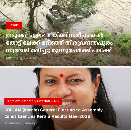
Gulf News
Kerala
Loksabha Election 2024
ഭൂമി തരംമാറ്റ അപേക്ഷ: കോടതി
Technology
ഉത്തരവുകൾ ആവർത്തിച്ച് ലംഘിച്ച
മൂവാറ്റുപുഴ ആർഡിഒയ്ക്ക് 25,000 രൂപ
Health
പിഴ
Admin
Aug 6, 2026
0
Jobs Mall
Automotive
Shop Online
Career
Keralam Assembly Election 2026
KOLLAM (Kerala) General Election to Assembly
Education
Constituencies Kerala Results May-2026
Admin
May 4, 2026
0
Business