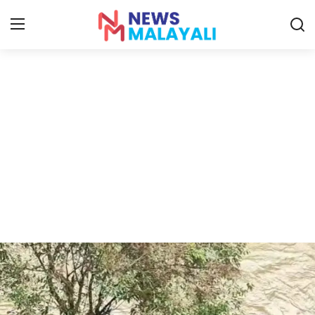
Home
Contact
Gallery
News
Travelers Vlog
Entertainment
Sports
Food