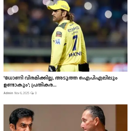
'ധോണി വിരമിക്കില്ല, അടുത്ത ഐപിഎലിലും
ഉണ്ടാകും'; പ്രതികര...
Admin
Nov 6, 2025
0