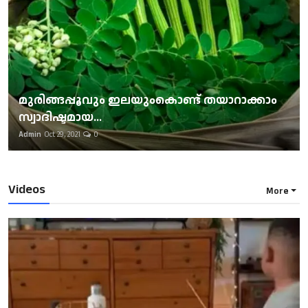
മുരിങ്ങപ്പൂവും ഇലയുംകൊണ്ട് തയാറാക്കാം
സ്വാദിഷ്ടമായ...
Admin
Oct 29, 2021
0
Videos
More