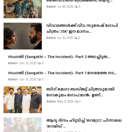
കൈവിടാതെ പ്രേക്ഷകർ, ആദ്യ...
Admin
Jul 28, 2025
0
വിവാദങ്ങൾക്ക് വിട; സുരേഷ് ഗോപി
ചിത്രം 'JSK' ഈ മാസം...
Admin
Jul 16, 2025
0
സംഗതി (Sangathi – The Incident)- Part 2 അടച്ചിട്ടത...
Admin
Jun 10, 2025
0
സംഗതി (Sangathi – The Incident)- Part 1 നേരത്തേ നട...
Admin
Jun 10, 2025
0
ബി​ഗ് മെഗാ ബഡ്ജറ്റ് ചിത്രവുമായി
ഗോകുലം ഗോപാലൻ- ഉണ്...
Admin
May 5, 2025
0
ആദ്യ ദിനം ഹിറ്റടിച്ച് 'റെട്രോ'; പിന്നാലെ
'റെയ്ഡ് ...