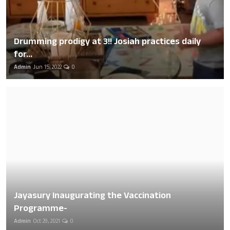
Drumming prodigy at 3!! Josiah practices daily
for...
Admin
Jun 15, 2022
0
Jayasury Inaugurating the Vaccination
Programme-
Admin
Oct 29, 2021
0