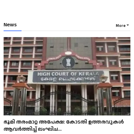
News
More
ഭൂമി തരംമാറ്റ അപേക്ഷ: കോടതി ഉത്തരവുകൾ
ആവർത്തിച്ച് ലംഘിച...