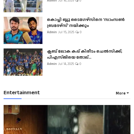
Admin
Jul 16, 2025
0
കൊച്ചി ബ്ലൂ ടൈഗേഴ്സിനെ 'സാംസൺ
ബ്രദേഴ്സ്' നയിക്കും
Admin
Jul 15, 2025
0
ക്ലബ് ലോക കപ്പ് കിരീടം ചെല്‍സിക്ക്;
പിഎസ്ജിയെ തോല്...
Admin
Jul 14, 2025
0
Entertainment
More