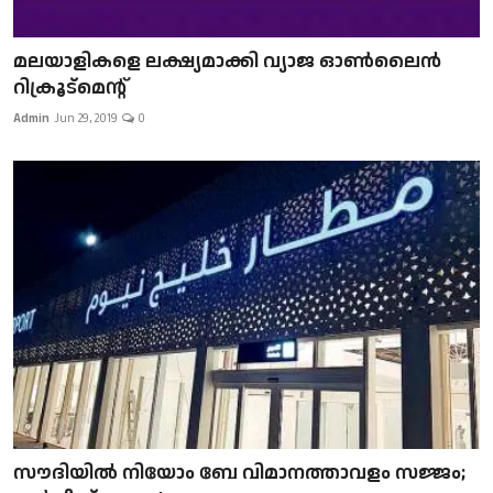
മലയാളികളെ ലക്ഷ്യമാക്കി വ്യാജ ഓൺലൈൻ
റിക്രൂട്മെന്റ്
Admin
Jun 29, 2019
0
സൗദിയിൽ നിയോം ബേ വിമാനത്താവളം സജ്ജം;