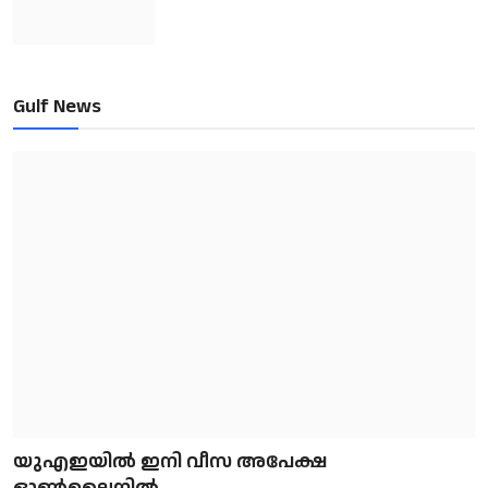
Gulf News
യുഎഇയിൽ ഇനി വീസ അപേക്ഷ
ഓൺലൈനിൽ