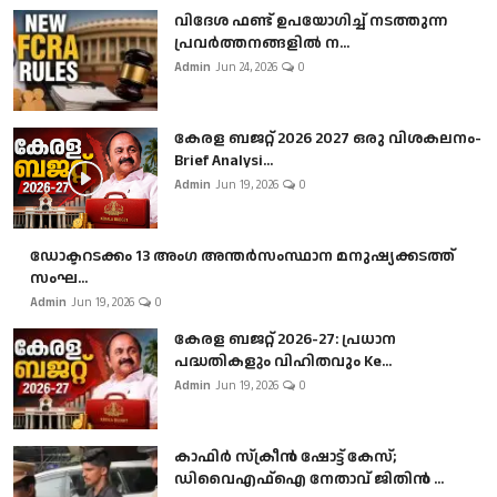
വിദേശ ഫണ്ട് ഉപയോഗിച്ച് നടത്തുന്ന
പ്രവർത്തനങ്ങളിൽ ന...
Admin
Jun 24, 2026
0
കേരള ബജറ്റ് 2026 2027 ഒരു വിശകലനം-
Brief Analysi...
Admin
Jun 19, 2026
0
ഡോക്ടറടക്കം 13 അംഗ അന്തർസംസ്ഥാന മനുഷ്യക്കടത്ത്
സംഘ...
Admin
Jun 19, 2026
0
കേരള ബജറ്റ് 2026-27: പ്രധാന
പദ്ധതികളും വിഹിതവും Ke...
Admin
Jun 19, 2026
0
കാഫിർ സ്‌ക്രീൻ ഷോട്ട് കേസ്;
ഡിവൈഎഫ്ഐ നേതാവ് ജിതിൻ ...