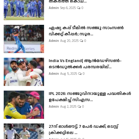
തകർത്ത് കൊച...
Admin
Sep 6, 2025
0
ഏഷ്യ കപ്പ് ടീമിൽ സഞ്ജു സാംസൺ
വിക്കറ്റ് കീപ്പർ; സൂര...
Admin
Aug 20, 2025
0
India Vs England| ആൻഡേഴ്സൺ-
ടെൻഡുല്‍ക്കർ പരമ്പരയില്...
Admin
Aug 5, 2025
0
IPL 2026: സഞ്ജുവിനായുള്ള പദ്ധതികൾ
ഉപേക്ഷിച്ച് സിഎസ...
Admin
Aug 2, 2025
0
27ന് ഓൾഔട്ട്; 7 പേർ ഡക്ക്; ടെസ്റ്റ്
ക്രിക്കറ്റിലെ ...