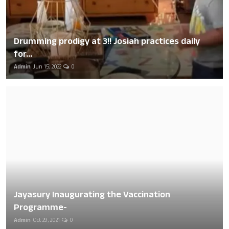
Drumming prodigy at 3!! Josiah practices daily
for...
Admin
Jun 15, 2022
0
Jayasury Inaugurating the Vaccination
Programme-
Admin
Oct 29, 2021
0