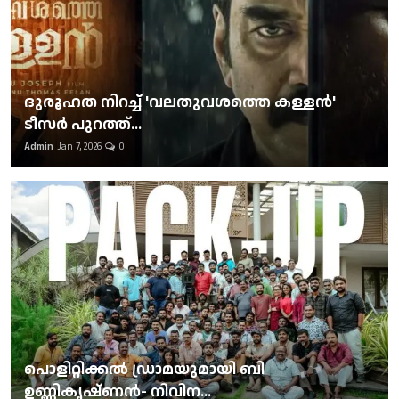
ദുരൂഹത നിറച്ച് 'വലതുവശത്തെ കള്ളന്‍'
ടീസര്‍ പുറത്ത്...
Admin
Jan 7, 2026
0
പൊളിറ്റിക്കല്‍ ഡ്രാമയുമായി ബി
ഉണ്ണികൃഷ്ണന്‍- നിവിന...