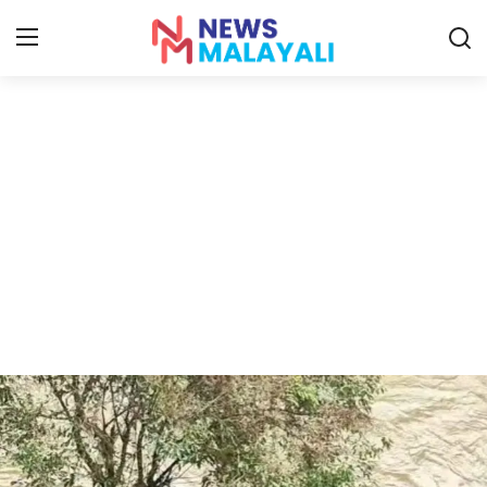
Home
Contact
Gallery
News
Travelers Vlog
Entertainment
Sports
Food