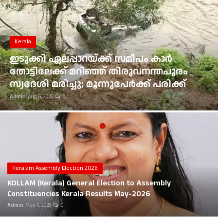
Gulf News
Loksabha Election 2024
Kerala
Technology
ഇടുക്കി ഏലപ്പാറയ്ക്ക് സമീപം കാർ
തോട്ടിലേക്ക് മറിഞ്ഞ് തിരുവനന്തപുരം
Health
സ്വദേശി മരിച്ചു; മൂന്നുപേർക്ക് പരിക്ക്
Admin
Aug 6, 2026
0
Jobs Mall
Automotive
Shop Online
Career
Keralam Assembly Election 2026
KOLLAM (Kerala) General Election to Assembly
Education
Constituencies Kerala Results May-2026
Admin
May 4, 2026
0
Business