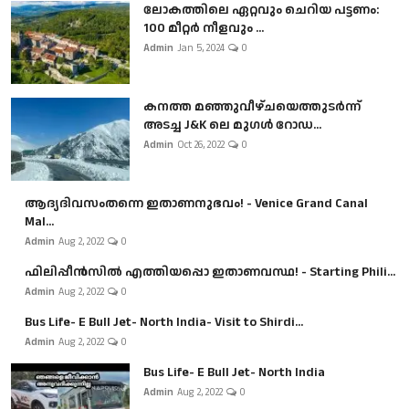
ലോകത്തിലെ ഏറ്റവും ചെറിയ പട്ടണം:
100 മീറ്റർ നീളവും ...
Admin
Jan 5, 2024
0
കനത്ത മഞ്ഞുവീഴ്ചയെത്തുടർന്ന്
അടച്ച J&K ലെ മുഗൾ റോഡ...
Admin
Oct 26, 2022
0
ആദ്യദിവസംതന്നെ ഇതാണനുഭവം! - Venice Grand Canal
Mal...
Admin
Aug 2, 2022
0
ഫിലിപ്പീൻസിൽ എത്തിയപ്പൊ ഇതാണവസ്ഥ! - Starting Phili...
Admin
Aug 2, 2022
0
Bus Life- E Bull Jet- North India- Visit to Shirdi...
Admin
Aug 2, 2022
0
Bus Life- E Bull Jet- North India
Admin
Aug 2, 2022
0