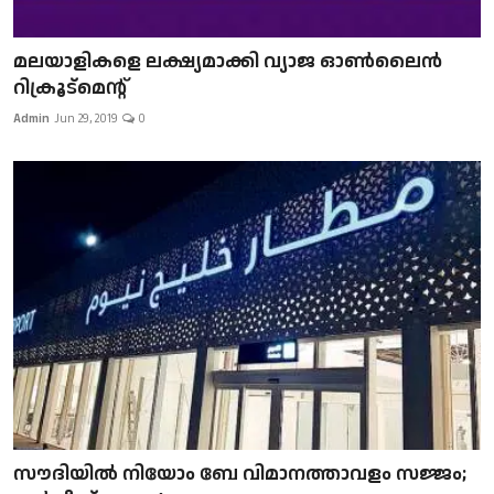
മലയാളികളെ ലക്ഷ്യമാക്കി വ്യാജ ഓൺലൈൻ
റിക്രൂട്മെന്റ്
Admin
Jun 29, 2019
0
സൗദിയിൽ നിയോം ബേ വിമാനത്താവളം സജ്ജം;