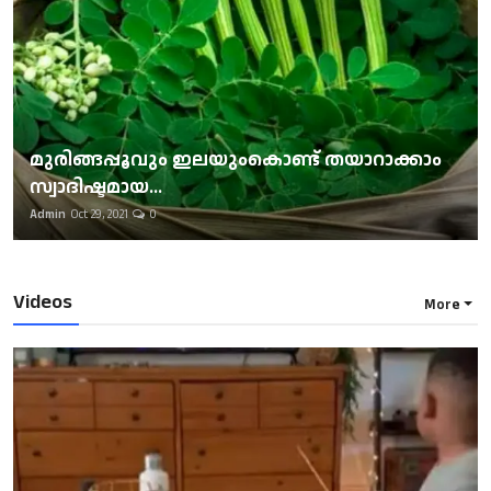
മുരിങ്ങപ്പൂവും ഇലയുംകൊണ്ട് തയാറാക്കാം
സ്വാദിഷ്ടമായ...
Admin
Oct 29, 2021
0
Videos
More