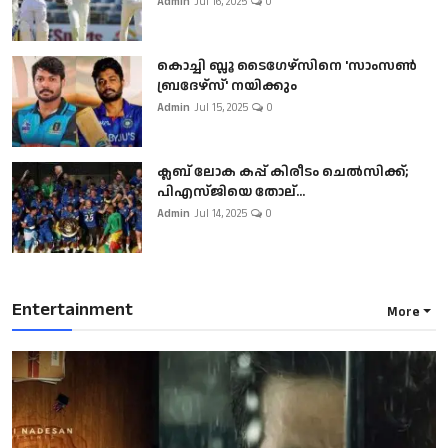
Admin
Jul 16, 2025
0
കൊച്ചി ബ്ലൂ ടൈഗേഴ്സിനെ 'സാംസൺ
ബ്രദേഴ്സ്' നയിക്കും
Admin
Jul 15, 2025
0
ക്ലബ് ലോക കപ്പ് കിരീടം ചെല്‍സിക്ക്;
പിഎസ്ജിയെ തോല്...
Admin
Jul 14, 2025
0
Entertainment
More