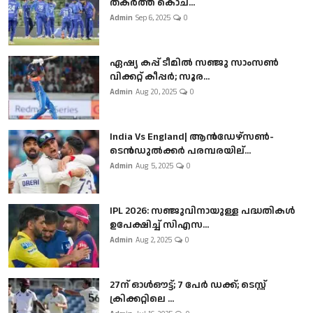
തകർത്ത് കൊച...
Admin
Sep 6, 2025
0
ഏഷ്യ കപ്പ് ടീമിൽ സഞ്ജു സാംസൺ
വിക്കറ്റ് കീപ്പർ; സൂര...
Admin
Aug 20, 2025
0
India Vs England| ആൻഡേഴ്സൺ-
ടെൻഡുല്‍ക്കർ പരമ്പരയില്...
Admin
Aug 5, 2025
0
IPL 2026: സഞ്ജുവിനായുള്ള പദ്ധതികൾ
ഉപേക്ഷിച്ച് സിഎസ...
Admin
Aug 2, 2025
0
27ന് ഓൾഔട്ട്; 7 പേർ ഡക്ക്; ടെസ്റ്റ്
ക്രിക്കറ്റിലെ ...