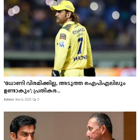
'ധോണി വിരമിക്കില്ല, അടുത്ത ഐപിഎലിലും
ഉണ്ടാകും'; പ്രതികര...
Admin
Nov 6, 2025
0