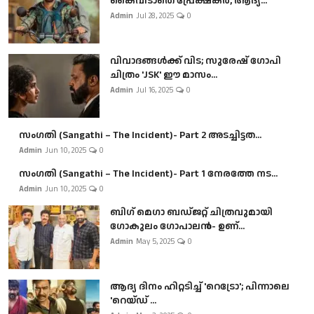
കൈവിടാതെ പ്രേക്ഷകർ, ആദ്യ...
Admin
Jul 28, 2025
0
വിവാദങ്ങൾക്ക് വിട; സുരേഷ് ഗോപി
ചിത്രം 'JSK' ഈ മാസം...
Admin
Jul 16, 2025
0
സംഗതി (Sangathi – The Incident)- Part 2 അടച്ചിട്ടത...
Admin
Jun 10, 2025
0
സംഗതി (Sangathi – The Incident)- Part 1 നേരത്തേ നട...
Admin
Jun 10, 2025
0
ബി​ഗ് മെഗാ ബഡ്ജറ്റ് ചിത്രവുമായി
ഗോകുലം ഗോപാലൻ- ഉണ്...
Admin
May 5, 2025
0
ആദ്യ ദിനം ഹിറ്റടിച്ച് 'റെട്രോ'; പിന്നാലെ
'റെയ്ഡ് ...