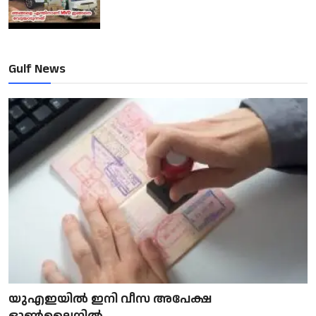
Gulf News
യുഎഇയിൽ ഇനി വീസ അപേക്ഷ
ഓൺലൈനിൽ