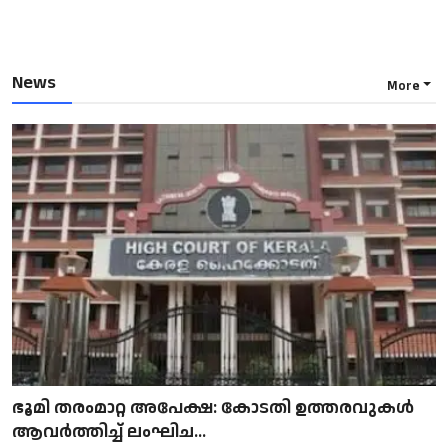
News
More
ഭൂമി തരംമാറ്റ അപേക്ഷ: കോടതി ഉത്തരവുകൾ
ആവർത്തിച്ച് ലംഘിച...