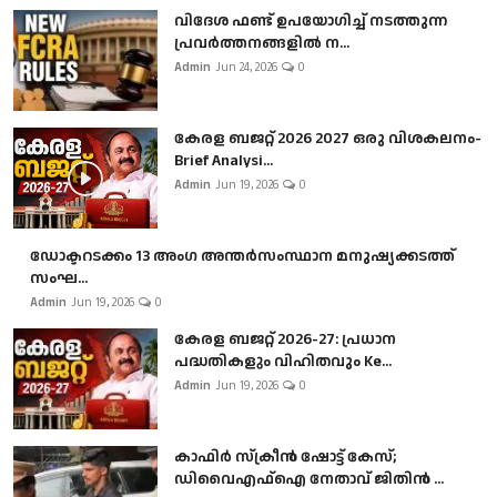
വിദേശ ഫണ്ട് ഉപയോഗിച്ച് നടത്തുന്ന
പ്രവർത്തനങ്ങളിൽ ന...
Admin
Jun 24, 2026
0
കേരള ബജറ്റ് 2026 2027 ഒരു വിശകലനം-
Brief Analysi...
Admin
Jun 19, 2026
0
ഡോക്ടറടക്കം 13 അംഗ അന്തർസംസ്ഥാന മനുഷ്യക്കടത്ത്
സംഘ...
Admin
Jun 19, 2026
0
കേരള ബജറ്റ് 2026-27: പ്രധാന
പദ്ധതികളും വിഹിതവും Ke...
Admin
Jun 19, 2026
0
കാഫിർ സ്‌ക്രീൻ ഷോട്ട് കേസ്;
ഡിവൈഎഫ്ഐ നേതാവ് ജിതിൻ ...