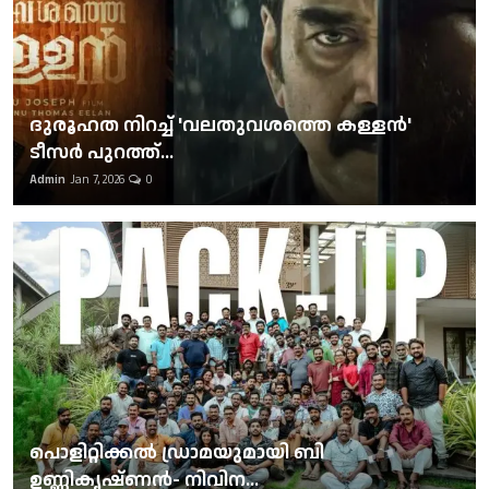
ദുരൂഹത നിറച്ച് 'വലതുവശത്തെ കള്ളന്‍'
ടീസര്‍ പുറത്ത്...
Admin
Jan 7, 2026
0
പൊളിറ്റിക്കല്‍ ഡ്രാമയുമായി ബി
ഉണ്ണികൃഷ്ണന്‍- നിവിന...