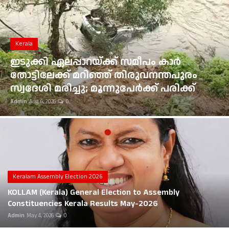
Gulf News
Loksabha Election 2024
Kerala
Technology
ഇടുക്കി ഏലപ്പാറയ്ക്ക് സമീപം കാർ
തോട്ടിലേക്ക് മറിഞ്ഞ് തിരുവനന്തപുരം
Health
സ്വദേശി മരിച്ചു; മൂന്നുപേർക്ക് പരിക്ക്
Admin
Aug 6, 2026
0
Jobs Mall
Automotive
Shop Online
Career
Keralam Assembly Election 2026
KOLLAM (Kerala) General Election to Assembly
Education
Constituencies Kerala Results May-2026
Admin
May 4, 2026
0
Business