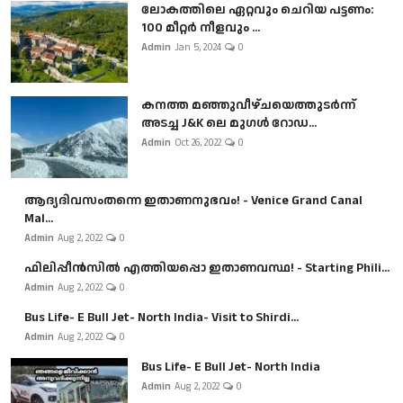
ലോകത്തിലെ ഏറ്റവും ചെറിയ പട്ടണം:
100 മീറ്റർ നീളവും ...
Admin
Jan 5, 2024
0
കനത്ത മഞ്ഞുവീഴ്ചയെത്തുടർന്ന്
അടച്ച J&K ലെ മുഗൾ റോഡ...
Admin
Oct 26, 2022
0
ആദ്യദിവസംതന്നെ ഇതാണനുഭവം! - Venice Grand Canal
Mal...
Admin
Aug 2, 2022
0
ഫിലിപ്പീൻസിൽ എത്തിയപ്പൊ ഇതാണവസ്ഥ! - Starting Phili...
Admin
Aug 2, 2022
0
Bus Life- E Bull Jet- North India- Visit to Shirdi...
Admin
Aug 2, 2022
0
Bus Life- E Bull Jet- North India
Admin
Aug 2, 2022
0