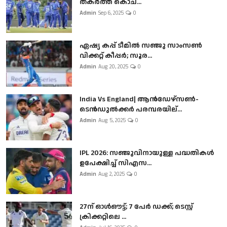
തകർത്ത് കൊച...
Admin
Sep 6, 2025
0
ഏഷ്യ കപ്പ് ടീമിൽ സഞ്ജു സാംസൺ
വിക്കറ്റ് കീപ്പർ; സൂര...
Admin
Aug 20, 2025
0
India Vs England| ആൻഡേഴ്സൺ-
ടെൻഡുല്‍ക്കർ പരമ്പരയില്...
Admin
Aug 5, 2025
0
IPL 2026: സഞ്ജുവിനായുള്ള പദ്ധതികൾ
ഉപേക്ഷിച്ച് സിഎസ...
Admin
Aug 2, 2025
0
27ന് ഓൾഔട്ട്; 7 പേർ ഡക്ക്; ടെസ്റ്റ്
ക്രിക്കറ്റിലെ ...