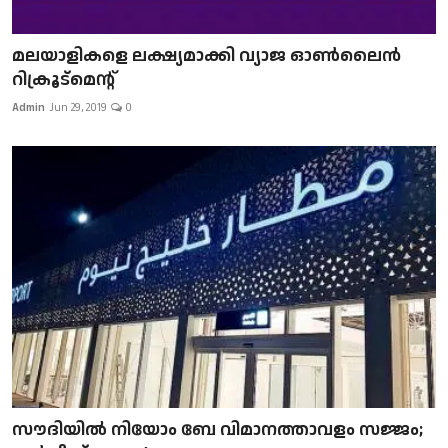
മലയാളികളെ ലക്ഷ്യമാക്കി വ്യാജ ഓൺലൈൻ
റിക്രൂട്മെന്റ്
Admin
Jun 29, 2019
0
സൗദിയിൽ നിയോം ബേ വിമാനത്താവളം സജ്ജം;