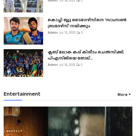
Admin
Jul 16, 2025
0
കൊച്ചി ബ്ലൂ ടൈഗേഴ്സിനെ 'സാംസൺ
ബ്രദേഴ്സ്' നയിക്കും
Admin
Jul 15, 2025
0
ക്ലബ് ലോക കപ്പ് കിരീടം ചെല്‍സിക്ക്;
പിഎസ്ജിയെ തോല്...
Admin
Jul 14, 2025
0
Entertainment
More