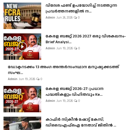
വിദേശ ഫണ്ട് ഉപയോഗിച്ച് നടത്തുന്ന
പ്രവർത്തനങ്ങളിൽ ന...
Admin
Jun 24, 2026
0
കേരള ബജറ്റ് 2026 2027 ഒരു വിശകലനം-
Brief Analysi...
Admin
Jun 19, 2026
0
ഡോക്ടറടക്കം 13 അംഗ അന്തർസംസ്ഥാന മനുഷ്യക്കടത്ത്
സംഘ...
Admin
Jun 19, 2026
0
കേരള ബജറ്റ് 2026-27: പ്രധാന
പദ്ധതികളും വിഹിതവും Ke...
Admin
Jun 19, 2026
0
കാഫിർ സ്‌ക്രീൻ ഷോട്ട് കേസ്;
ഡിവൈഎഫ്ഐ നേതാവ് ജിതിൻ ...