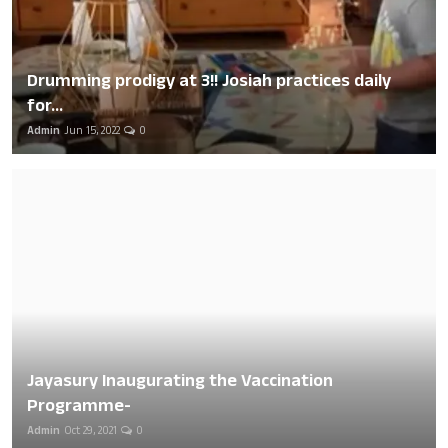
Drumming prodigy at 3!! Josiah practices daily
for...
Admin
Jun 15, 2022
0
Jayasury Inaugurating the Vaccination
Programme-
Admin
Oct 29, 2021
0