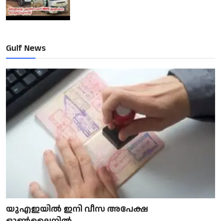
Gulf News
യുഎഇയിൽ ഇനി വീസ അപേക്ഷ
ഓൺലൈനിൽ