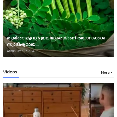
മുരിങ്ങപ്പൂവും ഇലയുംകൊണ്ട് തയാറാക്കാം
സ്വാദിഷ്ടമായ...
Admin
Oct 29, 2021
0
Videos
More