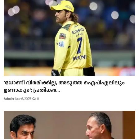
'ധോണി വിരമിക്കില്ല, അടുത്ത ഐപിഎലിലും
ഉണ്ടാകും'; പ്രതികര...
Admin
Nov 6, 2025
0