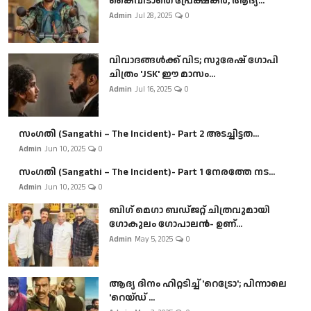
കൈവിടാതെ പ്രേക്ഷകർ, ആദ്യ...
Admin
Jul 28, 2025
0
വിവാദങ്ങൾക്ക് വിട; സുരേഷ് ഗോപി
ചിത്രം 'JSK' ഈ മാസം...
Admin
Jul 16, 2025
0
സംഗതി (Sangathi – The Incident)- Part 2 അടച്ചിട്ടത...
Admin
Jun 10, 2025
0
സംഗതി (Sangathi – The Incident)- Part 1 നേരത്തേ നട...
Admin
Jun 10, 2025
0
ബി​ഗ് മെഗാ ബഡ്ജറ്റ് ചിത്രവുമായി
ഗോകുലം ഗോപാലൻ- ഉണ്...
Admin
May 5, 2025
0
ആദ്യ ദിനം ഹിറ്റടിച്ച് 'റെട്രോ'; പിന്നാലെ
'റെയ്ഡ് ...