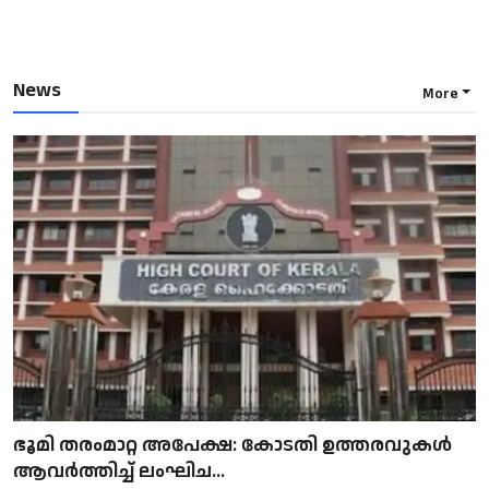
News
More
ഭൂമി തരംമാറ്റ അപേക്ഷ: കോടതി ഉത്തരവുകൾ
ആവർത്തിച്ച് ലംഘിച...