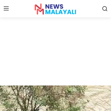
Home
Contact
Gallery
News
Travelers Vlog
Entertainment
Sports
Food