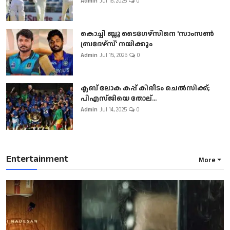
Admin
Jul 16, 2025
0
കൊച്ചി ബ്ലൂ ടൈഗേഴ്സിനെ 'സാംസൺ
ബ്രദേഴ്സ്' നയിക്കും
Admin
Jul 15, 2025
0
ക്ലബ് ലോക കപ്പ് കിരീടം ചെല്‍സിക്ക്;
പിഎസ്ജിയെ തോല്...
Admin
Jul 14, 2025
0
Entertainment
More