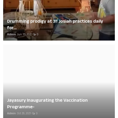
Drumming prodigy at 3!! Josiah practices daily
for...
Admin
Jun 15, 2022
0
Jayasury Inaugurating the Vaccination
Programme-
Admin
Oct 29, 2021
0