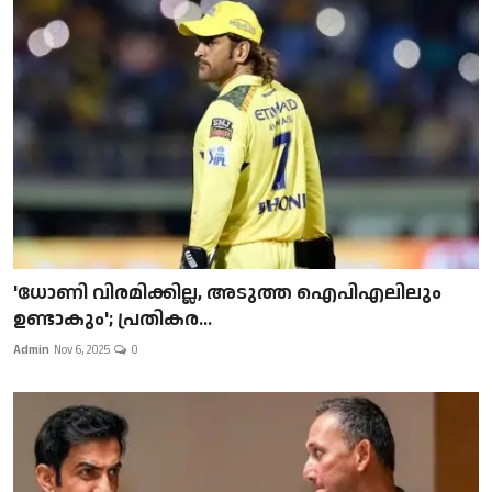
'ധോണി വിരമിക്കില്ല, അടുത്ത ഐപിഎലിലും
ഉണ്ടാകും'; പ്രതികര...
Admin
Nov 6, 2025
0