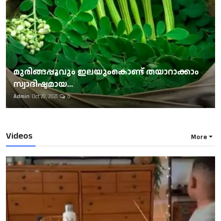
മുരിങ്ങപ്പൂവും ഇലയുംകൊണ്ട് തയാറാക്കാം
സ്വാദിഷ്ടമായ...
Admin
Oct 29, 2021
0
Videos
More