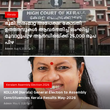
Gulf News
Kerala
Loksabha Election 2024
ഭൂമി തരംമാറ്റ അപേക്ഷ: കോടതി
Technology
ഉത്തരവുകൾ ആവർത്തിച്ച് ലംഘിച്ച
മൂവാറ്റുപുഴ ആർഡിഒയ്ക്ക് 25,000 രൂപ
Health
പിഴ
Admin
Aug 6, 2026
0
Jobs Mall
Automotive
Shop Online
Career
Keralam Assembly Election 2026
KOLLAM (Kerala) General Election to Assembly
Education
Constituencies Kerala Results May-2026
Admin
May 4, 2026
0
Business