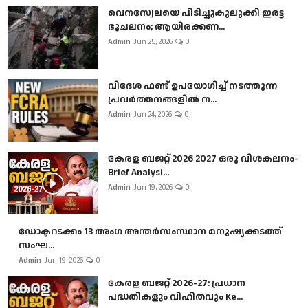
വെനസ്വേലയെ പിടിച്ചുകുലുക്കി ഇരട്ട
ഭൂചലനം; ആയിരക്കണ...
Admin
Jun 25, 2026
0
വിദേശ ഫണ്ട് ഉപയോഗിച്ച് നടത്തുന്ന
പ്രവർത്തനങ്ങളിൽ ന...
Admin
Jun 24, 2026
0
കേരള ബജറ്റ് 2026 2027 ഒരു വിശകലനം-
Brief Analysi...
Admin
Jun 19, 2026
0
ഡോക്ടറടക്കം 13 അംഗ അന്തർസംസ്ഥാന മനുഷ്യക്കടത്ത്
സംഘ...
Admin
Jun 19, 2026
0
കേരള ബജറ്റ് 2026-27: പ്രധാന
പദ്ധതികളും വിഹിതവും Ke...