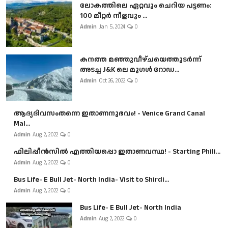
ലോകത്തിലെ ഏറ്റവും ചെറിയ പട്ടണം:
100 മീറ്റർ നീളവും ...
Admin
Jan 5, 2024
0
കനത്ത മഞ്ഞുവീഴ്ചയെത്തുടർന്ന്
അടച്ച J&K ലെ മുഗൾ റോഡ...
Admin
Oct 26, 2022
0
ആദ്യദിവസംതന്നെ ഇതാണനുഭവം! - Venice Grand Canal
Mal...
Admin
Aug 2, 2022
0
ഫിലിപ്പീൻസിൽ എത്തിയപ്പൊ ഇതാണവസ്ഥ! - Starting Phili...
Admin
Aug 2, 2022
0
Bus Life- E Bull Jet- North India- Visit to Shirdi...
Admin
Aug 2, 2022
0
Bus Life- E Bull Jet- North India
Admin
Aug 2, 2022
0