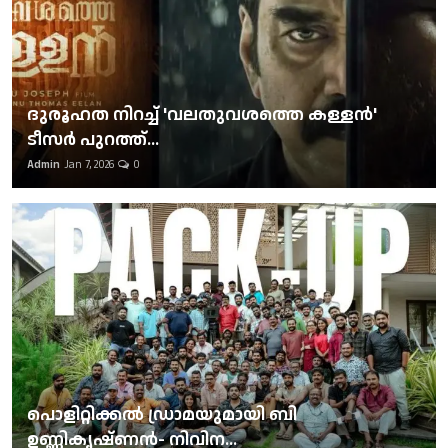
ദുരൂഹത നിറച്ച് 'വലതുവശത്തെ കള്ളന്‍'
ടീസര്‍ പുറത്ത്...
Admin
Jan 7, 2026
0
പൊളിറ്റിക്കല്‍ ഡ്രാമയുമായി ബി
ഉണ്ണികൃഷ്ണന്‍- നിവിന...