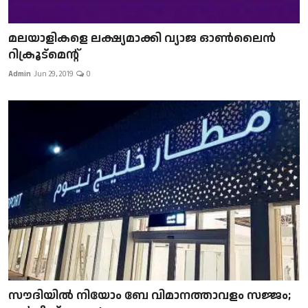
മലയാളികളെ ലക്ഷ്യമാക്കി വ്യാജ ഓൺലൈൻ
റിക്രൂട്മെന്റ്
Admin
Jun 29, 2019
0
സൗദിയിൽ നിയോം ബേ വിമാനത്താവളം സജ്ജം;