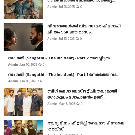
കൈവിടാതെ പ്രേക്ഷകർ, ആദ്യ...
Admin
Jul 28, 2025
0
വിവാദങ്ങൾക്ക് വിട; സുരേഷ് ഗോപി
ചിത്രം 'JSK' ഈ മാസം...
Admin
Jul 16, 2025
0
സംഗതി (Sangathi – The Incident)- Part 2 അടച്ചിട്ടത...
Admin
Jun 10, 2025
0
സംഗതി (Sangathi – The Incident)- Part 1 നേരത്തേ നട...
Admin
Jun 10, 2025
0
ബി​ഗ് മെഗാ ബഡ്ജറ്റ് ചിത്രവുമായി
ഗോകുലം ഗോപാലൻ- ഉണ്...
Admin
May 5, 2025
0
ആദ്യ ദിനം ഹിറ്റടിച്ച് 'റെട്രോ'; പിന്നാലെ
'റെയ്ഡ് ...