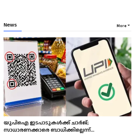
News
More
യുപിഐ ഇടപാടുകൾക്ക് ചാർജ്;
സാധാരണക്കാരെ ബാധിക്കില്ലെന്ന്...