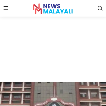
Home
Contact
Gallery
News
Travelers Vlog
Entertainment
Sports
Food