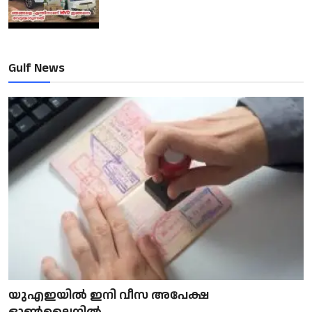
Gulf News
യുഎഇയിൽ ഇനി വീസ അപേക്ഷ
ഓൺലൈനിൽ