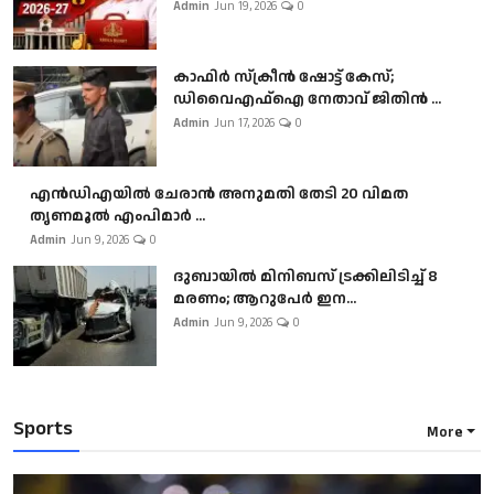
Admin
Jun 19, 2026
0
കാഫിർ സ്‌ക്രീൻ ഷോട്ട് കേസ്;
ഡിവൈഎഫ്ഐ നേതാവ് ജിതിൻ ...
Admin
Jun 17, 2026
0
എൻഡിഎയിൽ ചേരാൻ അനുമതി തേടി 20 വിമത
തൃണമൂൽ എംപിമാർ ...
Admin
Jun 9, 2026
0
ദുബായിൽ മിനിബസ്​ ട്രക്കിലിടിച്ച് 8
മരണം; ആറുപേർ ഇന...
Admin
Jun 9, 2026
0
Sports
More