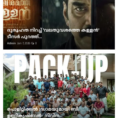
ദുരൂഹത നിറച്ച് 'വലതുവശത്തെ കള്ളന്‍'
ടീസര്‍ പുറത്ത്...
Admin
Jan 7, 2026
0
പൊളിറ്റിക്കല്‍ ഡ്രാമയുമായി ബി
ഉണ്ണികൃഷ്ണന്‍- നിവിന...