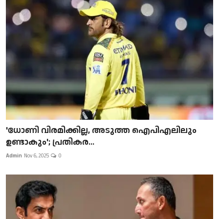
'ധോണി വിരമിക്കില്ല, അടുത്ത ഐപിഎലിലും
ഉണ്ടാകും'; പ്രതികര...
Admin
Nov 6, 2025
0