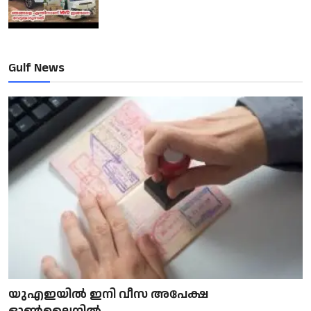
Gulf News
യുഎഇയിൽ ഇനി വീസ അപേക്ഷ
ഓൺലൈനിൽ