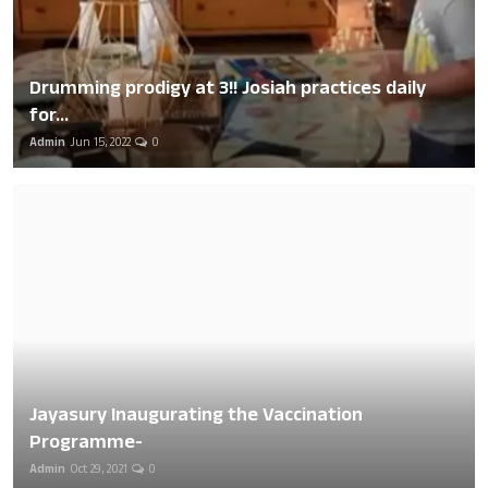
Drumming prodigy at 3!! Josiah practices daily
for...
Admin
Jun 15, 2022
0
Jayasury Inaugurating the Vaccination
Programme-
Admin
Oct 29, 2021
0