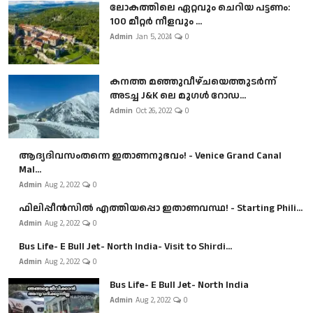
ലോകത്തിലെ ഏറ്റവും ചെറിയ പട്ടണം:
100 മീറ്റർ നീളവും ...
Admin
Jan 5, 2024
0
കനത്ത മഞ്ഞുവീഴ്ചയെത്തുടർന്ന്
അടച്ച J&K ലെ മുഗൾ റോഡ...
Admin
Oct 26, 2022
0
ആദ്യദിവസംതന്നെ ഇതാണനുഭവം! - Venice Grand Canal
Mal...
Admin
Aug 2, 2022
0
ഫിലിപ്പീൻസിൽ എത്തിയപ്പൊ ഇതാണവസ്ഥ! - Starting Phili...
Admin
Aug 2, 2022
0
Bus Life- E Bull Jet- North India- Visit to Shirdi...
Admin
Aug 2, 2022
0
Bus Life- E Bull Jet- North India
Admin
Aug 2, 2022
0