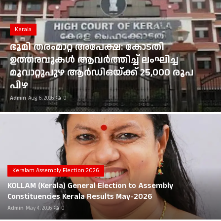
Gulf News
Kerala
Loksabha Election 2024
ഭൂമി തരംമാറ്റ അപേക്ഷ: കോടതി
Technology
ഉത്തരവുകൾ ആവർത്തിച്ച് ലംഘിച്ച
മൂവാറ്റുപുഴ ആർഡിഒയ്ക്ക് 25,000 രൂപ
Health
പിഴ
Admin
Aug 6, 2026
0
Jobs Mall
Automotive
Shop Online
Career
Keralam Assembly Election 2026
KOLLAM (Kerala) General Election to Assembly
Education
Constituencies Kerala Results May-2026
Admin
May 4, 2026
0
Business