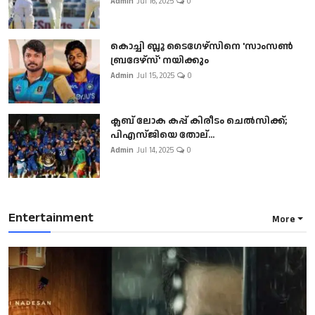
Admin
Jul 16, 2025
0
കൊച്ചി ബ്ലൂ ടൈഗേഴ്സിനെ 'സാംസൺ
ബ്രദേഴ്സ്' നയിക്കും
Admin
Jul 15, 2025
0
ക്ലബ് ലോക കപ്പ് കിരീടം ചെല്‍സിക്ക്;
പിഎസ്ജിയെ തോല്...
Admin
Jul 14, 2025
0
Entertainment
More