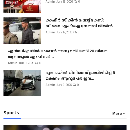
Admin
Jun 19, 2026
0
കാഫിർ സ്‌ക്രീൻ ഷോട്ട് കേസ്;
ഡിവൈഎഫ്ഐ നേതാവ് ജിതിൻ ...
Admin
Jun 17, 2026
0
എൻഡിഎയിൽ ചേരാൻ അനുമതി തേടി 20 വിമത
തൃണമൂൽ എംപിമാർ ...
Admin
Jun 9, 2026
0
ദുബായിൽ മിനിബസ്​ ട്രക്കിലിടിച്ച് 8
മരണം; ആറുപേർ ഇന...
Admin
Jun 9, 2026
0
Sports
More