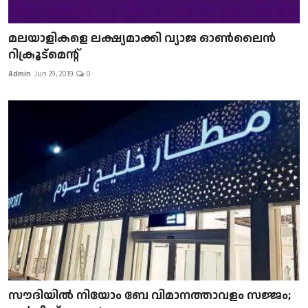
മലയാളികളെ ലക്ഷ്യമാക്കി വ്യാജ ഓൺലൈൻ
റിക്രൂട്മെന്റ്
Admin
Jun 29, 2019
0
സൗദിയിൽ നിയോം ബേ വിമാനത്താവളം സജ്ജം;