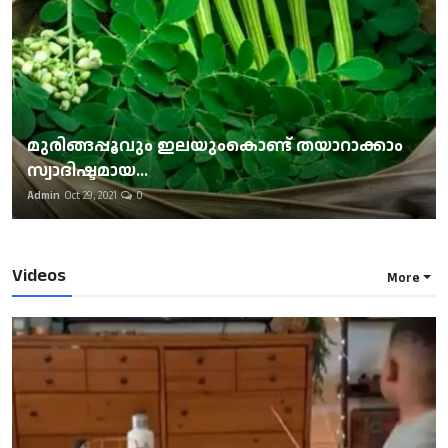
മുരിങ്ങപ്പൂവും ഇലയുംകൊണ്ട് തയാറാക്കാം
സ്വാദിഷ്ടമായ...
Admin
Oct 29, 2021
0
Videos
More