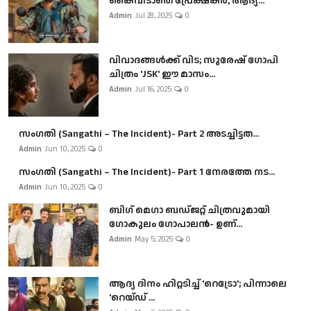
കൈവിടാതെ പ്രേക്ഷകർ, ആദ്യ...
Admin
Jul 28, 2025
0
വിവാദങ്ങൾക്ക് വിട; സുരേഷ് ഗോപി
ചിത്രം 'JSK' ഈ മാസം...
Admin
Jul 16, 2025
0
സംഗതി (Sangathi – The Incident)- Part 2 അടച്ചിട്ടത...
Admin
Jun 10, 2025
0
സംഗതി (Sangathi – The Incident)- Part 1 നേരത്തേ നട...
Admin
Jun 10, 2025
0
ബി​ഗ് മെഗാ ബഡ്ജറ്റ് ചിത്രവുമായി
ഗോകുലം ഗോപാലൻ- ഉണ്...
Admin
May 5, 2025
0
ആദ്യ ദിനം ഹിറ്റടിച്ച് 'റെട്രോ'; പിന്നാലെ
'റെയ്ഡ് ...