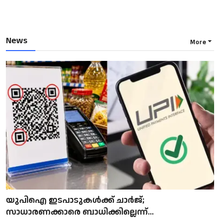
News
More
യുപിഐ ഇടപാടുകൾക്ക് ചാർജ്;
സാധാരണക്കാരെ ബാധിക്കില്ലെന്ന്...