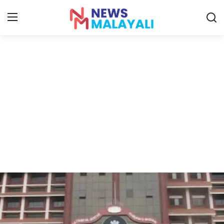
Home
Contact
Gallery
News
Travelers Vlog
Entertainment
Sports
Food