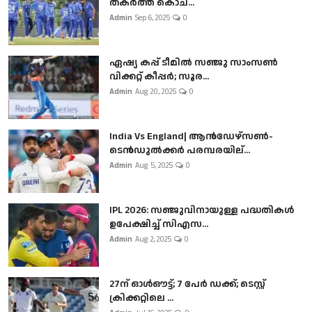
തകർത്ത് കൊച...
Admin
Sep 6, 2025
0
ഏഷ്യ കപ്പ് ടീമിൽ സഞ്ജു സാംസൺ
വിക്കറ്റ് കീപ്പർ; സൂര...
Admin
Aug 20, 2025
0
India Vs England| ആൻഡേഴ്സൺ-
ടെൻഡുല്‍ക്കർ പരമ്പരയില്...
Admin
Aug 5, 2025
0
IPL 2026: സഞ്ജുവിനായുള്ള പദ്ധതികൾ
ഉപേക്ഷിച്ച് സിഎസ...
Admin
Aug 2, 2025
0
27ന് ഓൾഔട്ട്; 7 പേർ ഡക്ക്; ടെസ്റ്റ്
ക്രിക്കറ്റിലെ ...