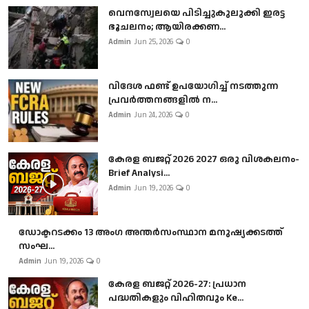
വെനസ്വേലയെ പിടിച്ചുകുലുക്കി ഇരട്ട
ഭൂചലനം; ആയിരക്കണ...
Admin
Jun 25, 2026
0
വിദേശ ഫണ്ട് ഉപയോഗിച്ച് നടത്തുന്ന
പ്രവർത്തനങ്ങളിൽ ന...
Admin
Jun 24, 2026
0
കേരള ബജറ്റ് 2026 2027 ഒരു വിശകലനം-
Brief Analysi...
Admin
Jun 19, 2026
0
ഡോക്ടറടക്കം 13 അംഗ അന്തർസംസ്ഥാന മനുഷ്യക്കടത്ത്
സംഘ...
Admin
Jun 19, 2026
0
കേരള ബജറ്റ് 2026-27: പ്രധാന
പദ്ധതികളും വിഹിതവും Ke...