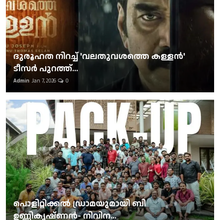
ദുരൂഹത നിറച്ച് 'വലതുവശത്തെ കള്ളന്‍'
ടീസര്‍ പുറത്ത്...
Admin
Jan 7, 2026
0
പൊളിറ്റിക്കല്‍ ഡ്രാമയുമായി ബി
ഉണ്ണികൃഷ്ണന്‍- നിവിന...