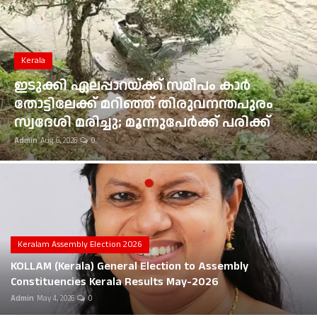
Gulf News
Kerala
Loksabha Election 2024
ഭൂമി തരംമാറ്റ അപേക്ഷ: കോടതി
Technology
ഉത്തരവുകൾ ആവർത്തിച്ച് ലംഘിച്ച
മൂവാറ്റുപുഴ ആർഡിഒയ്ക്ക് 25,000 രൂപ
Health
പിഴ
Admin
Aug 6, 2026
0
Jobs Mall
Automotive
Shop Online
Career
Keralam Assembly Election 2026
KOLLAM (Kerala) General Election to Assembly
Education
Constituencies Kerala Results May-2026
Admin
May 4, 2026
0
Business