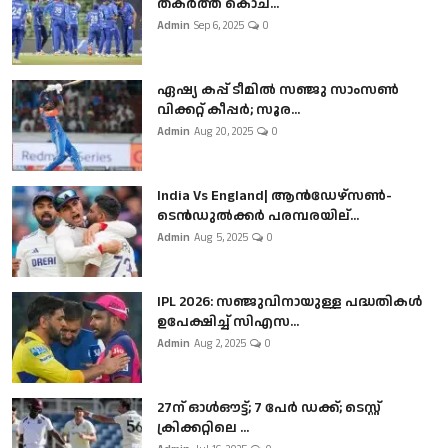
തകർത്ത് കൊച...
Admin
Sep 6, 2025
0
ഏഷ്യ കപ്പ് ടീമിൽ സഞ്ജു സാംസൺ
വിക്കറ്റ് കീപ്പർ; സൂര...
Admin
Aug 20, 2025
0
India Vs England| ആൻഡേഴ്സൺ-
ടെൻഡുല്‍ക്കർ പരമ്പരയില്...
Admin
Aug 5, 2025
0
IPL 2026: സഞ്ജുവിനായുള്ള പദ്ധതികൾ
ഉപേക്ഷിച്ച് സിഎസ...
Admin
Aug 2, 2025
0
27ന് ഓൾഔട്ട്; 7 പേർ ഡക്ക്; ടെസ്റ്റ്
ക്രിക്കറ്റിലെ ...