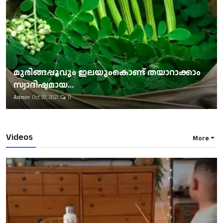
മുരിങ്ങപ്പൂവും ഇലയുംകൊണ്ട് തയാറാക്കാം
സ്വാദിഷ്ടമായ...
Admin
Oct 29, 2021
0
Videos
More