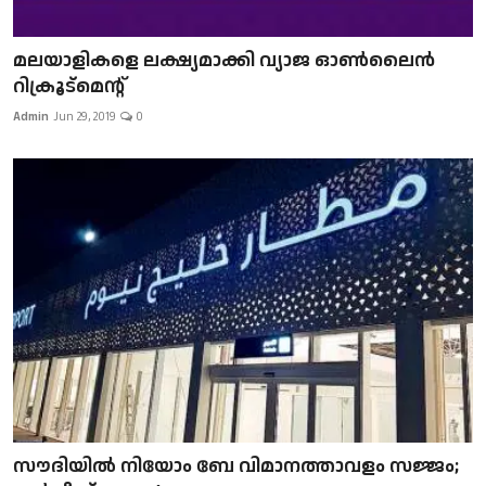
മലയാളികളെ ലക്ഷ്യമാക്കി വ്യാജ ഓൺലൈൻ
റിക്രൂട്മെന്റ്
Admin
Jun 29, 2019
0
സൗദിയിൽ നിയോം ബേ വിമാനത്താവളം സജ്ജം;