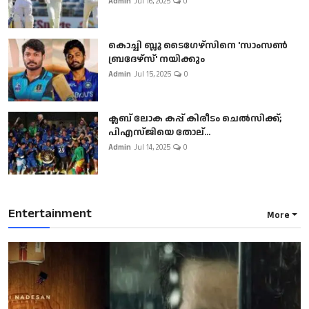
Admin
Jul 16, 2025
0
കൊച്ചി ബ്ലൂ ടൈഗേഴ്സിനെ 'സാംസൺ
ബ്രദേഴ്സ്' നയിക്കും
Admin
Jul 15, 2025
0
ക്ലബ് ലോക കപ്പ് കിരീടം ചെല്‍സിക്ക്;
പിഎസ്ജിയെ തോല്...
Admin
Jul 14, 2025
0
Entertainment
More