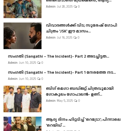
കൈവിടാതെ പ്രേക്ഷകർ, ആദ്യ...
Admin
Jul 28, 2025
0
വിവാദങ്ങൾക്ക് വിട; സുരേഷ് ഗോപി
ചിത്രം 'JSK' ഈ മാസം...
Admin
Jul 16, 2025
0
സംഗതി (Sangathi – The Incident)- Part 2 അടച്ചിട്ടത...
Admin
Jun 10, 2025
0
സംഗതി (Sangathi – The Incident)- Part 1 നേരത്തേ നട...
Admin
Jun 10, 2025
0
ബി​ഗ് മെഗാ ബഡ്ജറ്റ് ചിത്രവുമായി
ഗോകുലം ഗോപാലൻ- ഉണ്...
Admin
May 5, 2025
0
ആദ്യ ദിനം ഹിറ്റടിച്ച് 'റെട്രോ'; പിന്നാലെ
'റെയ്ഡ് ...