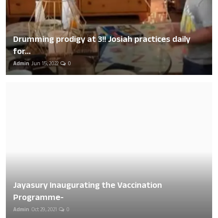
Drumming prodigy at 3!! Josiah practices daily
for...
Admin
Jun 15, 2022
0
Jayasury Inaugurating the Vaccination
Programme-
Admin
Oct 29, 2021
0