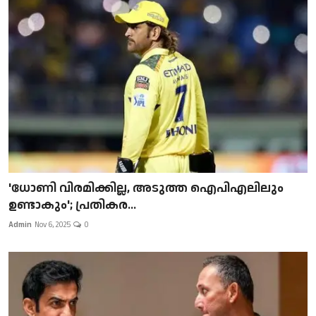
'ധോണി വിരമിക്കില്ല, അടുത്ത ഐപിഎലിലും
ഉണ്ടാകും'; പ്രതികര...
Admin
Nov 6, 2025
0