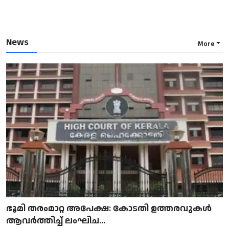
News
More
ഭൂമി തരംമാറ്റ അപേക്ഷ: കോടതി ഉത്തരവുകൾ
ആവർത്തിച്ച് ലംഘിച...