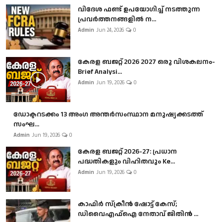
വിദേശ ഫണ്ട് ഉപയോഗിച്ച് നടത്തുന്ന
പ്രവർത്തനങ്ങളിൽ ന...
Admin
Jun 24, 2026
0
കേരള ബജറ്റ് 2026 2027 ഒരു വിശകലനം-
Brief Analysi...
Admin
Jun 19, 2026
0
ഡോക്ടറടക്കം 13 അംഗ അന്തർസംസ്ഥാന മനുഷ്യക്കടത്ത്
സംഘ...
Admin
Jun 19, 2026
0
കേരള ബജറ്റ് 2026-27: പ്രധാന
പദ്ധതികളും വിഹിതവും Ke...
Admin
Jun 19, 2026
0
കാഫിർ സ്‌ക്രീൻ ഷോട്ട് കേസ്;
ഡിവൈഎഫ്ഐ നേതാവ് ജിതിൻ ...