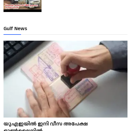
Gulf News
യുഎഇയിൽ ഇനി വീസ അപേക്ഷ
ഓൺലൈനിൽ