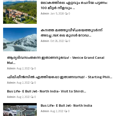
ലോകത്തിലെ ഏറ്റവും ചെറിയ പട്ടണം:
100 മീറ്റർ നീളവും ...
Admin
Jan 5, 2024
0
കനത്ത മഞ്ഞുവീഴ്ചയെത്തുടർന്ന്
അടച്ച J&K ലെ മുഗൾ റോഡ...
Admin
Oct 26, 2022
0
ആദ്യദിവസംതന്നെ ഇതാണനുഭവം! - Venice Grand Canal
Mal...
Admin
Aug 2, 2022
0
ഫിലിപ്പീൻസിൽ എത്തിയപ്പൊ ഇതാണവസ്ഥ! - Starting Phili...
Admin
Aug 2, 2022
0
Bus Life- E Bull Jet- North India- Visit to Shirdi...
Admin
Aug 2, 2022
0
Bus Life- E Bull Jet- North India
Admin
Aug 2, 2022
0