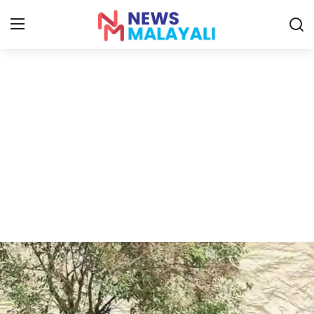
Home
Contact
Gallery
News
Travelers Vlog
Entertainment
Sports
Food