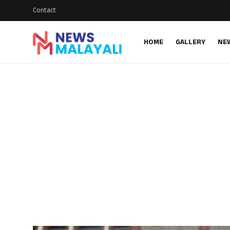
Contact
HOME
GALLERY
NE
Home
Contact
Gallery
News
Travelers Vlog
Entertainment
Sports
Food