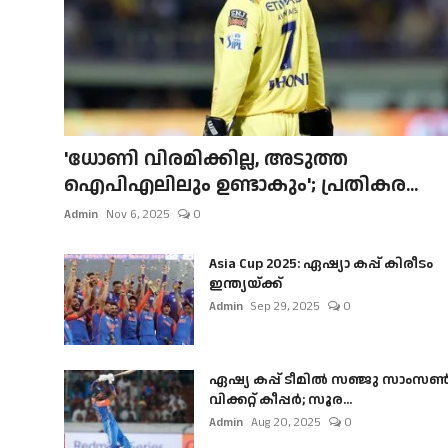
'ധോണി വിരമിക്കില്ല, അടുത്ത
ഐപിഎലിലും ഉണ്ടാകും'; പ്രതികര...
Admin
Nov 6, 2025
0
Asia Cup 2025: ഏഷ്യാ കപ്പ് കിരീടം
ഇന്ത്യയ്ക്ക്
Admin
Sep 29, 2025
0
ഏഷ്യ കപ്പ് ടീമിൽ സഞ്ജു സാംസ
വിക്കറ്റ് കീപ്പർ; സൂര...
Admin
Aug 20, 2025
0