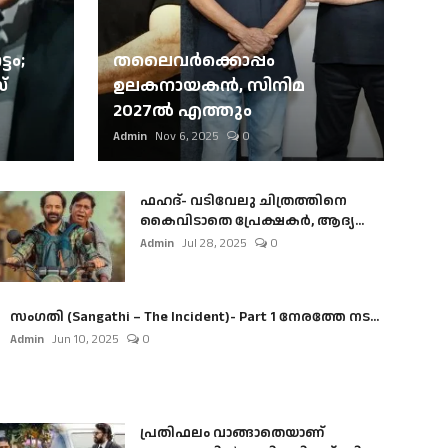
ടം;
തലൈവര്‍ക്കൊപ്പം
്
ഉലകനായകന്‍, സിനിമ
2027ല്‍ എത്തും
Admin
Nov 6, 2025
0
ഫഹദ്- വടിവേലു ചിത്രത്തിനെ
കൈവിടാതെ പ്രേക്ഷകർ, ആദ്യ...
Admin
Jul 28, 2025
0
സംഗതി (Sangathi – The Incident)- Part 1 നേരത്തേ നട...
Admin
Jun 10, 2025
0
പ്രതിഫലം വാങ്ങാതെയാണ്