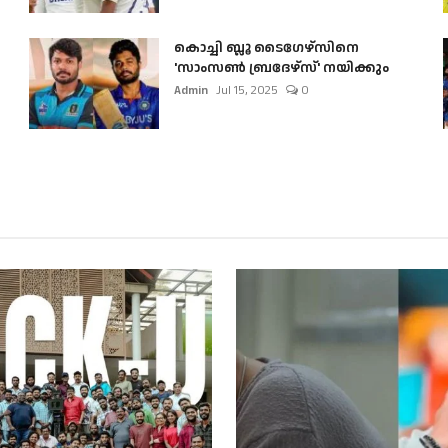
കൊച്ചി ബ്ലൂ ടൈഗേഴ്സിനെ
'സാംസൺ ബ്രദേഴ്സ്' നയിക്കും
Admin
Jul 15, 2025
0