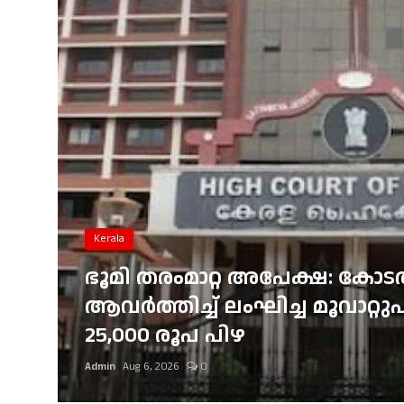
Gulf News
Loksabha Election 2024
Technology
Health
Jobs Mall
Automotive
Kerala
Shop Online
ഇടുക്കി ഏലപ്പാറയ്ക്ക് സമീപം 
്
മറിഞ്ഞ് തിരുവനന്തപുരം സ്വദേശ
Career
മൂന്നുപേർക്ക് പരിക്ക്
Education
Admin
Aug 6, 2026
0
Business