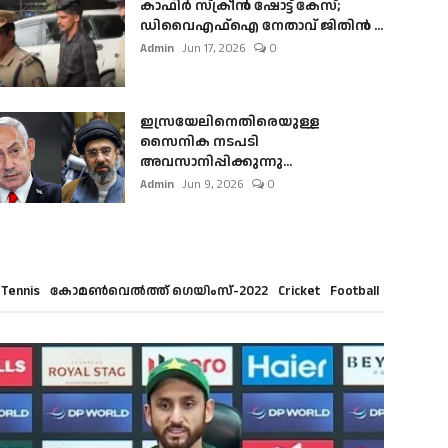
കാഫിർ സ്‌ക്രീൻ ഷോട്ട് കേസ്;
ഡിവൈഎഫ്ഐ നേതാവ് ജിതിൻ ...
Admin
Jun 17, 2026
0
ഇസ്രയേലിനെതിരെയുള്ള
സൈനിക നടപടി
അവസാനിപ്പിക്കുന്നു...
Admin
Jun 9, 2026
0
Tennis
കോമൺവെൽത്ത് ഗെയിംസ്-2022
Cricket
Football