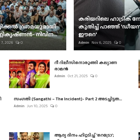
കരിയറിലെ ഹാട്രിക് നേട്
റിക്കല്‍ ഡ്രാമയുമായി
കുതിച്ച് പാഞ്ഞ് 'ഡീയസ
ണികൃഷ്ണന്‍- നിവിന...
ഈറെ'
 7, 2026
0
Admin
Nov 6, 2025
0
റീ റിലീസിനൊരുങ്ങി കല്യാണ
രാമൻ
Admin
Oct 21, 2025
0
ി
സംഗതി (Sangathi – The Incident)- Part 2 അടച്ചിട്ടത...
Admin
Jun 10, 2025
0
ആദ്യ ദിനം ഹിറ്റടിച്ച് 'റെട്രോ';