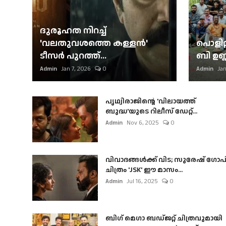
ദുരൂഹത നിറച്ച്
'വലതുവശത്തെ കള്ളന്‍'
പൊളിറ്
ടീസര്‍ പുറത്ത്...
ബി ഉണ്
Admin
Jan 7, 2026
0
Admin
Jan
പൃഥ്വിരാജിന്റെ 'വിലായത്ത്
ബുദ്ധ'യുടെ റിലീസ് ഡേറ്റ്...
Admin
Nov 6, 2025
0
വിവാദങ്ങൾക്ക് വിട; സുരേഷ് ഗോപ
ചിത്രം 'JSK' ഈ മാസം...
Admin
Jul 16, 2025
0
ബി​ഗ് മെഗാ ബഡ്ജറ്റ് ചിത്രവുമായി