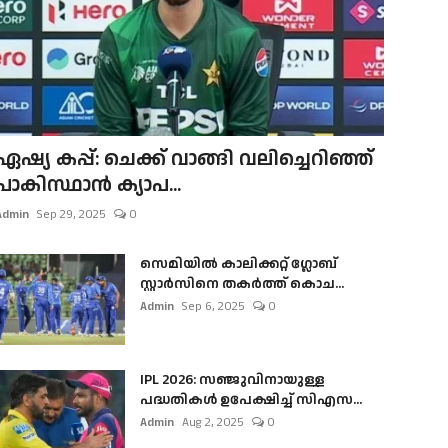
ഏഷ്യ കപ്പ്: ചെക്ക് വാങ്ങി വലിച്ചെറിഞ്ഞ്
പാകിസ്ഥാൻ ക്യാപ...
Admin
Sep 29, 2025
0
സെമിയിൽ കാലിക്കറ്റ് ഗ്ലോബ്
സ്റ്റാർസിനെ തകർത്ത് കൊച...
Admin
Sep 6, 2025
0
IPL 2026: സഞ്ജുവിനായുള്ള
പദ്ധതികൾ ഉപേക്ഷിച്ച് സിഎസ...
Admin
Aug 2, 2025
0