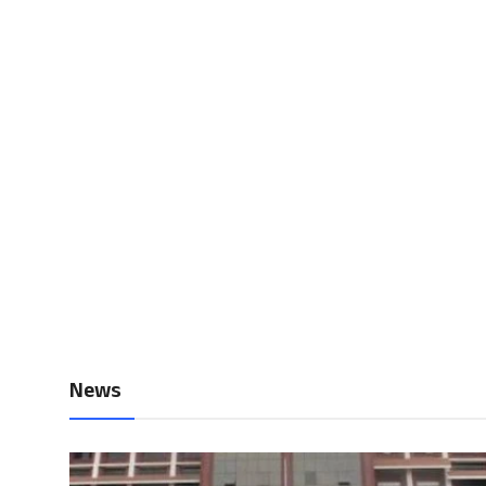
Local News
Earn Money
Tutorials
Malayalam
News