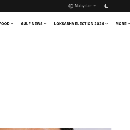
Malayalam
FOOD
GULF NEWS
LOKSABHA ELECTION 2024
MORE