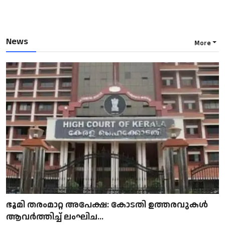
News
More
ഭൂമി തരംമാറ്റ അപേക്ഷ: കോടതി ഉത്തരവുകൾ
ആവർത്തിച്ച് ലംഘിച...