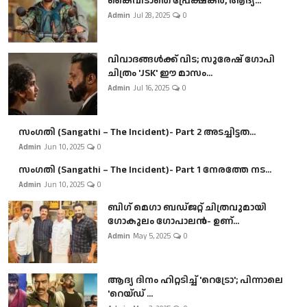
കൈവിടാതെ പ്രേക്ഷകർ, ആദ്യ...
Admin
Jul 28, 2025
0
വിവാദങ്ങൾക്ക് വിട; സുരേഷ് ഗോപി
ചിത്രം 'JSK' ഈ മാസം...
Admin
Jul 16, 2025
0
സംഗതി (Sangathi – The Incident)- Part 2 അടച്ചിട്ടത...
Admin
Jun 10, 2025
0
സംഗതി (Sangathi – The Incident)- Part 1 നേരത്തേ നട...
Admin
Jun 10, 2025
0
ബി​ഗ് മെഗാ ബഡ്ജറ്റ് ചിത്രവുമായി
ഗോകുലം ഗോപാലൻ- ഉണ്...
Admin
May 5, 2025
0
ആദ്യ ദിനം ഹിറ്റടിച്ച് 'റെട്രോ'; പിന്നാലെ
'റെയ്ഡ് ...