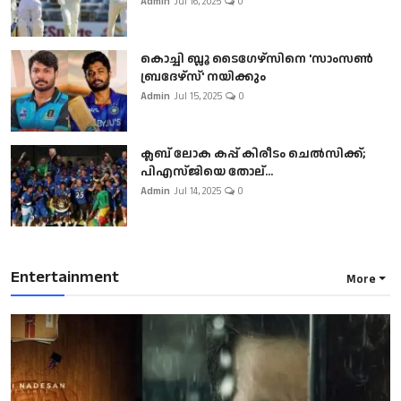
Admin
Jul 16, 2025
0
കൊച്ചി ബ്ലൂ ടൈഗേഴ്സിനെ 'സാംസൺ
ബ്രദേഴ്സ്' നയിക്കും
Admin
Jul 15, 2025
0
ക്ലബ് ലോക കപ്പ് കിരീടം ചെല്‍സിക്ക്;
പിഎസ്ജിയെ തോല്...
Admin
Jul 14, 2025
0
Entertainment
More