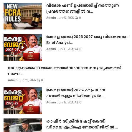
വിദേശ ഫണ്ട് ഉപയോഗിച്ച് നടത്തുന്ന
പ്രവർത്തനങ്ങളിൽ ന...
Admin
Jun 24, 2026
0
കേരള ബജറ്റ് 2026 2027 ഒരു വിശകലനം-
Brief Analysi...
Admin
Jun 19, 2026
0
ഡോക്ടറടക്കം 13 അംഗ അന്തർസംസ്ഥാന മനുഷ്യക്കടത്ത്
സംഘ...
Admin
Jun 19, 2026
0
കേരള ബജറ്റ് 2026-27: പ്രധാന
പദ്ധതികളും വിഹിതവും Ke...
Admin
Jun 19, 2026
0
കാഫിർ സ്‌ക്രീൻ ഷോട്ട് കേസ്;
ഡിവൈഎഫ്ഐ നേതാവ് ജിതിൻ ...