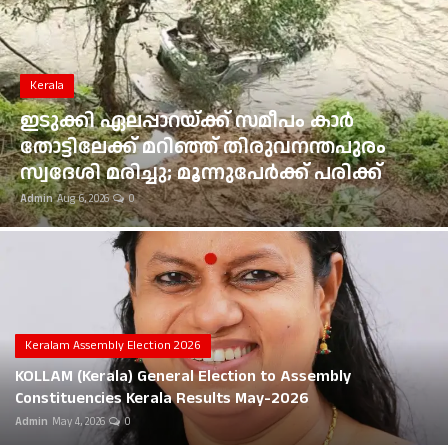
Gulf News
Loksabha Election 2024
Kerala
Technology
ഇടുക്കി ഏലപ്പാറയ്ക്ക് സമീപം കാർ
തോട്ടിലേക്ക് മറിഞ്ഞ് തിരുവനന്തപുരം
Health
സ്വദേശി മരിച്ചു; മൂന്നുപേർക്ക് പരിക്ക്
Admin
Aug 6, 2026
0
Jobs Mall
Automotive
Shop Online
Career
Keralam Assembly Election 2026
KOLLAM (Kerala) General Election to Assembly
Education
Constituencies Kerala Results May-2026
Admin
May 4, 2026
0
Business