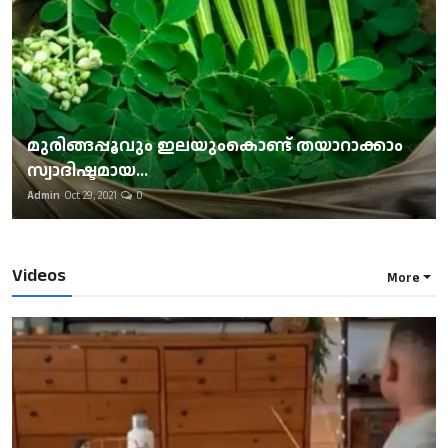
മുരിങ്ങപ്പൂവും ഇലയുംകൊണ്ട് തയാറാക്കാം
സ്വാദിഷ്ടമായ...
Admin
Oct 29, 2021
0
Videos
More