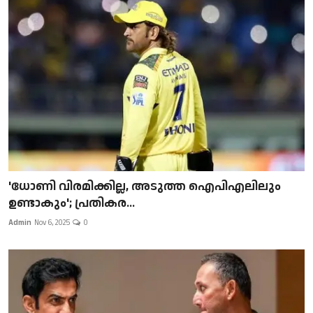
'ധോണി വിരമിക്കില്ല, അടുത്ത ഐപിഎലിലും
ഉണ്ടാകും'; പ്രതികര...
Admin
Nov 6, 2025
0