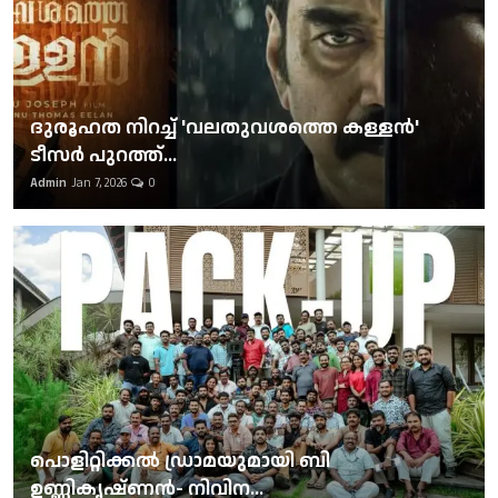
ദുരൂഹത നിറച്ച് 'വലതുവശത്തെ കള്ളന്‍'
ടീസര്‍ പുറത്ത്...
Admin
Jan 7, 2026
0
പൊളിറ്റിക്കല്‍ ഡ്രാമയുമായി ബി
ഉണ്ണികൃഷ്ണന്‍- നിവിന...