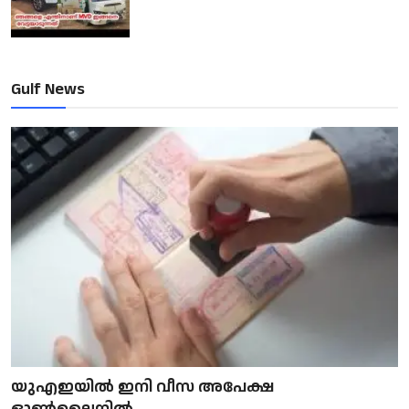
Gulf News
യുഎഇയിൽ ഇനി വീസ അപേക്ഷ
ഓൺലൈനിൽ