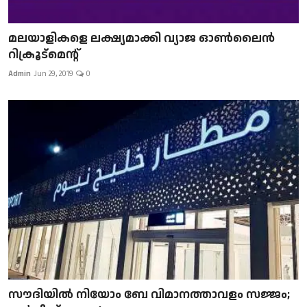
മലയാളികളെ ലക്ഷ്യമാക്കി വ്യാജ ഓൺലൈൻ
റിക്രൂട്മെന്റ്
Admin
Jun 29, 2019
0
സൗദിയിൽ നിയോം ബേ വിമാനത്താവളം സജ്ജം;