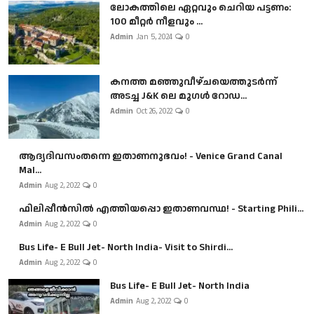
ലോകത്തിലെ ഏറ്റവും ചെറിയ പട്ടണം:
100 മീറ്റർ നീളവും ...
Admin
Jan 5, 2024
0
കനത്ത മഞ്ഞുവീഴ്ചയെത്തുടർന്ന്
അടച്ച J&K ലെ മുഗൾ റോഡ...
Admin
Oct 26, 2022
0
ആദ്യദിവസംതന്നെ ഇതാണനുഭവം! - Venice Grand Canal
Mal...
Admin
Aug 2, 2022
0
ഫിലിപ്പീൻസിൽ എത്തിയപ്പൊ ഇതാണവസ്ഥ! - Starting Phili...
Admin
Aug 2, 2022
0
Bus Life- E Bull Jet- North India- Visit to Shirdi...
Admin
Aug 2, 2022
0
Bus Life- E Bull Jet- North India
Admin
Aug 2, 2022
0