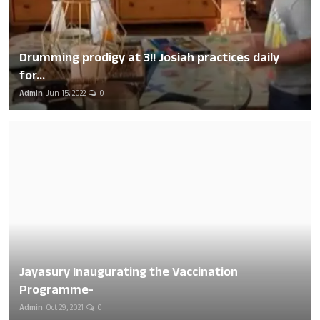
Drumming prodigy at 3!! Josiah practices daily
for...
Admin
Jun 15, 2022
0
Jayasury Inaugurating the Vaccination
Programme-
Admin
Oct 29, 2021
0