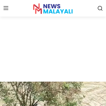
Home
Contact
Gallery
News
Travelers Vlog
Entertainment
Sports
Food