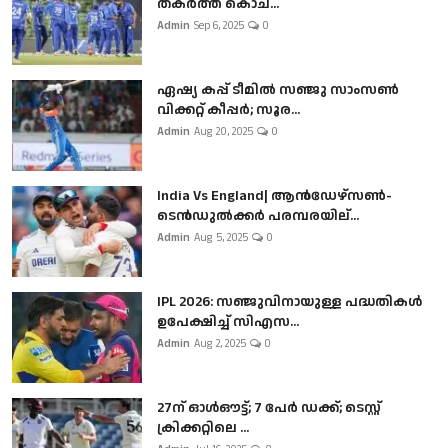
തകർത്ത് കൊച...
Admin
Sep 6, 2025
0
ഏഷ്യ കപ്പ് ടീമിൽ സഞ്ജു സാംസൺ
വിക്കറ്റ് കീപ്പർ; സൂര...
Admin
Aug 20, 2025
0
India Vs England| ആൻഡേഴ്സൺ-
ടെൻഡുല്‍ക്കർ പരമ്പരയില്...
Admin
Aug 5, 2025
0
IPL 2026: സഞ്ജുവിനായുള്ള പദ്ധതികൾ
ഉപേക്ഷിച്ച് സിഎസ...
Admin
Aug 2, 2025
0
27ന് ഓൾഔട്ട്; 7 പേർ ഡക്ക്; ടെസ്റ്റ്
ക്രിക്കറ്റിലെ ...