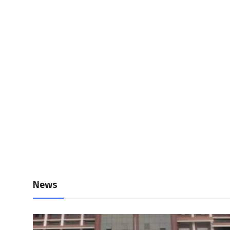
Local News
Earn Money
Tutorials
Malayalam
News