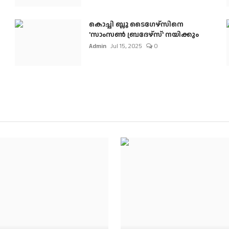
കൊച്ചി ബ്ലൂ ടൈഗേഴ്സിനെ
'സാംസൺ ബ്രദേഴ്സ്' നയിക്കും
Admin
Jul 15, 2025
0