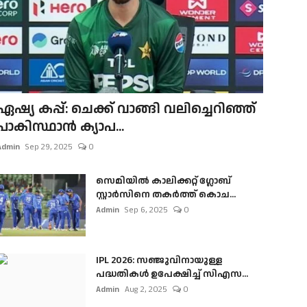
ഏഷ്യ കപ്പ്: ചെക്ക് വാങ്ങി വലിച്ചെറിഞ്ഞ്
പാകിസ്ഥാൻ ക്യാപ...
Admin
Sep 29, 2025
0
സെമിയിൽ കാലിക്കറ്റ് ഗ്ലോബ്
സ്റ്റാർസിനെ തകർത്ത് കൊച...
Admin
Sep 6, 2025
0
IPL 2026: സഞ്ജുവിനായുള്ള
പദ്ധതികൾ ഉപേക്ഷിച്ച് സിഎസ...
Admin
Aug 2, 2025
0