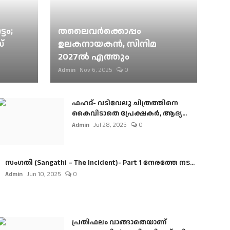
ടം;
തലൈവര്‍ക്കൊപ്പം
്
ഉലകനായകന്‍, സിനിമ
2027ല്‍ എത്തും
Admin
Nov 6, 2025
0
ഫഹദ്- വടിവേലു ചിത്രത്തിനെ
കൈവിടാതെ പ്രേക്ഷകർ, ആദ്യ...
Admin
Jul 28, 2025
0
സംഗതി (Sangathi – The Incident)- Part 1 നേരത്തേ നട...
Admin
Jun 10, 2025
0
പ്രതിഫലം വാങ്ങാതെയാണ്