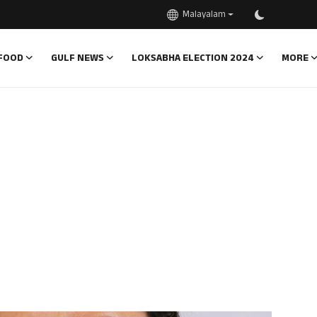
Malayalam
FOOD
GULF NEWS
LOKSABHA ELECTION 2024
MORE