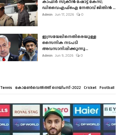
കാഫിർ സ്‌ക്രീൻ ഷോട്ട് കേസ്;
ഡിവൈഎഫ്ഐ നേതാവ് ജിതിൻ ...
Admin
Jun 17, 2026
0
ഇസ്രയേലിനെതിരെയുള്ള
സൈനിക നടപടി
അവസാനിപ്പിക്കുന്നു...
Admin
Jun 9, 2026
0
Tennis
കോമൺവെൽത്ത് ഗെയിംസ്-2022
Cricket
Football