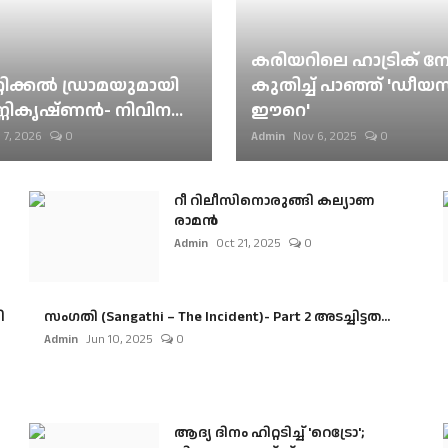
കരിയറിലെ ഹാട്രിക് നേട്
റിക്കല്‍ ഡ്രാമയുമായി
കുതിച്ച് പാഞ്ഞ് 'ഡീയസ
ണികൃഷ്ണന്‍- നിവിന...
ഈറെ'
 7, 2026
0
Admin
Nov 6, 2025
0
റീ റിലീസിനൊരുങ്ങി കല്യാണ
രാമൻ
Admin
Oct 21, 2025
0
ി
സംഗതി (Sangathi – The Incident)- Part 2 അടച്ചിട്ടത...
Admin
Jun 10, 2025
0
ആദ്യ ദിനം ഹിറ്റടിച്ച് 'റെട്രോ';