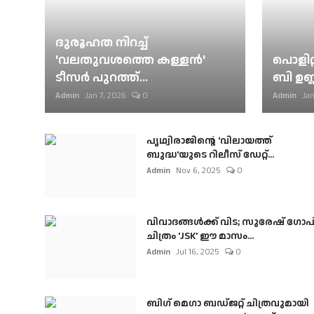
ദുരൂഹത നിറച്ച്
'വലതുവശത്തെ കള്ളന്‍'
പൊളിറ്
ടീസര്‍ പുറത്ത്...
ബി ഉണ്
Admin
Jan 7, 2026
0
Admin
Jan
പൃഥ്വിരാജിന്റെ 'വിലായത്ത്
ബുദ്ധ'യുടെ റിലീസ് ഡേറ്റ്...
Admin
Nov 6, 2025
0
വിവാദങ്ങൾക്ക് വിട; സുരേഷ് ഗോപ
ചിത്രം 'JSK' ഈ മാസം...
Admin
Jul 16, 2025
0
ബി​ഗ് മെഗാ ബഡ്ജറ്റ് ചിത്രവുമായി