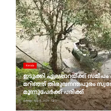
Gulf News
Loksabha Election 2024
Technology
Health
Jobs Mall
Automotive
Kerala
Shop Online
ഇടുക്കി ഏലപ്പാറയ്ക്ക് സമീപം 
്
മറിഞ്ഞ് തിരുവനന്തപുരം സ്വദേശ
Career
മൂന്നുപേർക്ക് പരിക്ക്
Education
Admin
Aug 6, 2026
0
Business