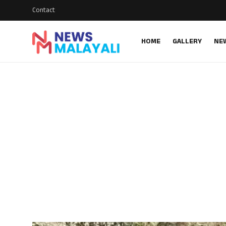
Contact
HOME
GALLERY
NE
Home
Contact
Gallery
News
Travelers Vlog
Entertainment
Sports
Food