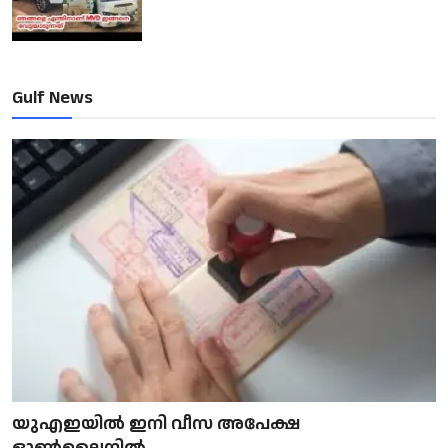
Gulf News
യുഎഇയിൽ ഇനി വീസ അപേക്ഷ
ഓൺലൈനിൽ