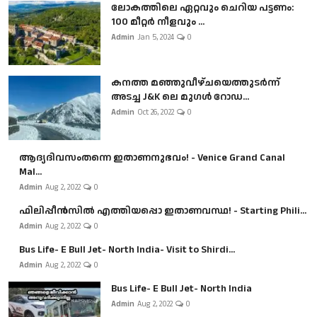
ലോകത്തിലെ ഏറ്റവും ചെറിയ പട്ടണം:
100 മീറ്റർ നീളവും ...
Admin
Jan 5, 2024
0
കനത്ത മഞ്ഞുവീഴ്ചയെത്തുടർന്ന്
അടച്ച J&K ലെ മുഗൾ റോഡ...
Admin
Oct 26, 2022
0
ആദ്യദിവസംതന്നെ ഇതാണനുഭവം! - Venice Grand Canal
Mal...
Admin
Aug 2, 2022
0
ഫിലിപ്പീൻസിൽ എത്തിയപ്പൊ ഇതാണവസ്ഥ! - Starting Phili...
Admin
Aug 2, 2022
0
Bus Life- E Bull Jet- North India- Visit to Shirdi...
Admin
Aug 2, 2022
0
Bus Life- E Bull Jet- North India
Admin
Aug 2, 2022
0