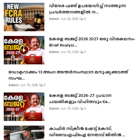
വിദേശ ഫണ്ട് ഉപയോഗിച്ച് നടത്തുന്ന
പ്രവർത്തനങ്ങളിൽ ന...
Admin
Jun 24, 2026
0
കേരള ബജറ്റ് 2026 2027 ഒരു വിശകലനം-
Brief Analysi...
Admin
Jun 19, 2026
0
ഡോക്ടറടക്കം 13 അംഗ അന്തർസംസ്ഥാന മനുഷ്യക്കടത്ത്
സംഘ...
Admin
Jun 19, 2026
0
കേരള ബജറ്റ് 2026-27: പ്രധാന
പദ്ധതികളും വിഹിതവും Ke...
Admin
Jun 19, 2026
0
കാഫിർ സ്‌ക്രീൻ ഷോട്ട് കേസ്;
ഡിവൈഎഫ്ഐ നേതാവ് ജിതിൻ ...