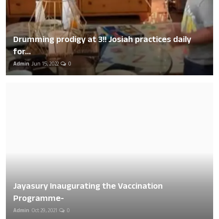
Drumming prodigy at 3!! Josiah practices daily
for...
Admin
Jun 15, 2022
0
Jayasury Inaugurating the Vaccination
Programme-
Admin
Oct 29, 2021
0