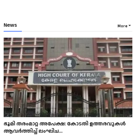
News
More
ഭൂമി തരംമാറ്റ അപേക്ഷ: കോടതി ഉത്തരവുകൾ
ആവർത്തിച്ച് ലംഘിച...