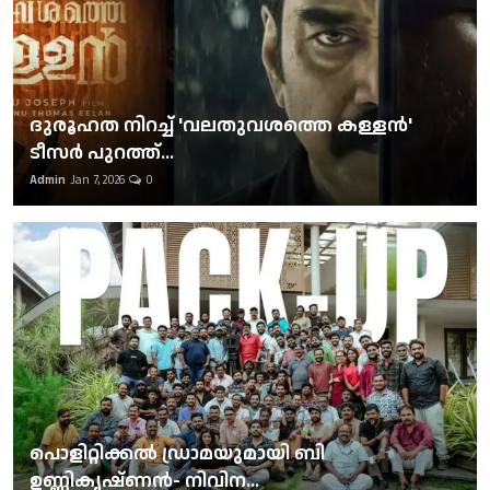
ദുരൂഹത നിറച്ച് 'വലതുവശത്തെ കള്ളന്‍'
ടീസര്‍ പുറത്ത്...
Admin
Jan 7, 2026
0
പൊളിറ്റിക്കല്‍ ഡ്രാമയുമായി ബി
ഉണ്ണികൃഷ്ണന്‍- നിവിന...