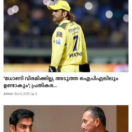
'ധോണി വിരമിക്കില്ല, അടുത്ത ഐപിഎലിലും
ഉണ്ടാകും'; പ്രതികര...
Admin
Nov 6, 2025
0