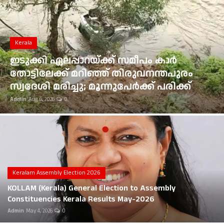
Gulf News
Loksabha Election 2024
Kerala
Technology
ഇടുക്കി ഏലപ്പാറയ്ക്ക് സമീപം കാർ
തോട്ടിലേക്ക് മറിഞ്ഞ് തിരുവനന്തപുരം
Health
സ്വദേശി മരിച്ചു; മൂന്നുപേർക്ക് പരിക്ക്
Admin
Aug 6, 2026
0
Jobs Mall
Automotive
Shop Online
Career
Keralam Assembly Election 2026
KOLLAM (Kerala) General Election to Assembly
Education
Constituencies Kerala Results May-2026
Admin
May 4, 2026
0
Business