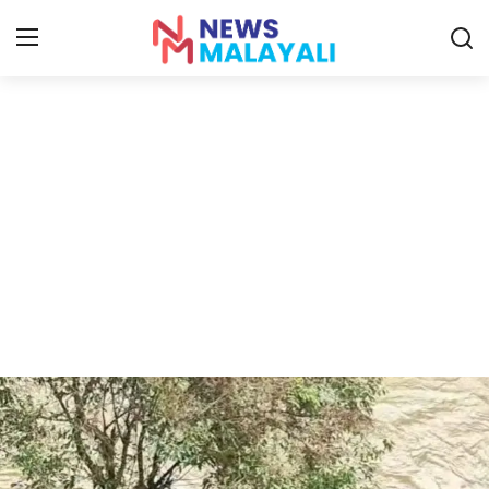
Home
Contact
Gallery
News
Travelers Vlog
Entertainment
Sports
Food