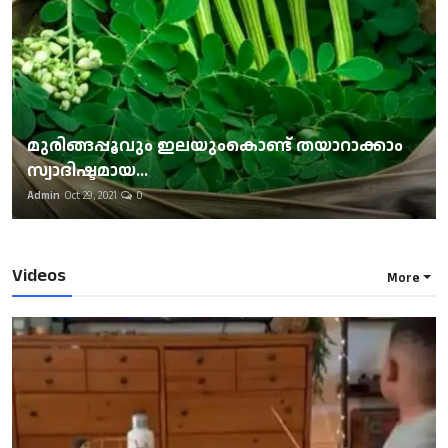
മുരിങ്ങപ്പൂവും ഇലയുംകൊണ്ട് തയാറാക്കാം
സ്വാദിഷ്ടമായ...
Admin
Oct 29, 2021
0
Videos
More