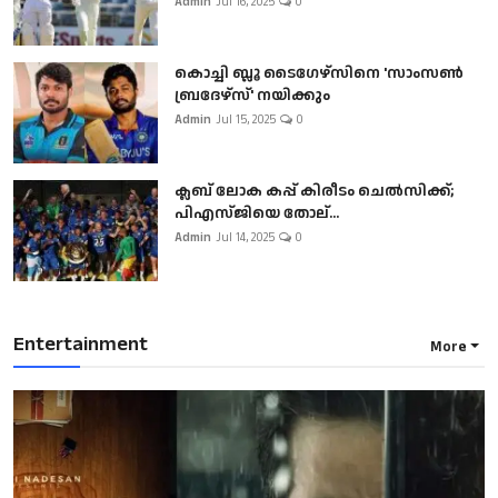
Admin
Jul 16, 2025
0
കൊച്ചി ബ്ലൂ ടൈഗേഴ്സിനെ 'സാംസൺ
ബ്രദേഴ്സ്' നയിക്കും
Admin
Jul 15, 2025
0
ക്ലബ് ലോക കപ്പ് കിരീടം ചെല്‍സിക്ക്;
പിഎസ്ജിയെ തോല്...
Admin
Jul 14, 2025
0
Entertainment
More