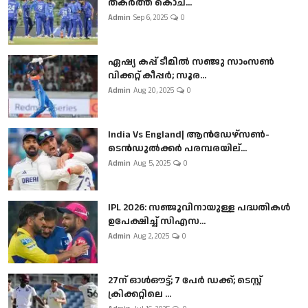
തകർത്ത് കൊച...
Admin
Sep 6, 2025
0
ഏഷ്യ കപ്പ് ടീമിൽ സഞ്ജു സാംസൺ
വിക്കറ്റ് കീപ്പർ; സൂര...
Admin
Aug 20, 2025
0
India Vs England| ആൻഡേഴ്സൺ-
ടെൻഡുല്‍ക്കർ പരമ്പരയില്...
Admin
Aug 5, 2025
0
IPL 2026: സഞ്ജുവിനായുള്ള പദ്ധതികൾ
ഉപേക്ഷിച്ച് സിഎസ...
Admin
Aug 2, 2025
0
27ന് ഓൾഔട്ട്; 7 പേർ ഡക്ക്; ടെസ്റ്റ്
ക്രിക്കറ്റിലെ ...