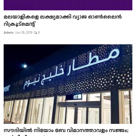
മലയാളികളെ ലക്ഷ്യമാക്കി വ്യാജ ഓൺലൈൻ
റിക്രൂട്മെന്റ്
Admin
Jun 29, 2019
0
സൗദിയിൽ നിയോം ബേ വിമാനത്താവളം സജ്ജം;