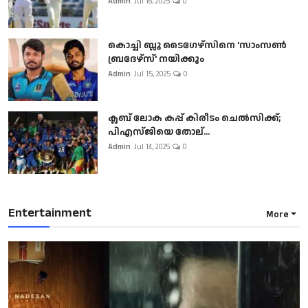
Admin
Jul 16, 2025
0
കൊച്ചി ബ്ലൂ ടൈഗേഴ്സിനെ 'സാംസൺ
ബ്രദേഴ്സ്' നയിക്കും
Admin
Jul 15, 2025
0
ക്ലബ് ലോക കപ്പ് കിരീടം ചെല്‍സിക്ക്;
പിഎസ്ജിയെ തോല്...
Admin
Jul 14, 2025
0
Entertainment
More