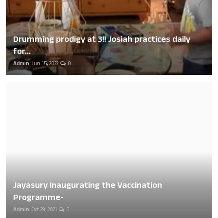
Drumming prodigy at 3!! Josiah practices daily
for...
Admin
Jun 15, 2022
0
Jayasury Inaugurating the Vaccination
Programme-
Admin
Oct 29, 2021
0