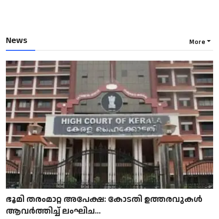
News
More
ഭൂമി തരംമാറ്റ അപേക്ഷ: കോടതി ഉത്തരവുകൾ
ആവർത്തിച്ച് ലംഘിച...