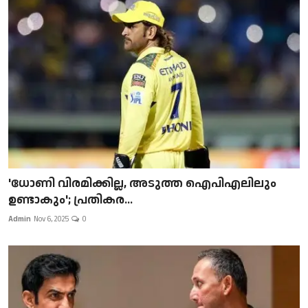
'ധോണി വിരമിക്കില്ല, അടുത്ത ഐപിഎലിലും
ഉണ്ടാകും'; പ്രതികര...
Admin
Nov 6, 2025
0