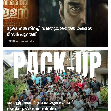
ദുരൂഹത നിറച്ച് 'വലതുവശത്തെ കള്ളന്‍'
ടീസര്‍ പുറത്ത്...
Admin
Jan 7, 2026
0
പൊളിറ്റിക്കല്‍ ഡ്രാമയുമായി ബി
ഉണ്ണികൃഷ്ണന്‍- നിവിന...