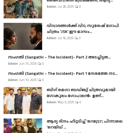
കൈവിടാതെ പ്രേക്ഷകർ, ആദ്യ...
Admin
Jul 28, 2025
0
വിവാദങ്ങൾക്ക് വിട; സുരേഷ് ഗോപി
ചിത്രം 'JSK' ഈ മാസം...
Admin
Jul 16, 2025
0
സംഗതി (Sangathi – The Incident)- Part 2 അടച്ചിട്ടത...
Admin
Jun 10, 2025
0
സംഗതി (Sangathi – The Incident)- Part 1 നേരത്തേ നട...
Admin
Jun 10, 2025
0
ബി​ഗ് മെഗാ ബഡ്ജറ്റ് ചിത്രവുമായി
ഗോകുലം ഗോപാലൻ- ഉണ്...
Admin
May 5, 2025
0
ആദ്യ ദിനം ഹിറ്റടിച്ച് 'റെട്രോ'; പിന്നാലെ
'റെയ്ഡ് ...