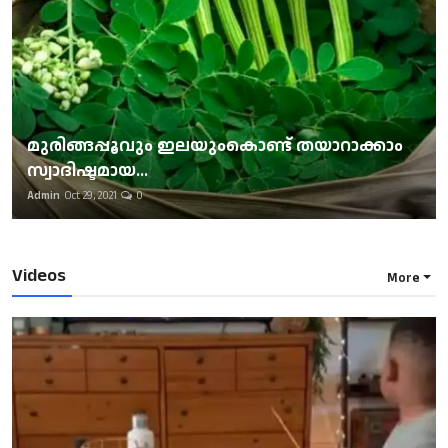
മുരിങ്ങപ്പൂവും ഇലയുംകൊണ്ട് തയാറാക്കാം
സ്വാദിഷ്ടമായ...
Admin
Oct 29, 2021
0
Videos
More