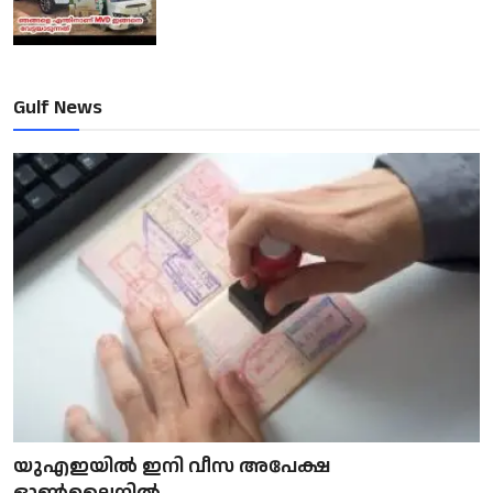
Gulf News
യുഎഇയിൽ ഇനി വീസ അപേക്ഷ
ഓൺലൈനിൽ