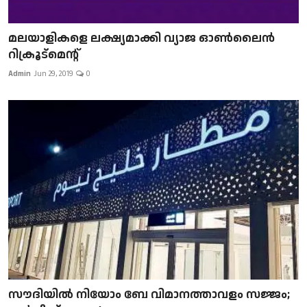
മലയാളികളെ ലക്ഷ്യമാക്കി വ്യാജ ഓൺലൈൻ
റിക്രൂട്മെന്റ്
Admin
Jun 29, 2019
0
സൗദിയിൽ നിയോം ബേ വിമാനത്താവളം സജ്ജം;