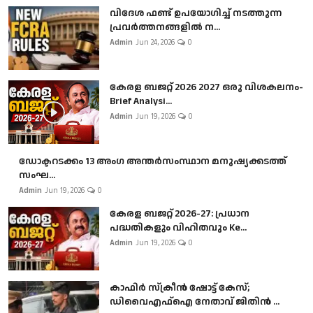
വിദേശ ഫണ്ട് ഉപയോഗിച്ച് നടത്തുന്ന
പ്രവർത്തനങ്ങളിൽ ന...
Admin
Jun 24, 2026
0
കേരള ബജറ്റ് 2026 2027 ഒരു വിശകലനം-
Brief Analysi...
Admin
Jun 19, 2026
0
ഡോക്ടറടക്കം 13 അംഗ അന്തർസംസ്ഥാന മനുഷ്യക്കടത്ത്
സംഘ...
Admin
Jun 19, 2026
0
കേരള ബജറ്റ് 2026-27: പ്രധാന
പദ്ധതികളും വിഹിതവും Ke...
Admin
Jun 19, 2026
0
കാഫിർ സ്‌ക്രീൻ ഷോട്ട് കേസ്;
ഡിവൈഎഫ്ഐ നേതാവ് ജിതിൻ ...