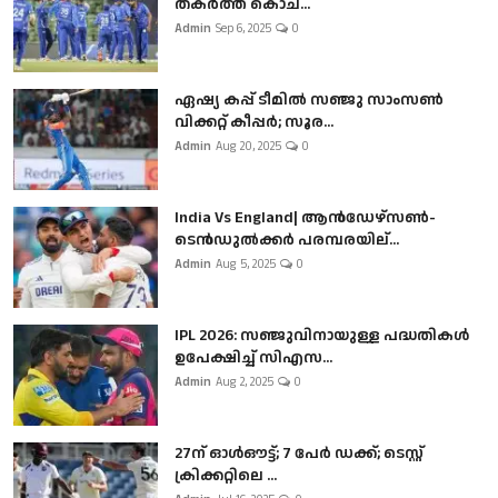
തകർത്ത് കൊച...
Admin
Sep 6, 2025
0
ഏഷ്യ കപ്പ് ടീമിൽ സഞ്ജു സാംസൺ
വിക്കറ്റ് കീപ്പർ; സൂര...
Admin
Aug 20, 2025
0
India Vs England| ആൻഡേഴ്സൺ-
ടെൻഡുല്‍ക്കർ പരമ്പരയില്...
Admin
Aug 5, 2025
0
IPL 2026: സഞ്ജുവിനായുള്ള പദ്ധതികൾ
ഉപേക്ഷിച്ച് സിഎസ...
Admin
Aug 2, 2025
0
27ന് ഓൾഔട്ട്; 7 പേർ ഡക്ക്; ടെസ്റ്റ്
ക്രിക്കറ്റിലെ ...