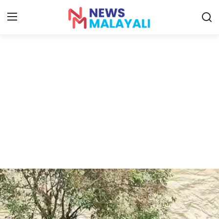
Home
Contact
Gallery
News
Travelers Vlog
Entertainment
Sports
Food