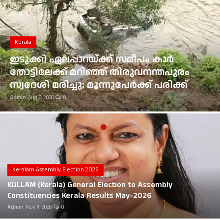
Gulf News
Loksabha Election 2024
Kerala
Technology
ഇടുക്കി ഏലപ്പാറയ്ക്ക് സമീപം കാർ
തോട്ടിലേക്ക് മറിഞ്ഞ് തിരുവനന്തപുരം
Health
സ്വദേശി മരിച്ചു; മൂന്നുപേർക്ക് പരിക്ക്
Admin
Aug 6, 2026
0
Jobs Mall
Automotive
Shop Online
Career
Keralam Assembly Election 2026
KOLLAM (Kerala) General Election to Assembly
Education
Constituencies Kerala Results May-2026
Admin
May 4, 2026
0
Business