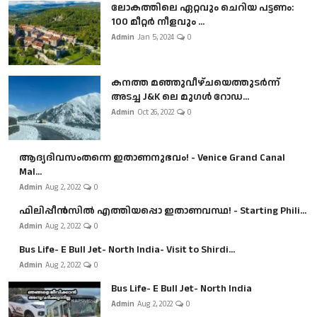
ലോകത്തിലെ ഏറ്റവും ചെറിയ പട്ടണം:
100 മീറ്റർ നീളവും ...
Admin
Jan 5, 2024
0
കനത്ത മഞ്ഞുവീഴ്ചയെത്തുടർന്ന്
അടച്ച J&K ലെ മുഗൾ റോഡ...
Admin
Oct 26, 2022
0
ആദ്യദിവസംതന്നെ ഇതാണനുഭവം! - Venice Grand Canal
Mal...
Admin
Aug 2, 2022
0
ഫിലിപ്പീൻസിൽ എത്തിയപ്പൊ ഇതാണവസ്ഥ! - Starting Phili...
Admin
Aug 2, 2022
0
Bus Life- E Bull Jet- North India- Visit to Shirdi...
Admin
Aug 2, 2022
0
Bus Life- E Bull Jet- North India
Admin
Aug 2, 2022
0