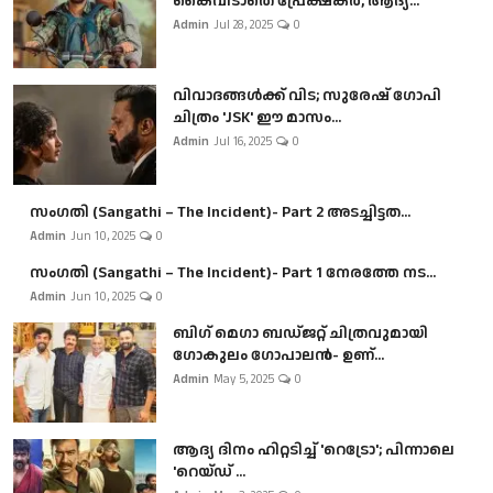
കൈവിടാതെ പ്രേക്ഷകർ, ആദ്യ...
Admin
Jul 28, 2025
0
വിവാദങ്ങൾക്ക് വിട; സുരേഷ് ഗോപി
ചിത്രം 'JSK' ഈ മാസം...
Admin
Jul 16, 2025
0
സംഗതി (Sangathi – The Incident)- Part 2 അടച്ചിട്ടത...
Admin
Jun 10, 2025
0
സംഗതി (Sangathi – The Incident)- Part 1 നേരത്തേ നട...
Admin
Jun 10, 2025
0
ബി​ഗ് മെഗാ ബഡ്ജറ്റ് ചിത്രവുമായി
ഗോകുലം ഗോപാലൻ- ഉണ്...
Admin
May 5, 2025
0
ആദ്യ ദിനം ഹിറ്റടിച്ച് 'റെട്രോ'; പിന്നാലെ
'റെയ്ഡ് ...