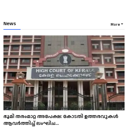
News
More
ഭൂമി തരംമാറ്റ അപേക്ഷ: കോടതി ഉത്തരവുകൾ
ആവർത്തിച്ച് ലംഘിച...