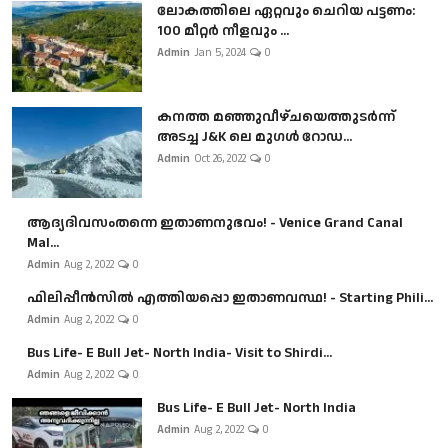
ലോകത്തിലെ ഏറ്റവും ചെറിയ പട്ടണം:
100 മീറ്റർ നീളവും ...
Admin
Jan 5, 2024
0
കനത്ത മഞ്ഞുവീഴ്ചയെത്തുടർന്ന്
അടച്ച J&K ലെ മുഗൾ റോഡ...
Admin
Oct 26, 2022
0
ആദ്യദിവസംതന്നെ ഇതാണനുഭവം! - Venice Grand Canal
Mal...
Admin
Aug 2, 2022
0
ഫിലിപ്പീൻസിൽ എത്തിയപ്പൊ ഇതാണവസ്ഥ! - Starting Phili...
Admin
Aug 2, 2022
0
Bus Life- E Bull Jet- North India- Visit to Shirdi...
Admin
Aug 2, 2022
0
Bus Life- E Bull Jet- North India
Admin
Aug 2, 2022
0