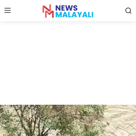
Home
Contact
Gallery
News
Travelers Vlog
Entertainment
Sports
Food