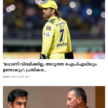
'ധോണി വിരമിക്കില്ല, അടുത്ത ഐപിഎലിലും
ഉണ്ടാകും'; പ്രതികര...
Admin
Nov 6, 2025
0