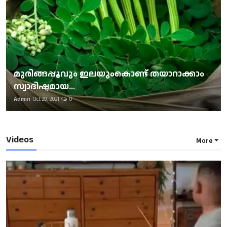
മുരിങ്ങപ്പൂവും ഇലയുംകൊണ്ട് തയാറാക്കാം
സ്വാദിഷ്ടമായ...
Admin
Oct 29, 2021
0
Videos
More