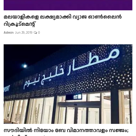
മലയാളികളെ ലക്ഷ്യമാക്കി വ്യാജ ഓൺലൈൻ
റിക്രൂട്മെന്റ്
Admin
Jun 29, 2019
0
സൗദിയിൽ നിയോം ബേ വിമാനത്താവളം സജ്ജം;