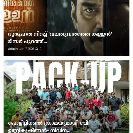
ദുരൂഹത നിറച്ച് 'വലതുവശത്തെ കള്ളന്‍'
ടീസര്‍ പുറത്ത്...
Admin
Jan 7, 2026
0
പൊളിറ്റിക്കല്‍ ഡ്രാമയുമായി ബി
ഉണ്ണികൃഷ്ണന്‍- നിവിന...