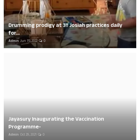
Drumming prodigy at 3!! Josiah practices daily
for...
Admin
Jun 15, 2022
0
Jayasury Inaugurating the Vaccination
Programme-
Admin
Oct 29, 2021
0