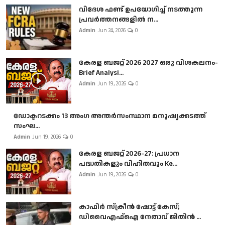
വിദേശ ഫണ്ട് ഉപയോഗിച്ച് നടത്തുന്ന
പ്രവർത്തനങ്ങളിൽ ന...
Admin
Jun 24, 2026
0
കേരള ബജറ്റ് 2026 2027 ഒരു വിശകലനം-
Brief Analysi...
Admin
Jun 19, 2026
0
ഡോക്ടറടക്കം 13 അംഗ അന്തർസംസ്ഥാന മനുഷ്യക്കടത്ത്
സംഘ...
Admin
Jun 19, 2026
0
കേരള ബജറ്റ് 2026-27: പ്രധാന
പദ്ധതികളും വിഹിതവും Ke...
Admin
Jun 19, 2026
0
കാഫിർ സ്‌ക്രീൻ ഷോട്ട് കേസ്;
ഡിവൈഎഫ്ഐ നേതാവ് ജിതിൻ ...