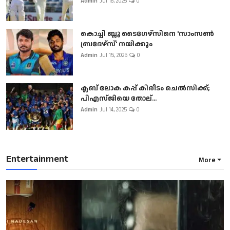
Admin
Jul 16, 2025
0
കൊച്ചി ബ്ലൂ ടൈഗേഴ്സിനെ 'സാംസൺ
ബ്രദേഴ്സ്' നയിക്കും
Admin
Jul 15, 2025
0
ക്ലബ് ലോക കപ്പ് കിരീടം ചെല്‍സിക്ക്;
പിഎസ്ജിയെ തോല്...
Admin
Jul 14, 2025
0
Entertainment
More