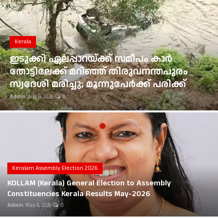
Gulf News
Loksabha Election 2024
Kerala
Technology
ഇടുക്കി ഏലപ്പാറയ്ക്ക് സമീപം കാർ
തോട്ടിലേക്ക് മറിഞ്ഞ് തിരുവനന്തപുരം
Health
സ്വദേശി മരിച്ചു; മൂന്നുപേർക്ക് പരിക്ക്
Admin
Aug 6, 2026
0
Jobs Mall
Automotive
Shop Online
Career
Keralam Assembly Election 2026
KOLLAM (Kerala) General Election to Assembly
Education
Constituencies Kerala Results May-2026
Admin
May 4, 2026
0
Business