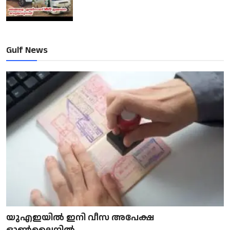
Gulf News
യുഎഇയിൽ ഇനി വീസ അപേക്ഷ
ഓൺലൈനിൽ