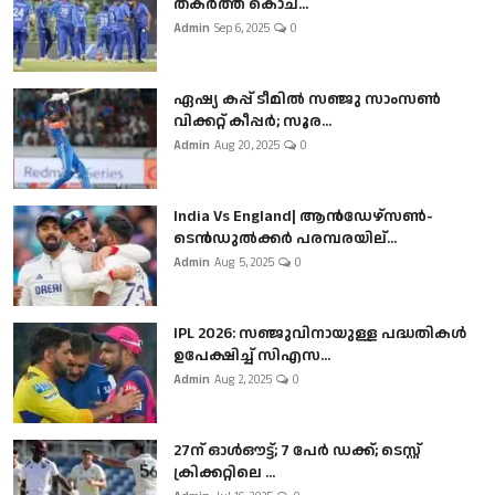
തകർത്ത് കൊച...
Admin
Sep 6, 2025
0
ഏഷ്യ കപ്പ് ടീമിൽ സഞ്ജു സാംസൺ
വിക്കറ്റ് കീപ്പർ; സൂര...
Admin
Aug 20, 2025
0
India Vs England| ആൻഡേഴ്സൺ-
ടെൻഡുല്‍ക്കർ പരമ്പരയില്...
Admin
Aug 5, 2025
0
IPL 2026: സഞ്ജുവിനായുള്ള പദ്ധതികൾ
ഉപേക്ഷിച്ച് സിഎസ...
Admin
Aug 2, 2025
0
27ന് ഓൾഔട്ട്; 7 പേർ ഡക്ക്; ടെസ്റ്റ്
ക്രിക്കറ്റിലെ ...