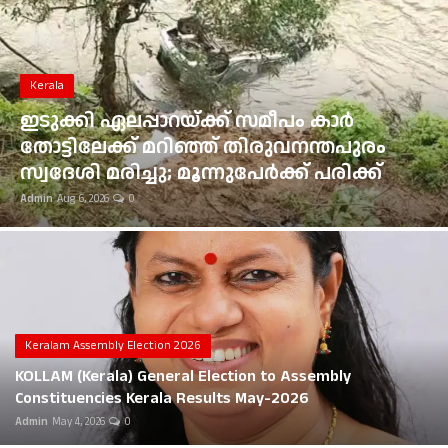
Gulf News
Loksabha Election 2024
Kerala
Technology
ഇടുക്കി ഏലപ്പാറയ്ക്ക് സമീപം കാർ
തോട്ടിലേക്ക് മറിഞ്ഞ് തിരുവനന്തപുരം
Health
സ്വദേശി മരിച്ചു; മൂന്നുപേർക്ക് പരിക്ക്
Admin
Aug 6, 2026
0
Jobs Mall
Automotive
Shop Online
Career
Keralam Assembly Election 2026
KOLLAM (Kerala) General Election to Assembly
Education
Constituencies Kerala Results May-2026
Admin
May 4, 2026
0
Business