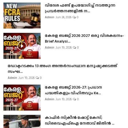
വിദേശ ഫണ്ട് ഉപയോഗിച്ച് നടത്തുന്ന
പ്രവർത്തനങ്ങളിൽ ന...
Admin
Jun 24, 2026
0
കേരള ബജറ്റ് 2026 2027 ഒരു വിശകലനം-
Brief Analysi...
Admin
Jun 19, 2026
0
ഡോക്ടറടക്കം 13 അംഗ അന്തർസംസ്ഥാന മനുഷ്യക്കടത്ത്
സംഘ...
Admin
Jun 19, 2026
0
കേരള ബജറ്റ് 2026-27: പ്രധാന
പദ്ധതികളും വിഹിതവും Ke...
Admin
Jun 19, 2026
0
കാഫിർ സ്‌ക്രീൻ ഷോട്ട് കേസ്;
ഡിവൈഎഫ്ഐ നേതാവ് ജിതിൻ ...