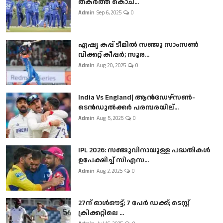
തകർത്ത് കൊച...
Admin
Sep 6, 2025
0
ഏഷ്യ കപ്പ് ടീമിൽ സഞ്ജു സാംസൺ
വിക്കറ്റ് കീപ്പർ; സൂര...
Admin
Aug 20, 2025
0
India Vs England| ആൻഡേഴ്സൺ-
ടെൻഡുല്‍ക്കർ പരമ്പരയില്...
Admin
Aug 5, 2025
0
IPL 2026: സഞ്ജുവിനായുള്ള പദ്ധതികൾ
ഉപേക്ഷിച്ച് സിഎസ...
Admin
Aug 2, 2025
0
27ന് ഓൾഔട്ട്; 7 പേർ ഡക്ക്; ടെസ്റ്റ്
ക്രിക്കറ്റിലെ ...