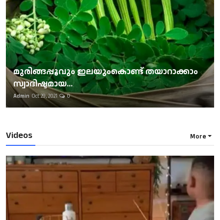
മുരിങ്ങപ്പൂവും ഇലയുംകൊണ്ട് തയാറാക്കാം
സ്വാദിഷ്ടമായ...
Admin
Oct 29, 2021
0
Videos
More