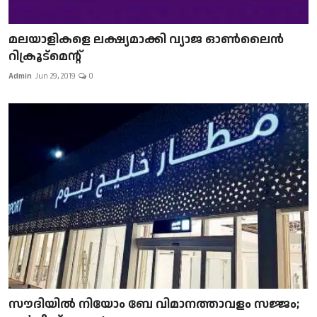
മലയാളികളെ ലക്ഷ്യമാക്കി വ്യാജ ഓൺലൈൻ
റിക്രൂട്മെന്റ്
Admin
Jun 29, 2019
0
സൗദിയിൽ നിയോം ബേ വിമാനത്താവളം സജ്ജം;