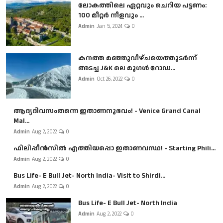
ലോകത്തിലെ ഏറ്റവും ചെറിയ പട്ടണം:
100 മീറ്റർ നീളവും ...
Admin
Jan 5, 2024
0
കനത്ത മഞ്ഞുവീഴ്ചയെത്തുടർന്ന്
അടച്ച J&K ലെ മുഗൾ റോഡ...
Admin
Oct 26, 2022
0
ആദ്യദിവസംതന്നെ ഇതാണനുഭവം! - Venice Grand Canal
Mal...
Admin
Aug 2, 2022
0
ഫിലിപ്പീൻസിൽ എത്തിയപ്പൊ ഇതാണവസ്ഥ! - Starting Phili...
Admin
Aug 2, 2022
0
Bus Life- E Bull Jet- North India- Visit to Shirdi...
Admin
Aug 2, 2022
0
Bus Life- E Bull Jet- North India
Admin
Aug 2, 2022
0