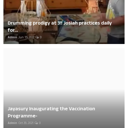
Drumming prodigy at 3!! Josiah practices daily
for...
Admin
Jun 15, 2022
0
Jayasury Inaugurating the Vaccination
Programme-
Admin
Oct 29, 2021
0