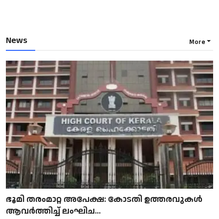
News
More
ഭൂമി തരംമാറ്റ അപേക്ഷ: കോടതി ഉത്തരവുകൾ
ആവർത്തിച്ച് ലംഘിച...