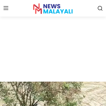
Home
Contact
Gallery
News
Travelers Vlog
Entertainment
Sports
Food