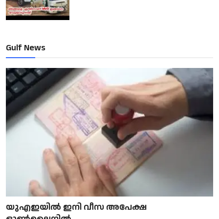
Gulf News
യുഎഇയിൽ ഇനി വീസ അപേക്ഷ
ഓൺലൈനിൽ