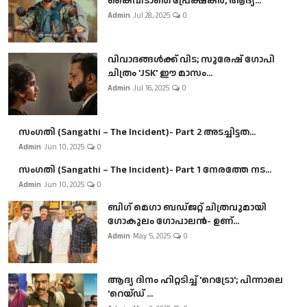
കൈവിടാതെ പ്രേക്ഷകർ, ആദ്യ...
Admin
Jul 28, 2025
0
വിവാദങ്ങൾക്ക് വിട; സുരേഷ് ഗോപി
ചിത്രം 'JSK' ഈ മാസം...
Admin
Jul 16, 2025
0
സംഗതി (Sangathi – The Incident)- Part 2 അടച്ചിട്ടത...
Admin
Jun 10, 2025
0
സംഗതി (Sangathi – The Incident)- Part 1 നേരത്തേ നട...
Admin
Jun 10, 2025
0
ബി​ഗ് മെഗാ ബഡ്ജറ്റ് ചിത്രവുമായി
ഗോകുലം ഗോപാലൻ- ഉണ്...
Admin
May 5, 2025
0
ആദ്യ ദിനം ഹിറ്റടിച്ച് 'റെട്രോ'; പിന്നാലെ
'റെയ്ഡ് ...