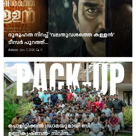
ദുരൂഹത നിറച്ച് 'വലതുവശത്തെ കള്ളന്‍'
ടീസര്‍ പുറത്ത്...
Admin
Jan 7, 2026
0
പൊളിറ്റിക്കല്‍ ഡ്രാമയുമായി ബി
ഉണ്ണികൃഷ്ണന്‍- നിവിന...