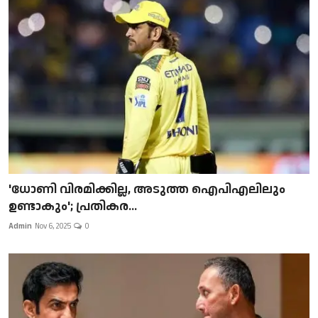
'ധോണി വിരമിക്കില്ല, അടുത്ത ഐപിഎലിലും
ഉണ്ടാകും'; പ്രതികര...
Admin
Nov 6, 2025
0