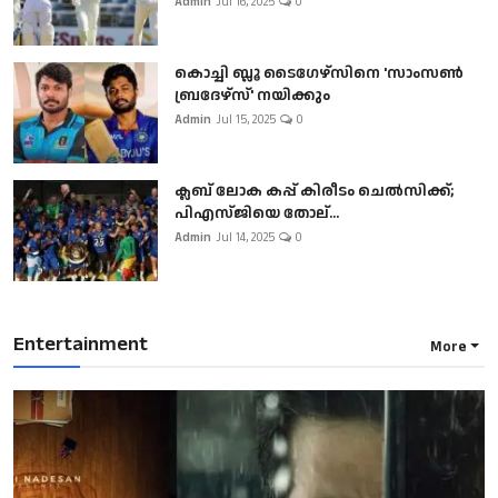
Admin
Jul 16, 2025
0
കൊച്ചി ബ്ലൂ ടൈഗേഴ്സിനെ 'സാംസൺ
ബ്രദേഴ്സ്' നയിക്കും
Admin
Jul 15, 2025
0
ക്ലബ് ലോക കപ്പ് കിരീടം ചെല്‍സിക്ക്;
പിഎസ്ജിയെ തോല്...
Admin
Jul 14, 2025
0
Entertainment
More