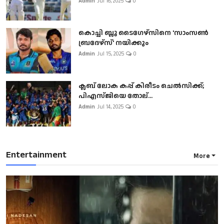
Admin
Jul 16, 2025
0
കൊച്ചി ബ്ലൂ ടൈഗേഴ്സിനെ 'സാംസൺ
ബ്രദേഴ്സ്' നയിക്കും
Admin
Jul 15, 2025
0
ക്ലബ് ലോക കപ്പ് കിരീടം ചെല്‍സിക്ക്;
പിഎസ്ജിയെ തോല്...
Admin
Jul 14, 2025
0
Entertainment
More