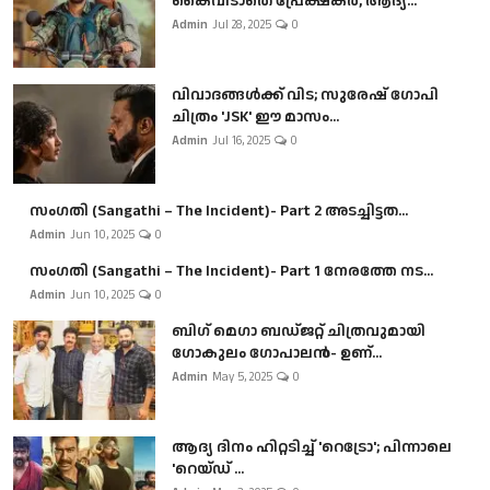
കൈവിടാതെ പ്രേക്ഷകർ, ആദ്യ...
Admin
Jul 28, 2025
0
വിവാദങ്ങൾക്ക് വിട; സുരേഷ് ഗോപി
ചിത്രം 'JSK' ഈ മാസം...
Admin
Jul 16, 2025
0
സംഗതി (Sangathi – The Incident)- Part 2 അടച്ചിട്ടത...
Admin
Jun 10, 2025
0
സംഗതി (Sangathi – The Incident)- Part 1 നേരത്തേ നട...
Admin
Jun 10, 2025
0
ബി​ഗ് മെഗാ ബഡ്ജറ്റ് ചിത്രവുമായി
ഗോകുലം ഗോപാലൻ- ഉണ്...
Admin
May 5, 2025
0
ആദ്യ ദിനം ഹിറ്റടിച്ച് 'റെട്രോ'; പിന്നാലെ
'റെയ്ഡ് ...