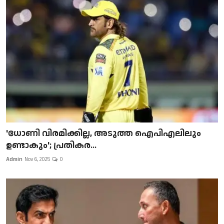
'ധോണി വിരമിക്കില്ല, അടുത്ത ഐപിഎലിലും
ഉണ്ടാകും'; പ്രതികര...
Admin
Nov 6, 2025
0