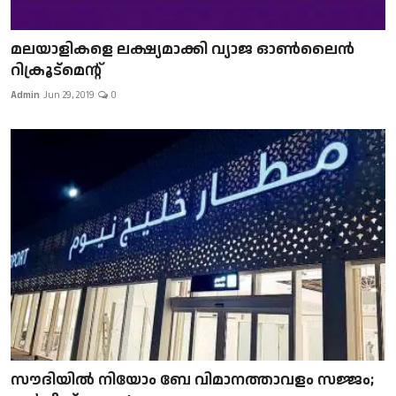
മലയാളികളെ ലക്ഷ്യമാക്കി വ്യാജ ഓൺലൈൻ
റിക്രൂട്മെന്റ്
Admin
Jun 29, 2019
0
സൗദിയിൽ നിയോം ബേ വിമാനത്താവളം സജ്ജം;