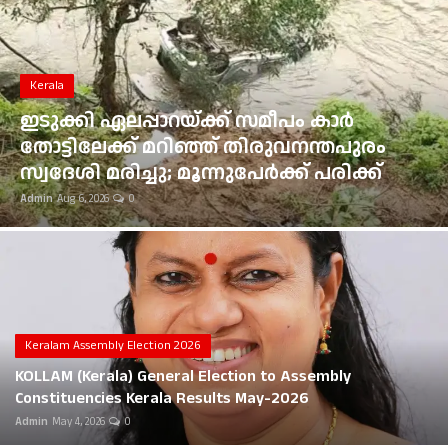
Gulf News
Loksabha Election 2024
Kerala
Technology
ഇടുക്കി ഏലപ്പാറയ്ക്ക് സമീപം കാർ
തോട്ടിലേക്ക് മറിഞ്ഞ് തിരുവനന്തപുരം
Health
സ്വദേശി മരിച്ചു; മൂന്നുപേർക്ക് പരിക്ക്
Admin
Aug 6, 2026
0
Jobs Mall
Automotive
Shop Online
Career
Keralam Assembly Election 2026
KOLLAM (Kerala) General Election to Assembly
Education
Constituencies Kerala Results May-2026
Admin
May 4, 2026
0
Business