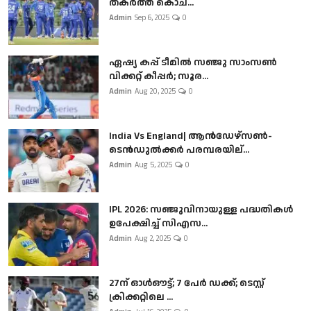
തകർത്ത് കൊച...
Admin
Sep 6, 2025
0
ഏഷ്യ കപ്പ് ടീമിൽ സഞ്ജു സാംസൺ
വിക്കറ്റ് കീപ്പർ; സൂര...
Admin
Aug 20, 2025
0
India Vs England| ആൻഡേഴ്സൺ-
ടെൻഡുല്‍ക്കർ പരമ്പരയില്...
Admin
Aug 5, 2025
0
IPL 2026: സഞ്ജുവിനായുള്ള പദ്ധതികൾ
ഉപേക്ഷിച്ച് സിഎസ...
Admin
Aug 2, 2025
0
27ന് ഓൾഔട്ട്; 7 പേർ ഡക്ക്; ടെസ്റ്റ്
ക്രിക്കറ്റിലെ ...