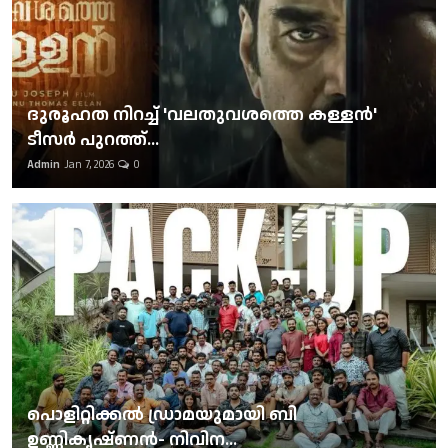
ദുരൂഹത നിറച്ച് 'വലതുവശത്തെ കള്ളന്‍'
ടീസര്‍ പുറത്ത്...
Admin
Jan 7, 2026
0
പൊളിറ്റിക്കല്‍ ഡ്രാമയുമായി ബി
ഉണ്ണികൃഷ്ണന്‍- നിവിന...