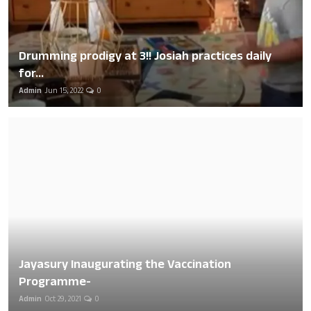
Drumming prodigy at 3!! Josiah practices daily
for...
Admin
Jun 15, 2022
0
Jayasury Inaugurating the Vaccination
Programme-
Admin
Oct 29, 2021
0