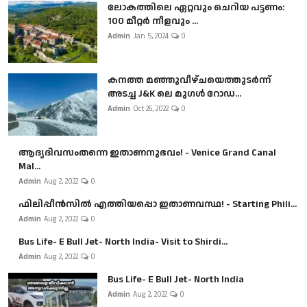
ലോകത്തിലെ ഏറ്റവും ചെറിയ പട്ടണം:
100 മീറ്റർ നീളവും ...
Admin
Jan 5, 2024
0
കനത്ത മഞ്ഞുവീഴ്ചയെത്തുടർന്ന്
അടച്ച J&K ലെ മുഗൾ റോഡ...
Admin
Oct 26, 2022
0
ആദ്യദിവസംതന്നെ ഇതാണനുഭവം! - Venice Grand Canal
Mal...
Admin
Aug 2, 2022
0
ഫിലിപ്പീൻസിൽ എത്തിയപ്പൊ ഇതാണവസ്ഥ! - Starting Phili...
Admin
Aug 2, 2022
0
Bus Life- E Bull Jet- North India- Visit to Shirdi...
Admin
Aug 2, 2022
0
Bus Life- E Bull Jet- North India
Admin
Aug 2, 2022
0