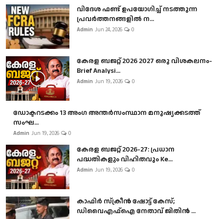
വിദേശ ഫണ്ട് ഉപയോഗിച്ച് നടത്തുന്ന
പ്രവർത്തനങ്ങളിൽ ന...
Admin
Jun 24, 2026
0
കേരള ബജറ്റ് 2026 2027 ഒരു വിശകലനം-
Brief Analysi...
Admin
Jun 19, 2026
0
ഡോക്ടറടക്കം 13 അംഗ അന്തർസംസ്ഥാന മനുഷ്യക്കടത്ത്
സംഘ...
Admin
Jun 19, 2026
0
കേരള ബജറ്റ് 2026-27: പ്രധാന
പദ്ധതികളും വിഹിതവും Ke...
Admin
Jun 19, 2026
0
കാഫിർ സ്‌ക്രീൻ ഷോട്ട് കേസ്;
ഡിവൈഎഫ്ഐ നേതാവ് ജിതിൻ ...