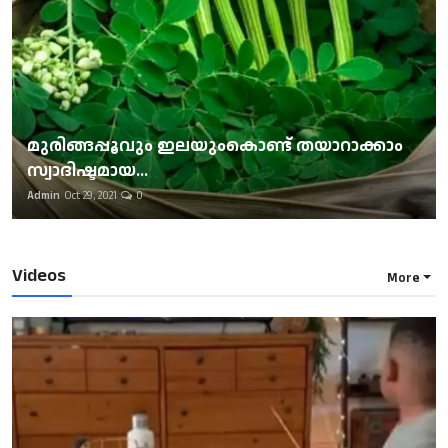
മുരിങ്ങപ്പൂവും ഇലയുംകൊണ്ട് തയാറാക്കാം
സ്വാദിഷ്ടമായ...
Admin
Oct 29, 2021
0
Videos
More