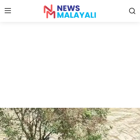
Home
Contact
Gallery
News
Travelers Vlog
Entertainment
Sports
Food