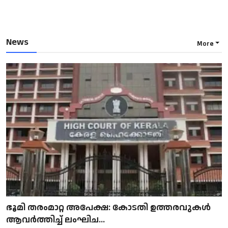
News
More
ഭൂമി തരംമാറ്റ അപേക്ഷ: കോടതി ഉത്തരവുകൾ
ആവർത്തിച്ച് ലംഘിച...