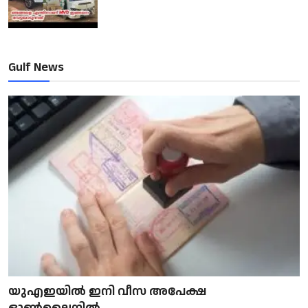
Gulf News
യുഎഇയിൽ ഇനി വീസ അപേക്ഷ
ഓൺലൈനിൽ