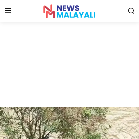
Home
Contact
Gallery
News
Travelers Vlog
Entertainment
Sports
Food