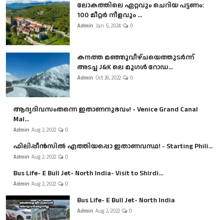
ലോകത്തിലെ ഏറ്റവും ചെറിയ പട്ടണം:
100 മീറ്റർ നീളവും ...
Admin
Jan 5, 2024
0
കനത്ത മഞ്ഞുവീഴ്ചയെത്തുടർന്ന്
അടച്ച J&K ലെ മുഗൾ റോഡ...
Admin
Oct 26, 2022
0
ആദ്യദിവസംതന്നെ ഇതാണനുഭവം! - Venice Grand Canal
Mal...
Admin
Aug 2, 2022
0
ഫിലിപ്പീൻസിൽ എത്തിയപ്പൊ ഇതാണവസ്ഥ! - Starting Phili...
Admin
Aug 2, 2022
0
Bus Life- E Bull Jet- North India- Visit to Shirdi...
Admin
Aug 2, 2022
0
Bus Life- E Bull Jet- North India
Admin
Aug 2, 2022
0