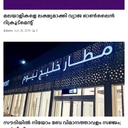
മലയാളികളെ ലക്ഷ്യമാക്കി വ്യാജ ഓൺലൈൻ
റിക്രൂട്മെന്റ്
Admin
Jun 29, 2019
0
സൗദിയിൽ നിയോം ബേ വിമാനത്താവളം സജ്ജം;