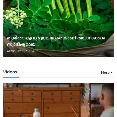
മുരിങ്ങപ്പൂവും ഇലയുംകൊണ്ട് തയാറാക്കാം
സ്വാദിഷ്ടമായ...
Admin
Oct 29, 2021
0
Videos
More