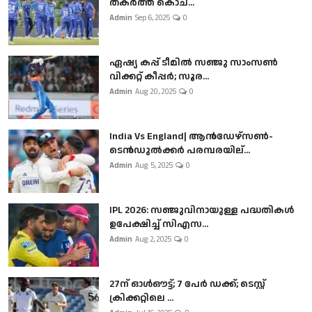
തകർത്ത് കൊച...
Admin
Sep 6, 2025
0
ഏഷ്യ കപ്പ് ടീമിൽ സഞ്ജു സാംസൺ
വിക്കറ്റ് കീപ്പർ; സൂര...
Admin
Aug 20, 2025
0
India Vs England| ആൻഡേഴ്സൺ-
ടെൻഡുല്‍ക്കർ പരമ്പരയില്...
Admin
Aug 5, 2025
0
IPL 2026: സഞ്ജുവിനായുള്ള പദ്ധതികൾ
ഉപേക്ഷിച്ച് സിഎസ...
Admin
Aug 2, 2025
0
27ന് ഓൾഔട്ട്; 7 പേർ ഡക്ക്; ടെസ്റ്റ്
ക്രിക്കറ്റിലെ ...