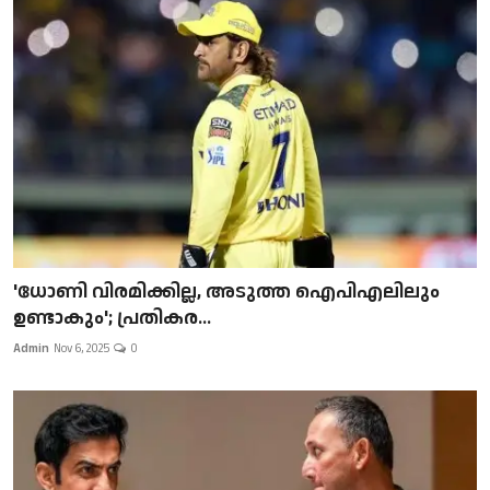
'ധോണി വിരമിക്കില്ല, അടുത്ത ഐപിഎലിലും
ഉണ്ടാകും'; പ്രതികര...
Admin
Nov 6, 2025
0