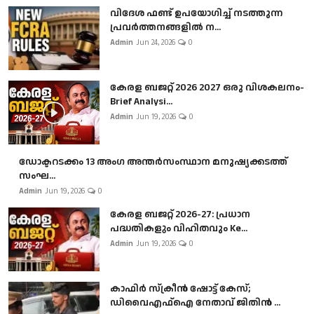
വിദേശ ഫണ്ട് ഉപയോഗിച്ച് നടത്തുന്ന
പ്രവർത്തനങ്ങളിൽ ന...
Admin
Jun 24, 2026
0
കേരള ബജറ്റ് 2026 2027 ഒരു വിശകലനം-
Brief Analysi...
Admin
Jun 19, 2026
0
ഡോക്ടറടക്കം 13 അംഗ അന്തർസംസ്ഥാന മനുഷ്യക്കടത്ത്
സംഘ...
Admin
Jun 19, 2026
0
കേരള ബജറ്റ് 2026-27: പ്രധാന
പദ്ധതികളും വിഹിതവും Ke...
Admin
Jun 19, 2026
0
കാഫിർ സ്‌ക്രീൻ ഷോട്ട് കേസ്;
ഡിവൈഎഫ്ഐ നേതാവ് ജിതിൻ ...