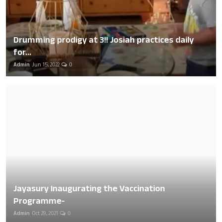
Drumming prodigy at 3!! Josiah practices daily
for...
Admin
Jun 15, 2022
0
Jayasury Inaugurating the Vaccination
Programme-
Admin
Oct 29, 2021
0