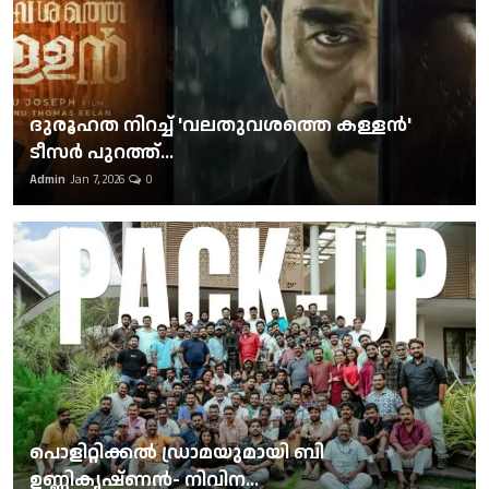
ദുരൂഹത നിറച്ച് 'വലതുവശത്തെ കള്ളന്‍'
ടീസര്‍ പുറത്ത്...
Admin
Jan 7, 2026
0
പൊളിറ്റിക്കല്‍ ഡ്രാമയുമായി ബി
ഉണ്ണികൃഷ്ണന്‍- നിവിന...