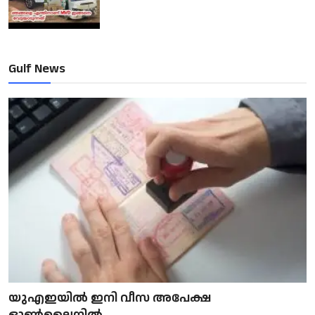
Gulf News
യുഎഇയിൽ ഇനി വീസ അപേക്ഷ
ഓൺലൈനിൽ