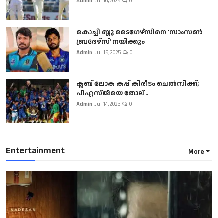
Admin
Jul 16, 2025
0
കൊച്ചി ബ്ലൂ ടൈഗേഴ്സിനെ 'സാംസൺ
ബ്രദേഴ്സ്' നയിക്കും
Admin
Jul 15, 2025
0
ക്ലബ് ലോക കപ്പ് കിരീടം ചെല്‍സിക്ക്;
പിഎസ്ജിയെ തോല്...
Admin
Jul 14, 2025
0
Entertainment
More