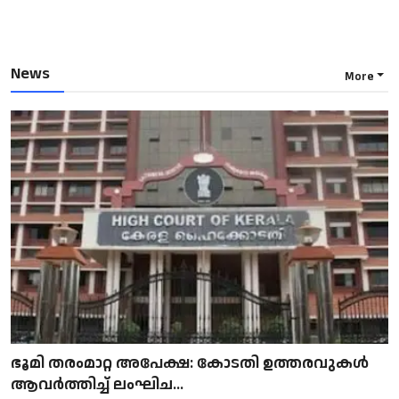
News
More
ഭൂമി തരംമാറ്റ അപേക്ഷ: കോടതി ഉത്തരവുകൾ
ആവർത്തിച്ച് ലംഘിച...