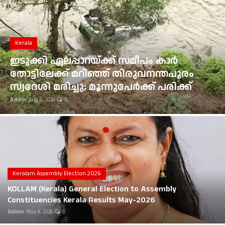
Gulf News
Loksabha Election 2024
Kerala
Technology
ഇടുക്കി ഏലപ്പാറയ്ക്ക് സമീപം കാർ
തോട്ടിലേക്ക് മറിഞ്ഞ് തിരുവനന്തപുരം
Health
സ്വദേശി മരിച്ചു; മൂന്നുപേർക്ക് പരിക്ക്
Admin
Aug 6, 2026
0
Jobs Mall
Automotive
Shop Online
Career
Keralam Assembly Election 2026
KOLLAM (Kerala) General Election to Assembly
Education
Constituencies Kerala Results May-2026
Admin
May 4, 2026
0
Business