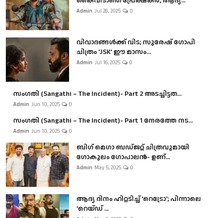
കൈവിടാതെ പ്രേക്ഷകർ, ആദ്യ...
Admin
Jul 28, 2025
0
വിവാദങ്ങൾക്ക് വിട; സുരേഷ് ഗോപി
ചിത്രം 'JSK' ഈ മാസം...
Admin
Jul 16, 2025
0
സംഗതി (Sangathi – The Incident)- Part 2 അടച്ചിട്ടത...
Admin
Jun 10, 2025
0
സംഗതി (Sangathi – The Incident)- Part 1 നേരത്തേ നട...
Admin
Jun 10, 2025
0
ബി​ഗ് മെഗാ ബഡ്ജറ്റ് ചിത്രവുമായി
ഗോകുലം ഗോപാലൻ- ഉണ്...
Admin
May 5, 2025
0
ആദ്യ ദിനം ഹിറ്റടിച്ച് 'റെട്രോ'; പിന്നാലെ
'റെയ്ഡ് ...