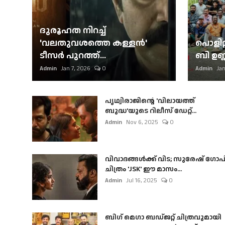
ദുരൂഹത നിറച്ച്
'വലതുവശത്തെ കള്ളന്‍'
പൊളിറ്
ടീസര്‍ പുറത്ത്...
ബി ഉണ്
Admin
Jan 7, 2026
0
Admin
Jan
പൃഥ്വിരാജിന്റെ 'വിലായത്ത്
ബുദ്ധ'യുടെ റിലീസ് ഡേറ്റ്...
Admin
Nov 6, 2025
0
വിവാദങ്ങൾക്ക് വിട; സുരേഷ് ഗോപ
ചിത്രം 'JSK' ഈ മാസം...
Admin
Jul 16, 2025
0
ബി​ഗ് മെഗാ ബഡ്ജറ്റ് ചിത്രവുമായി