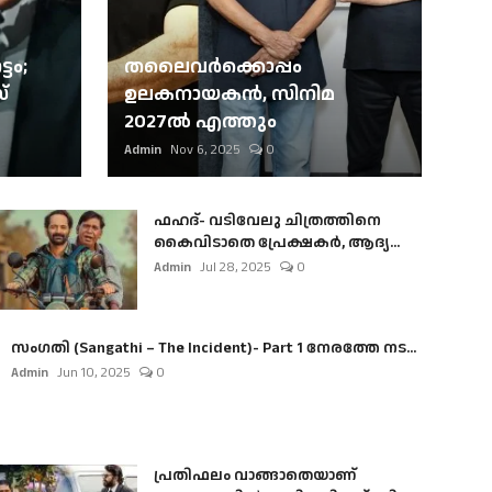
ടം;
തലൈവര്‍ക്കൊപ്പം
്
ഉലകനായകന്‍, സിനിമ
2027ല്‍ എത്തും
Admin
Nov 6, 2025
0
ഫഹദ്- വടിവേലു ചിത്രത്തിനെ
കൈവിടാതെ പ്രേക്ഷകർ, ആദ്യ...
Admin
Jul 28, 2025
0
സംഗതി (Sangathi – The Incident)- Part 1 നേരത്തേ നട...
Admin
Jun 10, 2025
0
പ്രതിഫലം വാങ്ങാതെയാണ്