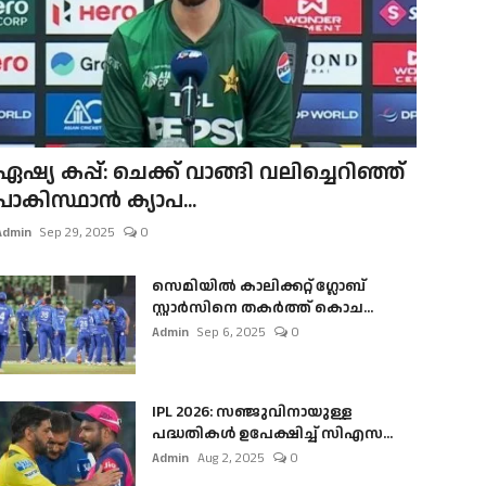
ഏഷ്യ കപ്പ്: ചെക്ക് വാങ്ങി വലിച്ചെറിഞ്ഞ്
പാകിസ്ഥാൻ ക്യാപ...
Admin
Sep 29, 2025
0
സെമിയിൽ കാലിക്കറ്റ് ഗ്ലോബ്
സ്റ്റാർസിനെ തകർത്ത് കൊച...
Admin
Sep 6, 2025
0
IPL 2026: സഞ്ജുവിനായുള്ള
പദ്ധതികൾ ഉപേക്ഷിച്ച് സിഎസ...
Admin
Aug 2, 2025
0