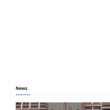
Local News
Earn Money
Tutorials
Malayalam
News