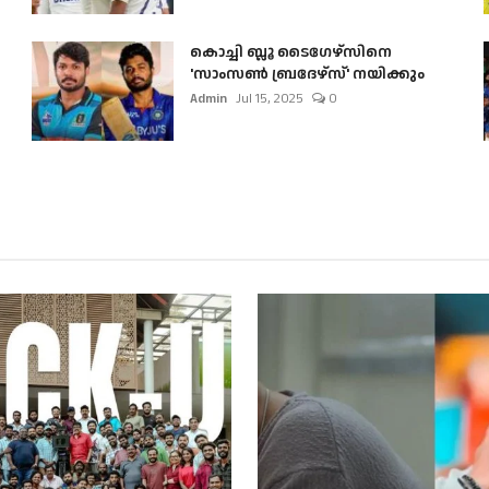
കൊച്ചി ബ്ലൂ ടൈഗേഴ്സിനെ
'സാംസൺ ബ്രദേഴ്സ്' നയിക്കും
Admin
Jul 15, 2025
0