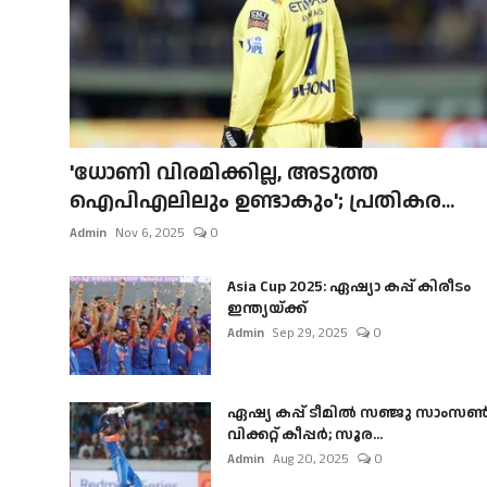
'ധോണി വിരമിക്കില്ല, അടുത്ത
ഐപിഎലിലും ഉണ്ടാകും'; പ്രതികര...
Admin
Nov 6, 2025
0
Asia Cup 2025: ഏഷ്യാ കപ്പ് കിരീടം
ഇന്ത്യയ്ക്ക്
Admin
Sep 29, 2025
0
ഏഷ്യ കപ്പ് ടീമിൽ സഞ്ജു സാംസ
വിക്കറ്റ് കീപ്പർ; സൂര...
Admin
Aug 20, 2025
0