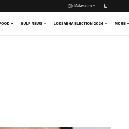
Malayalam
FOOD
GULF NEWS
LOKSABHA ELECTION 2024
MORE