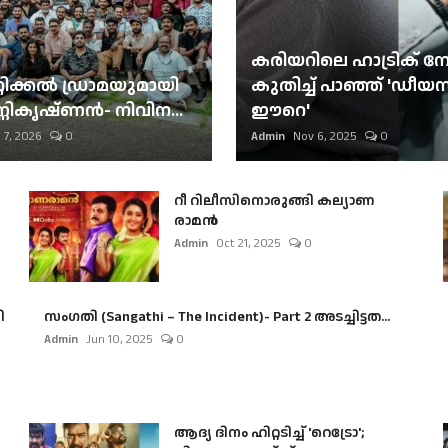
കരിയറിലെ ഹാട്രിക് നേട്
റിക്കല്‍ ഡ്രാമയുമായി
കുതിച്ച് പാഞ്ഞ് 'ഡീയസ
ണികൃഷ്ണന്‍- നിവിന...
ഈറെ'
 7, 2026
0
Admin
Nov 6, 2025
0
റീ റിലീസിനൊരുങ്ങി കല്യാണ
രാമൻ
Admin
Oct 21, 2025
0
ി
സംഗതി (Sangathi – The Incident)- Part 2 അടച്ചിട്ടത...
Admin
Jun 10, 2025
0
ആദ്യ ദിനം ഹിറ്റടിച്ച് 'റെട്രോ';