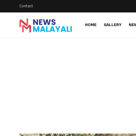
Contact
HOME
GALLERY
NE
Home
Contact
Gallery
News
Travelers Vlog
Entertainment
Sports
Food