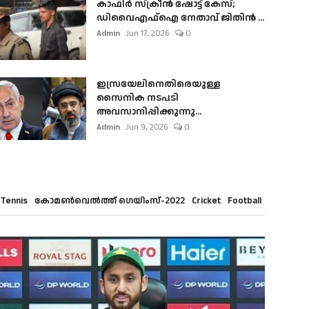
കാഫിർ സ്‌ക്രീൻ ഷോട്ട് കേസ്;
ഡിവൈഎഫ്ഐ നേതാവ് ജിതിൻ ...
Admin
Jun 17, 2026
0
ഇസ്രയേലിനെതിരെയുള്ള
സൈനിക നടപടി
അവസാനിപ്പിക്കുന്നു...
Admin
Jun 9, 2026
0
Tennis
കോമൺവെൽത്ത് ഗെയിംസ്-2022
Cricket
Football