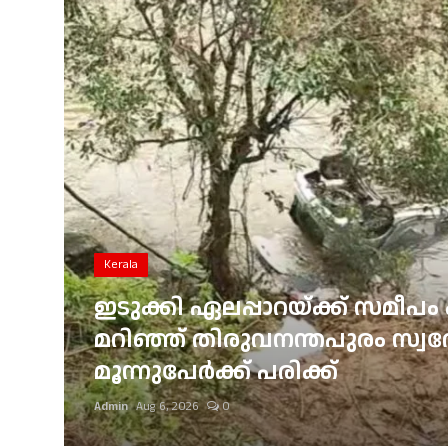
Gulf News
Loksabha Election 2024
Technology
Health
Jobs Mall
Automotive
Kerala
Shop Online
ഇടുക്കി ഏലപ്പാറയ്ക്ക് സമീപം 
്
മറിഞ്ഞ് തിരുവനന്തപുരം സ്വദേശ
Career
മൂന്നുപേർക്ക് പരിക്ക്
Education
Admin
Aug 6, 2026
0
Business