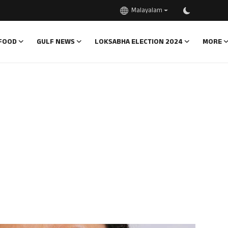
Malayalam
FOOD
GULF NEWS
LOKSABHA ELECTION 2024
MORE