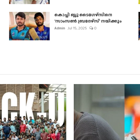
കൊച്ചി ബ്ലൂ ടൈഗേഴ്സിനെ
'സാംസൺ ബ്രദേഴ്സ്' നയിക്കും
Admin
Jul 15, 2025
0