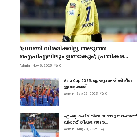
'ധോണി വിരമിക്കില്ല, അടുത്ത
ഐപിഎലിലും ഉണ്ടാകും'; പ്രതികര...
Admin
Nov 6, 2025
0
Asia Cup 2025: ഏഷ്യാ കപ്പ് കിരീടം
ഇന്ത്യയ്ക്ക്
Admin
Sep 29, 2025
0
ഏഷ്യ കപ്പ് ടീമിൽ സഞ്ജു സാംസ
വിക്കറ്റ് കീപ്പർ; സൂര...
Admin
Aug 20, 2025
0