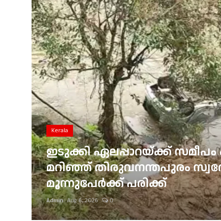
Gulf News
Loksabha Election 2024
Technology
Health
Jobs Mall
Automotive
Kerala
Shop Online
ഇടുക്കി ഏലപ്പാറയ്ക്ക് സമീപം 
്
മറിഞ്ഞ് തിരുവനന്തപുരം സ്വദേശ
Career
മൂന്നുപേർക്ക് പരിക്ക്
Education
Admin
Aug 6, 2026
0
Business