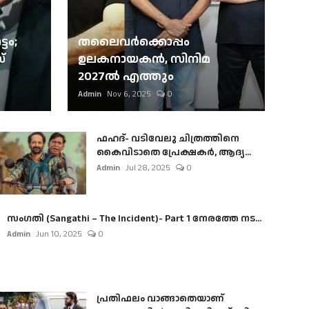
ടം;
തലൈവര്‍ക്കൊപ്പം
്
ഉലകനായകന്‍, സിനിമ
2027ല്‍ എത്തും
Admin
Nov 6, 2025
0
ഫഹദ്- വടിവേലു ചിത്രത്തിനെ
കൈവിടാതെ പ്രേക്ഷകർ, ആദ്യ...
Admin
Jul 28, 2025
0
സംഗതി (Sangathi – The Incident)- Part 1 നേരത്തേ നട...
Admin
Jun 10, 2025
0
പ്രതിഫലം വാങ്ങാതെയാണ്