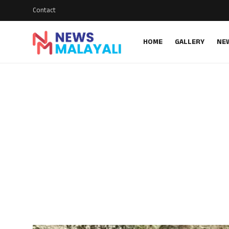
Contact
HOME
GALLERY
NE
Home
Contact
Gallery
News
Travelers Vlog
Entertainment
Sports
Food