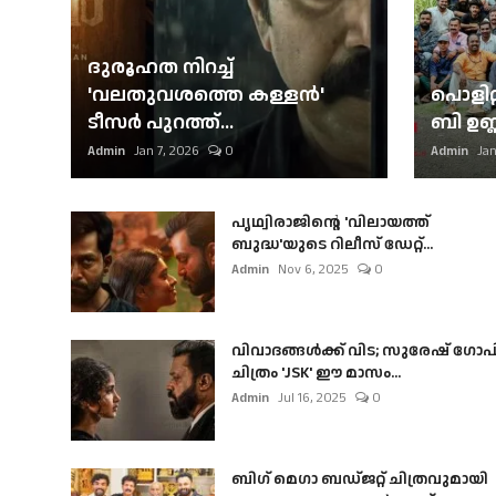
ദുരൂഹത നിറച്ച്
'വലതുവശത്തെ കള്ളന്‍'
പൊളിറ്
ടീസര്‍ പുറത്ത്...
ബി ഉണ്
Admin
Jan 7, 2026
0
Admin
Jan
പൃഥ്വിരാജിന്റെ 'വിലായത്ത്
ബുദ്ധ'യുടെ റിലീസ് ഡേറ്റ്...
Admin
Nov 6, 2025
0
വിവാദങ്ങൾക്ക് വിട; സുരേഷ് ഗോപ
ചിത്രം 'JSK' ഈ മാസം...
Admin
Jul 16, 2025
0
ബി​ഗ് മെഗാ ബഡ്ജറ്റ് ചിത്രവുമായി