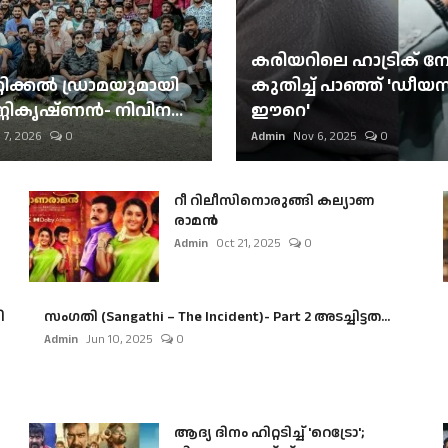
കരിയറിലെ ഹാട്രിക് നേട്
റിക്കല്‍ ഡ്രാമയുമായി
കുതിച്ച് പാഞ്ഞ് 'ഡീയസ
ണികൃഷ്ണന്‍- നിവിന...
ഈറെ'
 7, 2026
0
Admin
Nov 6, 2025
0
റീ റിലീസിനൊരുങ്ങി കല്യാണ
രാമൻ
Admin
Oct 21, 2025
0
ി
സംഗതി (Sangathi – The Incident)- Part 2 അടച്ചിട്ടത...
Admin
Jun 10, 2025
0
ആദ്യ ദിനം ഹിറ്റടിച്ച് 'റെട്രോ';