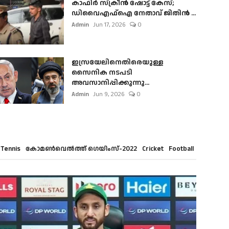
കാഫിർ സ്‌ക്രീൻ ഷോട്ട് കേസ്;
ഡിവൈഎഫ്ഐ നേതാവ് ജിതിൻ ...
Admin
Jun 17, 2026
0
ഇസ്രയേലിനെതിരെയുള്ള
സൈനിക നടപടി
അവസാനിപ്പിക്കുന്നു...
Admin
Jun 9, 2026
0
Tennis
കോമൺവെൽത്ത് ഗെയിംസ്-2022
Cricket
Football