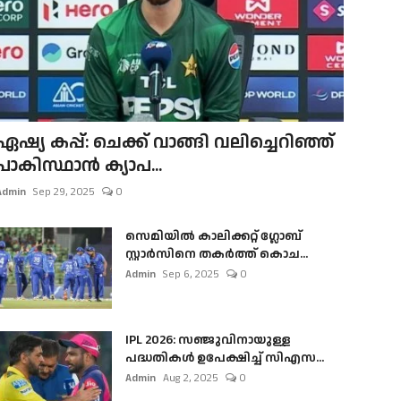
ഏഷ്യ കപ്പ്: ചെക്ക് വാങ്ങി വലിച്ചെറിഞ്ഞ്
പാകിസ്ഥാൻ ക്യാപ...
Admin
Sep 29, 2025
0
സെമിയിൽ കാലിക്കറ്റ് ഗ്ലോബ്
സ്റ്റാർസിനെ തകർത്ത് കൊച...
Admin
Sep 6, 2025
0
IPL 2026: സഞ്ജുവിനായുള്ള
പദ്ധതികൾ ഉപേക്ഷിച്ച് സിഎസ...
Admin
Aug 2, 2025
0