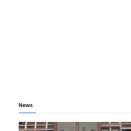
Local News
Earn Money
Tutorials
Malayalam
News