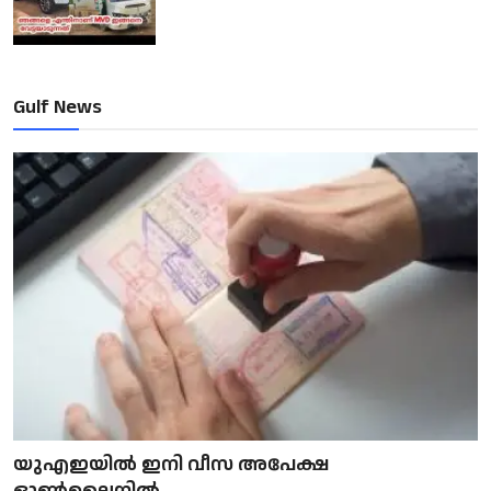
Gulf News
യുഎഇയിൽ ഇനി വീസ അപേക്ഷ
ഓൺലൈനിൽ