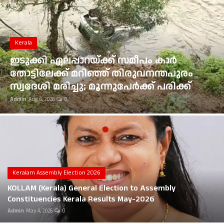
Gulf News
Loksabha Election 2024
Kerala
Technology
ഇടുക്കി ഏലപ്പാറയ്ക്ക് സമീപം കാർ
തോട്ടിലേക്ക് മറിഞ്ഞ് തിരുവനന്തപുരം
Health
സ്വദേശി മരിച്ചു; മൂന്നുപേർക്ക് പരിക്ക്
Admin
Aug 6, 2026
0
Jobs Mall
Automotive
Shop Online
Career
Keralam Assembly Election 2026
KOLLAM (Kerala) General Election to Assembly
Education
Constituencies Kerala Results May-2026
Admin
May 4, 2026
0
Business