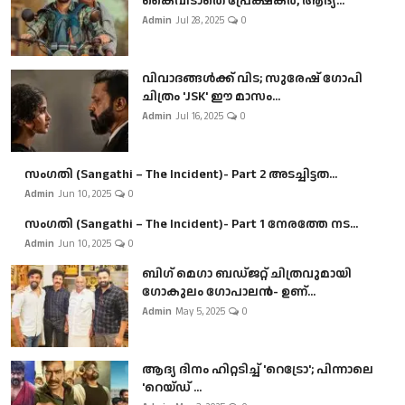
കൈവിടാതെ പ്രേക്ഷകർ, ആദ്യ...
Admin
Jul 28, 2025
0
വിവാദങ്ങൾക്ക് വിട; സുരേഷ് ഗോപി
ചിത്രം 'JSK' ഈ മാസം...
Admin
Jul 16, 2025
0
സംഗതി (Sangathi – The Incident)- Part 2 അടച്ചിട്ടത...
Admin
Jun 10, 2025
0
സംഗതി (Sangathi – The Incident)- Part 1 നേരത്തേ നട...
Admin
Jun 10, 2025
0
ബി​ഗ് മെഗാ ബഡ്ജറ്റ് ചിത്രവുമായി
ഗോകുലം ഗോപാലൻ- ഉണ്...
Admin
May 5, 2025
0
ആദ്യ ദിനം ഹിറ്റടിച്ച് 'റെട്രോ'; പിന്നാലെ
'റെയ്ഡ് ...