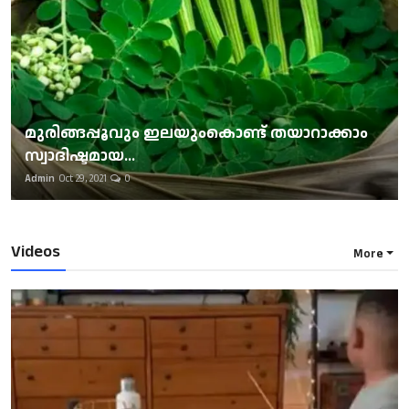
മുരിങ്ങപ്പൂവും ഇലയുംകൊണ്ട് തയാറാക്കാം
സ്വാദിഷ്ടമായ...
Admin
Oct 29, 2021
0
Videos
More