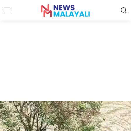
Home
Contact
Gallery
News
Travelers Vlog
Entertainment
Sports
Food