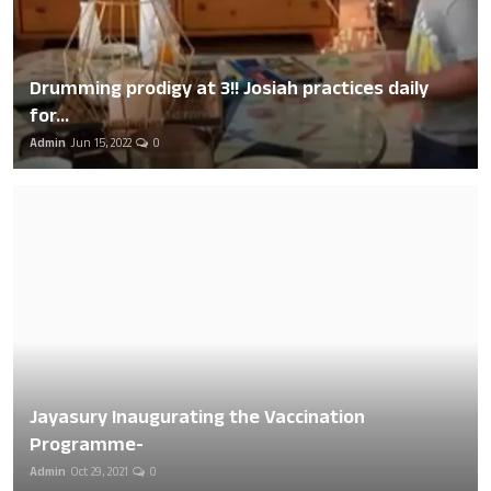
Drumming prodigy at 3!! Josiah practices daily
for...
Admin
Jun 15, 2022
0
Jayasury Inaugurating the Vaccination
Programme-
Admin
Oct 29, 2021
0