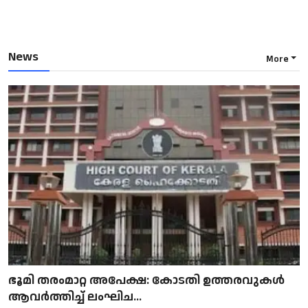
News
More
ഭൂമി തരംമാറ്റ അപേക്ഷ: കോടതി ഉത്തരവുകൾ
ആവർത്തിച്ച് ലംഘിച...