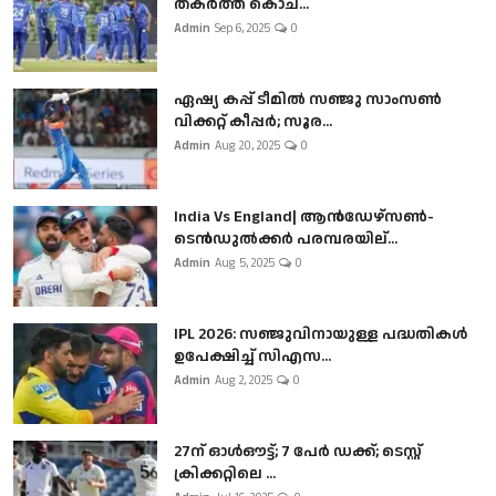
തകർത്ത് കൊച...
Admin
Sep 6, 2025
0
ഏഷ്യ കപ്പ് ടീമിൽ സഞ്ജു സാംസൺ
വിക്കറ്റ് കീപ്പർ; സൂര...
Admin
Aug 20, 2025
0
India Vs England| ആൻഡേഴ്സൺ-
ടെൻഡുല്‍ക്കർ പരമ്പരയില്...
Admin
Aug 5, 2025
0
IPL 2026: സഞ്ജുവിനായുള്ള പദ്ധതികൾ
ഉപേക്ഷിച്ച് സിഎസ...
Admin
Aug 2, 2025
0
27ന് ഓൾഔട്ട്; 7 പേർ ഡക്ക്; ടെസ്റ്റ്
ക്രിക്കറ്റിലെ ...