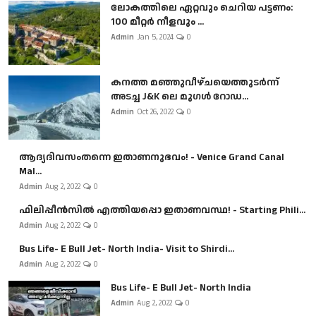
ലോകത്തിലെ ഏറ്റവും ചെറിയ പട്ടണം:
100 മീറ്റർ നീളവും ...
Admin
Jan 5, 2024
0
കനത്ത മഞ്ഞുവീഴ്ചയെത്തുടർന്ന്
അടച്ച J&K ലെ മുഗൾ റോഡ...
Admin
Oct 26, 2022
0
ആദ്യദിവസംതന്നെ ഇതാണനുഭവം! - Venice Grand Canal
Mal...
Admin
Aug 2, 2022
0
ഫിലിപ്പീൻസിൽ എത്തിയപ്പൊ ഇതാണവസ്ഥ! - Starting Phili...
Admin
Aug 2, 2022
0
Bus Life- E Bull Jet- North India- Visit to Shirdi...
Admin
Aug 2, 2022
0
Bus Life- E Bull Jet- North India
Admin
Aug 2, 2022
0