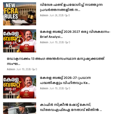
വിദേശ ഫണ്ട് ഉപയോഗിച്ച് നടത്തുന്ന
പ്രവർത്തനങ്ങളിൽ ന...
Admin
Jun 24, 2026
0
കേരള ബജറ്റ് 2026 2027 ഒരു വിശകലനം-
Brief Analysi...
Admin
Jun 19, 2026
0
ഡോക്ടറടക്കം 13 അംഗ അന്തർസംസ്ഥാന മനുഷ്യക്കടത്ത്
സംഘ...
Admin
Jun 19, 2026
0
കേരള ബജറ്റ് 2026-27: പ്രധാന
പദ്ധതികളും വിഹിതവും Ke...
Admin
Jun 19, 2026
0
കാഫിർ സ്‌ക്രീൻ ഷോട്ട് കേസ്;
ഡിവൈഎഫ്ഐ നേതാവ് ജിതിൻ ...