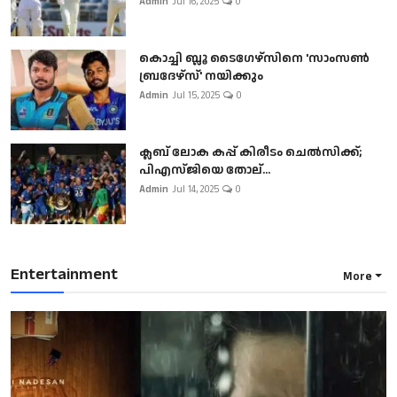
Admin
Jul 16, 2025
0
കൊച്ചി ബ്ലൂ ടൈഗേഴ്സിനെ 'സാംസൺ
ബ്രദേഴ്സ്' നയിക്കും
Admin
Jul 15, 2025
0
ക്ലബ് ലോക കപ്പ് കിരീടം ചെല്‍സിക്ക്;
പിഎസ്ജിയെ തോല്...
Admin
Jul 14, 2025
0
Entertainment
More