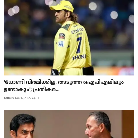
'ധോണി വിരമിക്കില്ല, അടുത്ത ഐപിഎലിലും
ഉണ്ടാകും'; പ്രതികര...
Admin
Nov 6, 2025
0