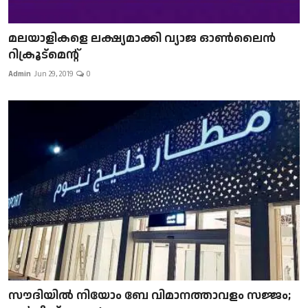
മലയാളികളെ ലക്ഷ്യമാക്കി വ്യാജ ഓൺലൈൻ
റിക്രൂട്മെന്റ്
Admin
Jun 29, 2019
0
സൗദിയിൽ നിയോം ബേ വിമാനത്താവളം സജ്ജം;