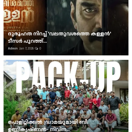
ദുരൂഹത നിറച്ച് 'വലതുവശത്തെ കള്ളന്‍'
ടീസര്‍ പുറത്ത്...
Admin
Jan 7, 2026
0
പൊളിറ്റിക്കല്‍ ഡ്രാമയുമായി ബി
ഉണ്ണികൃഷ്ണന്‍- നിവിന...