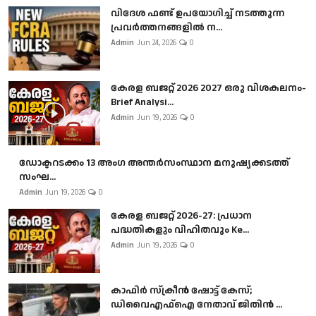
വിദേശ ഫണ്ട് ഉപയോഗിച്ച് നടത്തുന്ന
പ്രവർത്തനങ്ങളിൽ ന...
Admin
Jun 24, 2026
0
കേരള ബജറ്റ് 2026 2027 ഒരു വിശകലനം-
Brief Analysi...
Admin
Jun 19, 2026
0
ഡോക്ടറടക്കം 13 അംഗ അന്തർസംസ്ഥാന മനുഷ്യക്കടത്ത്
സംഘ...
Admin
Jun 19, 2026
0
കേരള ബജറ്റ് 2026-27: പ്രധാന
പദ്ധതികളും വിഹിതവും Ke...
Admin
Jun 19, 2026
0
കാഫിർ സ്‌ക്രീൻ ഷോട്ട് കേസ്;
ഡിവൈഎഫ്ഐ നേതാവ് ജിതിൻ ...