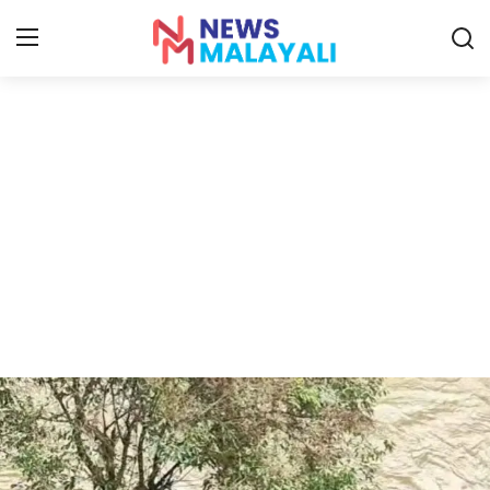
Home
Contact
Gallery
News
Travelers Vlog
Entertainment
Sports
Food