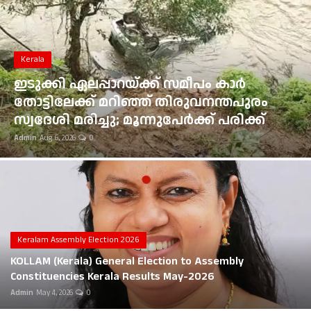
Gulf News
Loksabha Election 2024
Kerala
Technology
ഇടുക്കി ഏലപ്പാറയ്ക്ക് സമീപം കാർ
തോട്ടിലേക്ക് മറിഞ്ഞ് തിരുവനന്തപുരം
Health
സ്വദേശി മരിച്ചു; മൂന്നുപേർക്ക് പരിക്ക്
Admin
Aug 6, 2026
0
Jobs Mall
Automotive
Shop Online
Career
Keralam Assembly Election 2026
KOLLAM (Kerala) General Election to Assembly
Education
Constituencies Kerala Results May-2026
Admin
May 4, 2026
0
Business