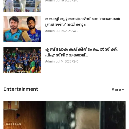
Admin
Jul 16, 2025
0
കൊച്ചി ബ്ലൂ ടൈഗേഴ്സിനെ 'സാംസൺ
ബ്രദേഴ്സ്' നയിക്കും
Admin
Jul 15, 2025
0
ക്ലബ് ലോക കപ്പ് കിരീടം ചെല്‍സിക്ക്;
പിഎസ്ജിയെ തോല്...
Admin
Jul 14, 2025
0
Entertainment
More