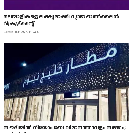
മലയാളികളെ ലക്ഷ്യമാക്കി വ്യാജ ഓൺലൈൻ
റിക്രൂട്മെന്റ്
Admin
Jun 29, 2019
0
സൗദിയിൽ നിയോം ബേ വിമാനത്താവളം സജ്ജം;