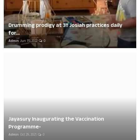
Drumming prodigy at 3!! Josiah practices daily
for...
Admin
Jun 15, 2022
0
Jayasury Inaugurating the Vaccination
Programme-
Admin
Oct 29, 2021
0