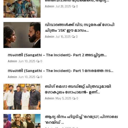
കൈവിടാതെ പ്രേക്ഷകർ, ആദ്യ...
Admin
Jul 28, 2025
0
വിവാദങ്ങൾക്ക് വിട; സുരേഷ് ഗോപി
ചിത്രം 'JSK' ഈ മാസം...
Admin
Jul 16, 2025
0
സംഗതി (Sangathi – The Incident)- Part 2 അടച്ചിട്ടത...
Admin
Jun 10, 2025
0
സംഗതി (Sangathi – The Incident)- Part 1 നേരത്തേ നട...
Admin
Jun 10, 2025
0
ബി​ഗ് മെഗാ ബഡ്ജറ്റ് ചിത്രവുമായി
ഗോകുലം ഗോപാലൻ- ഉണ്...
Admin
May 5, 2025
0
ആദ്യ ദിനം ഹിറ്റടിച്ച് 'റെട്രോ'; പിന്നാലെ
'റെയ്ഡ് ...