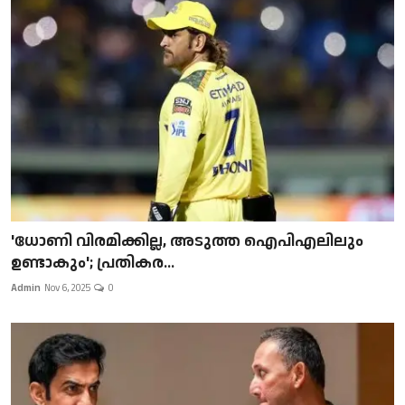
'ധോണി വിരമിക്കില്ല, അടുത്ത ഐപിഎലിലും
ഉണ്ടാകും'; പ്രതികര...
Admin
Nov 6, 2025
0