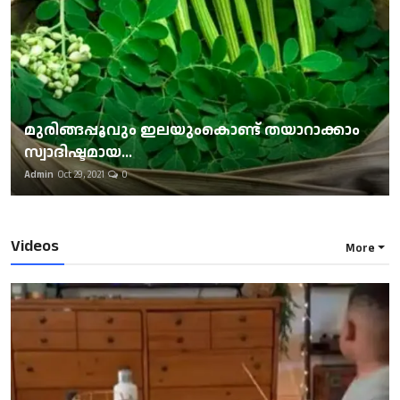
മുരിങ്ങപ്പൂവും ഇലയുംകൊണ്ട് തയാറാക്കാം
സ്വാദിഷ്ടമായ...
Admin
Oct 29, 2021
0
Videos
More