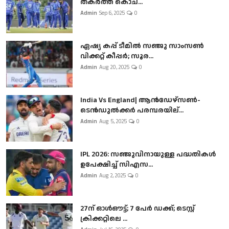
തകർത്ത് കൊച...
Admin
Sep 6, 2025
0
ഏഷ്യ കപ്പ് ടീമിൽ സഞ്ജു സാംസൺ
വിക്കറ്റ് കീപ്പർ; സൂര...
Admin
Aug 20, 2025
0
India Vs England| ആൻഡേഴ്സൺ-
ടെൻഡുല്‍ക്കർ പരമ്പരയില്...
Admin
Aug 5, 2025
0
IPL 2026: സഞ്ജുവിനായുള്ള പദ്ധതികൾ
ഉപേക്ഷിച്ച് സിഎസ...
Admin
Aug 2, 2025
0
27ന് ഓൾഔട്ട്; 7 പേർ ഡക്ക്; ടെസ്റ്റ്
ക്രിക്കറ്റിലെ ...