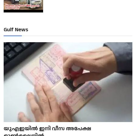
Gulf News
യുഎഇയിൽ ഇനി വീസ അപേക്ഷ
ഓൺലൈനിൽ