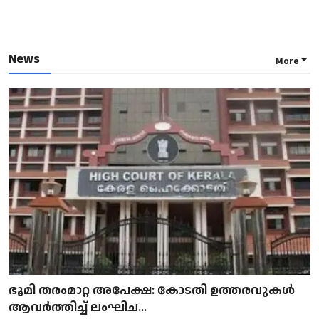
News
More
ഭൂമി തരംമാറ്റ അപേക്ഷ: കോടതി ഉത്തരവുകൾ
ആവർത്തിച്ച് ലംഘിച...