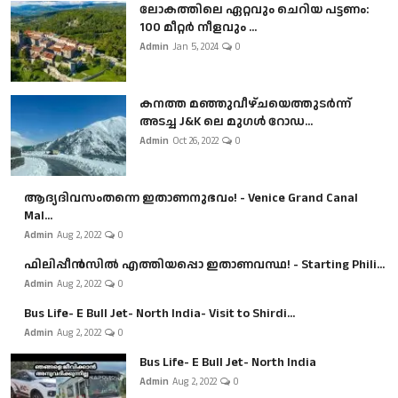
ലോകത്തിലെ ഏറ്റവും ചെറിയ പട്ടണം:
100 മീറ്റർ നീളവും ...
Admin
Jan 5, 2024
0
കനത്ത മഞ്ഞുവീഴ്ചയെത്തുടർന്ന്
അടച്ച J&K ലെ മുഗൾ റോഡ...
Admin
Oct 26, 2022
0
ആദ്യദിവസംതന്നെ ഇതാണനുഭവം! - Venice Grand Canal
Mal...
Admin
Aug 2, 2022
0
ഫിലിപ്പീൻസിൽ എത്തിയപ്പൊ ഇതാണവസ്ഥ! - Starting Phili...
Admin
Aug 2, 2022
0
Bus Life- E Bull Jet- North India- Visit to Shirdi...
Admin
Aug 2, 2022
0
Bus Life- E Bull Jet- North India
Admin
Aug 2, 2022
0