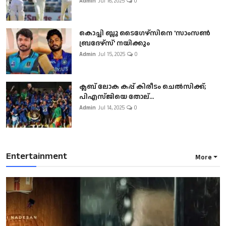
Admin
Jul 16, 2025
0
കൊച്ചി ബ്ലൂ ടൈഗേഴ്സിനെ 'സാംസൺ
ബ്രദേഴ്സ്' നയിക്കും
Admin
Jul 15, 2025
0
ക്ലബ് ലോക കപ്പ് കിരീടം ചെല്‍സിക്ക്;
പിഎസ്ജിയെ തോല്...
Admin
Jul 14, 2025
0
Entertainment
More