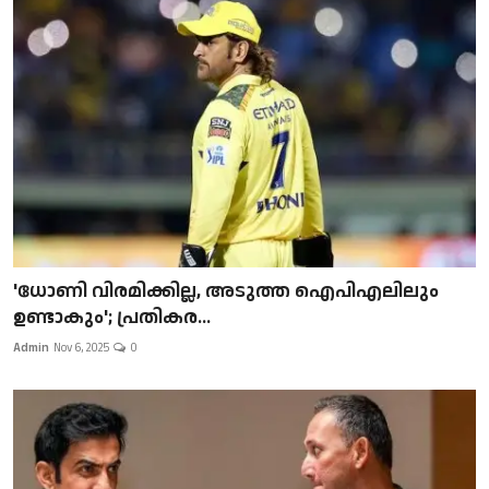
'ധോണി വിരമിക്കില്ല, അടുത്ത ഐപിഎലിലും
ഉണ്ടാകും'; പ്രതികര...
Admin
Nov 6, 2025
0