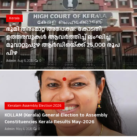
Gulf News
Loksabha Election 2024
Kerala
ടതി
ംഘിച്ച
Technology
ഇടുക്കി ഏലപ്പാറയ്ക്ക് സമീ
5,000 രൂപ
തോട്ടിലേക്ക് മറിഞ്ഞ് തിരു
Health
സ്വദേശി മരിച്ചു; മൂന്നുപേർക്ക
Admin
Aug 6, 2026
0
Jobs Mall
Automotive
Shop Online
Career
Keralam Assembly Election 2026
KOLLAM (Kerala) General Election to Assembly
Education
Constituencies Kerala Results May-2026
Admin
May 4, 2026
0
Business