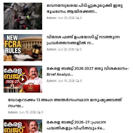
വെനസ്വേലയെ പിടിച്ചുകുലുക്കി ഇരട്ട
ഭൂചലനം; ആയിരക്കണ...
Admin
Jun 25, 2026
0
വിദേശ ഫണ്ട് ഉപയോഗിച്ച് നടത്തുന്ന
പ്രവർത്തനങ്ങളിൽ ന...
Admin
Jun 24, 2026
0
കേരള ബജറ്റ് 2026 2027 ഒരു വിശകലനം-
Brief Analysi...
Admin
Jun 19, 2026
0
ഡോക്ടറടക്കം 13 അംഗ അന്തർസംസ്ഥാന മനുഷ്യക്കടത്ത്
സംഘ...
Admin
Jun 19, 2026
0
കേരള ബജറ്റ് 2026-27: പ്രധാന
പദ്ധതികളും വിഹിതവും Ke...