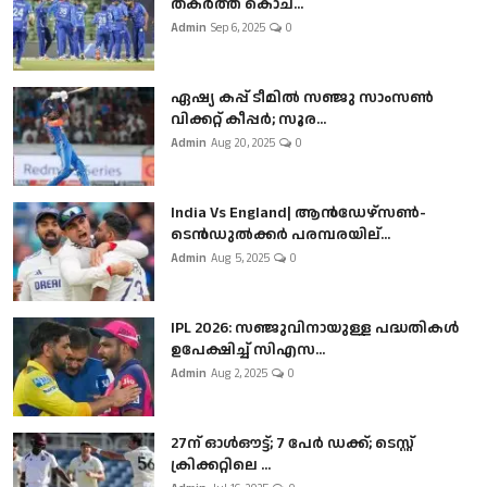
തകർത്ത് കൊച...
Admin
Sep 6, 2025
0
ഏഷ്യ കപ്പ് ടീമിൽ സഞ്ജു സാംസൺ
വിക്കറ്റ് കീപ്പർ; സൂര...
Admin
Aug 20, 2025
0
India Vs England| ആൻഡേഴ്സൺ-
ടെൻഡുല്‍ക്കർ പരമ്പരയില്...
Admin
Aug 5, 2025
0
IPL 2026: സഞ്ജുവിനായുള്ള പദ്ധതികൾ
ഉപേക്ഷിച്ച് സിഎസ...
Admin
Aug 2, 2025
0
27ന് ഓൾഔട്ട്; 7 പേർ ഡക്ക്; ടെസ്റ്റ്
ക്രിക്കറ്റിലെ ...