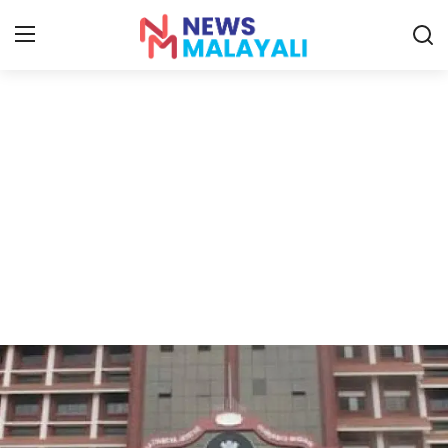
Home
Contact
Gallery
News
Travelers Vlog
Entertainment
Sports
Food