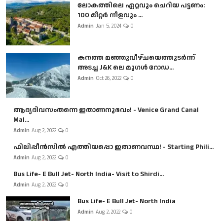
ലോകത്തിലെ ഏറ്റവും ചെറിയ പട്ടണം:
100 മീറ്റർ നീളവും ...
Admin
Jan 5, 2024
0
കനത്ത മഞ്ഞുവീഴ്ചയെത്തുടർന്ന്
അടച്ച J&K ലെ മുഗൾ റോഡ...
Admin
Oct 26, 2022
0
ആദ്യദിവസംതന്നെ ഇതാണനുഭവം! - Venice Grand Canal
Mal...
Admin
Aug 2, 2022
0
ഫിലിപ്പീൻസിൽ എത്തിയപ്പൊ ഇതാണവസ്ഥ! - Starting Phili...
Admin
Aug 2, 2022
0
Bus Life- E Bull Jet- North India- Visit to Shirdi...
Admin
Aug 2, 2022
0
Bus Life- E Bull Jet- North India
Admin
Aug 2, 2022
0