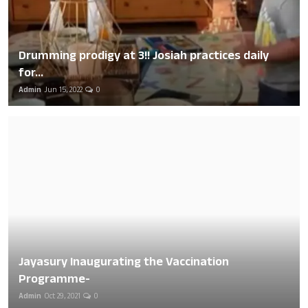
Drumming prodigy at 3!! Josiah practices daily
for...
Admin
Jun 15, 2022
0
Jayasury Inaugurating the Vaccination
Programme-
Admin
Oct 29, 2021
0