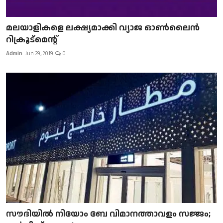
മലയാളികളെ ലക്ഷ്യമാക്കി വ്യാജ ഓൺലൈൻ
റിക്രൂട്മെന്റ്
Admin
Jun 29, 2019
0
സൗദിയിൽ നിയോം ബേ വിമാനത്താവളം സജ്ജം;