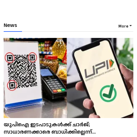
News
More
യുപിഐ ഇടപാടുകൾക്ക് ചാർജ്;
സാധാരണക്കാരെ ബാധിക്കില്ലെന്ന്...