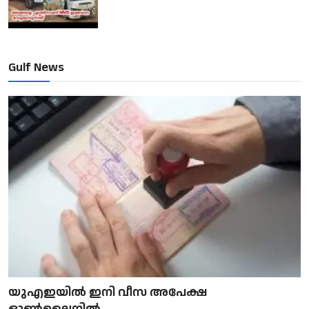
Gulf News
യുഎഇയിൽ ഇനി വീസ അപേക്ഷ
ഓൺലൈനിൽ