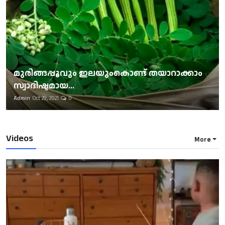
മുരിങ്ങപ്പൂവും ഇലയുംകൊണ്ട് തയാറാക്കാം
സ്വാദിഷ്ടമായ...
Admin
Oct 29, 2021
0
Videos
More