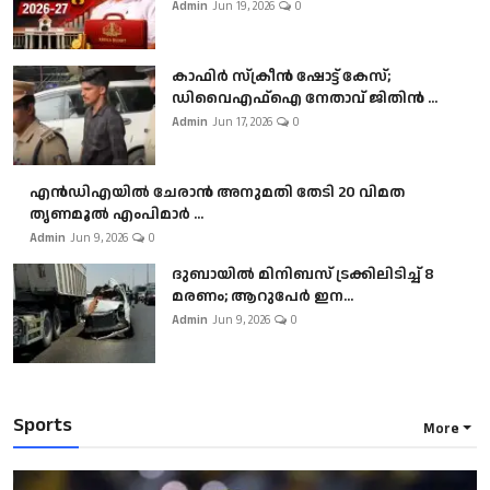
Admin
Jun 19, 2026
0
കാഫിർ സ്‌ക്രീൻ ഷോട്ട് കേസ്;
ഡിവൈഎഫ്ഐ നേതാവ് ജിതിൻ ...
Admin
Jun 17, 2026
0
എൻഡിഎയിൽ ചേരാൻ അനുമതി തേടി 20 വിമത
തൃണമൂൽ എംപിമാർ ...
Admin
Jun 9, 2026
0
ദുബായിൽ മിനിബസ്​ ട്രക്കിലിടിച്ച് 8
മരണം; ആറുപേർ ഇന...
Admin
Jun 9, 2026
0
Sports
More