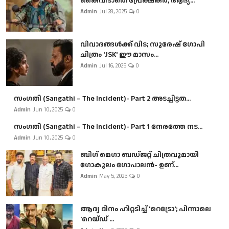
കൈവിടാതെ പ്രേക്ഷകർ, ആദ്യ...
Admin
Jul 28, 2025
0
വിവാദങ്ങൾക്ക് വിട; സുരേഷ് ഗോപി
ചിത്രം 'JSK' ഈ മാസം...
Admin
Jul 16, 2025
0
സംഗതി (Sangathi – The Incident)- Part 2 അടച്ചിട്ടത...
Admin
Jun 10, 2025
0
സംഗതി (Sangathi – The Incident)- Part 1 നേരത്തേ നട...
Admin
Jun 10, 2025
0
ബി​ഗ് മെഗാ ബഡ്ജറ്റ് ചിത്രവുമായി
ഗോകുലം ഗോപാലൻ- ഉണ്...
Admin
May 5, 2025
0
ആദ്യ ദിനം ഹിറ്റടിച്ച് 'റെട്രോ'; പിന്നാലെ
'റെയ്ഡ് ...