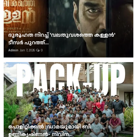
ദുരൂഹത നിറച്ച് 'വലതുവശത്തെ കള്ളന്‍'
ടീസര്‍ പുറത്ത്...
Admin
Jan 7, 2026
0
പൊളിറ്റിക്കല്‍ ഡ്രാമയുമായി ബി
ഉണ്ണികൃഷ്ണന്‍- നിവിന...