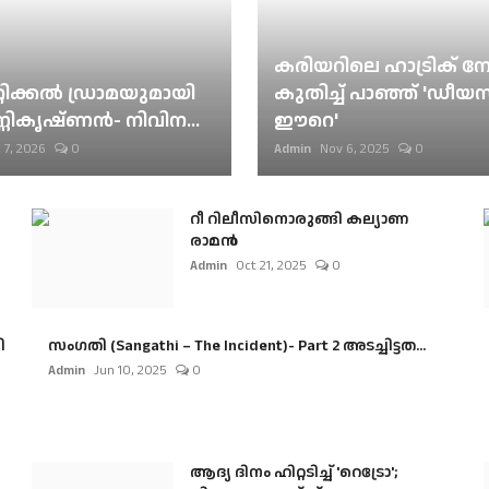
കരിയറിലെ ഹാട്രിക് നേട്
റിക്കല്‍ ഡ്രാമയുമായി
കുതിച്ച് പാഞ്ഞ് 'ഡീയസ
ണികൃഷ്ണന്‍- നിവിന...
ഈറെ'
 7, 2026
0
Admin
Nov 6, 2025
0
റീ റിലീസിനൊരുങ്ങി കല്യാണ
രാമൻ
Admin
Oct 21, 2025
0
ി
സംഗതി (Sangathi – The Incident)- Part 2 അടച്ചിട്ടത...
Admin
Jun 10, 2025
0
ആദ്യ ദിനം ഹിറ്റടിച്ച് 'റെട്രോ';