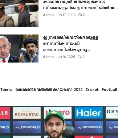
കാഫിർ സ്‌ക്രീൻ ഷോട്ട് കേസ്;
ഡിവൈഎഫ്ഐ നേതാവ് ജിതിൻ ...
Admin
Jun 17, 2026
0
ഇസ്രയേലിനെതിരെയുള്ള
സൈനിക നടപടി
അവസാനിപ്പിക്കുന്നു...
Admin
Jun 9, 2026
0
Tennis
കോമൺവെൽത്ത് ഗെയിംസ്-2022
Cricket
Football