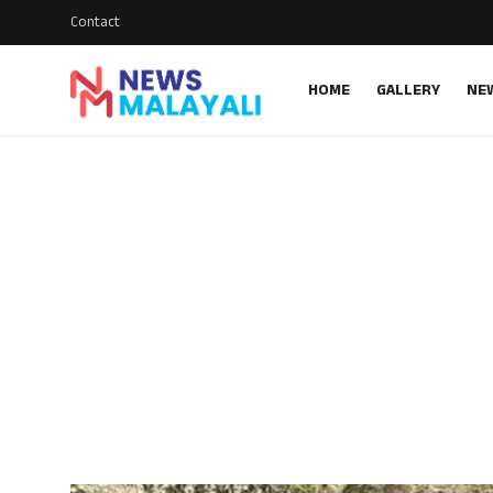
Contact
HOME
GALLERY
NE
Home
Contact
Gallery
News
Travelers Vlog
Entertainment
Sports
Food