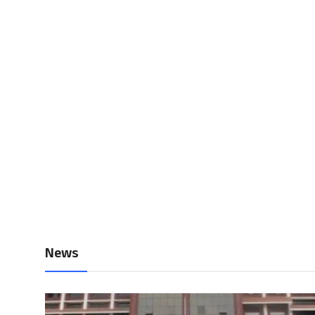
Local News
Earn Money
Tutorials
Malayalam
News