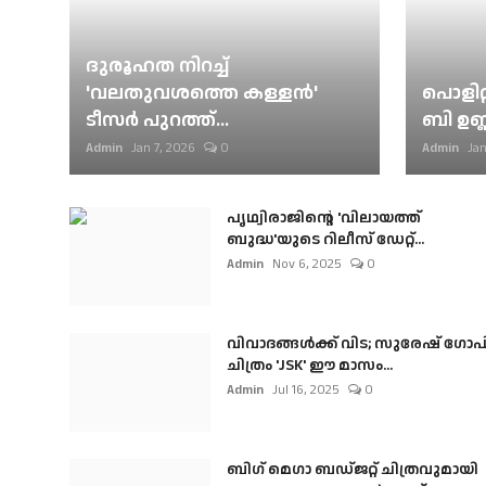
ദുരൂഹത നിറച്ച്
'വലതുവശത്തെ കള്ളന്‍'
പൊളിറ്
ടീസര്‍ പുറത്ത്...
ബി ഉണ്
Admin
Jan 7, 2026
0
Admin
Jan
പൃഥ്വിരാജിന്റെ 'വിലായത്ത്
ബുദ്ധ'യുടെ റിലീസ് ഡേറ്റ്...
Admin
Nov 6, 2025
0
വിവാദങ്ങൾക്ക് വിട; സുരേഷ് ഗോപ
ചിത്രം 'JSK' ഈ മാസം...
Admin
Jul 16, 2025
0
ബി​ഗ് മെഗാ ബഡ്ജറ്റ് ചിത്രവുമായി