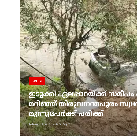
Gulf News
Loksabha Election 2024
Technology
Health
Jobs Mall
Automotive
Kerala
Shop Online
ഇടുക്കി ഏലപ്പാറയ്ക്ക് സമീപം 
്
മറിഞ്ഞ് തിരുവനന്തപുരം സ്വദേശ
Career
മൂന്നുപേർക്ക് പരിക്ക്
Education
Admin
Aug 6, 2026
0
Business