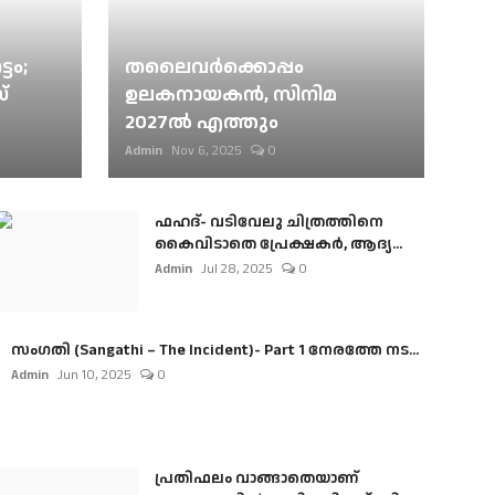
ടം;
തലൈവര്‍ക്കൊപ്പം
്
ഉലകനായകന്‍, സിനിമ
2027ല്‍ എത്തും
Admin
Nov 6, 2025
0
ഫഹദ്- വടിവേലു ചിത്രത്തിനെ
കൈവിടാതെ പ്രേക്ഷകർ, ആദ്യ...
Admin
Jul 28, 2025
0
സംഗതി (Sangathi – The Incident)- Part 1 നേരത്തേ നട...
Admin
Jun 10, 2025
0
പ്രതിഫലം വാങ്ങാതെയാണ്