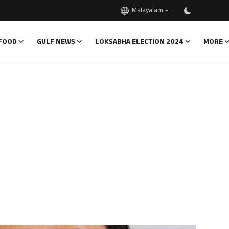
Malayalam
FOOD
GULF NEWS
LOKSABHA ELECTION 2024
MORE