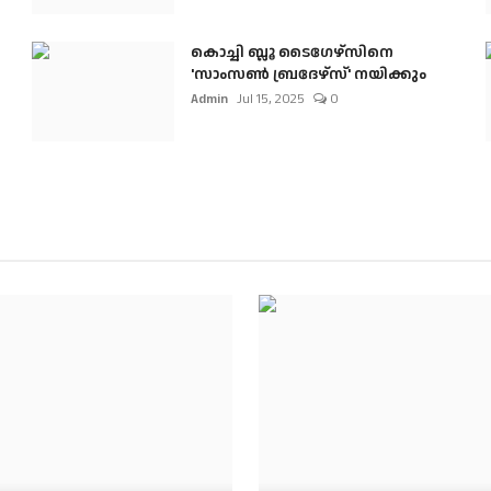
കൊച്ചി ബ്ലൂ ടൈഗേഴ്സിനെ
'സാംസൺ ബ്രദേഴ്സ്' നയിക്കും
Admin
Jul 15, 2025
0