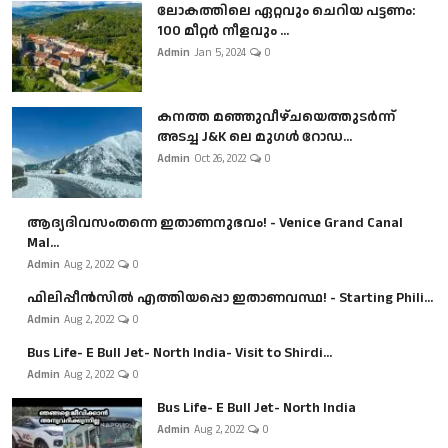
ലോകത്തിലെ ഏറ്റവും ചെറിയ പട്ടണം:
100 മീറ്റർ നീളവും ...
Admin
Jan 5, 2024
0
കനത്ത മഞ്ഞുവീഴ്ചയെത്തുടർന്ന്
അടച്ച J&K ലെ മുഗൾ റോഡ...
Admin
Oct 26, 2022
0
ആദ്യദിവസംതന്നെ ഇതാണനുഭവം! - Venice Grand Canal
Mal...
Admin
Aug 2, 2022
0
ഫിലിപ്പീൻസിൽ എത്തിയപ്പൊ ഇതാണവസ്ഥ! - Starting Phili...
Admin
Aug 2, 2022
0
Bus Life- E Bull Jet- North India- Visit to Shirdi...
Admin
Aug 2, 2022
0
Bus Life- E Bull Jet- North India
Admin
Aug 2, 2022
0