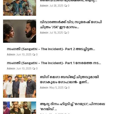
കൈവിടാതെ പ്രേക്ഷകർ, ആദ്യ...
Admin
Jul 28, 2025
0
വിവാദങ്ങൾക്ക് വിട; സുരേഷ് ഗോപി
ചിത്രം 'JSK' ഈ മാസം...
Admin
Jul 16, 2025
0
സംഗതി (Sangathi – The Incident)- Part 2 അടച്ചിട്ടത...
Admin
Jun 10, 2025
0
സംഗതി (Sangathi – The Incident)- Part 1 നേരത്തേ നട...
Admin
Jun 10, 2025
0
ബി​ഗ് മെഗാ ബഡ്ജറ്റ് ചിത്രവുമായി
ഗോകുലം ഗോപാലൻ- ഉണ്...
Admin
May 5, 2025
0
ആദ്യ ദിനം ഹിറ്റടിച്ച് 'റെട്രോ'; പിന്നാലെ
'റെയ്ഡ് ...