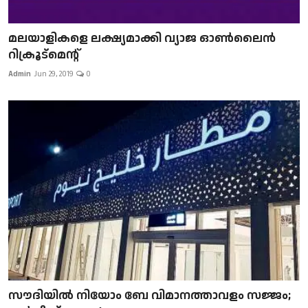
മലയാളികളെ ലക്ഷ്യമാക്കി വ്യാജ ഓൺലൈൻ
റിക്രൂട്മെന്റ്
Admin
Jun 29, 2019
0
സൗദിയിൽ നിയോം ബേ വിമാനത്താവളം സജ്ജം;