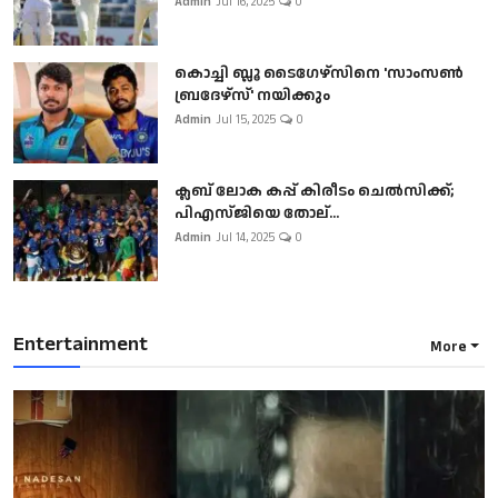
Admin
Jul 16, 2025
0
കൊച്ചി ബ്ലൂ ടൈഗേഴ്സിനെ 'സാംസൺ
ബ്രദേഴ്സ്' നയിക്കും
Admin
Jul 15, 2025
0
ക്ലബ് ലോക കപ്പ് കിരീടം ചെല്‍സിക്ക്;
പിഎസ്ജിയെ തോല്...
Admin
Jul 14, 2025
0
Entertainment
More