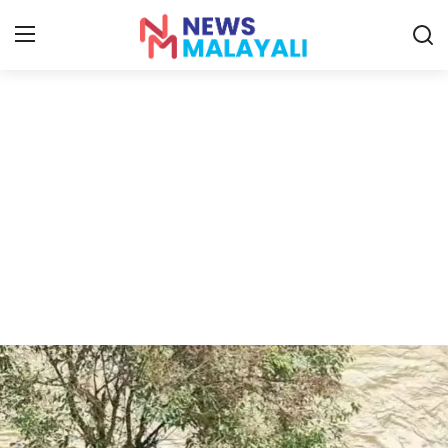
Home
Contact
Gallery
News
Travelers Vlog
Entertainment
Sports
Food