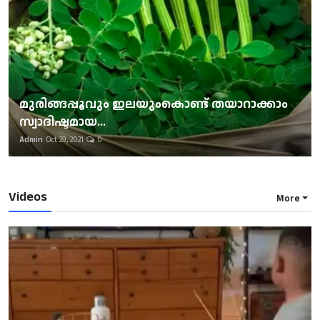
മുരിങ്ങപ്പൂവും ഇലയുംകൊണ്ട് തയാറാക്കാം
സ്വാദിഷ്ടമായ...
Admin
Oct 29, 2021
0
Videos
More