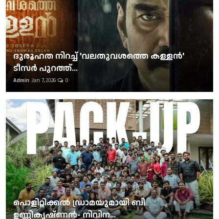
ദുരൂഹത നിറച്ച് 'വലതുവശത്തെ കള്ളന്‍'
ടീസര്‍ പുറത്ത്...
Admin
Jan 7, 2026
0
പൊളിറ്റിക്കല്‍ ഡ്രാമയുമായി ബി
ഉണ്ണികൃഷ്ണന്‍- നിവിന...