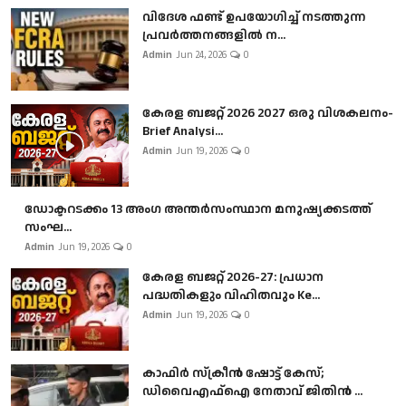
വിദേശ ഫണ്ട് ഉപയോഗിച്ച് നടത്തുന്ന
പ്രവർത്തനങ്ങളിൽ ന...
Admin
Jun 24, 2026
0
കേരള ബജറ്റ് 2026 2027 ഒരു വിശകലനം-
Brief Analysi...
Admin
Jun 19, 2026
0
ഡോക്ടറടക്കം 13 അംഗ അന്തർസംസ്ഥാന മനുഷ്യക്കടത്ത്
സംഘ...
Admin
Jun 19, 2026
0
കേരള ബജറ്റ് 2026-27: പ്രധാന
പദ്ധതികളും വിഹിതവും Ke...
Admin
Jun 19, 2026
0
കാഫിർ സ്‌ക്രീൻ ഷോട്ട് കേസ്;
ഡിവൈഎഫ്ഐ നേതാവ് ജിതിൻ ...