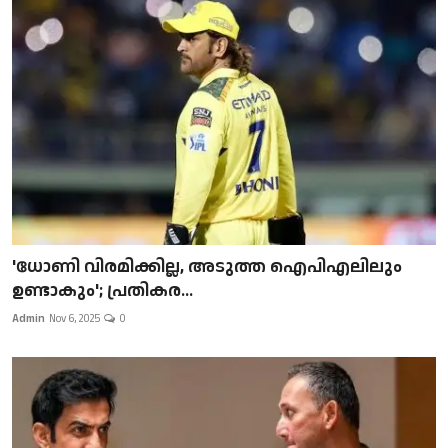
'ധോണി വിരമിക്കില്ല, അടുത്ത ഐപിഎലിലും
ഉണ്ടാകും'; പ്രതികര...
Admin
Nov 6, 2025
0