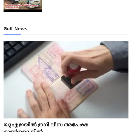
Gulf News
യുഎഇയിൽ ഇനി വീസ അപേക്ഷ
ഓൺലൈനിൽ