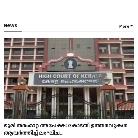
News
More
ഭൂമി തരംമാറ്റ അപേക്ഷ: കോടതി ഉത്തരവുകൾ
ആവർത്തിച്ച് ലംഘിച...