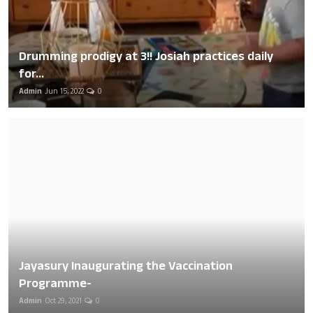
Drumming prodigy at 3!! Josiah practices daily
for...
Admin
Jun 15, 2022
0
Jayasury Inaugurating the Vaccination
Programme-
Admin
Oct 29, 2021
0