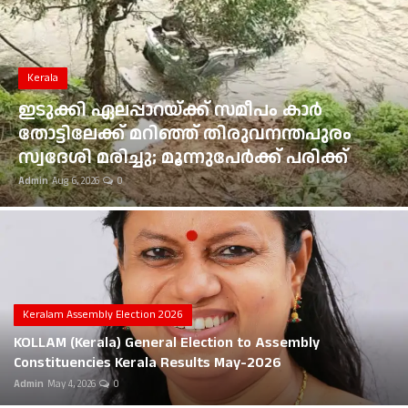
Gulf News
Loksabha Election 2024
Kerala
Technology
ഇടുക്കി ഏലപ്പാറയ്ക്ക് സമീപം കാർ
തോട്ടിലേക്ക് മറിഞ്ഞ് തിരുവനന്തപുരം
Health
സ്വദേശി മരിച്ചു; മൂന്നുപേർക്ക് പരിക്ക്
Admin
Aug 6, 2026
0
Jobs Mall
Automotive
Shop Online
Career
Keralam Assembly Election 2026
KOLLAM (Kerala) General Election to Assembly
Education
Constituencies Kerala Results May-2026
Admin
May 4, 2026
0
Business