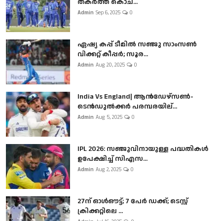
തകർത്ത് കൊച...
Admin
Sep 6, 2025
0
ഏഷ്യ കപ്പ് ടീമിൽ സഞ്ജു സാംസൺ
വിക്കറ്റ് കീപ്പർ; സൂര...
Admin
Aug 20, 2025
0
India Vs England| ആൻഡേഴ്സൺ-
ടെൻഡുല്‍ക്കർ പരമ്പരയില്...
Admin
Aug 5, 2025
0
IPL 2026: സഞ്ജുവിനായുള്ള പദ്ധതികൾ
ഉപേക്ഷിച്ച് സിഎസ...
Admin
Aug 2, 2025
0
27ന് ഓൾഔട്ട്; 7 പേർ ഡക്ക്; ടെസ്റ്റ്
ക്രിക്കറ്റിലെ ...