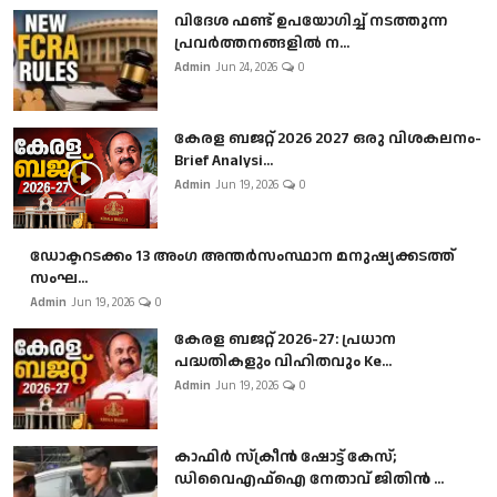
വിദേശ ഫണ്ട് ഉപയോഗിച്ച് നടത്തുന്ന
പ്രവർത്തനങ്ങളിൽ ന...
Admin
Jun 24, 2026
0
കേരള ബജറ്റ് 2026 2027 ഒരു വിശകലനം-
Brief Analysi...
Admin
Jun 19, 2026
0
ഡോക്ടറടക്കം 13 അംഗ അന്തർസംസ്ഥാന മനുഷ്യക്കടത്ത്
സംഘ...
Admin
Jun 19, 2026
0
കേരള ബജറ്റ് 2026-27: പ്രധാന
പദ്ധതികളും വിഹിതവും Ke...
Admin
Jun 19, 2026
0
കാഫിർ സ്‌ക്രീൻ ഷോട്ട് കേസ്;
ഡിവൈഎഫ്ഐ നേതാവ് ജിതിൻ ...