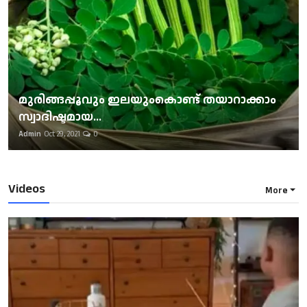
മുരിങ്ങപ്പൂവും ഇലയുംകൊണ്ട് തയാറാക്കാം
സ്വാദിഷ്ടമായ...
Admin
Oct 29, 2021
0
Videos
More