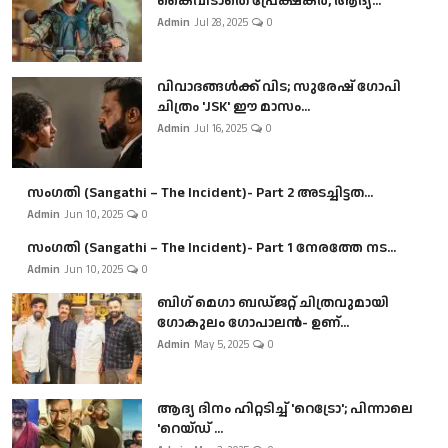
കൈവിടാതെ പ്രേക്ഷകർ, ആദ്യ...
Admin
Jul 28, 2025
0
വിവാദങ്ങൾക്ക് വിട; സുരേഷ് ഗോപി
ചിത്രം 'JSK' ഈ മാസം...
Admin
Jul 16, 2025
0
സംഗതി (Sangathi – The Incident)- Part 2 അടച്ചിട്ടത...
Admin
Jun 10, 2025
0
സംഗതി (Sangathi – The Incident)- Part 1 നേരത്തേ നട...
Admin
Jun 10, 2025
0
ബി​ഗ് മെഗാ ബഡ്ജറ്റ് ചിത്രവുമായി
ഗോകുലം ഗോപാലൻ- ഉണ്...
Admin
May 5, 2025
0
ആദ്യ ദിനം ഹിറ്റടിച്ച് 'റെട്രോ'; പിന്നാലെ
'റെയ്ഡ് ...