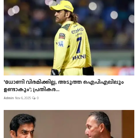
'ധോണി വിരമിക്കില്ല, അടുത്ത ഐപിഎലിലും
ഉണ്ടാകും'; പ്രതികര...
Admin
Nov 6, 2025
0