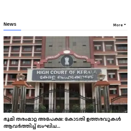
News
More
ഭൂമി തരംമാറ്റ അപേക്ഷ: കോടതി ഉത്തരവുകൾ
ആവർത്തിച്ച് ലംഘിച...