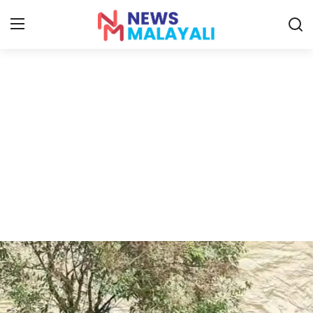
Home
Contact
Gallery
News
Travelers Vlog
Entertainment
Sports
Food