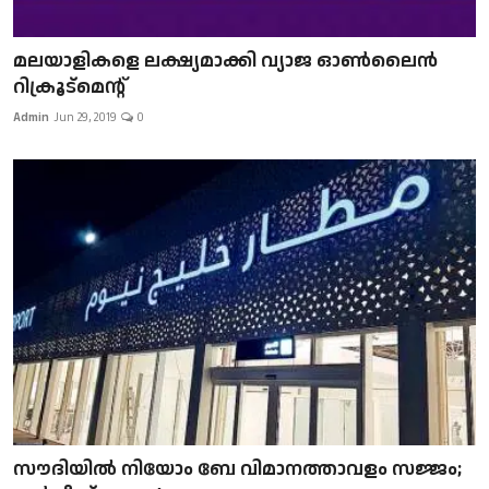
മലയാളികളെ ലക്ഷ്യമാക്കി വ്യാജ ഓൺലൈൻ
റിക്രൂട്മെന്റ്
Admin
Jun 29, 2019
0
സൗദിയിൽ നിയോം ബേ വിമാനത്താവളം സജ്ജം;