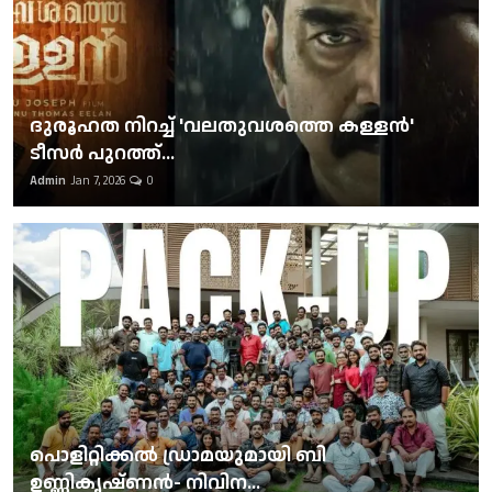
ദുരൂഹത നിറച്ച് 'വലതുവശത്തെ കള്ളന്‍'
ടീസര്‍ പുറത്ത്...
Admin
Jan 7, 2026
0
പൊളിറ്റിക്കല്‍ ഡ്രാമയുമായി ബി
ഉണ്ണികൃഷ്ണന്‍- നിവിന...