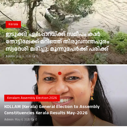
Gulf News
Loksabha Election 2024
Kerala
Technology
ഇടുക്കി ഏലപ്പാറയ്ക്ക് സമീപം കാർ
തോട്ടിലേക്ക് മറിഞ്ഞ് തിരുവനന്തപുരം
Health
സ്വദേശി മരിച്ചു; മൂന്നുപേർക്ക് പരിക്ക്
Admin
Aug 6, 2026
0
Jobs Mall
Automotive
Shop Online
Career
Keralam Assembly Election 2026
KOLLAM (Kerala) General Election to Assembly
Education
Constituencies Kerala Results May-2026
Admin
May 4, 2026
0
Business