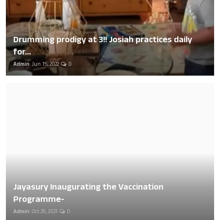
Drumming prodigy at 3!! Josiah practices daily
for...
Admin
Jun 15, 2022
0
Jayasury Inaugurating the Vaccination
Programme-
Admin
Oct 29, 2021
0