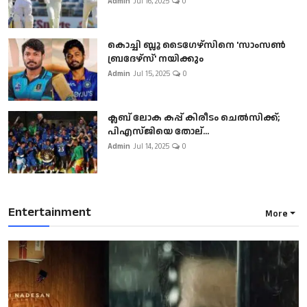
Admin
Jul 16, 2025
0
കൊച്ചി ബ്ലൂ ടൈഗേഴ്സിനെ 'സാംസൺ
ബ്രദേഴ്സ്' നയിക്കും
Admin
Jul 15, 2025
0
ക്ലബ് ലോക കപ്പ് കിരീടം ചെല്‍സിക്ക്;
പിഎസ്ജിയെ തോല്...
Admin
Jul 14, 2025
0
Entertainment
More