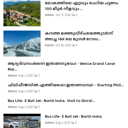
ലോകത്തിലെ ഏറ്റവും ചെറിയ പട്ടണം:
100 മീറ്റർ നീളവും ...
Admin
Jan 5, 2024
0
കനത്ത മഞ്ഞുവീഴ്ചയെത്തുടർന്ന്
അടച്ച J&K ലെ മുഗൾ റോഡ...
Admin
Oct 26, 2022
0
ആദ്യദിവസംതന്നെ ഇതാണനുഭവം! - Venice Grand Canal
Mal...
Admin
Aug 2, 2022
0
ഫിലിപ്പീൻസിൽ എത്തിയപ്പൊ ഇതാണവസ്ഥ! - Starting Phili...
Admin
Aug 2, 2022
0
Bus Life- E Bull Jet- North India- Visit to Shirdi...
Admin
Aug 2, 2022
0
Bus Life- E Bull Jet- North India
Admin
Aug 2, 2022
0