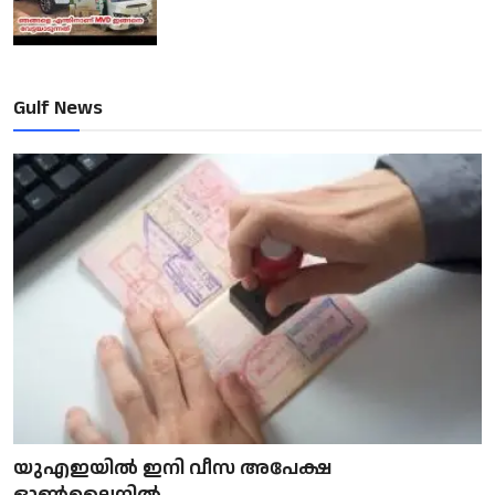
Gulf News
യുഎഇയിൽ ഇനി വീസ അപേക്ഷ
ഓൺലൈനിൽ