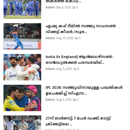
തകർത്ത് കൊച...
Admin
Sep 6, 2025
0
ഏഷ്യ കപ്പ് ടീമിൽ സഞ്ജു സാംസൺ
വിക്കറ്റ് കീപ്പർ; സൂര...
Admin
Aug 20, 2025
0
India Vs England| ആൻഡേഴ്സൺ-
ടെൻഡുല്‍ക്കർ പരമ്പരയില്...
Admin
Aug 5, 2025
0
IPL 2026: സഞ്ജുവിനായുള്ള പദ്ധതികൾ
ഉപേക്ഷിച്ച് സിഎസ...
Admin
Aug 2, 2025
0
27ന് ഓൾഔട്ട്; 7 പേർ ഡക്ക്; ടെസ്റ്റ്
ക്രിക്കറ്റിലെ ...