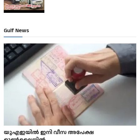
Gulf News
യുഎഇയിൽ ഇനി വീസ അപേക്ഷ
ഓൺലൈനിൽ