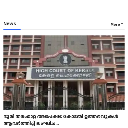
News
More
ഭൂമി തരംമാറ്റ അപേക്ഷ: കോടതി ഉത്തരവുകൾ
ആവർത്തിച്ച് ലംഘിച...