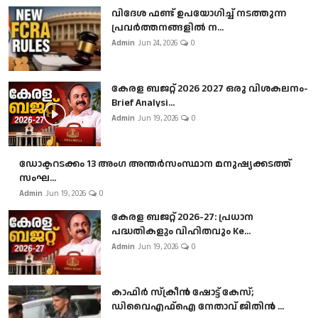
വിദേശ ഫണ്ട് ഉപയോഗിച്ച് നടത്തുന്ന
പ്രവർത്തനങ്ങളിൽ ന...
Admin
Jun 24, 2026
0
കേരള ബജറ്റ് 2026 2027 ഒരു വിശകലനം-
Brief Analysi...
Admin
Jun 19, 2026
0
ഡോക്ടറടക്കം 13 അംഗ അന്തർസംസ്ഥാന മനുഷ്യക്കടത്ത്
സംഘ...
Admin
Jun 19, 2026
0
കേരള ബജറ്റ് 2026-27: പ്രധാന
പദ്ധതികളും വിഹിതവും Ke...
Admin
Jun 19, 2026
0
കാഫിർ സ്‌ക്രീൻ ഷോട്ട് കേസ്;
ഡിവൈഎഫ്ഐ നേതാവ് ജിതിൻ ...