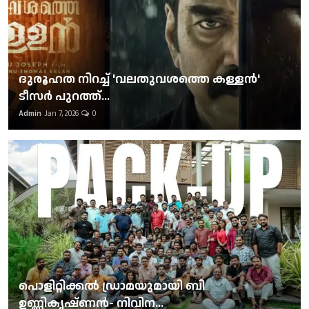
ദുരൂഹത നിറച്ച് 'വലതുവശത്തെ കള്ളന്‍'
ടീസര്‍ പുറത്ത്...
Admin
Jan 7, 2026
0
പൊളിറ്റിക്കല്‍ ഡ്രാമയുമായി ബി
ഉണ്ണികൃഷ്ണന്‍- നിവിന...