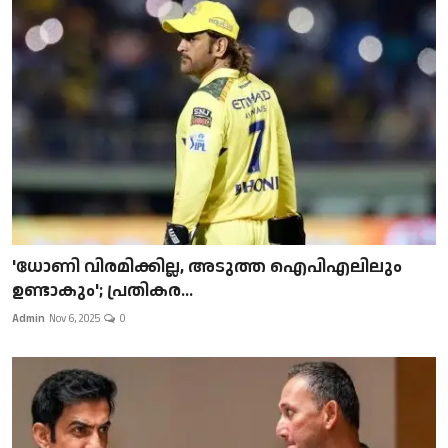
'ധോണി വിരമിക്കില്ല, അടുത്ത ഐപിഎലിലും
ഉണ്ടാകും'; പ്രതികര...
Admin
Nov 6, 2025
0