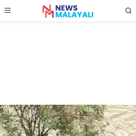
Home
Contact
Gallery
News
Travelers Vlog
Entertainment
Sports
Food