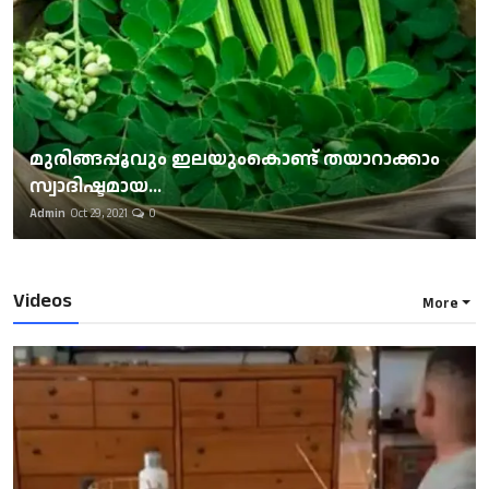
മുരിങ്ങപ്പൂവും ഇലയുംകൊണ്ട് തയാറാക്കാം
സ്വാദിഷ്ടമായ...
Admin
Oct 29, 2021
0
Videos
More