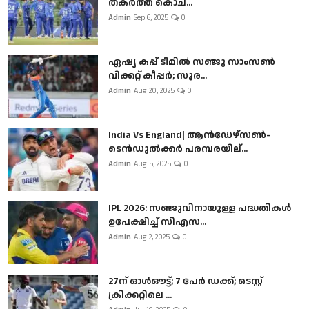
തകർത്ത് കൊച...
Admin
Sep 6, 2025
0
ഏഷ്യ കപ്പ് ടീമിൽ സഞ്ജു സാംസൺ
വിക്കറ്റ് കീപ്പർ; സൂര...
Admin
Aug 20, 2025
0
India Vs England| ആൻഡേഴ്സൺ-
ടെൻഡുല്‍ക്കർ പരമ്പരയില്...
Admin
Aug 5, 2025
0
IPL 2026: സഞ്ജുവിനായുള്ള പദ്ധതികൾ
ഉപേക്ഷിച്ച് സിഎസ...
Admin
Aug 2, 2025
0
27ന് ഓൾഔട്ട്; 7 പേർ ഡക്ക്; ടെസ്റ്റ്
ക്രിക്കറ്റിലെ ...