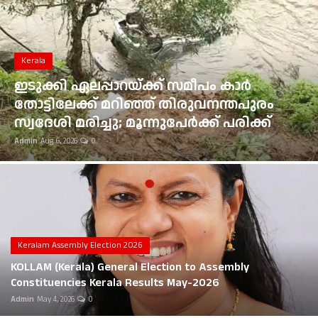
Gulf News
Loksabha Election 2024
Kerala
Technology
ഇടുക്കി ഏലപ്പാറയ്ക്ക് സമീപം കാർ
തോട്ടിലേക്ക് മറിഞ്ഞ് തിരുവനന്തപുരം
Health
സ്വദേശി മരിച്ചു; മൂന്നുപേർക്ക് പരിക്ക്
Admin
Aug 6, 2026
0
Jobs Mall
Automotive
Shop Online
Career
Keralam Assembly Election 2026
KOLLAM (Kerala) General Election to Assembly
Education
Constituencies Kerala Results May-2026
Admin
May 4, 2026
0
Business