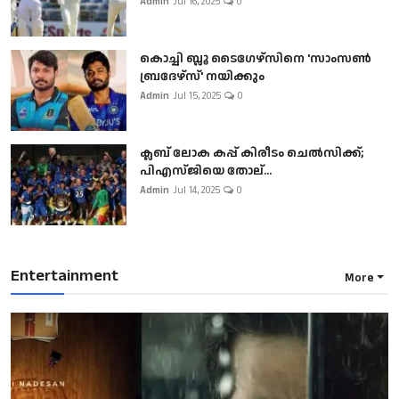
Admin
Jul 16, 2025
0
കൊച്ചി ബ്ലൂ ടൈഗേഴ്സിനെ 'സാംസൺ
ബ്രദേഴ്സ്' നയിക്കും
Admin
Jul 15, 2025
0
ക്ലബ് ലോക കപ്പ് കിരീടം ചെല്‍സിക്ക്;
പിഎസ്ജിയെ തോല്...
Admin
Jul 14, 2025
0
Entertainment
More