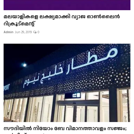
മലയാളികളെ ലക്ഷ്യമാക്കി വ്യാജ ഓൺലൈൻ
റിക്രൂട്മെന്റ്
Admin
Jun 29, 2019
0
സൗദിയിൽ നിയോം ബേ വിമാനത്താവളം സജ്ജം;