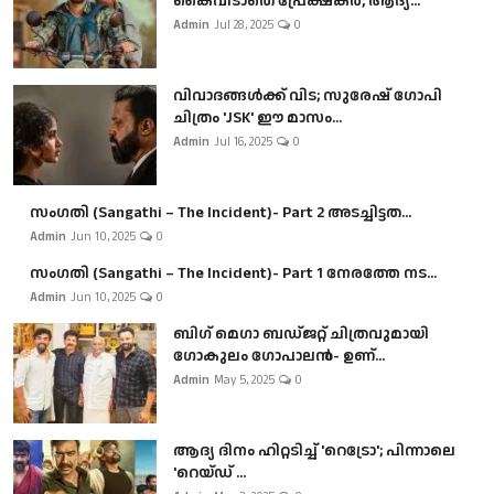
കൈവിടാതെ പ്രേക്ഷകർ, ആദ്യ...
Admin
Jul 28, 2025
0
വിവാദങ്ങൾക്ക് വിട; സുരേഷ് ഗോപി
ചിത്രം 'JSK' ഈ മാസം...
Admin
Jul 16, 2025
0
സംഗതി (Sangathi – The Incident)- Part 2 അടച്ചിട്ടത...
Admin
Jun 10, 2025
0
സംഗതി (Sangathi – The Incident)- Part 1 നേരത്തേ നട...
Admin
Jun 10, 2025
0
ബി​ഗ് മെഗാ ബഡ്ജറ്റ് ചിത്രവുമായി
ഗോകുലം ഗോപാലൻ- ഉണ്...
Admin
May 5, 2025
0
ആദ്യ ദിനം ഹിറ്റടിച്ച് 'റെട്രോ'; പിന്നാലെ
'റെയ്ഡ് ...