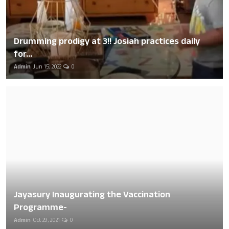
Drumming prodigy at 3!! Josiah practices daily
for...
Admin
Jun 15, 2022
0
Jayasury Inaugurating the Vaccination
Programme-
Admin
Oct 29, 2021
0