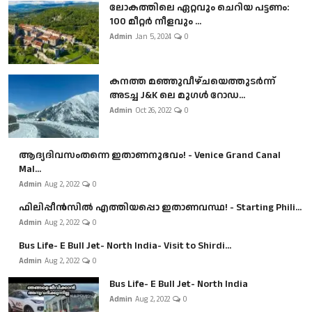
ലോകത്തിലെ ഏറ്റവും ചെറിയ പട്ടണം:
100 മീറ്റർ നീളവും ...
Admin
Jan 5, 2024
0
കനത്ത മഞ്ഞുവീഴ്ചയെത്തുടർന്ന്
അടച്ച J&K ലെ മുഗൾ റോഡ...
Admin
Oct 26, 2022
0
ആദ്യദിവസംതന്നെ ഇതാണനുഭവം! - Venice Grand Canal
Mal...
Admin
Aug 2, 2022
0
ഫിലിപ്പീൻസിൽ എത്തിയപ്പൊ ഇതാണവസ്ഥ! - Starting Phili...
Admin
Aug 2, 2022
0
Bus Life- E Bull Jet- North India- Visit to Shirdi...
Admin
Aug 2, 2022
0
Bus Life- E Bull Jet- North India
Admin
Aug 2, 2022
0