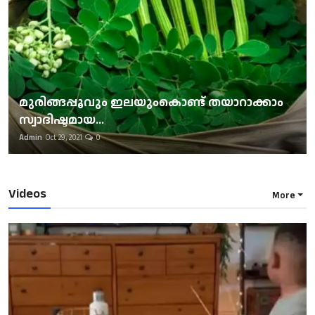
മുരിങ്ങപ്പൂവും ഇലയുംകൊണ്ട് തയാറാക്കാം
സ്വാദിഷ്ടമായ...
Admin
Oct 29, 2021
0
Videos
More