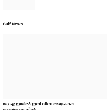
Gulf News
യുഎഇയിൽ ഇനി വീസ അപേക്ഷ
ഓൺലൈനിൽ