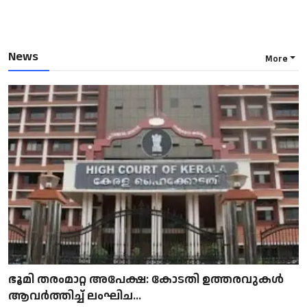
News
More
ഭൂമി തരംമാറ്റ അപേക്ഷ: കോടതി ഉത്തരവുകൾ
ആവർത്തിച്ച് ലംഘിച...