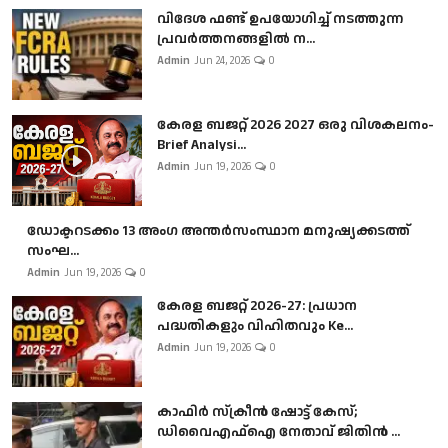
വിദേശ ഫണ്ട് ഉപയോഗിച്ച് നടത്തുന്ന
പ്രവർത്തനങ്ങളിൽ ന...
Admin
Jun 24, 2026
0
കേരള ബജറ്റ് 2026 2027 ഒരു വിശകലനം-
Brief Analysi...
Admin
Jun 19, 2026
0
ഡോക്ടറടക്കം 13 അംഗ അന്തർസംസ്ഥാന മനുഷ്യക്കടത്ത്
സംഘ...
Admin
Jun 19, 2026
0
കേരള ബജറ്റ് 2026-27: പ്രധാന
പദ്ധതികളും വിഹിതവും Ke...
Admin
Jun 19, 2026
0
കാഫിർ സ്‌ക്രീൻ ഷോട്ട് കേസ്;
ഡിവൈഎഫ്ഐ നേതാവ് ജിതിൻ ...