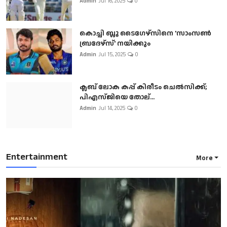
Admin
Jul 16, 2025
0
കൊച്ചി ബ്ലൂ ടൈഗേഴ്സിനെ 'സാംസൺ
ബ്രദേഴ്സ്' നയിക്കും
Admin
Jul 15, 2025
0
ക്ലബ് ലോക കപ്പ് കിരീടം ചെല്‍സിക്ക്;
പിഎസ്ജിയെ തോല്...
Admin
Jul 14, 2025
0
Entertainment
More