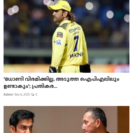
'ധോണി വിരമിക്കില്ല, അടുത്ത ഐപിഎലിലും
ഉണ്ടാകും'; പ്രതികര...
Admin
Nov 6, 2025
0