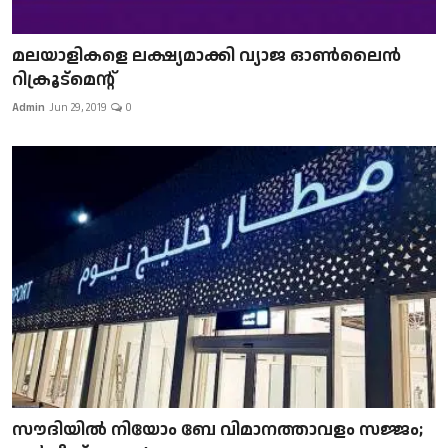
മലയാളികളെ ലക്ഷ്യമാക്കി വ്യാജ ഓൺലൈൻ
റിക്രൂട്മെന്റ്
Admin
Jun 29, 2019
0
സൗദിയിൽ നിയോം ബേ വിമാനത്താവളം സജ്ജം;