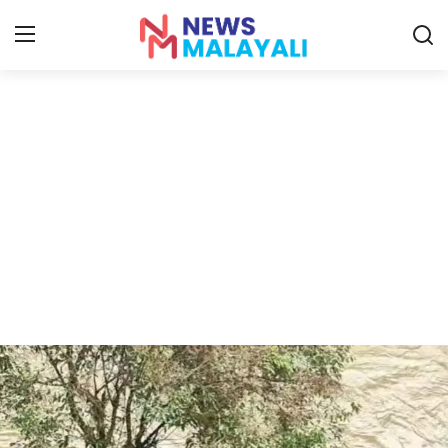
Home
Contact
Gallery
News
Travelers Vlog
Entertainment
Sports
Food