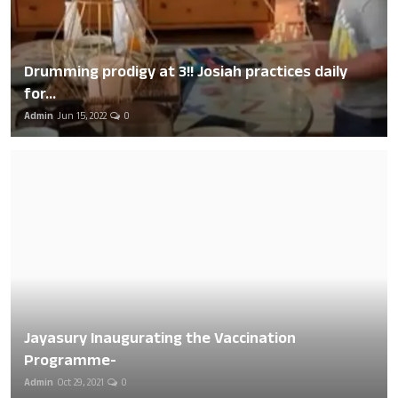
Drumming prodigy at 3!! Josiah practices daily
for...
Admin
Jun 15, 2022
0
Jayasury Inaugurating the Vaccination
Programme-
Admin
Oct 29, 2021
0