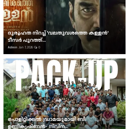
ദുരൂഹത നിറച്ച് 'വലതുവശത്തെ കള്ളന്‍'
ടീസര്‍ പുറത്ത്...
Admin
Jan 7, 2026
0
പൊളിറ്റിക്കല്‍ ഡ്രാമയുമായി ബി
ഉണ്ണികൃഷ്ണന്‍- നിവിന...