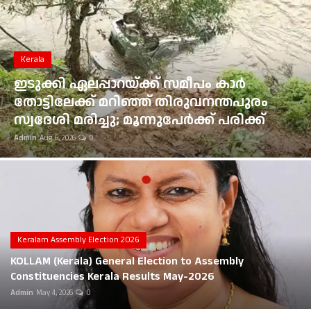
Gulf News
Kerala
Loksabha Election 2024
ഭൂമി തരംമാറ്റ അപേക്ഷ: കോടതി
Technology
ഉത്തരവുകൾ ആവർത്തിച്ച് ലംഘിച്ച
മൂവാറ്റുപുഴ ആർഡിഒയ്ക്ക് 25,000 രൂപ
Health
പിഴ
Admin
Aug 6, 2026
0
Jobs Mall
Automotive
Shop Online
Career
Keralam Assembly Election 2026
KOLLAM (Kerala) General Election to Assembly
Education
Constituencies Kerala Results May-2026
Admin
May 4, 2026
0
Business