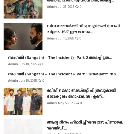
കൈവിടാതെ പ്രേക്ഷകർ, ആദ്യ...
Admin
Jul 28, 2025
0
വിവാദങ്ങൾക്ക് വിട; സുരേഷ് ഗോപി
ചിത്രം 'JSK' ഈ മാസം...
Admin
Jul 16, 2025
0
സംഗതി (Sangathi – The Incident)- Part 2 അടച്ചിട്ടത...
Admin
Jun 10, 2025
0
സംഗതി (Sangathi – The Incident)- Part 1 നേരത്തേ നട...
Admin
Jun 10, 2025
0
ബി​ഗ് മെഗാ ബഡ്ജറ്റ് ചിത്രവുമായി
ഗോകുലം ഗോപാലൻ- ഉണ്...
Admin
May 5, 2025
0
ആദ്യ ദിനം ഹിറ്റടിച്ച് 'റെട്രോ'; പിന്നാലെ
'റെയ്ഡ് ...