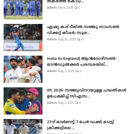
തകർത്ത് കൊച...
Admin
Sep 6, 2025
0
ഏഷ്യ കപ്പ് ടീമിൽ സഞ്ജു സാംസൺ
വിക്കറ്റ് കീപ്പർ; സൂര...
Admin
Aug 20, 2025
0
India Vs England| ആൻഡേഴ്സൺ-
ടെൻഡുല്‍ക്കർ പരമ്പരയില്...
Admin
Aug 5, 2025
0
IPL 2026: സഞ്ജുവിനായുള്ള പദ്ധതികൾ
ഉപേക്ഷിച്ച് സിഎസ...
Admin
Aug 2, 2025
0
27ന് ഓൾഔട്ട്; 7 പേർ ഡക്ക്; ടെസ്റ്റ്
ക്രിക്കറ്റിലെ ...