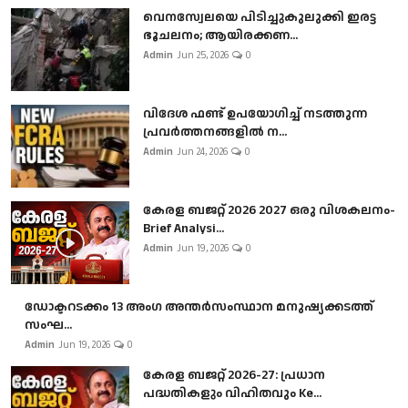
വെനസ്വേലയെ പിടിച്ചുകുലുക്കി ഇരട്ട
ഭൂചലനം; ആയിരക്കണ...
Admin
Jun 25, 2026
0
വിദേശ ഫണ്ട് ഉപയോഗിച്ച് നടത്തുന്ന
പ്രവർത്തനങ്ങളിൽ ന...
Admin
Jun 24, 2026
0
കേരള ബജറ്റ് 2026 2027 ഒരു വിശകലനം-
Brief Analysi...
Admin
Jun 19, 2026
0
ഡോക്ടറടക്കം 13 അംഗ അന്തർസംസ്ഥാന മനുഷ്യക്കടത്ത്
സംഘ...
Admin
Jun 19, 2026
0
കേരള ബജറ്റ് 2026-27: പ്രധാന
പദ്ധതികളും വിഹിതവും Ke...