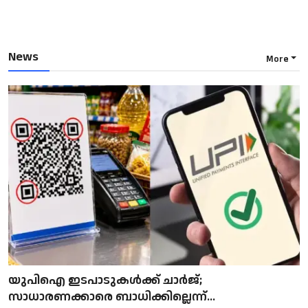
News
More
യുപിഐ ഇടപാടുകൾക്ക് ചാർജ്;
സാധാരണക്കാരെ ബാധിക്കില്ലെന്ന്...