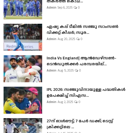
തകർത്ത് കൊച...
Admin
Sep 6, 2025
0
ഏഷ്യ കപ്പ് ടീമിൽ സഞ്ജു സാംസൺ
വിക്കറ്റ് കീപ്പർ; സൂര...
Admin
Aug 20, 2025
0
India Vs England| ആൻഡേഴ്സൺ-
ടെൻഡുല്‍ക്കർ പരമ്പരയില്...
Admin
Aug 5, 2025
0
IPL 2026: സഞ്ജുവിനായുള്ള പദ്ധതികൾ
ഉപേക്ഷിച്ച് സിഎസ...
Admin
Aug 2, 2025
0
27ന് ഓൾഔട്ട്; 7 പേർ ഡക്ക്; ടെസ്റ്റ്
ക്രിക്കറ്റിലെ ...