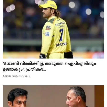
'ധോണി വിരമിക്കില്ല, അടുത്ത ഐപിഎലിലും
ഉണ്ടാകും'; പ്രതികര...
Admin
Nov 6, 2025
0