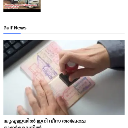
Gulf News
യുഎഇയിൽ ഇനി വീസ അപേക്ഷ
ഓൺലൈനിൽ