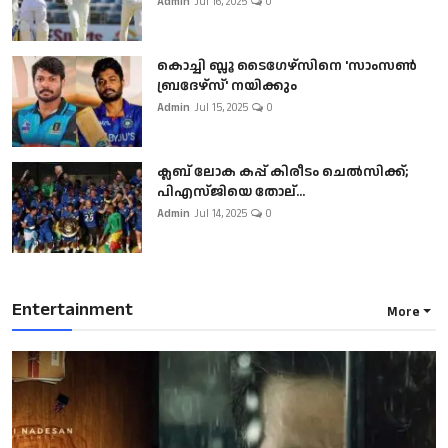
Admin
Jul 16, 2025
0
കൊച്ചി ബ്ലൂ ടൈഗേഴ്സിനെ 'സാംസൺ
ബ്രദേഴ്സ്' നയിക്കും
Admin
Jul 15, 2025
0
ക്ലബ് ലോക കപ്പ് കിരീടം ചെല്‍സിക്ക്;
പിഎസ്ജിയെ തോല്...
Admin
Jul 14, 2025
0
Entertainment
More