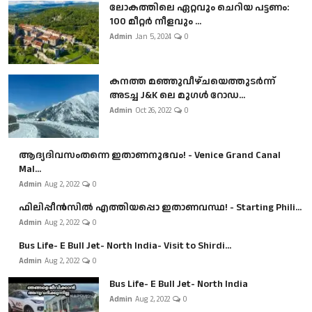
ലോകത്തിലെ ഏറ്റവും ചെറിയ പട്ടണം:
100 മീറ്റർ നീളവും ...
Admin
Jan 5, 2024
0
കനത്ത മഞ്ഞുവീഴ്ചയെത്തുടർന്ന്
അടച്ച J&K ലെ മുഗൾ റോഡ...
Admin
Oct 26, 2022
0
ആദ്യദിവസംതന്നെ ഇതാണനുഭവം! - Venice Grand Canal
Mal...
Admin
Aug 2, 2022
0
ഫിലിപ്പീൻസിൽ എത്തിയപ്പൊ ഇതാണവസ്ഥ! - Starting Phili...
Admin
Aug 2, 2022
0
Bus Life- E Bull Jet- North India- Visit to Shirdi...
Admin
Aug 2, 2022
0
Bus Life- E Bull Jet- North India
Admin
Aug 2, 2022
0