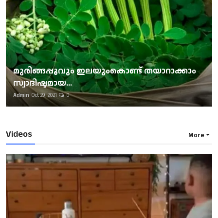
മുരിങ്ങപ്പൂവും ഇലയുംകൊണ്ട് തയാറാക്കാം
സ്വാദിഷ്ടമായ...
Admin
Oct 29, 2021
0
Videos
More