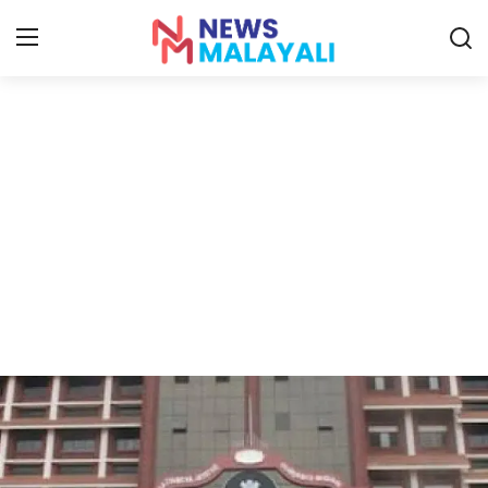
Home
Contact
Gallery
News
Travelers Vlog
Entertainment
Sports
Food