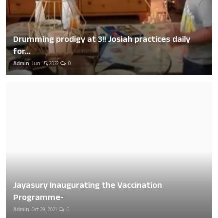
Drumming prodigy at 3!! Josiah practices daily
for...
Admin
Jun 15, 2022
0
Jayasury Inaugurating the Vaccination
Programme-
Admin
Oct 29, 2021
0