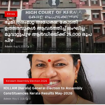
Gulf News
Kerala
Loksabha Election 2024
ഭൂമി തരംമാറ്റ അപേക്ഷ: കോടതി
Technology
ഉത്തരവുകൾ ആവർത്തിച്ച് ലംഘിച്ച
മൂവാറ്റുപുഴ ആർഡിഒയ്ക്ക് 25,000 രൂപ
Health
പിഴ
Admin
Aug 6, 2026
0
Jobs Mall
Automotive
Shop Online
Career
Keralam Assembly Election 2026
KOLLAM (Kerala) General Election to Assembly
Education
Constituencies Kerala Results May-2026
Admin
May 4, 2026
0
Business