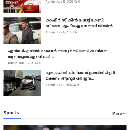
Admin
Jun 19, 2026
0
കാഫിർ സ്‌ക്രീൻ ഷോട്ട് കേസ്;
ഡിവൈഎഫ്ഐ നേതാവ് ജിതിൻ ...
Admin
Jun 17, 2026
0
എൻഡിഎയിൽ ചേരാൻ അനുമതി തേടി 20 വിമത
തൃണമൂൽ എംപിമാർ ...
Admin
Jun 9, 2026
0
ദുബായിൽ മിനിബസ്​ ട്രക്കിലിടിച്ച് 8
മരണം; ആറുപേർ ഇന...
Admin
Jun 9, 2026
0
Sports
More