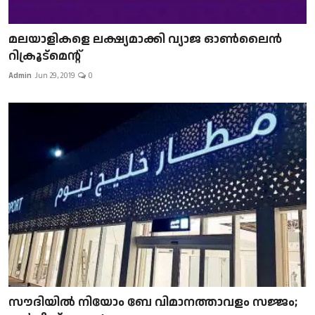
മലയാളികളെ ലക്ഷ്യമാക്കി വ്യാജ ഓൺലൈൻ
റിക്രൂട്മെന്റ്
Admin
Jun 29, 2019
0
സൗദിയിൽ നിയോം ബേ വിമാനത്താവളം സജ്ജം;