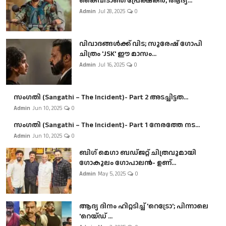
കൈവിടാതെ പ്രേക്ഷകർ, ആദ്യ...
Admin
Jul 28, 2025
0
വിവാദങ്ങൾക്ക് വിട; സുരേഷ് ഗോപി
ചിത്രം 'JSK' ഈ മാസം...
Admin
Jul 16, 2025
0
സംഗതി (Sangathi – The Incident)- Part 2 അടച്ചിട്ടത...
Admin
Jun 10, 2025
0
സംഗതി (Sangathi – The Incident)- Part 1 നേരത്തേ നട...
Admin
Jun 10, 2025
0
ബി​ഗ് മെഗാ ബഡ്ജറ്റ് ചിത്രവുമായി
ഗോകുലം ഗോപാലൻ- ഉണ്...
Admin
May 5, 2025
0
ആദ്യ ദിനം ഹിറ്റടിച്ച് 'റെട്രോ'; പിന്നാലെ
'റെയ്ഡ് ...