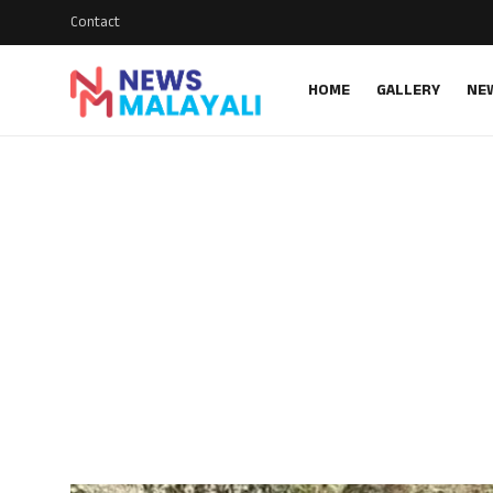
Contact
HOME
GALLERY
NE
Home
Contact
Gallery
News
Travelers Vlog
Entertainment
Sports
Food