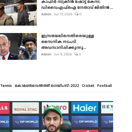
കാഫിർ സ്‌ക്രീൻ ഷോട്ട് കേസ്;
ഡിവൈഎഫ്ഐ നേതാവ് ജിതിൻ ...
Admin
Jun 17, 2026
0
ഇസ്രയേലിനെതിരെയുള്ള
സൈനിക നടപടി
അവസാനിപ്പിക്കുന്നു...
Admin
Jun 9, 2026
0
Tennis
കോമൺവെൽത്ത് ഗെയിംസ്-2022
Cricket
Football