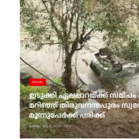
Gulf News
Loksabha Election 2024
Technology
Health
Jobs Mall
Automotive
Kerala
Shop Online
ഇടുക്കി ഏലപ്പാറയ്ക്ക് സമീപം 
്
മറിഞ്ഞ് തിരുവനന്തപുരം സ്വദേശ
Career
മൂന്നുപേർക്ക് പരിക്ക്
Education
Admin
Aug 6, 2026
0
Business