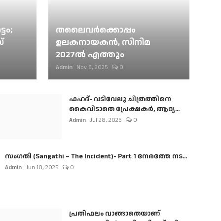
ടം;
തലൈവര്‍ക്കൊപ്പം
്
ഉലകനായകന്‍, സിനിമ
2027ല്‍ എത്തും
Admin
Nov 6, 2025
0
ഫഹദ്- വടിവേലു ചിത്രത്തിനെ
കൈവിടാതെ പ്രേക്ഷകർ, ആദ്യ...
Admin
Jul 28, 2025
0
സംഗതി (Sangathi – The Incident)- Part 1 നേരത്തേ നട...
Admin
Jun 10, 2025
0
പ്രതിഫലം വാങ്ങാതെയാണ്