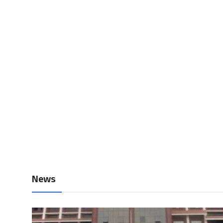
Local News
Earn Money
Tutorials
Malayalam
News