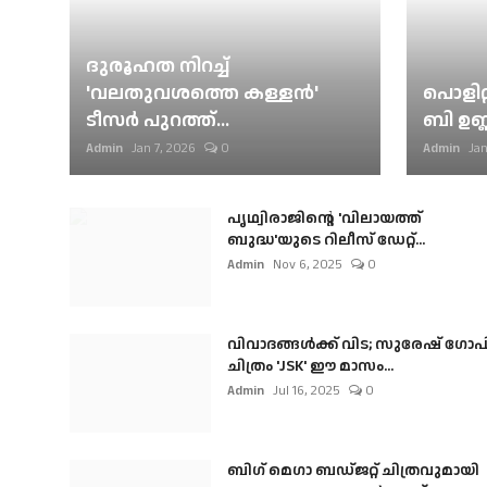
ദുരൂഹത നിറച്ച്
'വലതുവശത്തെ കള്ളന്‍'
പൊളിറ്
ടീസര്‍ പുറത്ത്...
ബി ഉണ്
Admin
Jan 7, 2026
0
Admin
Jan
പൃഥ്വിരാജിന്റെ 'വിലായത്ത്
ബുദ്ധ'യുടെ റിലീസ് ഡേറ്റ്...
Admin
Nov 6, 2025
0
വിവാദങ്ങൾക്ക് വിട; സുരേഷ് ഗോപ
ചിത്രം 'JSK' ഈ മാസം...
Admin
Jul 16, 2025
0
ബി​ഗ് മെഗാ ബഡ്ജറ്റ് ചിത്രവുമായി