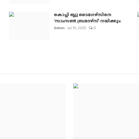
കൊച്ചി ബ്ലൂ ടൈഗേഴ്സിനെ
'സാംസൺ ബ്രദേഴ്സ്' നയിക്കും
Admin
Jul 15, 2025
0