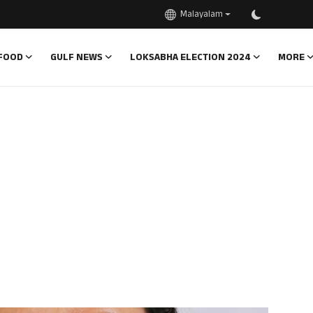
Malayalam
FOOD
GULF NEWS
LOKSABHA ELECTION 2024
MORE