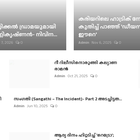
കരിയറിലെ ഹാട്രിക് നേട്
റിക്കല്‍ ഡ്രാമയുമായി
കുതിച്ച് പാഞ്ഞ് 'ഡീയസ
ണികൃഷ്ണന്‍- നിവിന...
ഈറെ'
 7, 2026
0
Admin
Nov 6, 2025
0
റീ റിലീസിനൊരുങ്ങി കല്യാണ
രാമൻ
Admin
Oct 21, 2025
0
ി
സംഗതി (Sangathi – The Incident)- Part 2 അടച്ചിട്ടത...
Admin
Jun 10, 2025
0
ആദ്യ ദിനം ഹിറ്റടിച്ച് 'റെട്രോ';