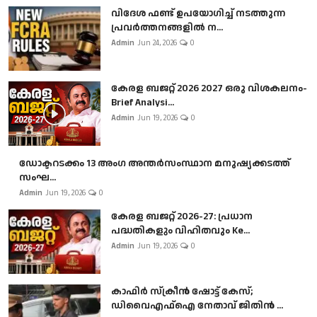
വിദേശ ഫണ്ട് ഉപയോഗിച്ച് നടത്തുന്ന
പ്രവർത്തനങ്ങളിൽ ന...
Admin
Jun 24, 2026
0
കേരള ബജറ്റ് 2026 2027 ഒരു വിശകലനം-
Brief Analysi...
Admin
Jun 19, 2026
0
ഡോക്ടറടക്കം 13 അംഗ അന്തർസംസ്ഥാന മനുഷ്യക്കടത്ത്
സംഘ...
Admin
Jun 19, 2026
0
കേരള ബജറ്റ് 2026-27: പ്രധാന
പദ്ധതികളും വിഹിതവും Ke...
Admin
Jun 19, 2026
0
കാഫിർ സ്‌ക്രീൻ ഷോട്ട് കേസ്;
ഡിവൈഎഫ്ഐ നേതാവ് ജിതിൻ ...