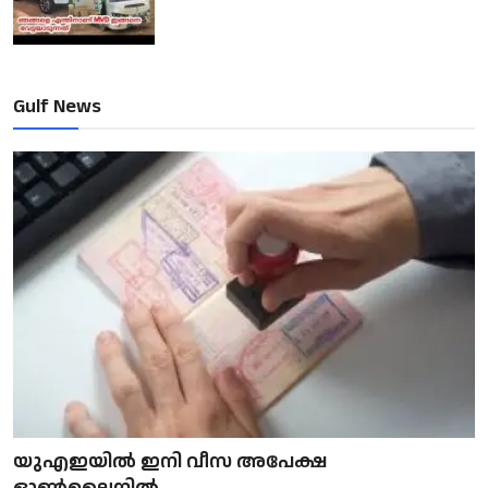
Gulf News
യുഎഇയിൽ ഇനി വീസ അപേക്ഷ
ഓൺലൈനിൽ