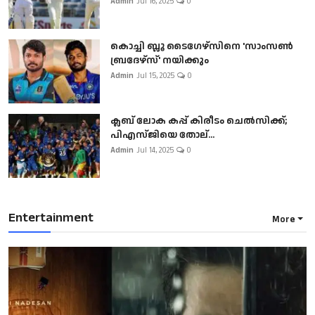
Admin
Jul 16, 2025
0
കൊച്ചി ബ്ലൂ ടൈഗേഴ്സിനെ 'സാംസൺ
ബ്രദേഴ്സ്' നയിക്കും
Admin
Jul 15, 2025
0
ക്ലബ് ലോക കപ്പ് കിരീടം ചെല്‍സിക്ക്;
പിഎസ്ജിയെ തോല്...
Admin
Jul 14, 2025
0
Entertainment
More