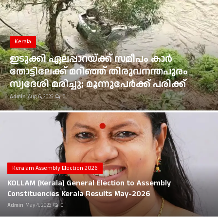
Gulf News
Loksabha Election 2024
Kerala
Technology
ഇടുക്കി ഏലപ്പാറയ്ക്ക് സമീപം കാർ
തോട്ടിലേക്ക് മറിഞ്ഞ് തിരുവനന്തപുരം
Health
സ്വദേശി മരിച്ചു; മൂന്നുപേർക്ക് പരിക്ക്
Admin
Aug 6, 2026
0
Jobs Mall
Automotive
Shop Online
Career
Keralam Assembly Election 2026
KOLLAM (Kerala) General Election to Assembly
Education
Constituencies Kerala Results May-2026
Admin
May 4, 2026
0
Business