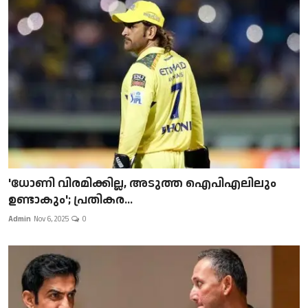
'ധോണി വിരമിക്കില്ല, അടുത്ത ഐപിഎലിലും
ഉണ്ടാകും'; പ്രതികര...
Admin
Nov 6, 2025
0