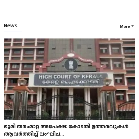
News
More
ഭൂമി തരംമാറ്റ അപേക്ഷ: കോടതി ഉത്തരവുകൾ
ആവർത്തിച്ച് ലംഘിച...