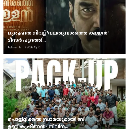
ദുരൂഹത നിറച്ച് 'വലതുവശത്തെ കള്ളന്‍'
ടീസര്‍ പുറത്ത്...
Admin
Jan 7, 2026
0
പൊളിറ്റിക്കല്‍ ഡ്രാമയുമായി ബി
ഉണ്ണികൃഷ്ണന്‍- നിവിന...