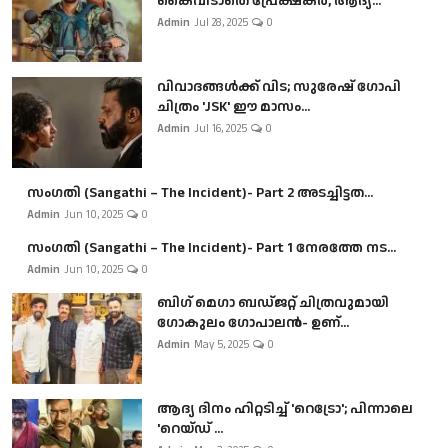
കൈവിടാതെ പ്രേക്ഷകർ, ആദ്യ...
Admin
Jul 28, 2025
0
വിവാദങ്ങൾക്ക് വിട; സുരേഷ് ഗോപി
ചിത്രം 'JSK' ഈ മാസം...
Admin
Jul 16, 2025
0
സംഗതി (Sangathi – The Incident)- Part 2 അടച്ചിട്ടത...
Admin
Jun 10, 2025
0
സംഗതി (Sangathi – The Incident)- Part 1 നേരത്തേ നട...
Admin
Jun 10, 2025
0
ബി​ഗ് മെഗാ ബഡ്ജറ്റ് ചിത്രവുമായി
ഗോകുലം ഗോപാലൻ- ഉണ്...
Admin
May 5, 2025
0
ആദ്യ ദിനം ഹിറ്റടിച്ച് 'റെട്രോ'; പിന്നാലെ
'റെയ്ഡ് ...