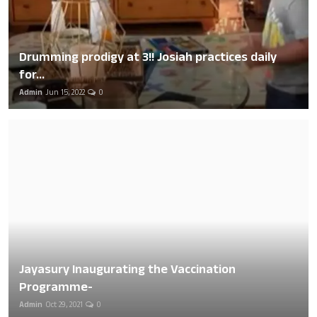
Drumming prodigy at 3!! Josiah practices daily
for...
Admin
Jun 15, 2022
0
Jayasury Inaugurating the Vaccination
Programme-
Admin
Oct 29, 2021
0