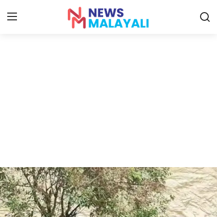
Home
Contact
Gallery
News
Travelers Vlog
Entertainment
Sports
Food