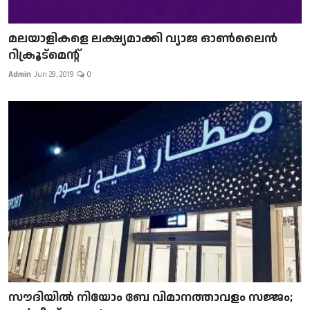
മലയാളികളെ ലക്ഷ്യമാക്കി വ്യാജ ഓൺലൈൻ
റിക്രൂട്മെന്റ്
Admin
Jun 29, 2019
0
സൗദിയിൽ നിയോം ബേ വിമാനത്താവളം സജ്ജം;