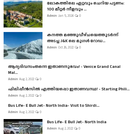
ലോകത്തിലെ ഏറ്റവും ചെറിയ പട്ടണം:
100 മീറ്റർ നീളവും ...
Admin
Jan 5, 2024
0
കനത്ത മഞ്ഞുവീഴ്ചയെത്തുടർന്ന്
അടച്ച J&K ലെ മുഗൾ റോഡ...
Admin
Oct 26, 2022
0
ആദ്യദിവസംതന്നെ ഇതാണനുഭവം! - Venice Grand Canal
Mal...
Admin
Aug 2, 2022
0
ഫിലിപ്പീൻസിൽ എത്തിയപ്പൊ ഇതാണവസ്ഥ! - Starting Phili...
Admin
Aug 2, 2022
0
Bus Life- E Bull Jet- North India- Visit to Shirdi...
Admin
Aug 2, 2022
0
Bus Life- E Bull Jet- North India
Admin
Aug 2, 2022
0