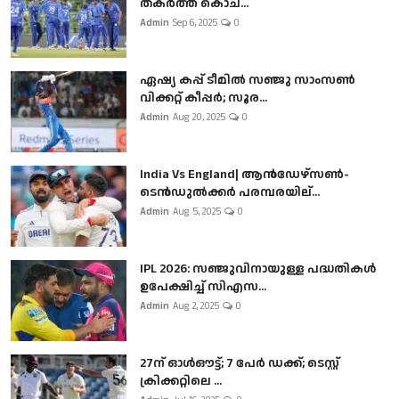
തകർത്ത് കൊച...
Admin
Sep 6, 2025
0
ഏഷ്യ കപ്പ് ടീമിൽ സഞ്ജു സാംസൺ
വിക്കറ്റ് കീപ്പർ; സൂര...
Admin
Aug 20, 2025
0
India Vs England| ആൻഡേഴ്സൺ-
ടെൻഡുല്‍ക്കർ പരമ്പരയില്...
Admin
Aug 5, 2025
0
IPL 2026: സഞ്ജുവിനായുള്ള പദ്ധതികൾ
ഉപേക്ഷിച്ച് സിഎസ...
Admin
Aug 2, 2025
0
27ന് ഓൾഔട്ട്; 7 പേർ ഡക്ക്; ടെസ്റ്റ്
ക്രിക്കറ്റിലെ ...