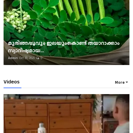
മുരിങ്ങപ്പൂവും ഇലയുംകൊണ്ട് തയാറാക്കാം
സ്വാദിഷ്ടമായ...
Admin
Oct 29, 2021
0
Videos
More