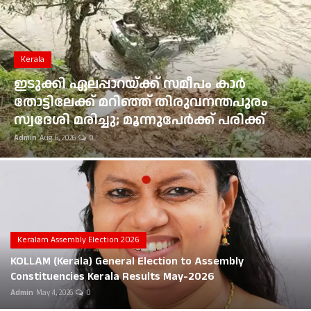
Gulf News
Loksabha Election 2024
Kerala
Technology
ഇടുക്കി ഏലപ്പാറയ്ക്ക് സമീപം കാർ
തോട്ടിലേക്ക് മറിഞ്ഞ് തിരുവനന്തപുരം
Health
സ്വദേശി മരിച്ചു; മൂന്നുപേർക്ക് പരിക്ക്
Admin
Aug 6, 2026
0
Jobs Mall
Automotive
Shop Online
Career
Keralam Assembly Election 2026
KOLLAM (Kerala) General Election to Assembly
Education
Constituencies Kerala Results May-2026
Admin
May 4, 2026
0
Business