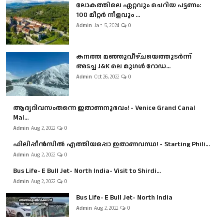
ലോകത്തിലെ ഏറ്റവും ചെറിയ പട്ടണം:
100 മീറ്റർ നീളവും ...
Admin
Jan 5, 2024
0
കനത്ത മഞ്ഞുവീഴ്ചയെത്തുടർന്ന്
അടച്ച J&K ലെ മുഗൾ റോഡ...
Admin
Oct 26, 2022
0
ആദ്യദിവസംതന്നെ ഇതാണനുഭവം! - Venice Grand Canal
Mal...
Admin
Aug 2, 2022
0
ഫിലിപ്പീൻസിൽ എത്തിയപ്പൊ ഇതാണവസ്ഥ! - Starting Phili...
Admin
Aug 2, 2022
0
Bus Life- E Bull Jet- North India- Visit to Shirdi...
Admin
Aug 2, 2022
0
Bus Life- E Bull Jet- North India
Admin
Aug 2, 2022
0