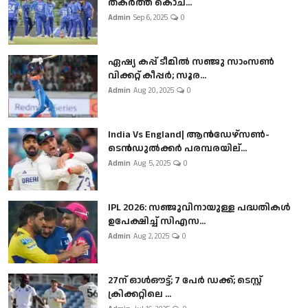
തകർത്ത് കൊച...
Admin
Sep 6, 2025
0
ഏഷ്യ കപ്പ് ടീമിൽ സഞ്ജു സാംസൺ
വിക്കറ്റ് കീപ്പർ; സൂര...
Admin
Aug 20, 2025
0
India Vs England| ആൻഡേഴ്സൺ-
ടെൻഡുല്‍ക്കർ പരമ്പരയില്...
Admin
Aug 5, 2025
0
IPL 2026: സഞ്ജുവിനായുള്ള പദ്ധതികൾ
ഉപേക്ഷിച്ച് സിഎസ...
Admin
Aug 2, 2025
0
27ന് ഓൾഔട്ട്; 7 പേർ ഡക്ക്; ടെസ്റ്റ്
ക്രിക്കറ്റിലെ ...