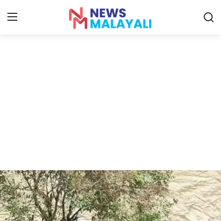
Home
Contact
Gallery
News
Travelers Vlog
Entertainment
Sports
Food