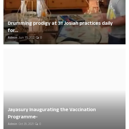
Drumming prodigy at 3!! Josiah practices daily
for...
Admin
Jun 15, 2022
0
Jayasury Inaugurating the Vaccination
Programme-
Admin
Oct 29, 2021
0