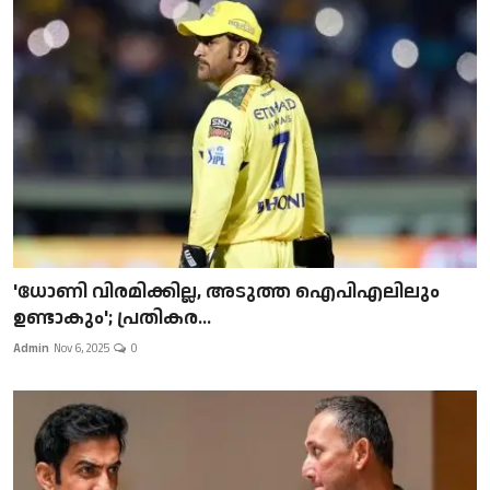
'ധോണി വിരമിക്കില്ല, അടുത്ത ഐപിഎലിലും
ഉണ്ടാകും'; പ്രതികര...
Admin
Nov 6, 2025
0