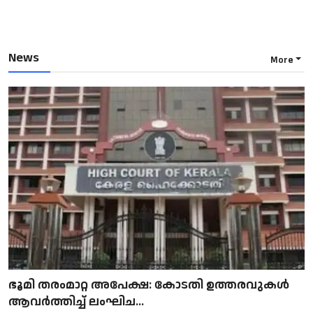
News
More
ഭൂമി തരംമാറ്റ അപേക്ഷ: കോടതി ഉത്തരവുകൾ
ആവർത്തിച്ച് ലംഘിച...