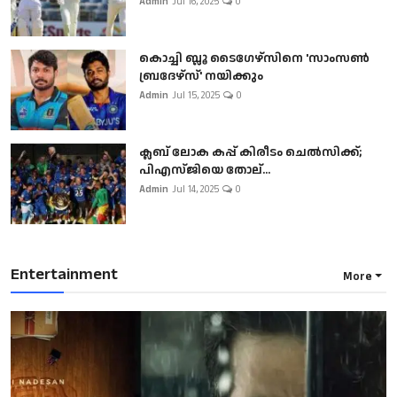
Admin
Jul 16, 2025
0
കൊച്ചി ബ്ലൂ ടൈഗേഴ്സിനെ 'സാംസൺ
ബ്രദേഴ്സ്' നയിക്കും
Admin
Jul 15, 2025
0
ക്ലബ് ലോക കപ്പ് കിരീടം ചെല്‍സിക്ക്;
പിഎസ്ജിയെ തോല്...
Admin
Jul 14, 2025
0
Entertainment
More