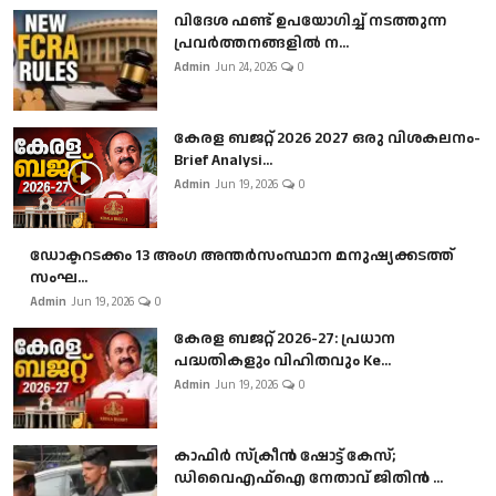
വിദേശ ഫണ്ട് ഉപയോഗിച്ച് നടത്തുന്ന
പ്രവർത്തനങ്ങളിൽ ന...
Admin
Jun 24, 2026
0
കേരള ബജറ്റ് 2026 2027 ഒരു വിശകലനം-
Brief Analysi...
Admin
Jun 19, 2026
0
ഡോക്ടറടക്കം 13 അംഗ അന്തർസംസ്ഥാന മനുഷ്യക്കടത്ത്
സംഘ...
Admin
Jun 19, 2026
0
കേരള ബജറ്റ് 2026-27: പ്രധാന
പദ്ധതികളും വിഹിതവും Ke...
Admin
Jun 19, 2026
0
കാഫിർ സ്‌ക്രീൻ ഷോട്ട് കേസ്;
ഡിവൈഎഫ്ഐ നേതാവ് ജിതിൻ ...