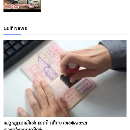
Gulf News
യുഎഇയിൽ ഇനി വീസ അപേക്ഷ
ഓൺലൈനിൽ