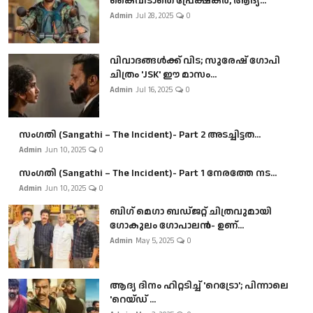
കൈവിടാതെ പ്രേക്ഷകർ, ആദ്യ...
Admin
Jul 28, 2025
0
വിവാദങ്ങൾക്ക് വിട; സുരേഷ് ഗോപി
ചിത്രം 'JSK' ഈ മാസം...
Admin
Jul 16, 2025
0
സംഗതി (Sangathi – The Incident)- Part 2 അടച്ചിട്ടത...
Admin
Jun 10, 2025
0
സംഗതി (Sangathi – The Incident)- Part 1 നേരത്തേ നട...
Admin
Jun 10, 2025
0
ബി​ഗ് മെഗാ ബഡ്ജറ്റ് ചിത്രവുമായി
ഗോകുലം ഗോപാലൻ- ഉണ്...
Admin
May 5, 2025
0
ആദ്യ ദിനം ഹിറ്റടിച്ച് 'റെട്രോ'; പിന്നാലെ
'റെയ്ഡ് ...