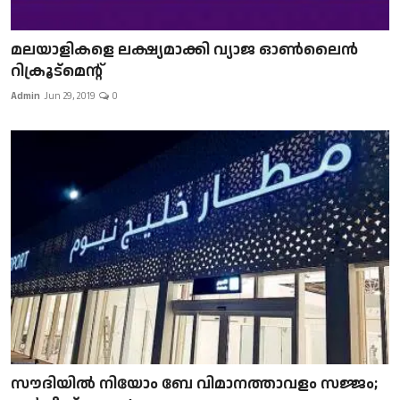
മലയാളികളെ ലക്ഷ്യമാക്കി വ്യാജ ഓൺലൈൻ
റിക്രൂട്മെന്റ്
Admin
Jun 29, 2019
0
സൗദിയിൽ നിയോം ബേ വിമാനത്താവളം സജ്ജം;