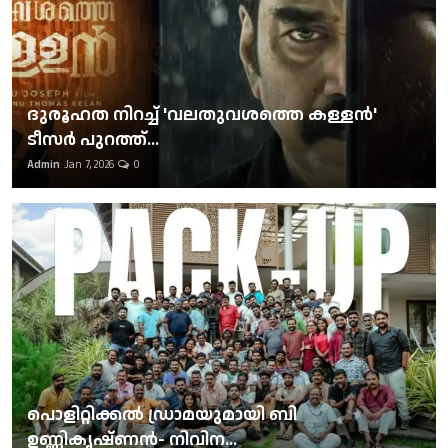
ദുരൂഹത നിറച്ച് 'വലതുവശത്തെ കള്ളന്‍'
ടീസര്‍ പുറത്ത്...
Admin
Jan 7, 2026
0
പൊളിറ്റിക്കല്‍ ഡ്രാമയുമായി ബി
ഉണ്ണികൃഷ്ണന്‍- നിവിന...