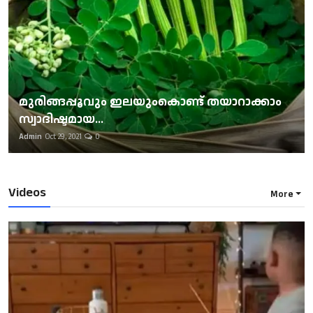
മുരിങ്ങപ്പൂവും ഇലയുംകൊണ്ട് തയാറാക്കാം
സ്വാദിഷ്ടമായ...
Admin
Oct 29, 2021
0
Videos
More