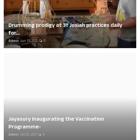
Drumming prodigy at 3!! Josiah practices daily
for...
Admin
Jun 15, 2022
0
Jayasury Inaugurating the Vaccination
Programme-
Admin
Oct 29, 2021
0