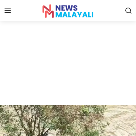
Home
Contact
Gallery
News
Travelers Vlog
Entertainment
Sports
Food