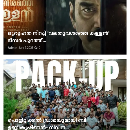
ദുരൂഹത നിറച്ച് 'വലതുവശത്തെ കള്ളന്‍'
ടീസര്‍ പുറത്ത്...
Admin
Jan 7, 2026
0
പൊളിറ്റിക്കല്‍ ഡ്രാമയുമായി ബി
ഉണ്ണികൃഷ്ണന്‍- നിവിന...