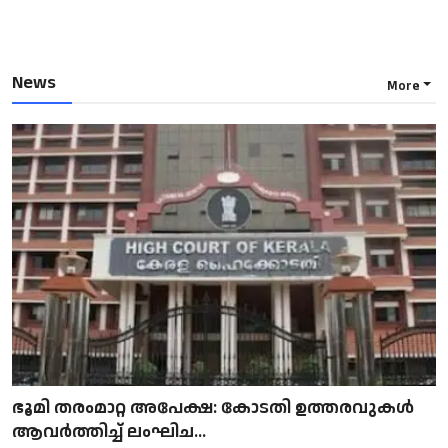
News
More
ഭൂമി തരംമാറ്റ അപേക്ഷ: കോടതി ഉത്തരവുകൾ
ആവർത്തിച്ച് ലംഘിച...