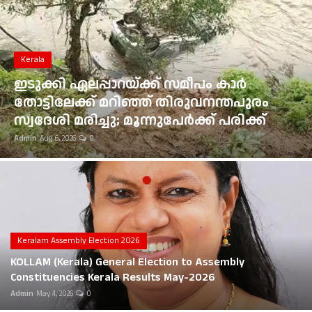
Gulf News
Loksabha Election 2024
Kerala
Technology
ഇടുക്കി ഏലപ്പാറയ്ക്ക് സമീപം കാർ
തോട്ടിലേക്ക് മറിഞ്ഞ് തിരുവനന്തപുരം
Health
സ്വദേശി മരിച്ചു; മൂന്നുപേർക്ക് പരിക്ക്
Admin
Aug 6, 2026
0
Jobs Mall
Automotive
Shop Online
Career
Keralam Assembly Election 2026
KOLLAM (Kerala) General Election to Assembly
Education
Constituencies Kerala Results May-2026
Admin
May 4, 2026
0
Business