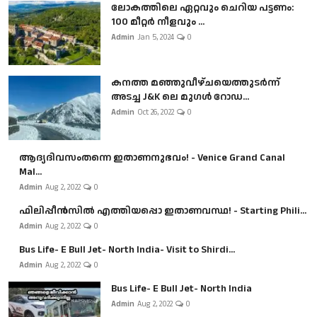
ലോകത്തിലെ ഏറ്റവും ചെറിയ പട്ടണം:
100 മീറ്റർ നീളവും ...
Admin
Jan 5, 2024
0
കനത്ത മഞ്ഞുവീഴ്ചയെത്തുടർന്ന്
അടച്ച J&K ലെ മുഗൾ റോഡ...
Admin
Oct 26, 2022
0
ആദ്യദിവസംതന്നെ ഇതാണനുഭവം! - Venice Grand Canal
Mal...
Admin
Aug 2, 2022
0
ഫിലിപ്പീൻസിൽ എത്തിയപ്പൊ ഇതാണവസ്ഥ! - Starting Phili...
Admin
Aug 2, 2022
0
Bus Life- E Bull Jet- North India- Visit to Shirdi...
Admin
Aug 2, 2022
0
Bus Life- E Bull Jet- North India
Admin
Aug 2, 2022
0