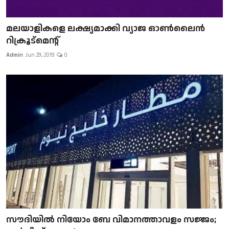
മലയാളികളെ ലക്ഷ്യമാക്കി വ്യാജ ഓൺലൈൻ
റിക്രൂട്മെന്റ്
Admin
Jun 29, 2019
0
സൗദിയിൽ നിയോം ബേ വിമാനത്താവളം സജ്ജം;