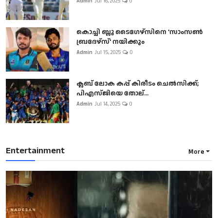
Admin
Jul 16, 2025
0
കൊച്ചി ബ്ലൂ ടൈഗേഴ്സിനെ 'സാംസൺ
ബ്രദേഴ്സ്' നയിക്കും
Admin
Jul 15, 2025
0
ക്ലബ് ലോക കപ്പ് കിരീടം ചെല്‍സിക്ക്;
പിഎസ്ജിയെ തോല്...
Admin
Jul 14, 2025
0
Entertainment
More