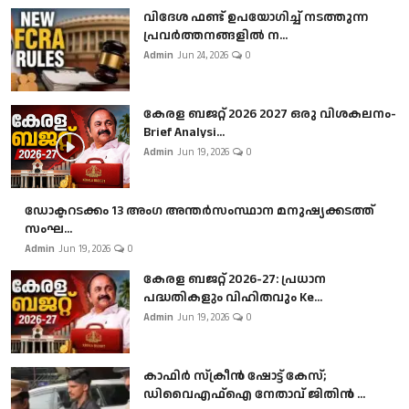
വിദേശ ഫണ്ട് ഉപയോഗിച്ച് നടത്തുന്ന
പ്രവർത്തനങ്ങളിൽ ന...
Admin
Jun 24, 2026
0
കേരള ബജറ്റ് 2026 2027 ഒരു വിശകലനം-
Brief Analysi...
Admin
Jun 19, 2026
0
ഡോക്ടറടക്കം 13 അംഗ അന്തർസംസ്ഥാന മനുഷ്യക്കടത്ത്
സംഘ...
Admin
Jun 19, 2026
0
കേരള ബജറ്റ് 2026-27: പ്രധാന
പദ്ധതികളും വിഹിതവും Ke...
Admin
Jun 19, 2026
0
കാഫിർ സ്‌ക്രീൻ ഷോട്ട് കേസ്;
ഡിവൈഎഫ്ഐ നേതാവ് ജിതിൻ ...