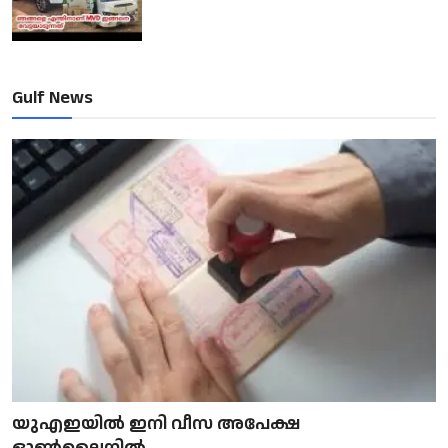
Gulf News
യുഎഇയിൽ ഇനി വീസ അപേക്ഷ
ഓൺലൈനിൽ