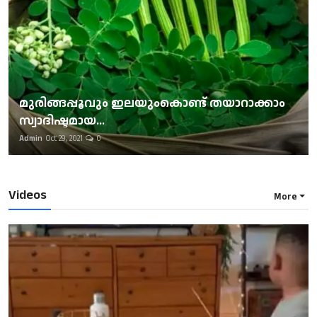
മുരിങ്ങപ്പൂവും ഇലയുംകൊണ്ട് തയാറാക്കാം
സ്വാദിഷ്ടമായ...
Admin
Oct 29, 2021
0
Videos
More