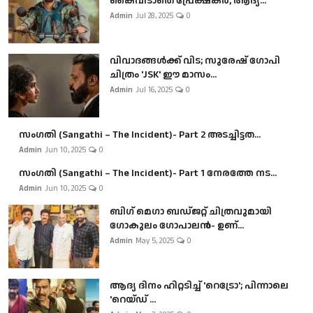
കൈവിടാതെ പ്രേക്ഷകർ, ആദ്യ...
Admin
Jul 28, 2025
0
വിവാദങ്ങൾക്ക് വിട; സുരേഷ് ഗോപി
ചിത്രം 'JSK' ഈ മാസം...
Admin
Jul 16, 2025
0
സംഗതി (Sangathi – The Incident)- Part 2 അടച്ചിട്ടത...
Admin
Jun 10, 2025
0
സംഗതി (Sangathi – The Incident)- Part 1 നേരത്തേ നട...
Admin
Jun 10, 2025
0
ബി​ഗ് മെഗാ ബഡ്ജറ്റ് ചിത്രവുമായി
ഗോകുലം ഗോപാലൻ- ഉണ്...
Admin
May 5, 2025
0
ആദ്യ ദിനം ഹിറ്റടിച്ച് 'റെട്രോ'; പിന്നാലെ
'റെയ്ഡ് ...