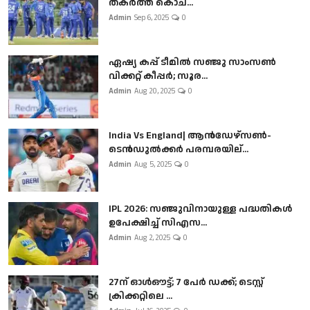
തകർത്ത് കൊച...
Admin
Sep 6, 2025
0
ഏഷ്യ കപ്പ് ടീമിൽ സഞ്ജു സാംസൺ
വിക്കറ്റ് കീപ്പർ; സൂര...
Admin
Aug 20, 2025
0
India Vs England| ആൻഡേഴ്സൺ-
ടെൻഡുല്‍ക്കർ പരമ്പരയില്...
Admin
Aug 5, 2025
0
IPL 2026: സഞ്ജുവിനായുള്ള പദ്ധതികൾ
ഉപേക്ഷിച്ച് സിഎസ...
Admin
Aug 2, 2025
0
27ന് ഓൾഔട്ട്; 7 പേർ ഡക്ക്; ടെസ്റ്റ്
ക്രിക്കറ്റിലെ ...