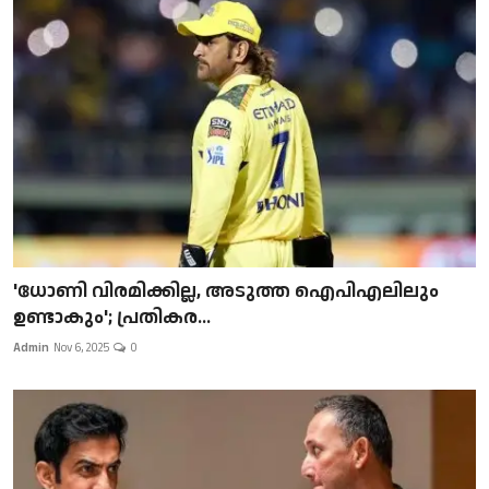
'ധോണി വിരമിക്കില്ല, അടുത്ത ഐപിഎലിലും
ഉണ്ടാകും'; പ്രതികര...
Admin
Nov 6, 2025
0